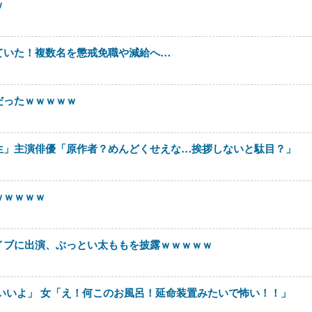
ｗ
ていた！複数名を懲戒免職や減給へ…
だったｗｗｗｗｗ
生」主演俳優「原作者？めんどくせえな…挨拶しないと駄目？」
ｗｗｗｗｗ
イブに出演、ぶっとい太ももを披露ｗｗｗｗｗ
いいよ」 女「え！何このお風呂！延命装置みたいで怖い！！」