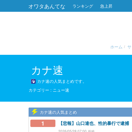
オワタあんてな
ランキング
急上昇
ホーム
サ
カナ速
カナ速の人気まとめです。
ニュー速
カナ速の人気まとめ
1
【悲報】山口達也、性的暴行で逮捕
2026/05/28 07:00