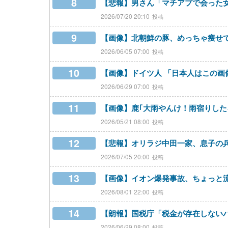
8
【悲報】男さん「マチアプで会った
2026/07/20 20:10
9
【画像】北朝鮮の豚、めっちゃ痩せ
2026/06/05 07:00
10
【画像】ドイツ人 「日本人はこの画
2026/06/29 07:00
11
【画像】鹿｢大雨やんけ！雨宿りした
2026/05/21 08:00
12
【悲報】オリラジ中田一家、息子の
2026/07/05 20:00
13
【画像】イオン爆発事故、ち
2026/08/01 22:00
14
【朗報】国税庁「税金が存在しない
2026/06/29 08:00