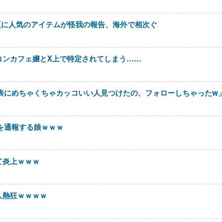
夏に人気のアイテムが怪我の報告、海外で相次ぐ
コンカフェ嬢とX上で特定されてしまう……
表にめちゃくちゃカッコいい人見つけたの、フォローしちゃったw
を通報する娘ｗｗｗ
て炎上ｗｗｗ
人熱狂ｗｗｗｗ