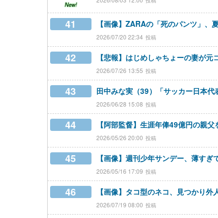
New!
41
【画像】ZARAの「死のパンツ」、
2026/07/20 22:34
42
【悲報】はじめしゃちょーの妻が元
2026/07/26 13:55
43
田中みな実（39）「サッカー日本代
2026/06/28 15:08
44
【阿部監督】生涯年俸49億円の親父
2026/05/26 20:00
45
【画像】週刊少年サンデー、薄すぎ
2026/05/16 17:09
46
【画像】タコ型のネコ、見つかり外
2026/07/19 08:00