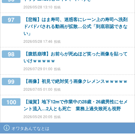
2026/05/28 13:10
97
【悲報】はま寿司、迷惑客にレーン上の寿司へ洗剤
ドバドバされる動画が拡散…公式「到底容認できな
い」
2026/05/28 17:46
98
【腹筋崩壊】お前らが死ぬほど笑った画像を貼って
いけｗｗｗｗｗ
2026/07/29 01:00
99
【画像】初見で絶対笑う画像クレメンスｗｗｗｗｗ
2026/07/05 01:00
100
【滋賀】地下12mで作業中の28歳・26歳男性にセメ
ント流入…2人とも死亡 業務上過失致死も視野
2026/05/26 20:05
オワタあんてなとは