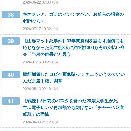
2026/06/22 07:00
38
キオクシア、ガチのマジでヤバい、お前らの想像の
4倍ヤバい
2026/07/17 10:32
39
【山形マット死事件】33年間真相を語らず賠償にも
応じなかった元生徒3人に約1億1300万円の支払い命
令「当然の結果だと思う」
2026/07/16 08:24
40
腹筋崩壊したコピペ画像貼ってけ こういうのでいい
んだよ選手権、開幕
2026/05/13 02:18
41
【戦慄】5日前のパスタを食べた20歳大学生が死
亡…電子レンジ再加熱でも防げない「チャーハン症
候群」の恐怖
2026/06/03 21:42