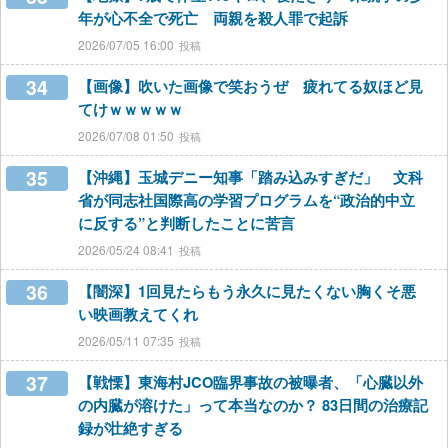
年が心不全で死亡 両親を殺人罪で起訴
2026/07/05 16:00
34
【画像】吹いた画像で笑おうぜ 疲れてる奴ほど見
てけｗｗｗｗｗ
2026/07/08 01:50
35
【沖縄】玉城デニー知事「踏み込みすぎだ」 文科
省が同志社国際高の学習プログラムを“政治的中立
に反する”と判断したことに苦言
2026/05/24 08:41
36
【闇深】1回見たらもう永久に見たくない胸くそ悪
い映画教えてくれ
2026/05/11 07:35
37
【戦慄】東海村JCO臨界事故の被曝者、「心臓以外
の内臓が溶けた」って本当なのか？ 83日間の治療記
録が壮絶すぎる