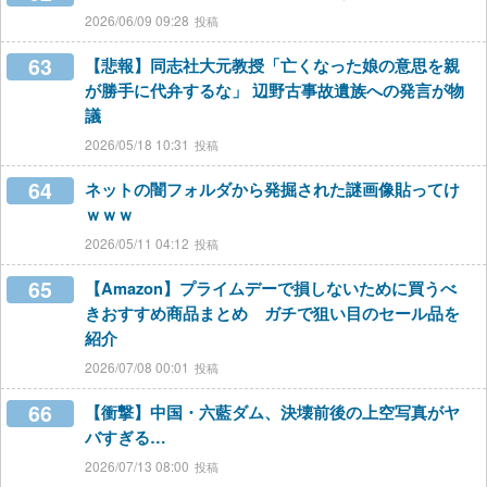
2026/06/09 09:28
63
【悲報】同志社大元教授「亡くなった娘の意思を親
が勝手に代弁するな」 辺野古事故遺族への発言が物
議
2026/05/18 10:31
64
ネットの闇フォルダから発掘された謎画像貼ってけ
ｗｗｗ
2026/05/11 04:12
65
【Amazon】プライムデーで損しないために買うべ
きおすすめ商品まとめ ガチで狙い目のセール品を
紹介
2026/07/08 00:01
66
【衝撃】中国・六藍ダム、決壊前後の上空写真がヤ
バすぎる…
2026/07/13 08:00