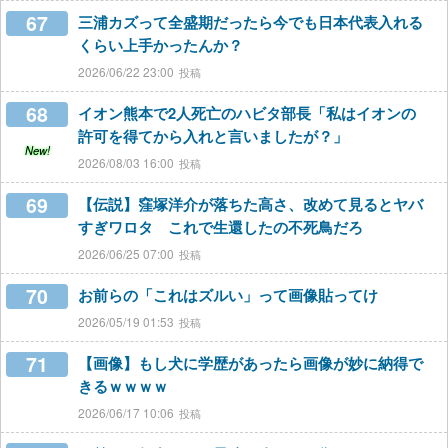
67
三浦カズって全盛期だったら今でも日本代表入れる
くらい上手かったんか？
2026/06/22 23:00
68
イオン熊本で2人死亡のハビタ部長「私はイオンの
許可を得てから入れと言いましたが？」
New!
2026/08/03 16:00
69
【伝説】窪塚洋介が落ちた高さ、改めて見るとヤバ
すぎワロタ これで生還したの不死鳥だろ
2026/06/25 07:00
70
お前らの「これはズルい」って画像貼ってけ
2026/05/19 01:53
71
【画像】もし犬に学歴があったら画像が妙に納得で
きるｗｗｗｗ
2026/06/17 10:06