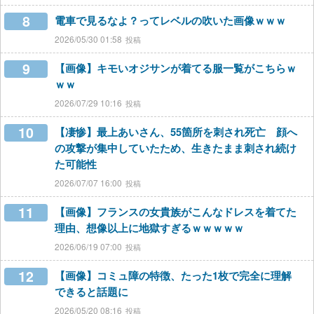
8
電車で見るなよ？ってレベルの吹いた画像ｗｗｗ
2026/05/30 01:58
9
【画像】キモいオジサンが着てる服一覧がこちらｗ
ｗｗ
2026/07/29 10:16
10
【凄惨】最上あいさん、55箇所を刺され死亡 顔へ
の攻撃が集中していたため、生きたまま刺され続け
た可能性
2026/07/07 16:00
11
【画像】フランスの女貴族がこんなドレスを着てた
理由、想像以上に地獄すぎるｗｗｗｗｗ
2026/06/19 07:00
12
【画像】コミュ障の特徴、たった1枚で完全に理解
できると話題に
2026/05/20 08:16