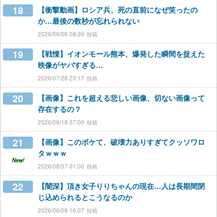
18
【衝撃動画】ロシア兵、死の直前になぜ笑ったの
か…最後の数秒が忘れられない
2026/06/08 08:39
19
【戦慄】イオンモール熊本、爆発した瞬間を捉えた
映像がヤバすぎる…
2026/07/28 23:17
20
【画像】これを超える悲しい画像、切ない画像って
存在するの？
2026/06/18 07:00
21
【画像】このボケて、破壊力ありすぎてクッソワロ
タｗｗｗ
New!
2026/08/07 01:00
22
【闇深】頂き女子りりちゃんの現在…人は長期間閉
じ込められるとこうなるのか
2026/06/08 16:07