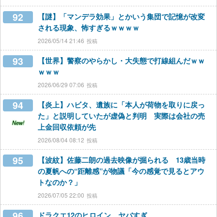
92
【謎】「マンデラ効果」とかいう集団で記憶が改変
される現象、怖すぎるｗｗｗｗ
2026/05/14 21:46
93
【世界】警察のやらかし・大失態で打線組んだｗｗ
ｗｗｗ
2026/06/29 07:06
94
【炎上】ハビタ、遺族に「本人が荷物を取りに戻っ
た」と説明していたが虚偽と判明 実際は会社の売
New!
上金回収依頼が先
2026/08/04 08:12
95
【波紋】佐藤二朗の過去映像が掘られる 13歳当時
の夏帆への“距離感”が物議「今の感覚で見るとアウ
トなのか？」
2026/07/05 22:00
96
ドラクエ12のヒロイン、ヤバすぎ