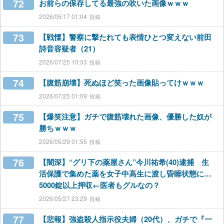
72
お前らの保存してる最強の吹いた画像ｗｗｗ
2026/05/17 01:04
73
【戦慄】警察に撃たれても表情ひとつ変えない前田
詩音容疑者（21）
2026/07/25 10:33
74
【腹筋崩壊】死ぬほど笑った画像貼ってけｗｗｗ
2026/07/25 01:09
75
【爆笑注意】ガチで腹筋壊れた画像、優勝した奴が
勝ちｗｗｗ
2026/05/29 01:55
76
【闇深】“グリ下の薬屋さん”今川祐希(40)逮捕 生
活保護で集めた薬を女子中高生に渡し昏睡状態に…
5000錠以上押収←医者もグルなの？
2026/05/27 23:29
77
【悲報】強盗殺人指示役夫婦（20代）、ガチで『一