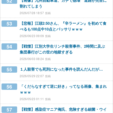
52
【画像】九州自動車道、ガチで崩壊 道路が完全に
割れてしまう
2026/07/28 18:57
53
【悲報】江頭2:50さん、『辛ラーメン』を初めて食
べるも100点中10点とバッサリｗｗｗ
2026/06/23 09:09
54
【戦慄】江別大学生リンチ殺害事件、2時間に及ぶ
集団暴行がこの世の地獄すぎる
2026/06/03 08:24
55
１人殺害でも死刑になった事件を読んだんだが…
2026/05/29 22:07
56
「くだらなすぎて逆に好き」ってなる画像、集まれ
ｗｗｗ
2026/05/23 01:11
57
【戦慄】感染症マニア俺氏、危険すぎる細菌・ウイ