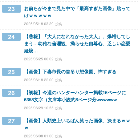
23
お前らが今まで見た中で「最高すぎた画像」貼って
けｗｗｗｗｗ
2026/05/18 03:39
24
【悲報】「大人になれなかった大人」、爆増してし
まう…幼稚な倫理観、拗らせた自尊心、乏しい恋愛
経験…
2026/05/25 00:02
25
【画像】下妻市長の首吊り想像図、怖すぎる
2026/06/18 22:00
26
【朗報】今週のハンターハンター掲載16ページに
6358文字（文庫本小説約8ページ分wwwwww
2026/06/29 10:55
27
【画像】人類史上いちばん笑った画像、決まるｗｗ
ｗ
2026/06/08 01:00