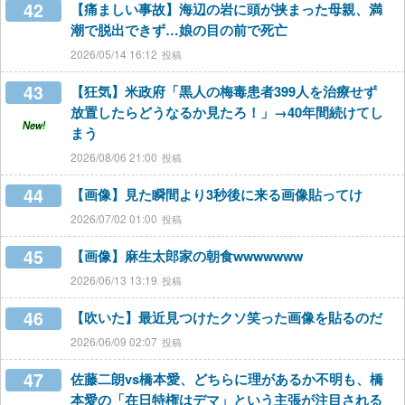
42
【痛ましい事故】海辺の岩に頭が挟まった母親、満
潮で脱出できず…娘の目の前で死亡
2026/05/14 16:12
43
【狂気】米政府「黒人の梅毒患者399人を治療せず
放置したらどうなるか見たろ！」→40年間続けてし
New!
まう
2026/08/06 21:00
44
【画像】見た瞬間より3秒後に来る画像貼ってけ
2026/07/02 01:00
45
【画像】麻生太郎家の朝食wwwwwww
2026/06/13 13:19
46
【吹いた】最近見つけたクソ笑った画像を貼るのだ
2026/06/09 02:07
47
佐藤二朗vs橋本愛、どちらに理があるか不明も、橋
本愛の「在日特権はデマ」という主張が注目される