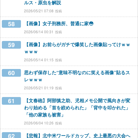
ルス・原虫を解説
2026/05/21 07:08
58
【画像】女子刑務所、普通に家😳
2026/06/14 00:31
59
【画像】お前らがガチで爆笑した画像貼ってけｗｗ
ｗｗｗ
2026/05/14 01:15
60
思わず保存した“意味不明なのに笑える画像”貼るス
レｗｗｗ
2026/05/21 01:19
61
【文春砲】阿部慎之助、児相メモ公開で風向きが変
わり始める「首を絞められた」「背中を叩かれた」
「他の家族も被害」
2026/06/04 10:26
62
【悲報】北中米ワールドカップ、史上最悪の大会へ