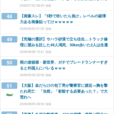
2026/07/02 08:00
48
【画像スレ】「5秒で吹いたら負け」レベルの破壊
力ある画像貼ってけｗｗｗｗｗ
2026/06/03 01:02
49
【究極の選択】サハラ砂漠で立ち往生…トラック修
理に望みを託した49人渇死、50km歩いた2人は生還
2026/06/06 10:21
50
雨の道頓堀・新世界、ガチでブレードランナーすぎ
ると外国人にバレるｗｗｗ
2026/05/30 22:06
51
【大阪】血だらけの包丁男が警察官に接近→胸を撃
たれ死亡 「当然」「射殺する必要あった？」で大
New!
荒れへ
2026/08/05 08:00