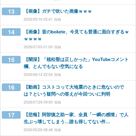
13
【画像】ガチで吹いた画像ｗｗｗ
2026/05/16 02:41
14
【画像】昔のbokete、今見ても普通に面白すぎるｗ
ｗｗｗｗ
2026/07/03 01:00
15
【闇深】「植松聖は正しかった」YouTubeコメント
欄、とんでもない空気になる
2026/06/14 22:54
16
【動画】コストコって大地震のときに危ないので
は？という疑問への答えが今回ついに判明
2026/07/29 09:00
17
【悲報】阿部慎之助一家、全員「一瞬の感情」で人
生ぶっ壊してしまう…誰も得してない件…
2026/05/26 08:48