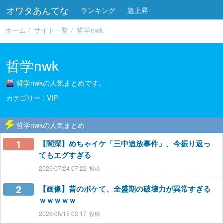
オワタあんてな
ランキング
急上昇
ホーム
サイト一覧
哲学nwk
哲学nwk
哲学nwkの人気まとめです。
VIP
哲学nwkの人気まとめ
1
【闇深】めちゃイケ「三中追放事件」、今振り返っ
てもエグすぎる
2026/07/24 07:22
2
【画像】昔のボケて、全盛期の破壊力が異常すぎる
ｗｗｗｗｗ
2026/05/15 02:17