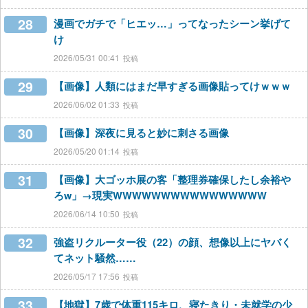
28
漫画でガチで「ヒエッ…」ってなったシーン挙げて
け
2026/05/31 00:41
29
【画像】人類にはまだ早すぎる画像貼ってけｗｗｗ
2026/06/02 01:33
30
【画像】深夜に見ると妙に刺さる画像
2026/05/20 01:14
31
【画像】大ゴッホ展の客「整理券確保したし余裕や
ろw」→現実WWWWWWWWWWWWWWWW
2026/06/14 10:50
32
強盗リクルーター役（22）の顔、想像以上にヤバく
てネット騒然……
2026/05/17 17:56
33
【地獄】7歳で体重115キロ、寝たきり・未就学の少