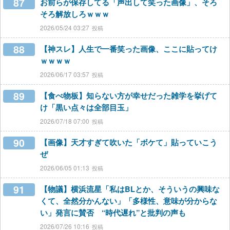
87
お前らが保存してる「声出して笑った画像」、そろ
そろ解放しろｗｗｗ
2026/05/24 03:27
88
【神スレ】人生で一番笑った画像、ここに貼ってけ
ｗｗｗｗ
2026/06/17 03:57
89
【食べ物板】知らない方が幸せだった雑学を挙げて
け「黒い点々は全部目玉」
2026/07/18 07:00
90
【画像】天才すぎて吹いた「ボケて」貼っていこう
ぜ
2026/06/05 01:13
91
【物議】横浜流星「私はBLとか、そういうの興味な
くて、全然分かんない」「多様性、意味が分からな
い」発言に賛否 “時代遅れ”と批判の声も
2026/07/26 10:16