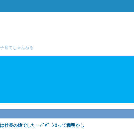
子育てちゃんねる
社長の娘でしたーﾊﾞﾊﾞｰﾝ!!って種明かし