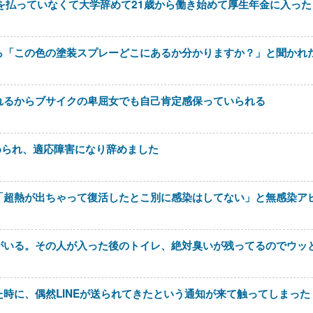
を払っていなくて大学辞めて21歳から働き始めて厚生年金に入った
ら「この色の塗装スプレーどこにあるか分かりますか？」と聞かれ
れるからブサイクの卑屈女でも自己肯定感保っていられる
められ、適応障害になり辞めました
「超熱が出ちゃって復活したとこ別に感染はしてない」と無感染ア
がいる。その人が入った後のトイレ、絶対臭いが残ってるのでウッ
時に、偶然LINEが送られてきたという通知が来て触ってしまった