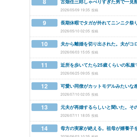
8
古畑任三郎しゃべりすぎた男で一見
2026/05/09 19:35
9
長期休暇でタガが外れてニンニク祭
2026/05/10 02:05
10
夫から離婚を切り出された。夫がコ
2026/06/03 15:05
11
近所を歩いてたら25歳くらいの私
2026/06/25 09:05
12
可愛い同僚がカットモデルみたいな
2026/07/10 02:05
13
元夫が再婚するらしいと聞いた。そ
2026/07/11 18:05
14
母方の実家が絶える。祖母が婿養子
2026/06/03 10:35