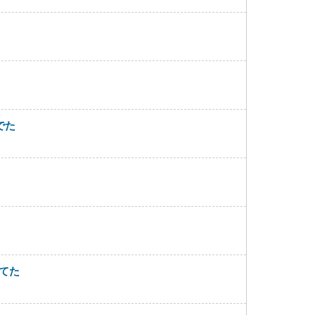
でた
てた