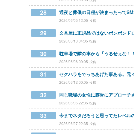
28
通夜と葬儀の日程が決まったってSM
2026/06/05 12:05
29
文具屋に正規品ではないボンボンド
2026/06/13 04:05
30
駐車場で隣の車から「うるせぇな！
2026/06/06 09:05
31
セクハラをでっちあげた事ある。元
2026/06/12 00:05
32
同じ職場の女性に露骨にアプローチ
2026/06/05 22:35
33
今までネタだろうと思ってたレベル
2026/06/27 22:35