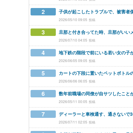
2
子供が起こしたトラブルで、被害者
2026/05/10 09:05
3
旦那と付き合ってた時、旦那がいい
2026/07/10 04:05
4
地下鉄の階段で前にいる若い女の子
2026/06/05 09:05
5
カートの下段に置いたペットボトル
2026/06/06 06:05
6
数年前職場の同僚が自サツしたこと
2026/05/11 00:05
7
ディーラーと車検通す、通さないで3
2026/07/11 02:05