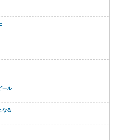
た
ピール
となる