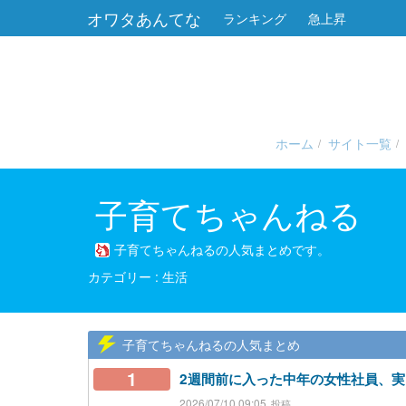
オワタあんてな
ランキング
急上昇
ホーム
サイト一覧
子育てちゃんねる
子育てちゃんねるの人気まとめです。
生活
子育てちゃんねるの人気まとめ
1
2週間前に入った中年の女性社員、実は
2026/07/10 09:05