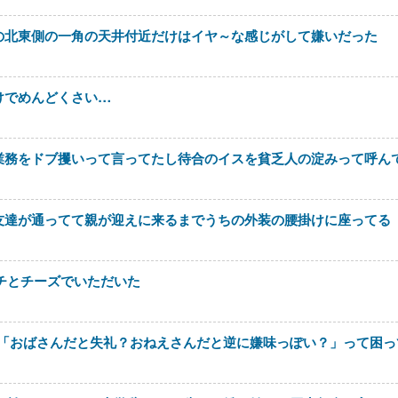
の北東側の一角の天井付近だけはイヤ～な感じがして嫌いだった
けでめんどくさい…
業務をドブ攫いって言ってたし待合のイスを貧乏人の淀みって呼ん
友達が通ってて親が迎えに来るまでうちの外装の腰掛けに座ってる
チとチーズでいただいた
に「おばさんだと失礼？おねえさんだと逆に嫌味っぽい？」って困っ