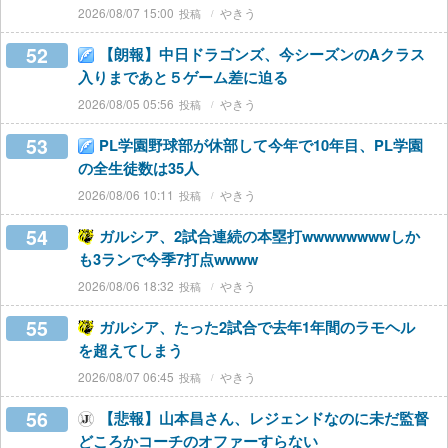
2026/08/07 15:00
やきう
52
【朗報】中日ドラゴンズ、今シーズンのAクラス
入りまであと５ゲーム差に迫る
2026/08/05 05:56
やきう
53
PL学園野球部が休部して今年で10年目、PL学園
の全生徒数は35人
2026/08/06 10:11
やきう
54
ガルシア、2試合連続の本塁打wwwwwwwwしか
も3ランで今季7打点wwww
2026/08/06 18:32
やきう
55
ガルシア、たった2試合で去年1年間のラモヘル
を超えてしまう
2026/08/07 06:45
やきう
56
【悲報】山本昌さん、レジェンドなのに未だ監督
どころかコーチのオファーすらない