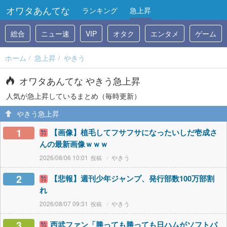
オワタあんてな
ランキング
急上昇
総合
ニュー速
VIP
オタク
エンタメ
ゲーム
ホーム
急上昇
やきう
オワタあんてな やきう急上昇
人気が急上昇しているまとめ（毎時更新）
やきう急上昇
1
【画像】植毛してフサフサになったいしだ壱成さ
んの最新画像ｗｗｗ
2026/08/06 10:01
やきう
2
【悲報】週刊少年ジャンプ、発行部数100万部割
れ
2026/08/07 09:31
やきう
3
西武ファン「勝っても勝っても日ハムがソフトバ