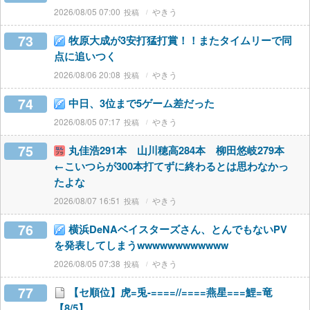
2026/08/05 07:00
やきう
73
牧原大成が3安打猛打賞！！またタイムリーで同
点に追いつく
2026/08/06 20:08
やきう
74
中日、3位まで5ゲーム差だった
2026/08/05 07:17
やきう
75
丸佳浩291本 山川穂高284本 柳田悠岐279本
←こいつらが300本打てずに終わるとは思わなかっ
たよな
2026/08/07 16:51
やきう
76
横浜DeNAベイスターズさん、とんでもないPV
を発表してしまうwwwwwwwwwwww
2026/08/05 07:38
やきう
77
【セ順位】虎=兎-====//====燕星===鯉=竜
【8/5】