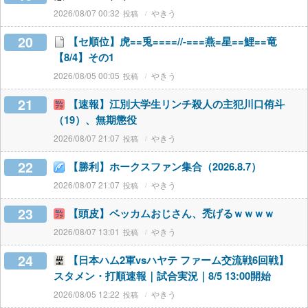
2026/08/07 00:32
やきう
20
【セ順位】虎==兎====//-===燕=星==鯉==竜
【8/4】その1
2026/08/05 00:05
やきう
21
【速報】江別大学生リンチ殺人の主犯川口侑斗
（19）、無期懲役
2026/08/07 21:07
やきう
22
【勝利】ホークスファン集合（2026.8.7）
2026/08/07 21:07
やきう
23
【頭皮】ベッカムおじさん、禿げるｗｗｗｗ
2026/08/07 13:01
やきう
24
【日本ハム2軍vsハヤテ ファーム交流戦6回戦】
スタメン・打順速報｜試合実況｜8/5 13:00開始
2026/08/05 12:22
やきう