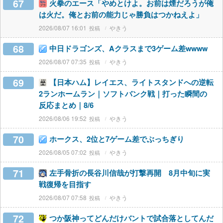
67
火拳のエース「やめとけよ。お前は煙だろうが俺
は火だ。俺とお前の能力じゃ勝負はつかねえよ」
2026/08/07 16:01
やきう
68
中日ドラゴンズ、Aクラスまで3ゲーム差wwww
2026/08/07 07:35
やきう
69
【日本ハム】レイエス、ライトスタンドへの逆転
2ランホームラン｜ソフトバンク戦｜打った瞬間の
反応まとめ｜8/6
2026/08/06 19:52
やきう
70
ホークス、2位と7ゲーム差でぶっちぎり
2026/08/05 07:02
やきう
71
左手骨折の長谷川信哉が打撃再開 8月中旬に実
戦復帰を目指す
2026/08/07 07:58
やきう
72
つか阪神ってどんだけバントで試合落としてんだ