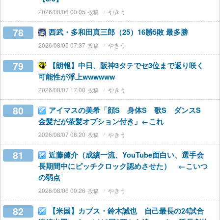
2026/08/06 00:05
やきう
78
西武・多和田真三郎（25）16勝5敗 最多勝
2026/08/05 07:37
やきう
79
【朗報】中日、阪神3タテでセ3位まで返り咲く
可能性が浮上wwwwww
2026/08/07 17:00
やきう
80
アイマスの美希「顔S 身体S 歌S ダンスS
金髪だが茶髪オプション付き」←これ
2026/08/07 08:20
やきう
81
近藤健介（成績一流、YouTube面白い、選手会
長期間中にピッチクロック認めさせた） ←こいつ
の弱点
2026/08/06 00:26
やきう
82
【米国】カブス・鈴木誠也 自己最長の24試合