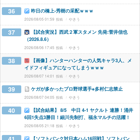
36
昨日の橋上-秀樹の采配ｗｗｗ
2026/08/05 01:59
やきう
37
【試合実況】西武２軍スタメン 先発:菅井信也
（2026.8.6）
2026/08/06 17:45
やきう
38
【画像】ハンターハンターの人気キャラ3人、メ
イドフィギュアになってしまうｗｗｗ
2026/08/07 14:01
やきう
39
ケガが多かったプロ野球選手※多村仁志禁止
2026/08/07 04:05
やきう
40
【試合結果】 8/5 中日 4-1 ヤクルト 連勝！涌井
6回1失点3勝目！細川先制打、福永マルチの活躍！
2026/08/05 21:18
やきう
41
【ソフトバンク対日本ハム16回戦】ソフトバン