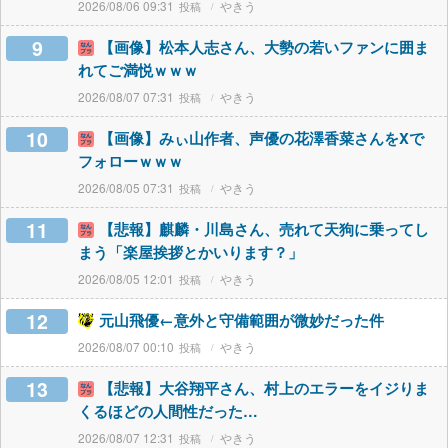
2026/08/06 09:31
やきう
9
【画像】松本人志さん、大勢の若いファンに囲ま
れてご満悦ｗｗｗ
2026/08/07 07:31
やきう
10
【画像】みぃ山作者、声優の花澤香菜さんをXで
フォローｗｗｗ
2026/08/05 07:31
やきう
11
【悲報】麒麟・川島さん、売れて天狗に乗ってし
まう「楽屋挨拶とかいります？」
2026/08/05 12:01
やきう
12
元山飛優←意外と守備範囲が微妙だった件
2026/08/07 00:10
やきう
13
【悲報】大谷翔平さん、村上のエラーをイジりま
くるほどの人間性だった…
2026/08/07 12:31
やきう