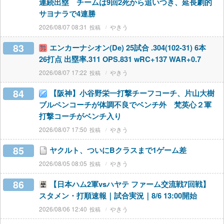
連続出塁 チームは9回2死から追いつき、延長劇的
サヨナラで4連勝
2026/08/07 08:31
やきう
83
エンカーナシオン(De) 25試合 .304(102-31) 6本
26打点 出塁率.311 OPS.831 wRC+137 WAR+0.7
2026/08/07 17:22
やきう
84
【阪神】小谷野栄一打撃チーフコーチ、片山大樹
ブルペンコーチが体調不良でベンチ外 梵英心２軍
打撃コーチがベンチ入り
2026/08/07 17:50
やきう
85
ヤクルト、ついにBクラスまで1ゲーム差
2026/08/05 08:05
やきう
86
【日本ハム2軍vsハヤテ ファーム交流戦7回戦】
スタメン・打順速報｜試合実況｜8/6 13:00開始
2026/08/06 12:40
やきう