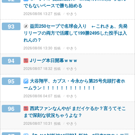
でもないペースで勝ち始める
2026/08/06 13:27
やきう
93
益田250セーブで名球会入り ←これさぁ、先発
リリーフの両方で活躍して199勝249Sした投手は入
れんの？
2026/08/06 13:30
やきう
94
Jリーグ本日開幕ｗｗｗ
2026/08/07 18:32
やきう
95
大谷翔平、カブス・今永から第25号先頭打者ホ
ームラン！！！！！！！！！！！！
2026/08/06 04:07
やきう
96
西武ファンなんやが まだイケるか？言うてそこ
まで深刻な状況ちゃうよな？
2026/08/07 10:31
やきう