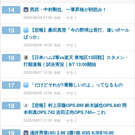
14
西武・中村剛也、一軍昇格が秒読み！
2026/08/06 07:35
やきう
15
【悲報】桑田真澄「今の野球は長打、速いボール
ばっか」
2026/08/06 16:20
やきう
16
【日本ハム2軍vs楽天 東地区13回戦】スタメン・
打順速報｜試合実況｜8/7 13:00開始
2026/08/07 12:30
やきう
17
「だけどそれが1番難しいのよ」ってなるもの
2026/08/05 12:06
やきう
18
【悲報】村上宗隆OPS.895 鈴木誠也OPS.840 岡
本和真OPS.742 吉田正尚OPS.740←これ
2026/08/07 21:00
やきう
19
涌井秀章(40) 2.88 3勝1敗 4QS K/BB10.00