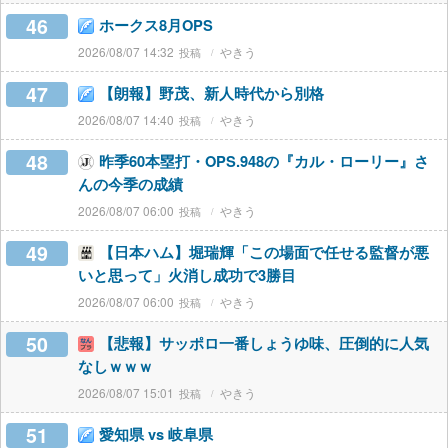
46
ホークス8月OPS
2026/08/07 14:32
やきう
47
【朗報】野茂、新人時代から別格
2026/08/07 14:40
やきう
48
昨季60本塁打・OPS.948の『カル・ローリー』さ
んの今季の成績
2026/08/07 06:00
やきう
49
【日本ハム】堀瑞輝「この場面で任せる監督が悪
いと思って」火消し成功で3勝目
2026/08/07 06:00
やきう
50
【悲報】サッポロ一番しょうゆ味、圧倒的に人気
なしｗｗｗ
2026/08/07 15:01
やきう
51
愛知県 vs 岐阜県