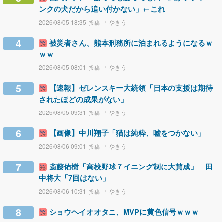
ンクの犬だから追い付かない」←これ
2026/08/05 18:35
やきう
4
被災者さん、熊本刑務所に泊まれるようになるｗ
ｗｗ
2026/08/05 08:01
やきう
5
【速報】ゼレンスキー大統領「日本の支援は期待
されたほどの成果がない」
2026/08/05 09:31
やきう
6
【画像】中川翔子「猫は純粋、嘘をつかない」
2026/08/06 09:01
やきう
7
斎藤佑樹「高校野球７イニング制に大賛成」 田
中将大「7回はない」
2026/08/06 10:31
やきう
8
ショウヘイオオタニ、MVPに黄色信号ｗｗｗ