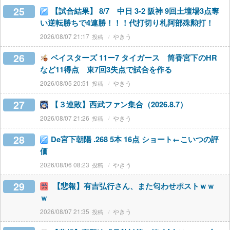
25
【試合結果】 8/7 中日 3-2 阪神 9回土壇場3点奪
い逆転勝ちで4連勝！！！代打切り札阿部殊勲打！
2026/08/07 21:17
やきう
26
ベイスターズ 11ー7 タイガース 筒香宮下のHR
など11得点 東7回3失点で試合を作る
2026/08/05 20:51
やきう
27
【３連敗】西武ファン集合（2026.8.7）
2026/08/07 21:26
やきう
28
De宮下朝陽 .268 5本 16点 ショート←こいつの評
価
2026/08/06 08:23
やきう
29
【悲報】有吉弘行さん、また匂わせポストｗｗ
ｗ
2026/08/07 21:35
やきう