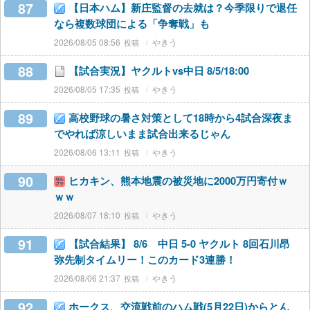
87
【日本ハム】新庄監督の去就は？今季限りで退任
なら複数球団による「争奪戦」も
2026/08/05 08:56
やきう
88
【試合実況】ヤクルトvs中日 8/5/18:00
2026/08/05 17:35
やきう
89
高校野球の暑さ対策として18時から4試合深夜ま
でやれば涼しいまま試合出来るじゃん
2026/08/06 13:11
やきう
90
ヒカキン、熊本地震の被災地に2000万円寄付ｗ
ｗｗ
2026/08/07 18:10
やきう
91
【試合結果】 8/6 中日 5-0 ヤクルト 8回石川昂
弥先制タイムリー！このカード3連勝！
2026/08/06 21:37
やきう
92
ホークス、交流戦前のハム戦(5月22日)からとん