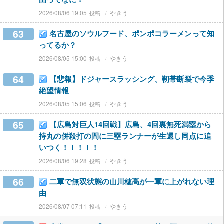
2026/08/06 19:05
やきう
63
名古屋のソウルフード、ポンポコラーメンって知
ってるか？
2026/08/05 15:00
やきう
64
【悲報】ドジャースラッシング、靭帯断裂で今季
絶望情報
2026/08/05 15:06
やきう
65
【広島対巨人14回戦】広島、4回裏無死満塁から
持丸の併殺打の間に三塁ランナーが生還し同点に追
いつく！！！！！
2026/08/06 19:28
やきう
66
二軍で無双状態の山川穂高が一軍に上がれない理
由
2026/08/07 07:11
やきう