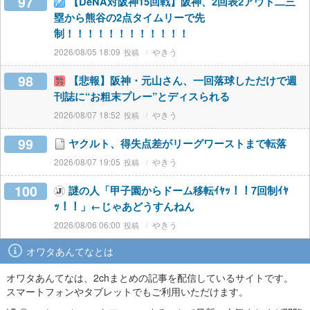
97
【DeNA対阪神15回戦】阪神、2回表2アウト二三
塁から熊谷の2点タイムリーで先
制！！！！！！！！！！！！
2026/08/05 18:09
やきう
98
【悲報】阪神・元山さん、一回落球しただけで週
刊誌に“お粗末プレー”とディスられる
2026/08/07 18:52
やきう
99
ヤクルト、得失点差がリーグワーストまで転落
2026/08/07 19:05
やきう
100
謎の人「甲子園からドーム移転ｲﾔｯ！！7回制ｲﾔ
ｯ！！」←じゃあどうすんねん
2026/08/06 06:00
やきう
オワタあんてなとは
オワタあんてなは、2chまとめの記事を配信しているサイトです。
スマートフォンやタブレットでもご利用いただけます。