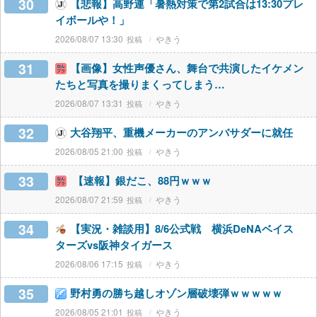
30
【悲報】高野連「暑熱対策で第2試合は13:30プレ
イボールや！」
2026/08/07 13:30
やきう
31
【画像】女性声優さん、舞台で共演したイケメン
たちと写真を撮りまくってしまう…
2026/08/07 13:31
やきう
32
大谷翔平、重機メーカーのアンバサダーに就任
2026/08/05 21:00
やきう
33
【速報】銀だこ、88円ｗｗｗ
2026/08/07 21:59
やきう
34
【実況・雑談用】8/6公式戦 横浜DeNAベイス
ターズvs阪神タイガース
2026/08/06 17:15
やきう
35
野村勇の勝ち越しオゾン層破壊弾ｗｗｗｗｗ
2026/08/05 21:01
やきう