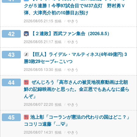
クが５連勝！今季97試合目でＭ37点灯 野村勇Ｖ
弾、大津亮介初の10勝目お預け
2026/08/05 21:15
やきう
42
【２連敗】西武ファン集合（2026.8.5）
2026/08/05 21:17
やきう
43
【巨人】ライデル・マルティネス(4年49億円) 3
勝3敗29セーブ←こいつ
2026/08/05 13:30
やきう
44
ぜんじろう「高市さんの被災地視察動画は北朝
鮮の記録映画かと思った。金正恩でもあんなに盛ら
んぞ」
2026/08/07 22:20
やきう
45
池上彰「コーランが憲法の代わりの国はどこ？」
ココリコ遠藤「…💡」
2026/08/07 14:31
やきう