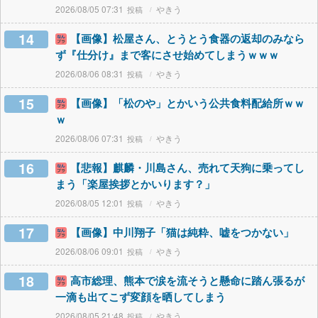
2026/08/05 07:31
やきう
14
【画像】松屋さん、とうとう食器の返却のみなら
ず『仕分け』まで客にさせ始めてしまうｗｗｗ
2026/08/06 08:31
やきう
15
【画像】「松のや」とかいう公共食料配給所ｗｗ
ｗ
2026/08/06 07:31
やきう
16
【悲報】麒麟・川島さん、売れて天狗に乗ってし
まう「楽屋挨拶とかいります？」
2026/08/05 12:01
やきう
17
【画像】中川翔子「猫は純粋、嘘をつかない」
2026/08/06 09:01
やきう
18
高市総理、熊本で涙を流そうと懸命に踏ん張るが
一滴も出てこず変顔を晒してしまう
2026/08/05 21:48
やきう