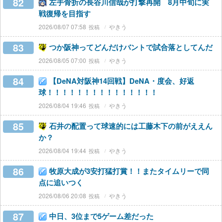
82
左手骨折の長谷川信哉が打撃再開 8月中旬に実
戦復帰を目指す
2026/08/07 07:58
やきう
83
つか阪神ってどんだけバントで試合落としてんだ
2026/08/05 07:00
やきう
84
【DeNA対阪神14回戦】DeNA・度会、好返
球！！！！！！！！！！！！！！！
2026/08/04 19:46
やきう
85
石井の配置って球速的には工藤木下の前がええん
か？
2026/08/04 19:44
やきう
86
牧原大成が3安打猛打賞！！またタイムリーで同
点に追いつく
2026/08/06 20:08
やきう
87
中日、3位まで5ゲーム差だった