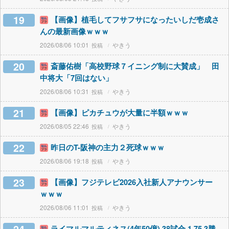
19
【画像】植毛してフサフサになったいしだ壱成さ
んの最新画像ｗｗｗ
2026/08/06 10:01
やきう
20
斎藤佑樹「高校野球７イニング制に大賛成」 田
中将大「7回はない」
2026/08/06 10:31
やきう
21
【画像】ピカチュウが大量に半額ｗｗｗ
2026/08/05 22:46
やきう
22
昨日のT-阪神の主力２死球ｗｗｗ
2026/08/06 19:18
やきう
23
【画像】フジテレビ2026入社新人アナウンサー
ｗｗｗ
2026/08/06 11:01
やきう
ライマルマルティネス(4年50億) 38試合 1.75 3勝