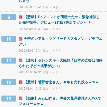
しまう
2026/08/06 19:41
やきう
9
【悲報】Deフロントが優勝のために緊急補強し
た先発投手、デビュー戦1回7失点でピシャリ
2026/08/06 20:33
やきう
10
今季のレアル・マドリードのスタメン、ガチでエ
グい
2026/08/06 15:31
やきう
11
【速報】ゼレンスキー大統領「日本の支援は期待
されたほどの成果がない」
2026/08/05 09:31
やきう
12
【悲報】菅野智之さん、今年も売れ残るｗｗｗ
2026/08/04 19:33
やきう
13
【画像】みぃ山作者、声優の花澤香菜さんをXで
フォローｗｗｗ