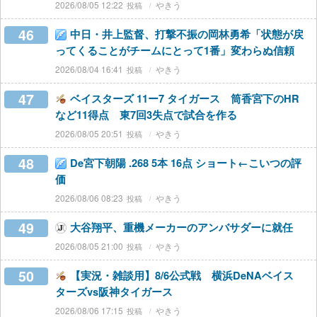
2026/08/05 12:22
やきう
46
中日・井上監督、打撃不振の岡林勇希「状態が戻
ってくることがチームにとって1番」変わらぬ信頼
2026/08/04 16:41
やきう
47
ベイスターズ 11ー7 タイガース 筒香宮下のHR
など11得点 東7回3失点で試合を作る
2026/08/05 20:51
やきう
48
De宮下朝陽 .268 5本 16点 ショート←こいつの評
価
2026/08/06 08:23
やきう
49
大谷翔平、重機メーカーのアンバサダーに就任
2026/08/05 21:00
やきう
50
【実況・雑談用】8/6公式戦 横浜DeNAベイス
ターズvs阪神タイガース
2026/08/06 17:15
やきう