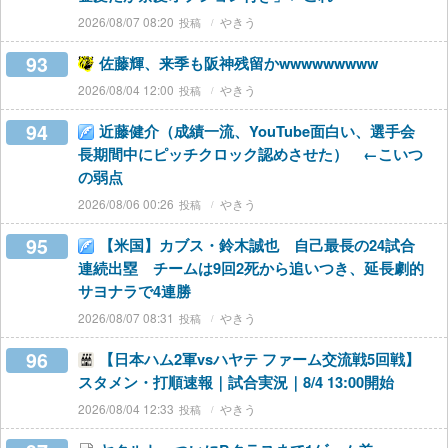
2026/08/07 08:20
やきう
93
佐藤輝、来季も阪神残留かwwwwwwwww
2026/08/04 12:00
やきう
94
近藤健介（成績一流、YouTube面白い、選手会
長期間中にピッチクロック認めさせた） ←こいつ
の弱点
2026/08/06 00:26
やきう
95
【米国】カブス・鈴木誠也 自己最長の24試合
連続出塁 チームは9回2死から追いつき、延長劇的
サヨナラで4連勝
2026/08/07 08:31
やきう
96
【日本ハム2軍vsハヤテ ファーム交流戦5回戦】
スタメン・打順速報｜試合実況｜8/4 13:00開始
2026/08/04 12:33
やきう