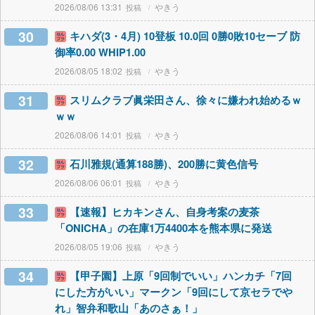
2026/08/06 13:31
やきう
30
キハダ(3・4月) 10登板 10.0回 0勝0敗10セーブ 防
御率0.00 WHIP1.00
2026/08/05 18:02
やきう
31
スリムクラブ眞栄田さん、徐々に嫌われ始めるｗ
ｗｗ
2026/08/06 14:01
やきう
32
石川雅規(通算188勝)、200勝に黄色信号
2026/08/06 06:01
やきう
33
【速報】ヒカキンさん、自身考案の麦茶
「ONICHA」の在庫1万4400本を熊本県に発送
2026/08/05 19:06
やきう
34
【甲子園】上原「9回制でいい」ハンカチ「7回
にした方がいい」マークン「9回にして京セラでや
れ」智弁和歌山「あのさぁ！」