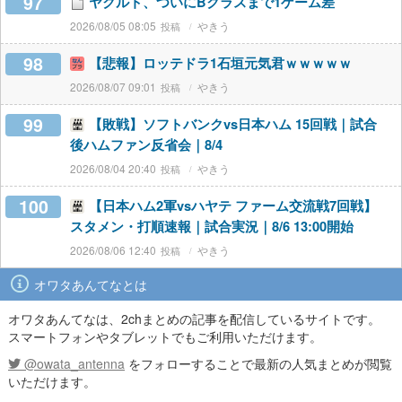
97
ヤクルト、ついにBクラスまで1ゲーム差
2026/08/05 08:05
やきう
98
【悲報】ロッテドラ1石垣元気君ｗｗｗｗｗ
2026/08/07 09:01
やきう
99
【敗戦】ソフトバンクvs日本ハム 15回戦｜試合
後ハムファン反省会｜8/4
2026/08/04 20:40
やきう
100
【日本ハム2軍vsハヤテ ファーム交流戦7回戦】
スタメン・打順速報｜試合実況｜8/6 13:00開始
2026/08/06 12:40
やきう
オワタあんてなとは
オワタあんてなは、2chまとめの記事を配信しているサイトです。
スマートフォンやタブレットでもご利用いただけます。
@owata_antenna
をフォローすることで最新の人気まとめが閲覧
いただけます。