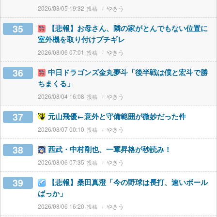
2026/08/05 19:32
やきう
35
【悲報】お母さん、隣の家がとんでもない位置に
室外機を取り付けブチギレ
2026/08/06 07:01
やきう
36
中日ドラゴンズ金丸夢斗「後半戦は僕と宏斗で勝
ちまくる」
2026/08/04 16:08
やきう
37
元山飛優←意外と守備範囲が微妙だった件
2026/08/07 00:10
やきう
38
西武・中村剛也、一軍昇格が秒読み！
2026/08/06 07:35
やきう
39
【悲報】桑田真澄「今の野球は長打、速いボール
ばっか」
2026/08/06 16:20
やきう