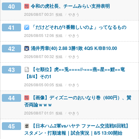
40
令和の虎社長、チームみらい支持表明
2026/08/07 00:31
やきう
41
「だけどそれが1番難しいのよ」ってなるもの
2026/08/05 12:06
やきう
42
涌井秀章(40) 2.88 3勝1敗 4QS K/BB10.00
2026/08/07 00:32
やきう
43
【セ順位】虎==兎====//-===燕=星==鯉==竜
【8/4】その1
2026/08/05 00:05
やきう
44
【画像】ディズニーのおいなり巻（600円）、賛
否両論ｗｗｗ
2026/08/07 01:01
やきう
45
【日本ハム2軍vsハヤテ ファーム交流戦6回戦】
スタメン・打順速報｜試合実況｜8/5 13:00開始