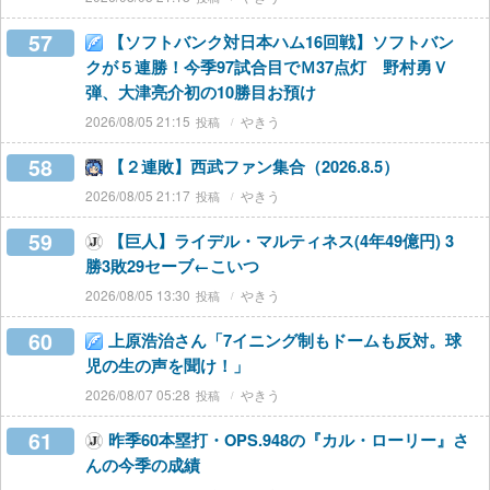
57
【ソフトバンク対日本ハム16回戦】ソフトバン
クが５連勝！今季97試合目でＭ37点灯 野村勇Ｖ
弾、大津亮介初の10勝目お預け
2026/08/05 21:15
やきう
58
【２連敗】西武ファン集合（2026.8.5）
2026/08/05 21:17
やきう
59
【巨人】ライデル・マルティネス(4年49億円) 3
勝3敗29セーブ←こいつ
2026/08/05 13:30
やきう
60
上原浩治さん「7イニング制もドームも反対。球
児の生の声を聞け！」
2026/08/07 05:28
やきう
61
昨季60本塁打・OPS.948の『カル・ローリー』さ
んの今季の成績