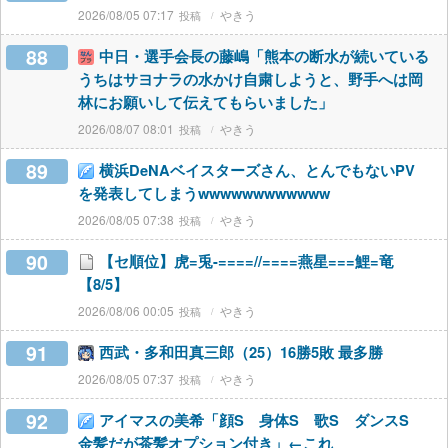
2026/08/05 07:17
やきう
88
中日・選手会長の藤嶋「熊本の断水が続いている
うちはサヨナラの水かけ自粛しようと、野手へは岡
林にお願いして伝えてもらいました」
2026/08/07 08:01
やきう
89
横浜DeNAベイスターズさん、とんでもないPV
を発表してしまうwwwwwwwwwwww
2026/08/05 07:38
やきう
90
【セ順位】虎=兎-====//====燕星===鯉=竜
【8/5】
2026/08/06 00:05
やきう
91
西武・多和田真三郎（25）16勝5敗 最多勝
2026/08/05 07:37
やきう
92
アイマスの美希「顔S 身体S 歌S ダンスS
金髪だが茶髪オプション付き」←これ