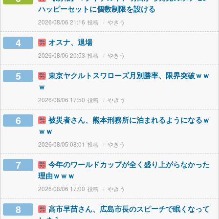
ハッピーセットに個数制限を設ける
2026/08/06 21:16
やきう
4
オスナ、退場
2026/08/06 20:53
やきう
5
東京ヤクルトスワローズ月別勝率、限界突破ｗｗ
ｗ
2026/08/06 17:50
やきう
6
被災者さん、熊本刑務所に泊まれるようになるｗ
ｗｗ
2026/08/05 08:01
やきう
7
今年のワールドカップが全く盛り上がらなかった
理由ｗｗｗ
2026/08/06 17:00
やきう
8
高市早苗さん、広島市長のスピーチで眠くなって