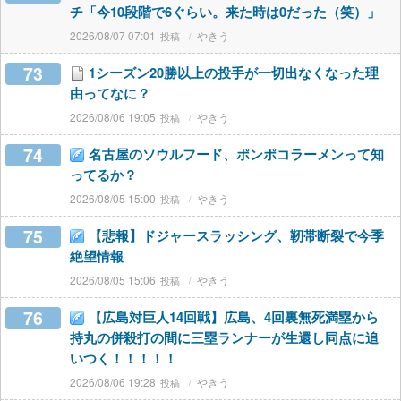
チ「今10段階で6ぐらい。来た時は0だった（笑）」
2026/08/07 07:01
やきう
73
1シーズン20勝以上の投手が一切出なくなった理
由ってなに？
2026/08/06 19:05
やきう
74
名古屋のソウルフード、ポンポコラーメンって知
ってるか？
2026/08/05 15:00
やきう
75
【悲報】ドジャースラッシング、靭帯断裂で今季
絶望情報
2026/08/05 15:06
やきう
76
【広島対巨人14回戦】広島、4回裏無死満塁から
持丸の併殺打の間に三塁ランナーが生還し同点に追
いつく！！！！！
2026/08/06 19:28
やきう