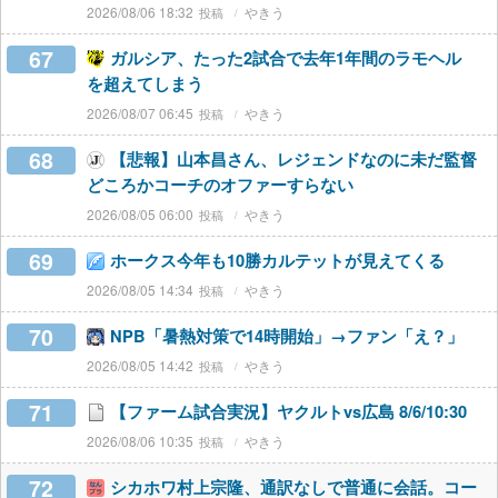
2026/08/06 18:32
やきう
67
ガルシア、たった2試合で去年1年間のラモヘル
を超えてしまう
2026/08/07 06:45
やきう
68
【悲報】山本昌さん、レジェンドなのに未だ監督
どころかコーチのオファーすらない
2026/08/05 06:00
やきう
69
ホークス今年も10勝カルテットが見えてくる
2026/08/05 14:34
やきう
70
NPB「暑熱対策で14時開始」→ファン「え？」
2026/08/05 14:42
やきう
71
【ファーム試合実況】ヤクルトvs広島 8/6/10:30
2026/08/06 10:35
やきう
72
シカホワ村上宗隆、通訳なしで普通に会話。コー