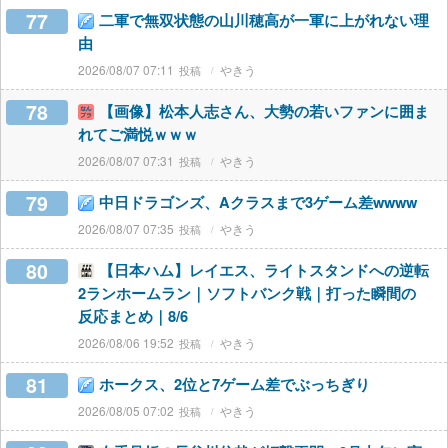
77
二軍で無双状態の山川穂高が一軍に上がれない理
由
2026/08/07 07:11
やきう
78
【画像】松本人志さん、大勢の若いファンに囲ま
れてご満悦ｗｗｗ
2026/08/07 07:31
やきう
79
中日ドラゴンズ、Aクラスまで3ゲーム差wwww
2026/08/07 07:35
やきう
80
【日本ハム】レイエス、ライトスタンドへの逆転
2ランホームラン｜ソフトバンク戦｜打った瞬間の
反応まとめ｜8/6
2026/08/06 19:52
やきう
81
ホークス、2位と7ゲーム差でぶっちぎり
2026/08/05 07:02
やきう