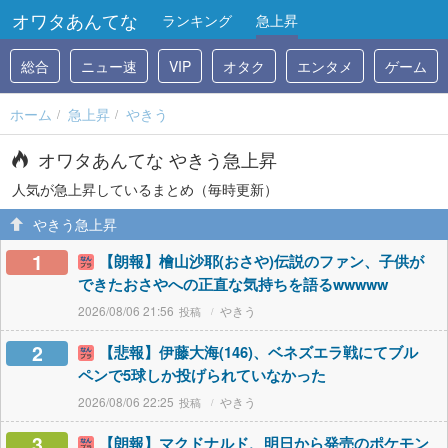
オワタあんてな
ランキング
急上昇
総合
ニュー速
VIP
オタク
エンタメ
ゲーム
ホーム
急上昇
やきう
オワタあんてな やきう急上昇
人気が急上昇しているまとめ（毎時更新）
やきう急上昇
1
【朗報】檜山沙耶(おさや)伝説のファン、子供が
できたおさやへの正直な気持ちを語るwwwww
2026/08/06 21:56
やきう
2
【悲報】伊藤大海(146)、ベネズエラ戦にてブル
ペンで5球しか投げられていなかった
2026/08/06 22:25
やきう
3
【朗報】マクドナルド、明日から発売のポケモン