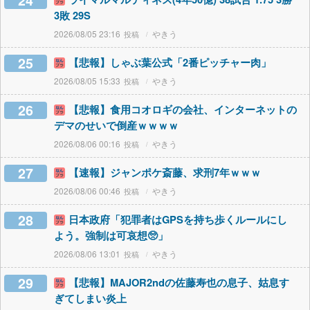
24
3敗 29S
2026/08/05 23:16
やきう
25
【悲報】しゃぶ葉公式「2番ピッチャー肉」
2026/08/05 15:33
やきう
26
【悲報】食用コオロギの会社、インターネットの
デマのせいで倒産ｗｗｗｗ
2026/08/06 00:16
やきう
27
【速報】ジャンポケ斎藤、求刑7年ｗｗｗ
2026/08/06 00:46
やきう
28
日本政府「犯罪者はGPSを持ち歩くルールにし
よう。強制は可哀想🥺」
2026/08/06 13:01
やきう
29
【悲報】MAJOR2ndの佐藤寿也の息子、姑息す
ぎてしまい炎上