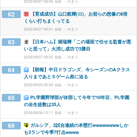
2026/08/07 06:00
やきう
62
【育成成功】山口航輝(ロ)、お前らの想像の8倍
くらい打ちまくってる
2026/08/07 06:01
やきう
63
【日本ハム】堀瑞輝「この場面で任せる監督が悪
いと思って」火消し成功で3勝目
2026/08/07 06:00
やきう
64
【朗報】中日ドラゴンズ、今シーズンのAクラス
入りまであと５ゲーム差に迫る
2026/08/05 05:56
やきう
65
PL学園野球部が休部して今年で10年目、PL学園
の全生徒数は35人
2026/08/06 10:11
やきう
66
ガルシア、2試合連続の本塁打wwwwwwwwしか
も3ランで今季7打点wwww