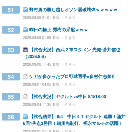
51
野村勇の勝ち越しオゾン層破壊弾ｗｗｗｗｗ
2026/08/05 21:01
やきう
52
昨日の橋上-秀樹の采配ｗｗｗ
2026/08/05 01:59
やきう
53
【試合実況】西武２軍スタメン 先発:菅井信也
（2026.8.6）
2026/08/06 17:45
やきう
54
ケガが多かったプロ野球選手※多村仁志禁止
2026/08/07 04:05
やきう
55
【試合実況】ヤクルトvs中日 8/4/18:00
2026/08/04 17:35
やきう
56
【試合結果】 8/5 中日 4-1 ヤクルト 連勝！涌井
6回1失点3勝目！細川先制打、福永マルチの活躍！
2026/08/05 21:18
やきう