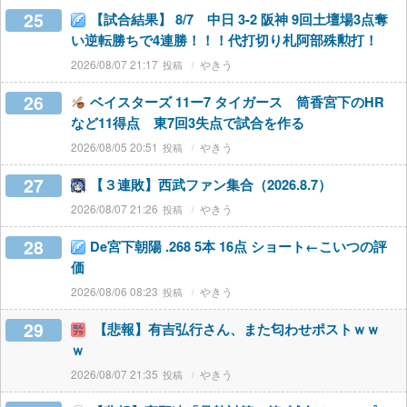
25
【試合結果】 8/7 中日 3-2 阪神 9回土壇場3点奪
い逆転勝ちで4連勝！！！代打切り札阿部殊勲打！
2026/08/07 21:17
やきう
26
ベイスターズ 11ー7 タイガース 筒香宮下のHR
など11得点 東7回3失点で試合を作る
2026/08/05 20:51
やきう
27
【３連敗】西武ファン集合（2026.8.7）
2026/08/07 21:26
やきう
28
De宮下朝陽 .268 5本 16点 ショート←こいつの評
価
2026/08/06 08:23
やきう
29
【悲報】有吉弘行さん、また匂わせポストｗｗ
ｗ
2026/08/07 21:35
やきう