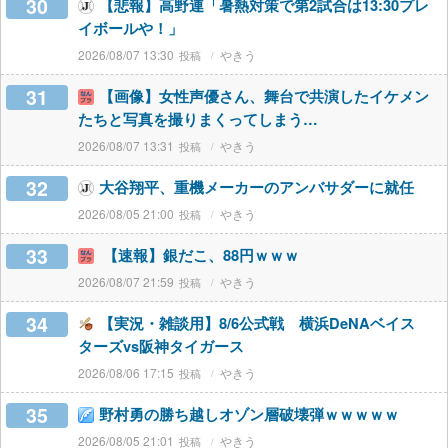
30
【悲報】高野連「暑熱対策で第2試合は13:30プレ
イボールや！」
2026/08/07 13:30
やきう
31
【画像】女性声優さん、舞台で共演したイケメン
たちと写真を撮りまくってしまう…
2026/08/07 13:31
やきう
32
大谷翔平、重機メーカーのアンバサダーに就任
2026/08/05 21:00
やきう
33
【速報】銀だこ、88円ｗｗｗ
2026/08/07 21:59
やきう
34
【実況・雑談用】8/6公式戦 横浜DeNAベイス
ターズvs阪神タイガース
2026/08/06 17:15
やきう
35
野村勇の勝ち越しオゾン層破壊弾ｗｗｗｗｗ
2026/08/05 21:01
やきう