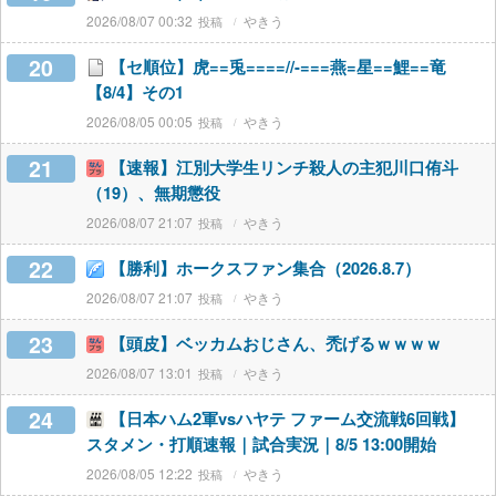
2026/08/07 00:32
やきう
20
【セ順位】虎==兎====//-===燕=星==鯉==竜
【8/4】その1
2026/08/05 00:05
やきう
21
【速報】江別大学生リンチ殺人の主犯川口侑斗
（19）、無期懲役
2026/08/07 21:07
やきう
22
【勝利】ホークスファン集合（2026.8.7）
2026/08/07 21:07
やきう
23
【頭皮】ベッカムおじさん、禿げるｗｗｗｗ
2026/08/07 13:01
やきう
24
【日本ハム2軍vsハヤテ ファーム交流戦6回戦】
スタメン・打順速報｜試合実況｜8/5 13:00開始
2026/08/05 12:22
やきう