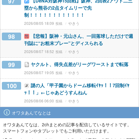
97
【DeNA対阪神15回戦】阪神、2回表2アウト二三
塁から熊谷の2点タイムリーで先
制！！！！！！！！！！！！
2026/08/05 18:09
やきう
98
【悲報】阪神・元山さん、一回落球しただけで週
刊誌に“お粗末プレー”とディスられる
2026/08/07 18:52
やきう
99
ヤクルト、得失点差がリーグワーストまで転落
2026/08/07 19:05
やきう
100
謎の人「甲子園からドーム移転ｲﾔｯ！！7回制ｲﾔ
ｯ！！」←じゃあどうすんねん
2026/08/06 06:00
やきう
オワタあんてなとは
オワタあんてなは、2chまとめの記事を配信しているサイトです。
スマートフォンやタブレットでもご利用いただけます。