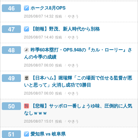
46
ホークス8月OPS
2026/08/07 14:32
やきう
47
【朗報】野茂、新人時代から別格
2026/08/07 14:40
やきう
48
昨季60本塁打・OPS.948の『カル・ローリー』さ
んの今季の成績
2026/08/07 06:00
やきう
49
【日本ハム】堀瑞輝「この場面で任せる監督が悪
いと思って」火消し成功で3勝目
2026/08/07 06:00
やきう
50
【悲報】サッポロ一番しょうゆ味、圧倒的に人気
なしｗｗｗ
2026/08/07 15:01
やきう
51
愛知県 vs 岐阜県