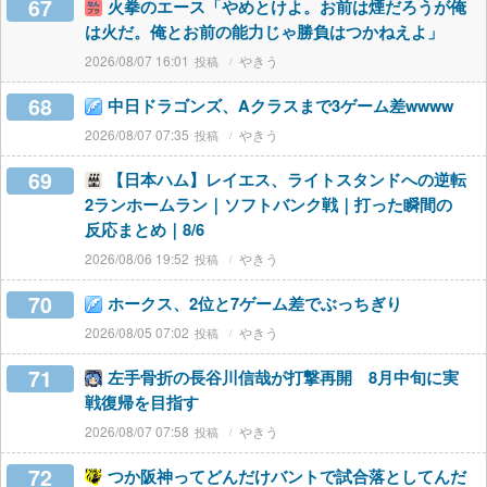
67
火拳のエース「やめとけよ。お前は煙だろうが俺
は火だ。俺とお前の能力じゃ勝負はつかねえよ」
2026/08/07 16:01
やきう
68
中日ドラゴンズ、Aクラスまで3ゲーム差wwww
2026/08/07 07:35
やきう
69
【日本ハム】レイエス、ライトスタンドへの逆転
2ランホームラン｜ソフトバンク戦｜打った瞬間の
反応まとめ｜8/6
2026/08/06 19:52
やきう
70
ホークス、2位と7ゲーム差でぶっちぎり
2026/08/05 07:02
やきう
71
左手骨折の長谷川信哉が打撃再開 8月中旬に実
戦復帰を目指す
2026/08/07 07:58
やきう
72
つか阪神ってどんだけバントで試合落としてんだ