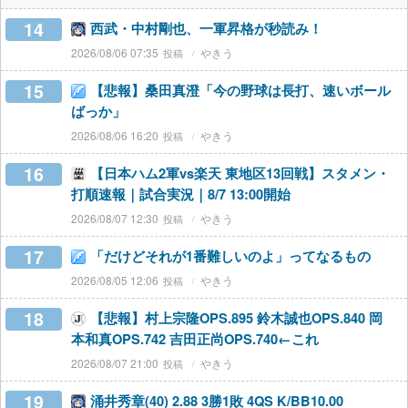
14
西武・中村剛也、一軍昇格が秒読み！
2026/08/06 07:35
やきう
15
【悲報】桑田真澄「今の野球は長打、速いボール
ばっか」
2026/08/06 16:20
やきう
16
【日本ハム2軍vs楽天 東地区13回戦】スタメン・
打順速報｜試合実況｜8/7 13:00開始
2026/08/07 12:30
やきう
17
「だけどそれが1番難しいのよ」ってなるもの
2026/08/05 12:06
やきう
18
【悲報】村上宗隆OPS.895 鈴木誠也OPS.840 岡
本和真OPS.742 吉田正尚OPS.740←これ
2026/08/07 21:00
やきう
19
涌井秀章(40) 2.88 3勝1敗 4QS K/BB10.00