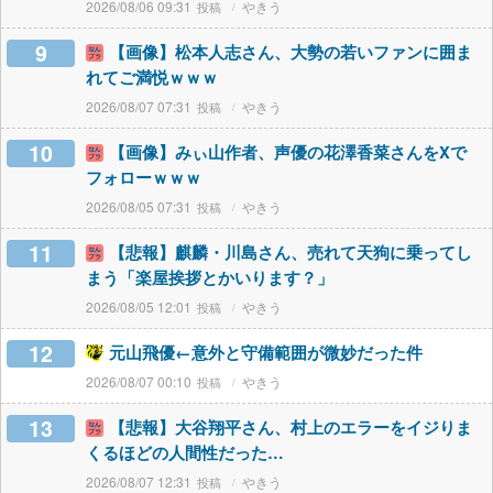
2026/08/06 09:31
やきう
9
【画像】松本人志さん、大勢の若いファンに囲ま
れてご満悦ｗｗｗ
2026/08/07 07:31
やきう
10
【画像】みぃ山作者、声優の花澤香菜さんをXで
フォローｗｗｗ
2026/08/05 07:31
やきう
11
【悲報】麒麟・川島さん、売れて天狗に乗ってし
まう「楽屋挨拶とかいります？」
2026/08/05 12:01
やきう
12
元山飛優←意外と守備範囲が微妙だった件
2026/08/07 00:10
やきう
13
【悲報】大谷翔平さん、村上のエラーをイジりま
くるほどの人間性だった…
2026/08/07 12:31
やきう