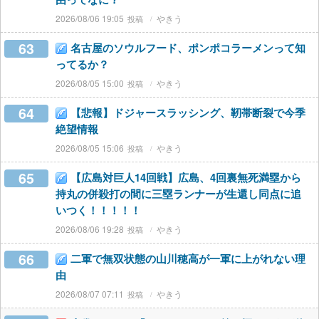
2026/08/06 19:05
やきう
63
名古屋のソウルフード、ポンポコラーメンって知
ってるか？
2026/08/05 15:00
やきう
64
【悲報】ドジャースラッシング、靭帯断裂で今季
絶望情報
2026/08/05 15:06
やきう
65
【広島対巨人14回戦】広島、4回裏無死満塁から
持丸の併殺打の間に三塁ランナーが生還し同点に追
いつく！！！！！
2026/08/06 19:28
やきう
66
二軍で無双状態の山川穂高が一軍に上がれない理
由
2026/08/07 07:11
やきう