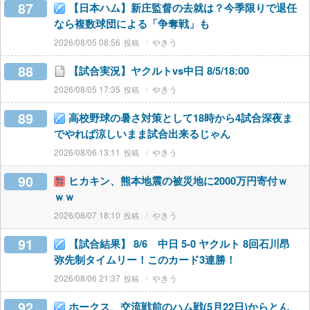
87
【日本ハム】新庄監督の去就は？今季限りで退任
なら複数球団による「争奪戦」も
2026/08/05 08:56
やきう
88
【試合実況】ヤクルトvs中日 8/5/18:00
2026/08/05 17:35
やきう
89
高校野球の暑さ対策として18時から4試合深夜ま
でやれば涼しいまま試合出来るじゃん
2026/08/06 13:11
やきう
90
ヒカキン、熊本地震の被災地に2000万円寄付ｗ
ｗｗ
2026/08/07 18:10
やきう
91
【試合結果】 8/6 中日 5-0 ヤクルト 8回石川昂
弥先制タイムリー！このカード3連勝！
2026/08/06 21:37
やきう
92
ホークス、交流戦前のハム戦(5月22日)からとん