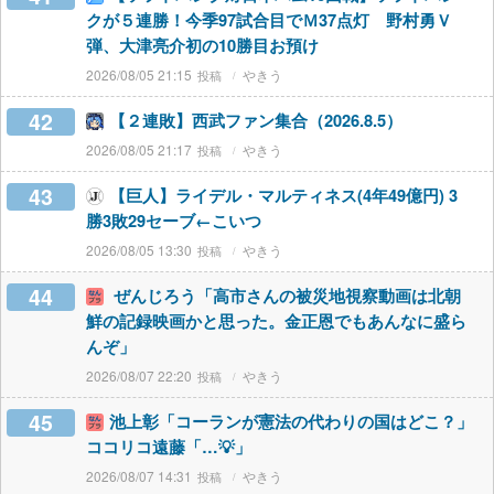
クが５連勝！今季97試合目でＭ37点灯 野村勇Ｖ
弾、大津亮介初の10勝目お預け
2026/08/05 21:15
やきう
42
【２連敗】西武ファン集合（2026.8.5）
2026/08/05 21:17
やきう
43
【巨人】ライデル・マルティネス(4年49億円) 3
勝3敗29セーブ←こいつ
2026/08/05 13:30
やきう
44
ぜんじろう「高市さんの被災地視察動画は北朝
鮮の記録映画かと思った。金正恩でもあんなに盛ら
んぞ」
2026/08/07 22:20
やきう
45
池上彰「コーランが憲法の代わりの国はどこ？」
ココリコ遠藤「…💡」
2026/08/07 14:31
やきう