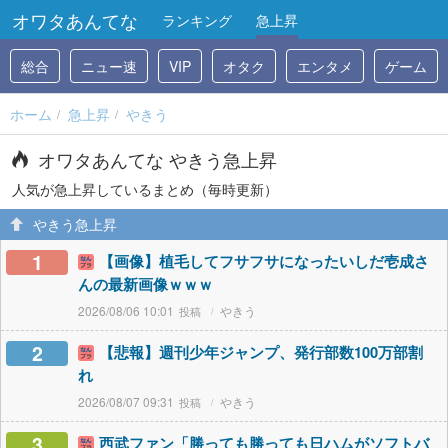
オワタあんてな
ランキング
急上昇
総合
ニュー速
VIP
オタク
エンタメ
ゲーム
ホーム
急上昇
やきう
オワタあんてな やきう急上昇
人気が急上昇しているまとめ（毎時更新）
やきう急上昇
1
【画像】植毛してフサフサになったいしだ壱成さ
んの最新画像ｗｗｗ
2026/08/06 10:01
やきう
2
【悲報】週刊少年ジャンプ、発行部数100万部割
れ
2026/08/07 09:31
やきう
3
西武ファン「勝っても勝っても日ハムがソフトバ