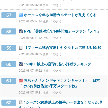
2026/08/05 06:00
やきう
57
ホークス今年も10勝カルテットが見えてくる
2026/08/05 14:34
やきう
58
NPB「暑熱対策で14時開始」→ファン「え？」
2026/08/05 14:42
やきう
59
【ファーム試合実況】ヤクルトvs広島 8/6/10:30
2026/08/06 10:35
やきう
60
150キロ以上の直球に強い打者ランキング
2026/08/07 15:22
やきう
61
赤ちゃん「オンギャァ！オンギャァ！」 日本
「はいお前は借金3千万スタートね」
2026/08/07 15:31
やきう
62
1シーズン20勝以上の投手が一切出なくなった理
由ってなに？