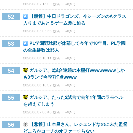
2026/08/07 15:00
やきう
52
【朗報】中日ドラゴンズ、今シーズンのAクラス
入りまであと５ゲーム差に迫る
2026/08/05 05:56
やきう
53
PL学園野球部が休部して今年で10年目、PL学園
の全生徒数は35人
2026/08/06 10:11
やきう
54
ガルシア、2試合連続の本塁打wwwwwwwwしか
も3ランで今季7打点wwww
2026/08/06 18:32
やきう
55
ガルシア、たった2試合で去年1年間のラモヘル
を超えてしまう
2026/08/07 06:45
やきう
56
【悲報】山本昌さん、レジェンドなのに未だ監督
どころかコーチのオファーすらない