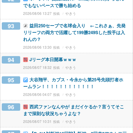
でもないペースで勝ち始める
2026/08/06 13:27
やきう
93
益田250セーブで名球会入り ←これさぁ、先発
リリーフの両方で活躍して199勝249Sした投手は入
れんの？
2026/08/06 13:30
やきう
94
Jリーグ本日開幕ｗｗｗ
2026/08/07 18:32
やきう
95
大谷翔平、カブス・今永から第25号先頭打者ホ
ームラン！！！！！！！！！！！！
2026/08/06 04:07
やきう
96
西武ファンなんやが まだイケるか？言うてそこ
まで深刻な状況ちゃうよな？
2026/08/07 10:31
やきう