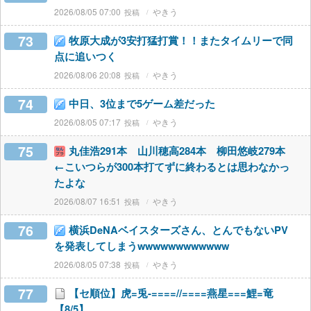
2026/08/05 07:00
やきう
73
牧原大成が3安打猛打賞！！またタイムリーで同
点に追いつく
2026/08/06 20:08
やきう
74
中日、3位まで5ゲーム差だった
2026/08/05 07:17
やきう
75
丸佳浩291本 山川穂高284本 柳田悠岐279本
←こいつらが300本打てずに終わるとは思わなかっ
たよな
2026/08/07 16:51
やきう
76
横浜DeNAベイスターズさん、とんでもないPV
を発表してしまうwwwwwwwwwwww
2026/08/05 07:38
やきう
77
【セ順位】虎=兎-====//====燕星===鯉=竜
【8/5】