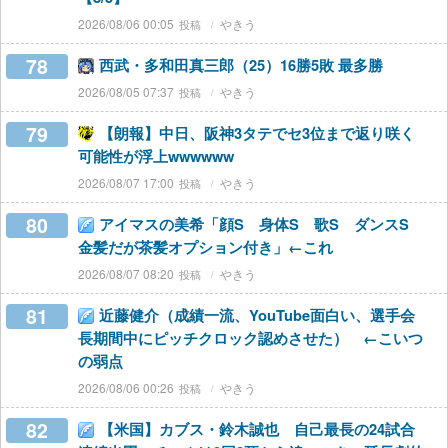
2026/08/06 00:05
やきう
78
西武・多和田真三郎（25）16勝5敗 最多勝
2026/08/05 07:37
やきう
79
【朗報】中日、阪神3タテでセ3位まで返り咲く
可能性が浮上wwwwww
2026/08/07 17:00
やきう
80
アイマスの美希「顔S 身体S 歌S ダンスS
金髪だが茶髪オプション付き」←これ
2026/08/07 08:20
やきう
81
近藤健介（成績一流、YouTube面白い、選手会
長期間中にピッチクロック認めさせた） ←こいつ
の弱点
2026/08/06 00:26
やきう
82
【米国】カブス・鈴木誠也 自己最長の24試合