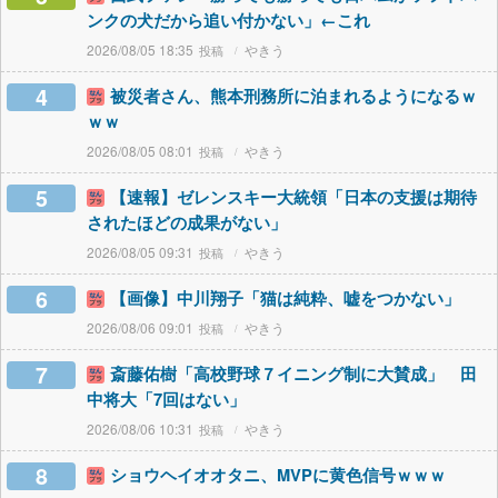
ンクの犬だから追い付かない」←これ
2026/08/05 18:35
やきう
4
被災者さん、熊本刑務所に泊まれるようになるｗ
ｗｗ
2026/08/05 08:01
やきう
5
【速報】ゼレンスキー大統領「日本の支援は期待
されたほどの成果がない」
2026/08/05 09:31
やきう
6
【画像】中川翔子「猫は純粋、嘘をつかない」
2026/08/06 09:01
やきう
7
斎藤佑樹「高校野球７イニング制に大賛成」 田
中将大「7回はない」
2026/08/06 10:31
やきう
8
ショウヘイオオタニ、MVPに黄色信号ｗｗｗ