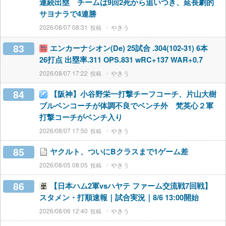
連続出塁 チームは9回2死から追いつき、延長劇的
サヨナラで4連勝
2026/08/07 08:31
やきう
83
エンカーナシオン(De) 25試合 .304(102-31) 6本
26打点 出塁率.311 OPS.831 wRC+137 WAR+0.7
2026/08/07 17:22
やきう
84
【阪神】小谷野栄一打撃チーフコーチ、片山大樹
ブルペンコーチが体調不良でベンチ外 梵英心２軍
打撃コーチがベンチ入り
2026/08/07 17:50
やきう
85
ヤクルト、ついにBクラスまで1ゲーム差
2026/08/05 08:05
やきう
86
【日本ハム2軍vsハヤテ ファーム交流戦7回戦】
スタメン・打順速報｜試合実況｜8/6 13:00開始
2026/08/06 12:40
やきう