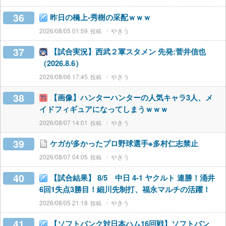
36
昨日の橋上-秀樹の采配ｗｗｗ
2026/08/05 01:59
やきう
37
【試合実況】西武２軍スタメン 先発:菅井信也
（2026.8.6）
2026/08/06 17:45
やきう
38
【画像】ハンターハンターの人気キャラ3人、メ
イドフィギュアになってしまうｗｗｗ
2026/08/07 14:01
やきう
39
ケガが多かったプロ野球選手※多村仁志禁止
2026/08/07 04:05
やきう
40
【試合結果】 8/5 中日 4-1 ヤクルト 連勝！涌井
6回1失点3勝目！細川先制打、福永マルチの活躍！
2026/08/05 21:18
やきう
41
【ソフトバンク対日本ハム16回戦】ソフトバン