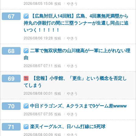
2026/08/05 15:06
やきう
67
【広島対巨人14回戦】広島、4回裏無死満塁から
持丸の併殺打の間に三塁ランナーが生還し同点に追
いつく！！！！！
2026/08/06 19:28
やきう
68
二軍で無双状態の山川穂高が一軍に上がれない理
由
2026/08/07 07:11
やきう
69
【悲報】小学館、「更生」という概念を否定し
てしまう
2026/08/08 00:01
やきう
70
中日ドラゴンズ、Aクラスまで3ゲーム差wwww
2026/08/07 07:35
やきう
71
楽天イーグルス、日ハム打線に5死球
2026/08/08 00:09
やきう