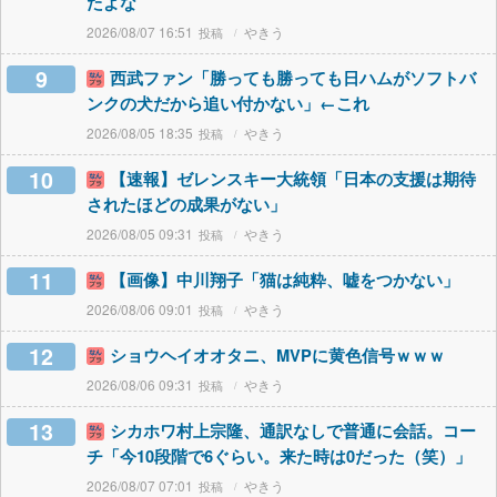
たよな
2026/08/07 16:51
やきう
9
西武ファン「勝っても勝っても日ハムがソフトバ
ンクの犬だから追い付かない」←これ
2026/08/05 18:35
やきう
10
【速報】ゼレンスキー大統領「日本の支援は期待
されたほどの成果がない」
2026/08/05 09:31
やきう
11
【画像】中川翔子「猫は純粋、嘘をつかない」
2026/08/06 09:01
やきう
12
ショウヘイオオタニ、MVPに黄色信号ｗｗｗ
2026/08/06 09:31
やきう
13
シカホワ村上宗隆、通訳なしで普通に会話。コー
チ「今10段階で6ぐらい。来た時は0だった（笑）」
2026/08/07 07:01
やきう