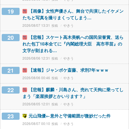
19
【画像】女性声優さん、舞台で共演したイケメン
たちと写真を撮りまくってしまう…
2026/08/07 13:31
やきう
20
【悲報】スケート高木美帆への国民栄誉賞、送ら
れた包丁10本全てに『内閣総理大臣 高市早苗』の
文字が刻まれる…
2026/08/06 12:31
やきう
21
【速報】ジャンポケ斎藤、求刑7年ｗｗｗ
2026/08/06 00:46
やきう
22
【悲報】麒麟・川島さん、売れて天狗に乗ってし
まう「楽屋挨拶とかいります？」
2026/08/05 12:01
やきう
23
元山飛優←意外と守備範囲が微妙だった件
2026/08/07 00:10
やきう