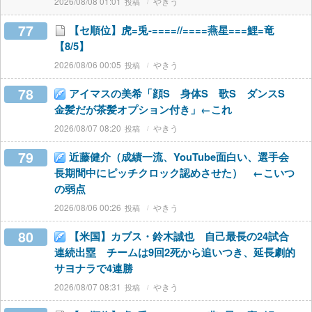
2026/08/08 01:01
やきう
77
【セ順位】虎=兎-====//====燕星===鯉=竜
【8/5】
2026/08/06 00:05
やきう
78
アイマスの美希「顔S 身体S 歌S ダンスS
金髪だが茶髪オプション付き」←これ
2026/08/07 08:20
やきう
79
近藤健介（成績一流、YouTube面白い、選手会
長期間中にピッチクロック認めさせた） ←こいつ
の弱点
2026/08/06 00:26
やきう
80
【米国】カブス・鈴木誠也 自己最長の24試合
連続出塁 チームは9回2死から追いつき、延長劇的
サヨナラで4連勝
2026/08/07 08:31
やきう