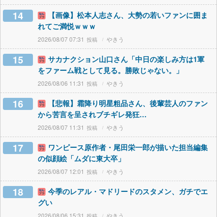
14
【画像】松本人志さん、大勢の若いファンに囲ま
れてご満悦ｗｗｗ
2026/08/07 07:31
やきう
15
サカナクション山口さん「中日の楽しみ方は1軍
をファーム戦として見る。勝敗じゃない。」
2026/08/06 11:31
やきう
16
【悲報】霜降り明星粗品さん、後輩芸人のファン
から苦言を呈されブチギレ発狂…
2026/08/07 11:31
やきう
17
ワンピース原作者・尾田栄一郎が描いた担当編集
の似顔絵「ムダに東大卒」
2026/08/07 12:01
やきう
18
今季のレアル・マドリードのスタメン、ガチでエ
グい
2026/08/06 15:31
やきう