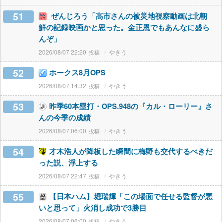
51
ぜんじろう「高市さんの被災地視察動画は北朝
鮮の記録映画かと思った。金正恩でもあんなに盛ら
んぞ」
2026/08/07 22:20
やきう
52
ホークス8月OPS
2026/08/07 14:32
やきう
53
昨季60本塁打・OPS.948の『カル・ローリー』さ
んの今季の成績
2026/08/07 06:00
やきう
54
才木浩人が降板した瞬間に梅野も交代するべきだ
った説、浮上する
2026/08/07 22:47
やきう
55
【日本ハム】堀瑞輝「この場面で任せる監督が悪
いと思って」火消し成功で3勝目
2026/08/07 06:00
やきう