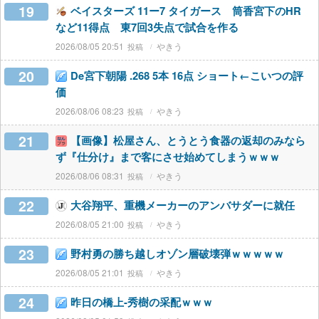
19
ベイスターズ 11ー7 タイガース 筒香宮下のHR
など11得点 東7回3失点で試合を作る
2026/08/05 20:51
やきう
20
De宮下朝陽 .268 5本 16点 ショート←こいつの評
価
2026/08/06 08:23
やきう
21
【画像】松屋さん、とうとう食器の返却のみなら
ず『仕分け』まで客にさせ始めてしまうｗｗｗ
2026/08/06 08:31
やきう
22
大谷翔平、重機メーカーのアンバサダーに就任
2026/08/05 21:00
やきう
23
野村勇の勝ち越しオゾン層破壊弾ｗｗｗｗｗ
2026/08/05 21:01
やきう
24
昨日の橋上-秀樹の采配ｗｗｗ