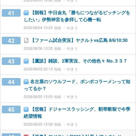
41
【朗報】中日金丸「勝ちにつながるピッチングを
したい」伊勢神宮を参拝して心機一転
2026/08/04 10:20
やきう
42
【ファーム試合実況】ヤクルトvs広島 8/6/10:30
2026/08/06 10:35
やきう
43
【鷹談】雑談、2軍実況、その他色々 No.３３７
2026/08/03 22:13
やきう
44
名古屋のソウルフード、ポンポコラーメンって知
ってるか？
2026/08/05 15:00
やきう
45
【悲報】ドジャースラッシング、靭帯断裂で今季
絶望情報
2026/08/05 15:06
やきう