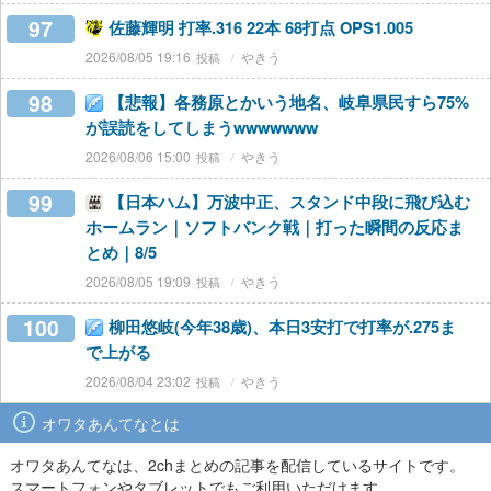
97
佐藤輝明 打率.316 22本 68打点 OPS1.005
2026/08/05 19:16
やきう
98
【悲報】各務原とかいう地名、岐阜県民すら75%
が誤読をしてしまうwwwwwww
2026/08/06 15:00
やきう
99
【日本ハム】万波中正、スタンド中段に飛び込む
ホームラン｜ソフトバンク戦｜打った瞬間の反応ま
とめ｜8/5
2026/08/05 19:09
やきう
100
柳田悠岐(今年38歳)、本日3安打で打率が.275ま
で上がる
2026/08/04 23:02
やきう
オワタあんてなとは
オワタあんてなは、2chまとめの記事を配信しているサイトです。
スマートフォンやタブレットでもご利用いただけます。