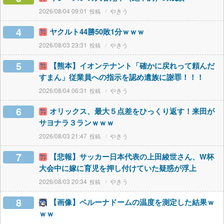
2026/08/04 09:01
やきう
4
ヤクルト44勝50敗1分ｗｗｗ
2026/08/03 23:31
やきう
5
【熊本】イオンテナント「確かに戻れって頼んだ
すまん」従業員への指示を認め遺族に謝罪！！！
2026/08/04 06:31
やきう
6
オリックス、最大５点差をひっくり返す！来田が
サヨナラ３ランｗｗｗ
2026/08/03 21:47
やきう
7
【悲報】サッカー日本代表の上田綾世さん、W杯
大会中に嫁に育児を押し付けていた疑惑が浮上
2026/08/03 20:34
やきう
8
【画像】ベルーナドームの温度を測定した結果ｗ
ｗｗ