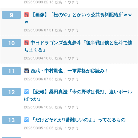
2026/08/03 22:15
やきう
9
【画像】「松のや」とかいう公共食料配給所ｗｗ
ｗ
2026/08/06 07:31
やきう
10
中日ドラゴンズ金丸夢斗「後半戦は僕と宏斗で勝
ちまくる」
2026/08/04 16:08
やきう
11
西武・中村剛也、一軍昇格が秒読み！
2026/08/06 07:35
やきう
12
【悲報】桑田真澄「今の野球は長打、速いボール
ばっか」
2026/08/06 16:20
やきう
13
「だけどそれが1番難しいのよ」ってなるもの
2026/08/05 12:06
やきう