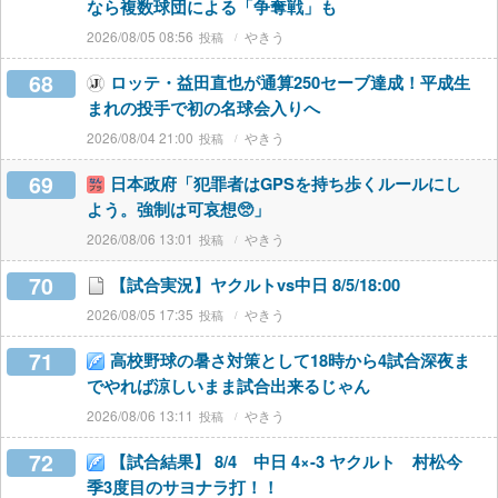
なら複数球団による「争奪戦」も
2026/08/05 08:56
やきう
68
ロッテ・益田直也が通算250セーブ達成！平成生
まれの投手で初の名球会入りへ
2026/08/04 21:00
やきう
69
日本政府「犯罪者はGPSを持ち歩くルールにし
よう。強制は可哀想🥺」
2026/08/06 13:01
やきう
70
【試合実況】ヤクルトvs中日 8/5/18:00
2026/08/05 17:35
やきう
71
高校野球の暑さ対策として18時から4試合深夜ま
でやれば涼しいまま試合出来るじゃん
2026/08/06 13:11
やきう
72
【試合結果】 8/4 中日 4×-3 ヤクルト 村松今
季3度目のサヨナラ打！！