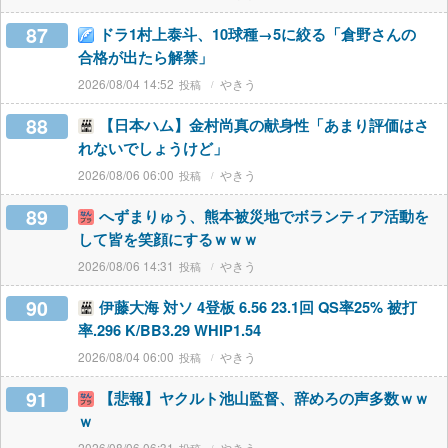
87
ドラ1村上泰斗、10球種→5に絞る「倉野さんの
合格が出たら解禁」
2026/08/04 14:52
やきう
88
【日本ハム】金村尚真の献身性「あまり評価はさ
れないでしょうけど」
2026/08/06 06:00
やきう
89
へずまりゅう、熊本被災地でボランティア活動を
して皆を笑顔にするｗｗｗ
2026/08/06 14:31
やきう
90
伊藤大海 対ソ 4登板 6.56 23.1回 QS率25% 被打
率.296 K/BB3.29 WHIP1.54
2026/08/04 06:00
やきう
91
【悲報】ヤクルト池山監督、辞めろの声多数ｗｗ
ｗ
2026/08/06 06:31
やきう