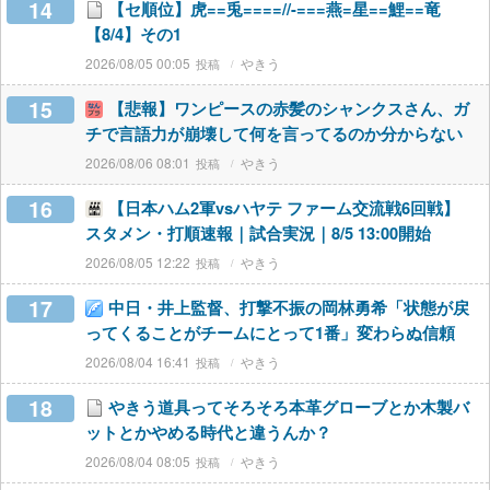
14
【セ順位】虎==兎====//-===燕=星==鯉==竜
【8/4】その1
2026/08/05 00:05
やきう
15
【悲報】ワンピースの赤髪のシャンクスさん、ガ
チで言語力が崩壊して何を言ってるのか分からない
2026/08/06 08:01
やきう
16
【日本ハム2軍vsハヤテ ファーム交流戦6回戦】
スタメン・打順速報｜試合実況｜8/5 13:00開始
2026/08/05 12:22
やきう
17
中日・井上監督、打撃不振の岡林勇希「状態が戻
ってくることがチームにとって1番」変わらぬ信頼
2026/08/04 16:41
やきう
18
やきう道具ってそろそろ本革グローブとか木製バ
ットとかやめる時代と違うんか？
2026/08/04 08:05
やきう