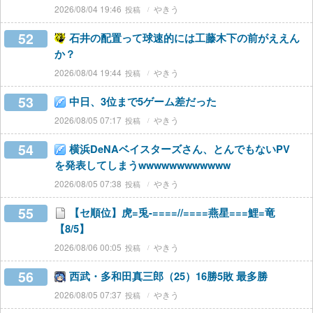
2026/08/04 19:46
やきう
52
石井の配置って球速的には工藤木下の前がええん
か？
2026/08/04 19:44
やきう
53
中日、3位まで5ゲーム差だった
2026/08/05 07:17
やきう
54
横浜DeNAベイスターズさん、とんでもないPV
を発表してしまうwwwwwwwwwwww
2026/08/05 07:38
やきう
55
【セ順位】虎=兎-====//====燕星===鯉=竜
【8/5】
2026/08/06 00:05
やきう
56
西武・多和田真三郎（25）16勝5敗 最多勝
2026/08/05 07:37
やきう