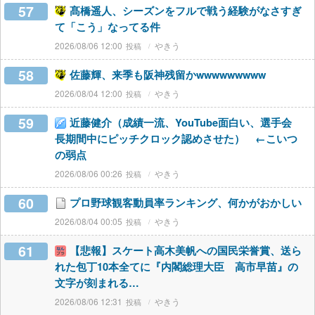
57
髙橋遥人、シーズンをフルで戦う経験がなさすぎ
て「こう」なってる件
2026/08/06 12:00
やきう
58
佐藤輝、来季も阪神残留かwwwwwwwww
2026/08/04 12:00
やきう
59
近藤健介（成績一流、YouTube面白い、選手会
長期間中にピッチクロック認めさせた） ←こいつ
の弱点
2026/08/06 00:26
やきう
60
プロ野球観客動員率ランキング、何かがおかしい
2026/08/04 00:05
やきう
61
【悲報】スケート高木美帆への国民栄誉賞、送ら
れた包丁10本全てに『内閣総理大臣 高市早苗』の
文字が刻まれる…
2026/08/06 12:31
やきう