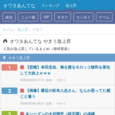
オワタあんてな
ランキング
急上昇
総合
ニュー速
VIP
オタク
エンタメ
ゲーム
ホーム
急上昇
やきう
オワタあんてな やきう急上昇
人気が急上昇しているまとめ（毎時更新）
やきう急上昇
1
【悲報】本田圭佑、海を渡るモロッコ移民を茶化
して大炎上ｗｗｗ
2026/08/04 07:31
やきう
2
【画像】最近の松本人志さん、なんか思ってた感
じと違う
2026/08/04 08:01
やきう
3
今シーズンの大谷翔平（絶不調）の成績