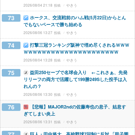
2026/08/04 21:18
やきう
73
ホークス、交流戦前のハム戦(5月22日)からとん
でもないペースで勝ち始める
2026/08/06 13:27
やきう
74
打撃三冠ランキング阪神で埋め尽くされるＷＷＷ
ＷＷＷＷＷＷＷＷＷＷＷＷＷＷＷＷＷＷＷＷＷ
2026/08/04 13:28
やきう
75
益田250セーブで名球会入り ←これさぁ、先発
リリーフの両方で活躍して199勝249Sした投手は入
れんの？
2026/08/06 13:30
やきう
76
【悲報】MAJOR2ndの佐藤寿也の息子、姑息す
ぎてしまい炎上
2026/08/06 13:31
やきう
77
巨人・田中将大 高校野球7回制に反対 「甲子園