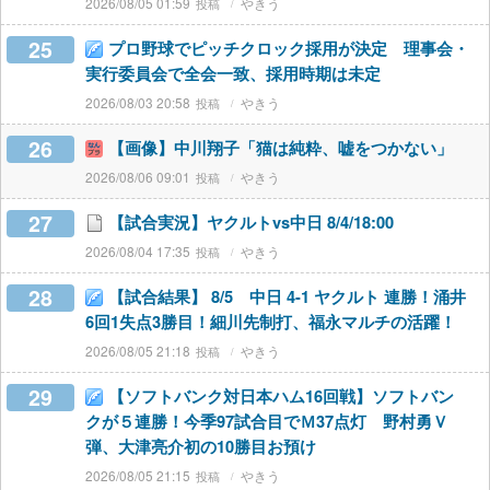
2026/08/05 01:59
やきう
25
プロ野球でピッチクロック採用が決定 理事会・
実行委員会で全会一致、採用時期は未定
2026/08/03 20:58
やきう
26
【画像】中川翔子「猫は純粋、嘘をつかない」
2026/08/06 09:01
やきう
27
【試合実況】ヤクルトvs中日 8/4/18:00
2026/08/04 17:35
やきう
28
【試合結果】 8/5 中日 4-1 ヤクルト 連勝！涌井
6回1失点3勝目！細川先制打、福永マルチの活躍！
2026/08/05 21:18
やきう
29
【ソフトバンク対日本ハム16回戦】ソフトバン
クが５連勝！今季97試合目でＭ37点灯 野村勇Ｖ
弾、大津亮介初の10勝目お預け
2026/08/05 21:15
やきう