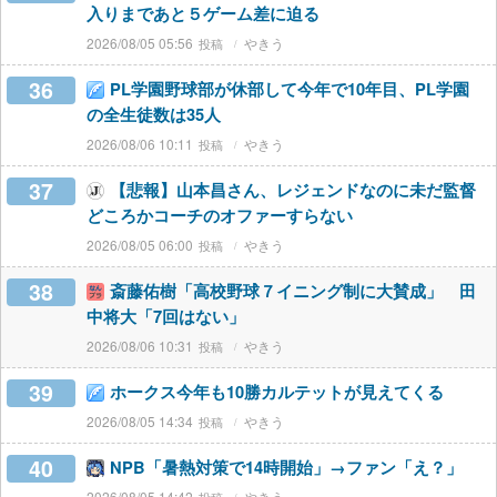
入りまであと５ゲーム差に迫る
2026/08/05 05:56
やきう
36
PL学園野球部が休部して今年で10年目、PL学園
の全生徒数は35人
2026/08/06 10:11
やきう
37
【悲報】山本昌さん、レジェンドなのに未だ監督
どころかコーチのオファーすらない
2026/08/05 06:00
やきう
38
斎藤佑樹「高校野球７イニング制に大賛成」 田
中将大「7回はない」
2026/08/06 10:31
やきう
39
ホークス今年も10勝カルテットが見えてくる
2026/08/05 14:34
やきう
40
NPB「暑熱対策で14時開始」→ファン「え？」
2026/08/05 14:42
やきう