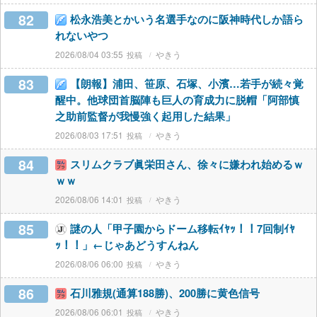
82
松永浩美とかいう名選手なのに阪神時代しか語ら
れないやつ
2026/08/04 03:55
やきう
83
【朗報】浦田、笹原、石塚、小濱…若手が続々覚
醒中。他球団首脳陣も巨人の育成力に脱帽「阿部慎
之助前監督が我慢強く起用した結果」
2026/08/03 17:51
やきう
84
スリムクラブ眞栄田さん、徐々に嫌われ始めるｗ
ｗｗ
2026/08/06 14:01
やきう
85
謎の人「甲子園からドーム移転ｲﾔｯ！！7回制ｲﾔ
ｯ！！」←じゃあどうすんねん
2026/08/06 06:00
やきう
86
石川雅規(通算188勝)、200勝に黄色信号
2026/08/06 06:01
やきう