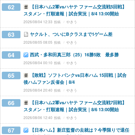
62
【日本ハム2軍vsハヤテ ファーム交流戦5回戦】
スタメン・打順速報｜試合実況｜8/4 13:00開始
2026/08/04 12:33
やきう
63
ヤクルト、ついにBクラスまで1ゲーム差
2026/08/05 08:05
やきう
64
西武・多和田真三郎（25）16勝5敗 最多勝
2026/08/04 00:10
やきう
65
【敗戦】ソフトバンクvs日本ハム 15回戦｜試合
後ハムファン反省会｜8/4
2026/08/04 20:40
やきう
66
【日本ハム2軍vsハヤテ ファーム交流戦7回戦】
スタメン・打順速報｜試合実況｜8/6 13:00開始
2026/08/06 12:40
やきう
67
【日本ハム】新庄監督の去就は？今季限りで退任