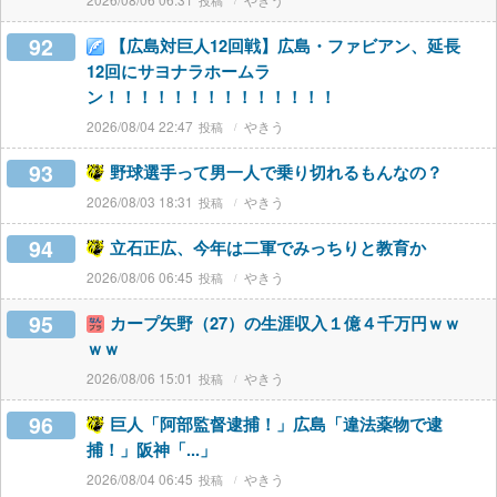
92
【広島対巨人12回戦】広島・ファビアン、延長
12回にサヨナラホームラ
ン！！！！！！！！！！！！！！
2026/08/04 22:47
やきう
93
野球選手って男一人で乗り切れるもんなの？
2026/08/03 18:31
やきう
94
立石正広、今年は二軍でみっちりと教育か
2026/08/06 06:45
やきう
95
カープ矢野（27）の生涯収入１億４千万円ｗｗ
ｗｗ
2026/08/06 15:01
やきう
96
巨人「阿部監督逮捕！」広島「違法薬物で逮
捕！」阪神「...」
2026/08/04 06:45
やきう