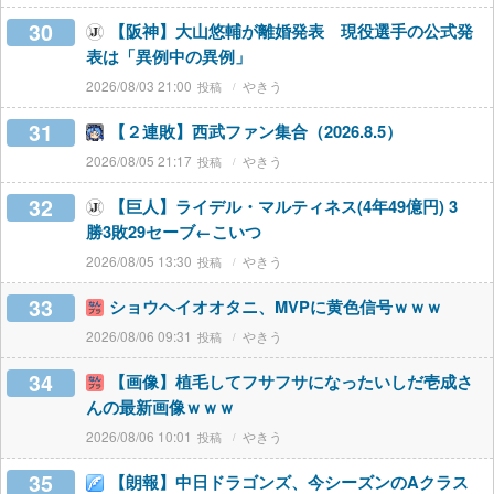
30
【阪神】大山悠輔が離婚発表 現役選手の公式発
表は「異例中の異例」
2026/08/03 21:00
やきう
31
【２連敗】西武ファン集合（2026.8.5）
2026/08/05 21:17
やきう
32
【巨人】ライデル・マルティネス(4年49億円) 3
勝3敗29セーブ←こいつ
2026/08/05 13:30
やきう
33
ショウヘイオオタニ、MVPに黄色信号ｗｗｗ
2026/08/06 09:31
やきう
34
【画像】植毛してフサフサになったいしだ壱成さ
んの最新画像ｗｗｗ
2026/08/06 10:01
やきう
35
【朗報】中日ドラゴンズ、今シーズンのAクラス