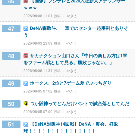
46
【画像】フジテレビ2026入社新人アナウンサー
ｗｗｗ
2026/08/06 11:01
やきう
47
DeNA森敬斗、一軍でのセンター起用割とありそ
う
2026/08/03 23:09
やきう
48
サカナクション山口さん「中日の楽しみ方は1軍
をファーム戦として見る。勝敗じゃない。」
2026/08/06 11:31
やきう
49
ホークス、2位と7ゲーム差でぶっちぎり
2026/08/05 07:02
やきう
50
つか阪神ってどんだけバントで試合落としてんだ
2026/08/05 07:00
やきう
51
【DeNA対阪神14回戦】DeNA・度会、好返
球！！！！！！！！！！！！！！！