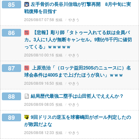
85
左手骨折の長谷川信哉が打撃再開 8月中旬に実
戦復帰を目指す
2026/08/07 07:58
やきう
86
【悲報】彫り師「タトゥー入れてる奴は全員バ
カ。3人に1人が無断キャンセル。9割が5千円に値切
ってくる」ｗｗｗｗｗ
2026/08/10 00:16
やきう
87
上原浩治「（ロッテ益田250Sのニュースに）名
球会条件は400Sまで上げたほうが良い」ｗｗｗ
2026/08/09 16:50
やきう
88
結局歴代最強二塁手は山田哲人でええんか？
2026/08/09 08:05
やきう
89
9回ドリスの逆玉を球審嶋田がボール判定したの
が敗因だよな
2026/08/08 12:33
やきう