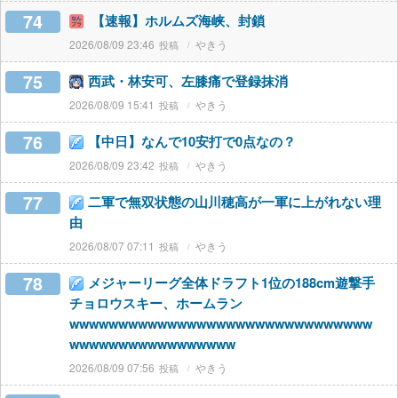
74
【速報】ホルムズ海峡、封鎖
2026/08/09 23:46
やきう
75
西武・林安可、左膝痛で登録抹消
2026/08/09 15:41
やきう
76
【中日】なんで10安打で0点なの？
2026/08/09 23:42
やきう
77
二軍で無双状態の山川穂高が一軍に上がれない理
由
2026/08/07 07:11
やきう
78
メジャーリーグ全体ドラフト1位の188cm遊撃手
チョロウスキー、ホームラン
wwwwwwwwwwwwwwwwwwwwwwwwwwwwwww
wwwwwwwwwwwwwwwww
2026/08/09 07:56
やきう