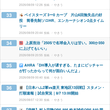
2026/08/09 12:26
やきう
33
ベイスターズ 3ー0 カープ 片山6回無失点の好
投 筒香先制ソロHR、エンカーナシオン2点タイム
リー
2026/08/09 20:44
やきう
34
上原浩治「250Sで名球会入りは甘い。300か350
に上げてもいい」
2026/08/09 20:55
やきう
35
AHRA「DH導入が遅すぎる、たまにピッチャー
が打ったからって何が面白いんだよ」
2026/08/09 00:40
やきう
36
【日本ハム2軍vs楽天 東地区13回戦】スタメン・
打順速報｜試合実況｜8/7 13:00開始
2026/08/07 12:30
やきう
【悲報】村上宗隆OPS.895 鈴木誠也OPS.840 岡