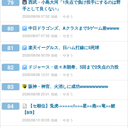
79
西武・小島大河「1失点で負け投手にするのは野
手として良くない」
2026/08/09 07:52
やきう
80
中日ドラゴンズ、Aクラスまで3ゲーム差wwww
2026/08/07 07:35
やきう
81
楽天イーグルス、日ハム打線に5死球
2026/08/08 00:09
やきう
82
ドジャース・佐々木朗希、5回まで2失点の力投
2026/08/08 12:01
やきう
83
阪神・神宮、火消しに成功wwwwwwwww
2026/08/08 20:01
やきう
84
【セ順位】兎虎-=====//===星==燕==竜==鯉
【8/9】
2026/08/10 00:05
やきう