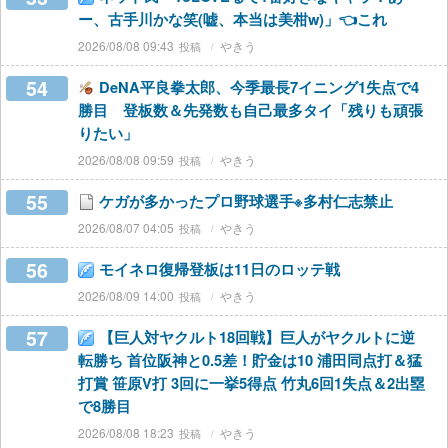
ー、古手川かな笑(嘘、本当は美柑w)」👈これ
2026/08/08 09:43
やきう
54
DeNA平良拳太郎、今季最長7イニング1失点で4
勝目 登板数＆先発数も自己最多タイ「残りも頑張
りたい」
2026/08/08 09:59
やきう
55
ケガが多かったプロ野球選手※多村仁志禁止
2026/08/07 04:05
やきう
56
モイネロ復帰登板は11日のロッテ戦
2026/08/09 14:00
やきう
57
【巨人対ヤクルト18回戦】巨人がヤクルトに逆
転勝ち 首位阪神と0.5差！貯金は10 浦田同点打＆猛
打賞 笹原V打 3回に一挙5得点 竹丸6回1失点＆2出塁
で8勝目
2026/08/08 18:23
やきう