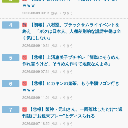
ｗｗｗ
2026/08/09 09:01
やきう
4
【朗報】八村塁、ブラックサムライイベントを
終え 「ボクは日本人、人種差別的な誹謗中傷は全
く気にしない」
2026/08/09 10:31
やきう
5
【悲報】上沼恵美子ブチギレ「簡単にそうめん
作れ言うけど、そうめん作りて地獄なんよ💢」
2026/08/09 07:31
やきう
6
【悲報】ヒカキンの鬼茶、もう半額ワゴン行き
ｗｗｗ
2026/08/09 11:01
やきう
7
【悲報】阪神・元山さん、一回落球しただけで週
刊誌に“お粗末プレー”とディスられる
2026/08/07 18:52
やきう