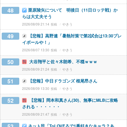
48
栗原陵矢について 明後日（11日ロッテ戦）か
らは大丈夫そう
2026/08/09 21:14
やきう
49
【悲報】高野連「暑熱対策で第2試合は13:30プレ
イボールや！」
2026/08/07 13:30
やきう
50
大谷翔平と佐々木朗希、不穏ｗｗｗ
2026/08/09 21:24
やきう
51
【悲報】中日ドラゴンズ 根尾昂さん
2026/08/09 13:30
やきう
52
【悲報】岡本和真さん(30)、無事にMLBに攻略
される・・・・・・
2026/08/09 21:47
やきう
53
ネット民「ToLOVEるで1番好きなキャラ？あ