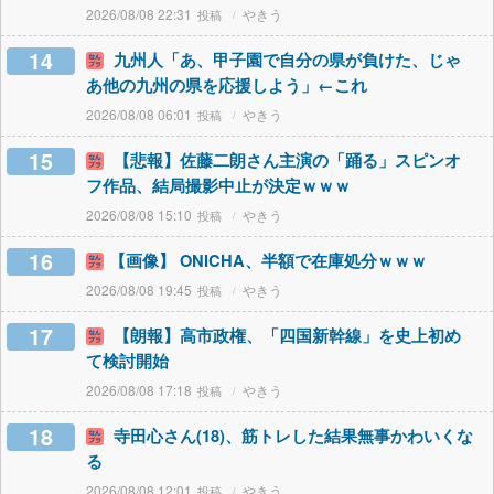
2026/08/08 22:31
やきう
14
九州人「あ、甲子園で自分の県が負けた、じゃ
あ他の九州の県を応援しよう」←これ
2026/08/08 06:01
やきう
15
【悲報】佐藤二朗さん主演の「踊る」スピンオ
フ作品、結局撮影中止が決定ｗｗｗ
2026/08/08 15:10
やきう
16
【画像】 ONICHA、半額で在庫処分ｗｗｗ
2026/08/08 19:45
やきう
17
【朗報】高市政権、「四国新幹線」を史上初め
て検討開始
2026/08/08 17:18
やきう
18
寺田心さん(18)、筋トレした結果無事かわいくな
る
2026/08/08 12:01
やきう