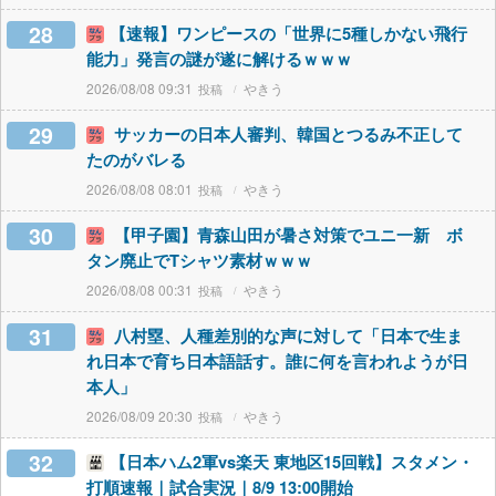
28
【速報】ワンピースの「世界に5種しかない飛行
能力」発言の謎が遂に解けるｗｗｗ
2026/08/08 09:31
やきう
29
サッカーの日本人審判、韓国とつるみ不正して
たのがバレる
2026/08/08 08:01
やきう
30
【甲子園】青森山田が暑さ対策でユニ一新 ボ
タン廃止でTシャツ素材ｗｗｗ
2026/08/08 00:31
やきう
31
八村塁、人種差別的な声に対して「日本で生ま
れ日本で育ち日本語話す。誰に何を言われようが日
本人」
2026/08/09 20:30
やきう
32
【日本ハム2軍vs楽天 東地区15回戦】スタメン・
打順速報｜試合実況｜8/9 13:00開始