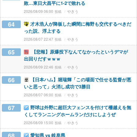
敗…東日大昌平に1-2で敗れる
2026/08/09 06:00
やきう
64
才木浩人が降板した瞬間に梅野も交代するべきだ
った説、浮上する
2026/08/07 22:47
やきう
65
【悲報】原爆投下なんてなかったというデマが
出回りだすｗｗｗ
2026/08/09 22:46
やきう
66
【日本ハム】堀瑞輝「この場面で任せる監督が悪
いと思って」火消し成功で3勝目
2026/08/07 06:00
やきう
67
野球は外野に超巨大フェンスを付けて柵越えを無
くしてランニングホームランだけにしようぜ
2026/08/09 15:00
やきう
68
愛知県 vs 岐阜県