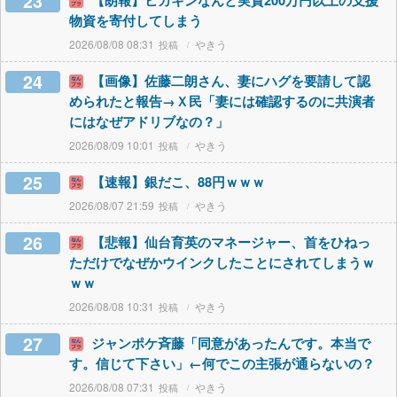
23
【朗報】ヒカキンなんと実質200万円以上の支援
物資を寄付してしまう
2026/08/08 08:31
やきう
24
【画像】佐藤二朗さん、妻にハグを要請して認
められたと報告→Ｘ民「妻には確認するのに共演者
にはなぜアドリブなの？」
2026/08/09 10:01
やきう
25
【速報】銀だこ、88円ｗｗｗ
2026/08/07 21:59
やきう
26
【悲報】仙台育英のマネージャー、首をひねっ
ただけでなぜかウインクしたことにされてしまうｗ
ｗｗ
2026/08/08 10:31
やきう
27
ジャンポケ斉藤「同意があったんです。本当で
す。信じて下さい」←何でこの主張が通らないの？
2026/08/08 07:31
やきう