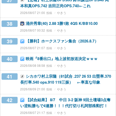
37
本和真OPS.742 吉田正尚OPS.740←これ
2026/08/07 21:00
やきう
38
涌井秀章(40) 2.88 3勝1敗 4QS K/BB10.00
2026/08/07 00:32
やきう
39
【勝利】ホークスファン集合（2026.8.7）
2026/08/07 21:07
やきう
40
映画『8番出口』地上波初放送決定ｗｗｗ
2026/08/08 08:58
やきう
41
シカホワ村上宗隆（81試合 .237 26 53 出塁率.370
長打率.540 ops.910 119三振） ←率直な印象
2026/08/09 21:00
やきう
42
【試合結果】 8/7 中日 3-2 阪神 9回土壇場3点奪
い逆転勝ちで4連勝！！！代打切り札阿部殊勲打！
2026/08/07 21:17
やきう