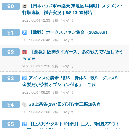
90
【日本ハム2軍vs楽天 東地区14回戦】スタメン・
打順速報｜試合実況｜8/8 13:00開始
2026/08/08 12:33
やきう
91
【敗戦】ホークスファン集合（2026.8.8）
2026/08/08 20:46
やきう
92
【悲報】阪神タイガース、あの戦力でV逸しそう
ｗｗｗ
2026/08/09 17:16
やきう
93
アイマスの美希「顔S 身体S 歌S ダンスS
金髪だが茶髪オプション付き」←これ
2026/08/07 08:20
やきう
94
SB上茶谷(29)7回5安打7奪三振無失点
2026/08/08 21:00
やきう
95
【巨人対ヤクルト19回戦】巨人、8回裏2アウト