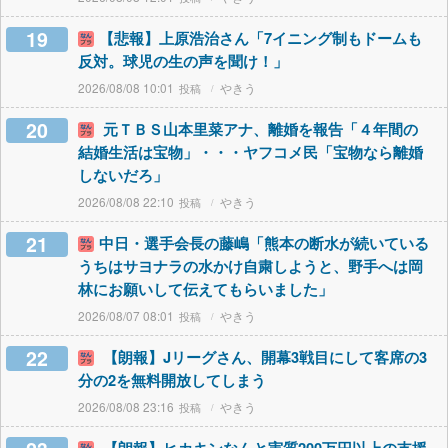
19
【悲報】上原浩治さん「7イニング制もドームも
反対。球児の生の声を聞け！」
2026/08/08 10:01
やきう
20
元ＴＢＳ山本里菜アナ、離婚を報告「４年間の
結婚生活は宝物」・・・ヤフコメ民「宝物なら離婚
しないだろ」
2026/08/08 22:10
やきう
21
中日・選手会長の藤嶋「熊本の断水が続いている
うちはサヨナラの水かけ自粛しようと、野手へは岡
林にお願いして伝えてもらいました」
2026/08/07 08:01
やきう
22
【朗報】Jリーグさん、開幕3戦目にして客席の3
分の2を無料開放してしまう
2026/08/08 23:16
やきう