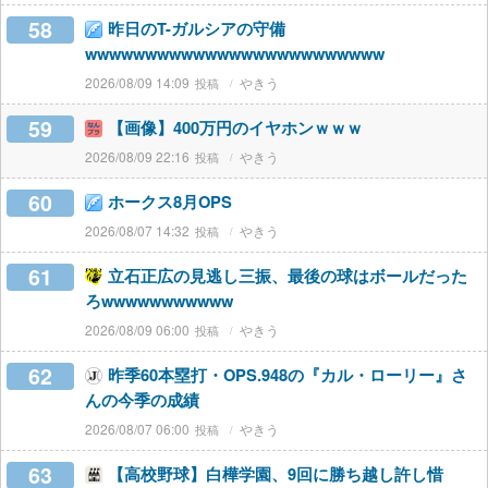
58
昨日のT-ガルシアの守備
wwwwwwwwwwwwwwwwwwwwwwwww
2026/08/09 14:09
やきう
59
【画像】400万円のイヤホンｗｗｗ
2026/08/09 22:16
やきう
60
ホークス8月OPS
2026/08/07 14:32
やきう
61
立石正広の見逃し三振、最後の球はボールだった
ろwwwwwwwwwww
2026/08/09 06:00
やきう
62
昨季60本塁打・OPS.948の『カル・ローリー』さ
んの今季の成績
2026/08/07 06:00
やきう
63
【高校野球】白樺学園、9回に勝ち越し許し惜