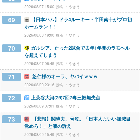
2026/08/07 15:00
やきう
69
【日本ハム】ドラ4ルーキー・半田南十がプロ初
ホームラン！！
2026/08/08 19:00
やきう
70
ガルシア、たった2試合で去年1年間のラモヘル
を超えてしまう
2026/08/07 06:45
やきう
71
悠仁様のオーラ、ヤバイｗｗｗ
2026/08/09 23:16
やきう
72
上茶谷大河(29)7回7奪三振無失点
2026/08/09 07:01
やきう
73
【悲報】関暁夫、号泣。「日本人よいい加減目
覚めろ！」と涙の訴え
2026/08/09 15:49
やきう