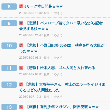
8
Jリーグ本日開幕ｗｗｗ
2026/08/07 18:32
やきう
9
【悲報】バスローブ着てタバコ吸いながら記者
会見する奴ｗｗｗ
2026/08/08 21:47
やきう
10
【悲報】小野田紀美(35)(42)、秩序を司る大臣だ
ったｗｗｗ
2026/08/09 08:31
やきう
11
【悲報】松本人志、ゴム人間と入れ替わる
2026/08/09 08:01
やきう
12
【悲報】大谷翔平さん、村上のエラーをイジりま
くるほどの人間性だった…
2026/08/07 12:31
やきう
13
【画像】週刊少年マガジン、限界突破ｗｗｗ