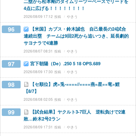
二塁から松本剛のタイムリーツーベースでリードを
4点に広げる！！！！！！！！
2026/08/09 17:12
やきう
96
【米国】カブス・鈴木誠也 自己最長の24試合
連続出塁 チームは9回2死から追いつき、延長劇的
サヨナラで4連勝
2026/08/07 08:31
やきう
97
宮下朝陽（De）.250 5 18 OPS.689
2026/08/09 17:30
やきう
98
【セ順位】虎=兎-====//====燕=星==竜=鯉
【8/7】
2026/08/08 02:05
やきう
99
【試合結果】ヤクルト3-7巨人 逆転負けで2連
敗…鈴木2号2ラン
2026/08/09 17:31
やきう