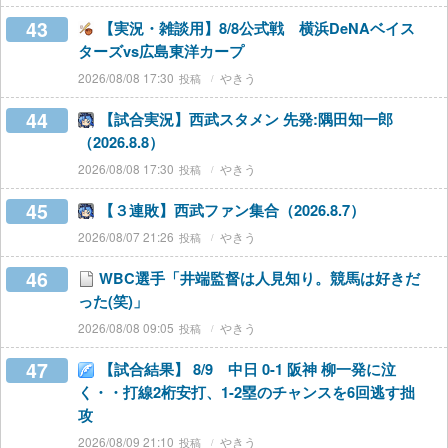
43
【実況・雑談用】8/8公式戦 横浜DeNAベイス
ターズvs広島東洋カープ
2026/08/08 17:30
やきう
44
【試合実況】西武スタメン 先発:隅田知一郎
（2026.8.8）
2026/08/08 17:30
やきう
45
【３連敗】西武ファン集合（2026.8.7）
2026/08/07 21:26
やきう
46
WBC選手「井端監督は人見知り。競馬は好きだ
った(笑)」
2026/08/08 09:05
やきう
47
【試合結果】 8/9 中日 0-1 阪神 柳一発に泣
く・・打線2桁安打、1-2塁のチャンスを6回逃す拙
攻
2026/08/09 21:10
やきう