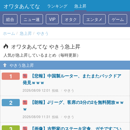
オワタあんてな
ランキング
急上昇
総合
ニュー速
VIP
オタク
エンタメ
ゲーム
ホーム
急上昇
やきう
オワタあんてな やきう急上昇
人気が急上昇しているまとめ（毎時更新）
やきう急上昇
1
【悲報】中国製ルーター、またまたバックドア
発見ｗｗｗ
2026/08/09 12:01
やきう
2
【朗報】Jリーグ、客席の3分の2を無料開放ｗｗ
ｗ
2026/08/09 11:31
やきう
3
【画像】吉野家のステーキ定食、ガチですごい