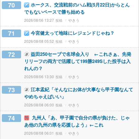
70
ホークス、交流戦前のハム戦(5月22日)からとん
でもないペースで勝ち始める
2026/08/06 13:27
やきう
71
今宮健太って地味にレジェンドじゃね？
2026/08/08 05:52
やきう
72
益田250セーブで名球会入り ←これさぁ、先発
リリーフの両方で活躍して199勝249Sした投手は入
れんの？
2026/08/06 13:30
やきう
73
江本孟紀「そんなにお体が大事なら甲子園なんて
やめちゃえばいい」
2026/08/08 06:00
やきう
74
九州人「あ、甲子園で自分の県が負けた、じゃ
あ他の九州の県を応援しよう」←これ
2026/08/08 06:01
やきう