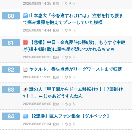
2026/08/08 14:35
やきう
80
山本恵大「今を逃すわけには」 注射を打ち腰ま
で痛み爆弾を抱えてプレーしていた模様
2026/08/08 14:44
やきう
81
【悲報】中日・金丸夢斗(5勝8敗)、もうすぐ中継
ぎ(橋本4勝1敗)に勝ち星が追いつかれるｗｗｗ
2026/08/08 06:31
やきう
82
ヤクルト、得失点差がリーグワーストまで転落
2026/08/07 19:05
やきう
83
謎の人「甲子園からドーム移転ｲﾔｯ！！7回制ｲﾔ
ｯ！！」←じゃあどうすんねん
2026/08/06 06:00
やきう
84
【2連勝】巨人ファン集合【ダルベック】
2026/08/06 22:34
やきう