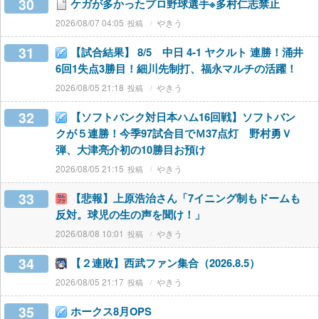
30
ケガが多かったプロ野球選手※多村仁志禁止
2026/08/07 04:05
やきう
31
【試合結果】 8/5 中日 4-1 ヤクルト 連勝！涌井
6回1失点3勝目！細川先制打、福永マルチの活躍！
2026/08/05 21:18
やきう
32
【ソフトバンク対日本ハム16回戦】ソフトバン
クが５連勝！今季97試合目でＭ37点灯 野村勇Ｖ
弾、大津亮介初の10勝目お預け
2026/08/05 21:15
やきう
33
【悲報】上原浩治さん「7イニング制もドームも
反対。球児の生の声を聞け！」
2026/08/08 10:01
やきう
34
【２連敗】西武ファン集合（2026.8.5）
2026/08/05 21:17
やきう
35
ホークス8月OPS