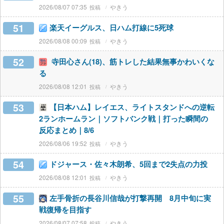
2026/08/07 07:35
やきう
51
楽天イーグルス、日ハム打線に5死球
2026/08/08 00:09
やきう
52
寺田心さん(18)、筋トレした結果無事かわいくな
る
2026/08/08 12:01
やきう
53
【日本ハム】レイエス、ライトスタンドへの逆転
2ランホームラン｜ソフトバンク戦｜打った瞬間の
反応まとめ｜8/6
2026/08/06 19:52
やきう
54
ドジャース・佐々木朗希、5回まで2失点の力投
2026/08/08 12:01
やきう
55
左手骨折の長谷川信哉が打撃再開 8月中旬に実
戦復帰を目指す
2026/08/07 07:58
やきう