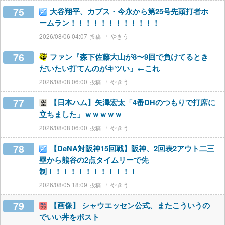
75
大谷翔平、カブス・今永から第25号先頭打者ホ
ームラン！！！！！！！！！！！！
2026/08/06 04:07
やきう
76
ファン『森下佐藤大山が8〜9回で負けてるとき
だいたい打てんのがキツい』←これ
2026/08/08 06:00
やきう
77
【日本ハム】矢澤宏太「4番DHのつもりで打席に
立ちました」ｗｗｗｗｗ
2026/08/08 06:00
やきう
78
【DeNA対阪神15回戦】阪神、2回表2アウト二三
塁から熊谷の2点タイムリーで先
制！！！！！！！！！！！！
2026/08/05 18:09
やきう
79
【画像】 シャウエッセン公式、またこういうの
でいい丼をポスト