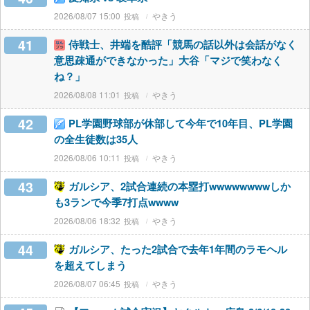
2026/08/07 15:00
やきう
41
侍戦士、井端を酷評「競馬の話以外は会話がなく
意思疎通ができなかった」大谷「マジで笑わなく
ね？」
2026/08/08 11:01
やきう
42
PL学園野球部が休部して今年で10年目、PL学園
の全生徒数は35人
2026/08/06 10:11
やきう
43
ガルシア、2試合連続の本塁打wwwwwwwwしか
も3ランで今季7打点wwww
2026/08/06 18:32
やきう
44
ガルシア、たった2試合で去年1年間のラモヘル
を超えてしまう
2026/08/07 06:45
やきう