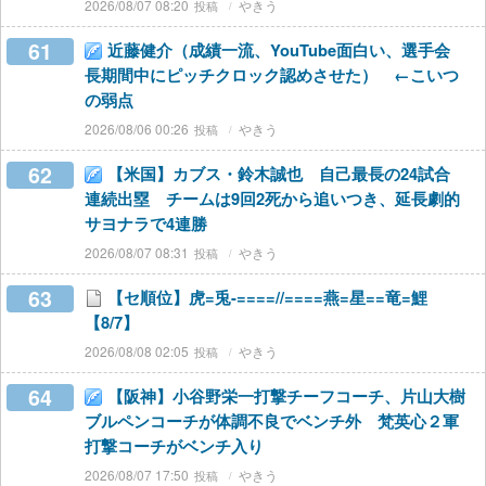
2026/08/07 08:20
やきう
61
近藤健介（成績一流、YouTube面白い、選手会
長期間中にピッチクロック認めさせた） ←こいつ
の弱点
2026/08/06 00:26
やきう
62
【米国】カブス・鈴木誠也 自己最長の24試合
連続出塁 チームは9回2死から追いつき、延長劇的
サヨナラで4連勝
2026/08/07 08:31
やきう
63
【セ順位】虎=兎-====//====燕=星==竜=鯉
【8/7】
2026/08/08 02:05
やきう
64
【阪神】小谷野栄一打撃チーフコーチ、片山大樹
ブルペンコーチが体調不良でベンチ外 梵英心２軍
打撃コーチがベンチ入り
2026/08/07 17:50
やきう