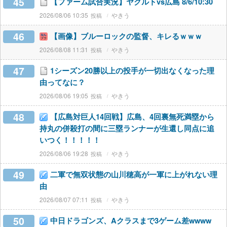
45
【ファーム試合実況】ヤクルトvs広島 8/6/10:30
2026/08/06 10:35
やきう
46
【画像】ブルーロックの監督、キレるｗｗｗ
2026/08/08 11:31
やきう
47
1シーズン20勝以上の投手が一切出なくなった理
由ってなに？
2026/08/06 19:05
やきう
48
【広島対巨人14回戦】広島、4回裏無死満塁から
持丸の併殺打の間に三塁ランナーが生還し同点に追
いつく！！！！！
2026/08/06 19:28
やきう
49
二軍で無双状態の山川穂高が一軍に上がれない理
由
2026/08/07 07:11
やきう
50
中日ドラゴンズ、Aクラスまで3ゲーム差wwww