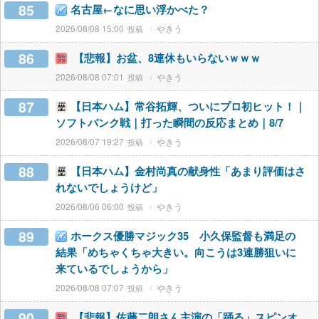
85
名古屋←なに思い浮かべた？
2026/08/08 15:00
やきう
86
【悲報】お盆、8連休もいらないｗｗｗ
2026/08/08 07:01
やきう
87
【日本ハム】常谷拓輝、ついにプロ初ヒット！｜
ソフトバンク戦｜打った瞬間の反応まとめ｜8/7
2026/08/07 19:27
やきう
88
【日本ハム】金村尚真の献身性「あまり評価はさ
れないでしょうけど」
2026/08/06 06:00
やきう
89
ホークス優勝マジック35 小久保監督も満足の
結果「めちゃくちゃ大きい。向こうは3連勝狙いに
来ているでしょうから」
2026/08/08 07:07
やきう
90
【悲報】佐藤二朗さん主演の「踊る」スピンオ