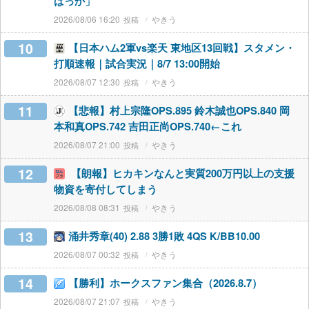
ばっか」
2026/08/06 16:20
やきう
10
【日本ハム2軍vs楽天 東地区13回戦】スタメン・
打順速報｜試合実況｜8/7 13:00開始
2026/08/07 12:30
やきう
11
【悲報】村上宗隆OPS.895 鈴木誠也OPS.840 岡
本和真OPS.742 吉田正尚OPS.740←これ
2026/08/07 21:00
やきう
12
【朗報】ヒカキンなんと実質200万円以上の支援
物資を寄付してしまう
2026/08/08 08:31
やきう
13
涌井秀章(40) 2.88 3勝1敗 4QS K/BB10.00
2026/08/07 00:32
やきう
14
【勝利】ホークスファン集合（2026.8.7）
2026/08/07 21:07
やきう