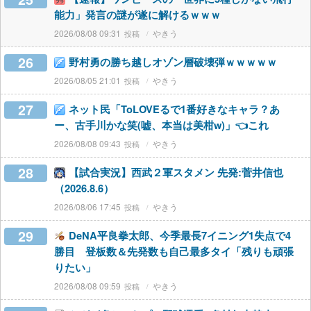
能力」発言の謎が遂に解けるｗｗｗ
2026/08/08 09:31
やきう
26
野村勇の勝ち越しオゾン層破壊弾ｗｗｗｗｗ
2026/08/05 21:01
やきう
27
ネット民「ToLOVEるで1番好きなキャラ？あ
ー、古手川かな笑(嘘、本当は美柑w)」👈これ
2026/08/08 09:43
やきう
28
【試合実況】西武２軍スタメン 先発:菅井信也
（2026.8.6）
2026/08/06 17:45
やきう
29
DeNA平良拳太郎、今季最長7イニング1失点で4
勝目 登板数＆先発数も自己最多タイ「残りも頑張
りたい」
2026/08/08 09:59
やきう