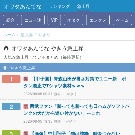
オワタあんてな
ランキング
急上昇
総合
ニュー速
VIP
オタク
エンタメ
ゲーム
ホーム
急上昇
やきう
オワタあんてな やきう急上昇
人気が急上昇しているまとめ（毎時更新）
やきう急上昇
1
【甲子園】青森山田が暑さ対策でユニ一新 ボ
タン廃止でTシャツ素材ｗｗｗ
2026/08/08 00:31
やきう
2
西武ファン「勝っても勝っても日ハムがソフトバ
ンクの犬だから追い付かない」←これ
2026/08/05 18:35
やきう
3
【画像】中川翔子「猫は純粋、嘘をつかない」