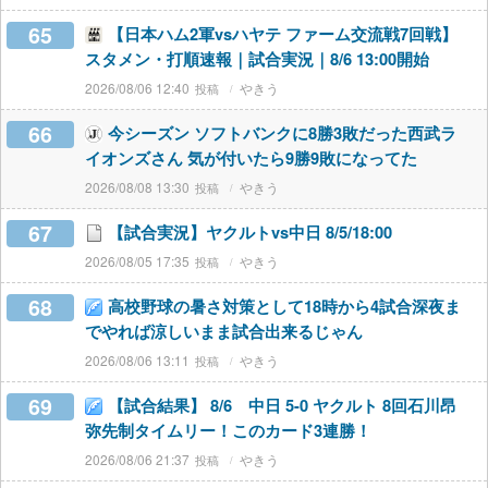
65
【日本ハム2軍vsハヤテ ファーム交流戦7回戦】
スタメン・打順速報｜試合実況｜8/6 13:00開始
2026/08/06 12:40
やきう
66
今シーズン ソフトバンクに8勝3敗だった西武ラ
イオンズさん 気が付いたら9勝9敗になってた
2026/08/08 13:30
やきう
67
【試合実況】ヤクルトvs中日 8/5/18:00
2026/08/05 17:35
やきう
68
高校野球の暑さ対策として18時から4試合深夜ま
でやれば涼しいまま試合出来るじゃん
2026/08/06 13:11
やきう
69
【試合結果】 8/6 中日 5-0 ヤクルト 8回石川昂
弥先制タイムリー！このカード3連勝！
2026/08/06 21:37
やきう