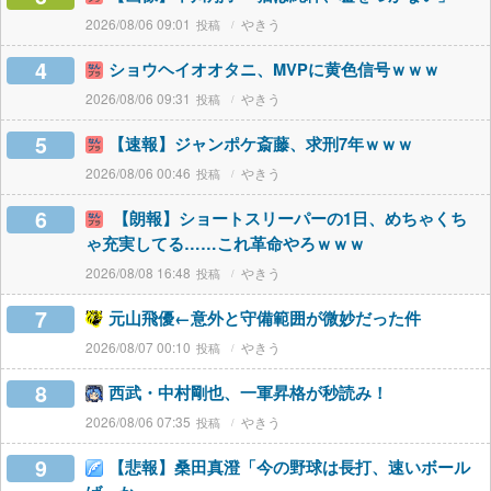
2026/08/06 09:01
やきう
4
ショウヘイオオタニ、MVPに黄色信号ｗｗｗ
2026/08/06 09:31
やきう
5
【速報】ジャンポケ斎藤、求刑7年ｗｗｗ
2026/08/06 00:46
やきう
6
【朗報】ショートスリーパーの1日、めちゃくち
ゃ充実してる……これ革命やろｗｗｗ
2026/08/08 16:48
やきう
7
元山飛優←意外と守備範囲が微妙だった件
2026/08/07 00:10
やきう
8
西武・中村剛也、一軍昇格が秒読み！
2026/08/06 07:35
やきう
9
【悲報】桑田真澄「今の野球は長打、速いボール