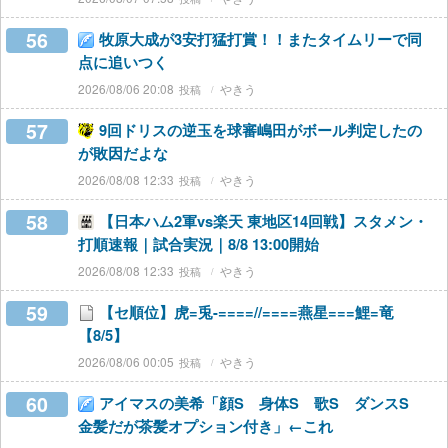
56
牧原大成が3安打猛打賞！！またタイムリーで同
点に追いつく
2026/08/06 20:08
やきう
57
9回ドリスの逆玉を球審嶋田がボール判定したの
が敗因だよな
2026/08/08 12:33
やきう
58
【日本ハム2軍vs楽天 東地区14回戦】スタメン・
打順速報｜試合実況｜8/8 13:00開始
2026/08/08 12:33
やきう
59
【セ順位】虎=兎-====//====燕星===鯉=竜
【8/5】
2026/08/06 00:05
やきう
60
アイマスの美希「顔S 身体S 歌S ダンスS
金髪だが茶髪オプション付き」←これ