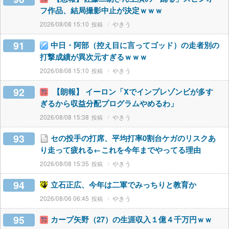
フ作品、結局撮影中止が決定ｗｗｗ
2026/08/08 15:10
やきう
91
中日・阿部（控え目に言ってゴッド）の走者別の
打撃成績が異次元すぎるｗｗｗ
2026/08/08 15:10
やきう
92
【朗報】 イーロン「Xでインプレゾンビが多す
ぎるから収益分配プログラムやめるわ」
2026/08/08 15:38
やきう
93
セの投手の打席、平均打率0割台ケガのリスクあ
り走って疲れる←これを今年までやってる理由
2026/08/08 15:35
やきう
94
立石正広、今年は二軍でみっちりと教育か
2026/08/06 06:45
やきう
95
カープ矢野（27）の生涯収入１億４千万円ｗｗ