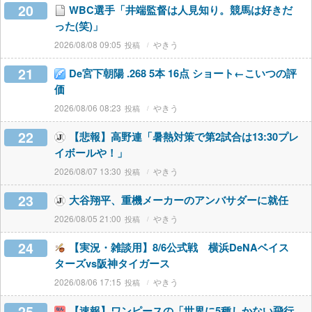
20
WBC選手「井端監督は人見知り。競馬は好きだ
った(笑)」
2026/08/08 09:05
やきう
21
De宮下朝陽 .268 5本 16点 ショート←こいつの評
価
2026/08/06 08:23
やきう
22
【悲報】高野連「暑熱対策で第2試合は13:30プレ
イボールや！」
2026/08/07 13:30
やきう
23
大谷翔平、重機メーカーのアンバサダーに就任
2026/08/05 21:00
やきう
24
【実況・雑談用】8/6公式戦 横浜DeNAベイス
ターズvs阪神タイガース
2026/08/06 17:15
やきう
25
【速報】ワンピースの「世界に5種しかない飛行