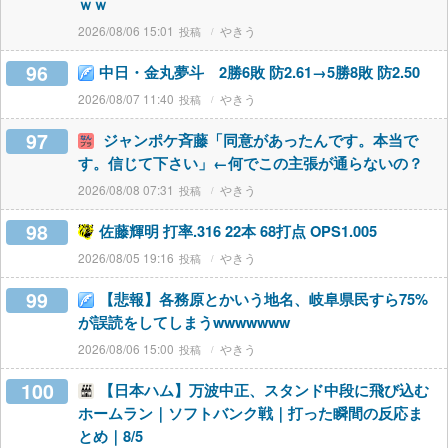
ｗｗ
2026/08/06 15:01
やきう
96
中日・金丸夢斗 2勝6敗 防2.61→5勝8敗 防2.50
2026/08/07 11:40
やきう
97
ジャンポケ斉藤「同意があったんです。本当で
す。信じて下さい」←何でこの主張が通らないの？
2026/08/08 07:31
やきう
98
佐藤輝明 打率.316 22本 68打点 OPS1.005
2026/08/05 19:16
やきう
99
【悲報】各務原とかいう地名、岐阜県民すら75%
が誤読をしてしまうwwwwwww
2026/08/06 15:00
やきう
100
【日本ハム】万波中正、スタンド中段に飛び込む
ホームラン｜ソフトバンク戦｜打った瞬間の反応ま
とめ｜8/5