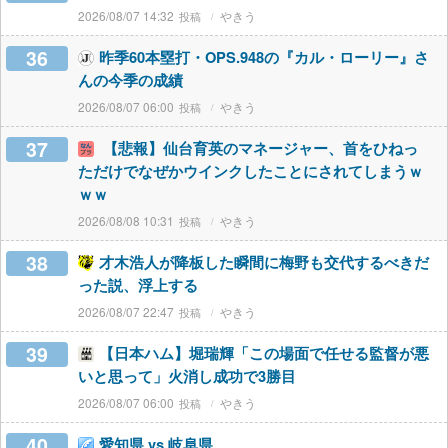
2026/08/07 14:32
やきう
36
昨季60本塁打・OPS.948の『カル・ローリー』さ
んの今季の成績
2026/08/07 06:00
やきう
37
【悲報】仙台育英のマネージャー、首をひねっ
ただけでなぜかウインクしたことにされてしまうｗ
ｗｗ
2026/08/08 10:31
やきう
38
才木浩人が降板した瞬間に梅野も交代するべきだ
った説、浮上する
2026/08/07 22:47
やきう
39
【日本ハム】堀瑞輝「この場面で任せる監督が悪
いと思って」火消し成功で3勝目
2026/08/07 06:00
やきう
40
愛知県 vs 岐阜県