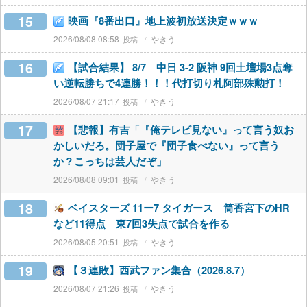
15
映画『8番出口』地上波初放送決定ｗｗｗ
2026/08/08 08:58
やきう
16
【試合結果】 8/7 中日 3-2 阪神 9回土壇場3点奪
い逆転勝ちで4連勝！！！代打切り札阿部殊勲打！
2026/08/07 21:17
やきう
17
【悲報】有吉「『俺テレビ見ない』って言う奴お
かしいだろ。団子屋で『団子食べない』って言う
か？こっちは芸人だぞ」
2026/08/08 09:01
やきう
18
ベイスターズ 11ー7 タイガース 筒香宮下のHR
など11得点 東7回3失点で試合を作る
2026/08/05 20:51
やきう
19
【３連敗】西武ファン集合（2026.8.7）
2026/08/07 21:26
やきう