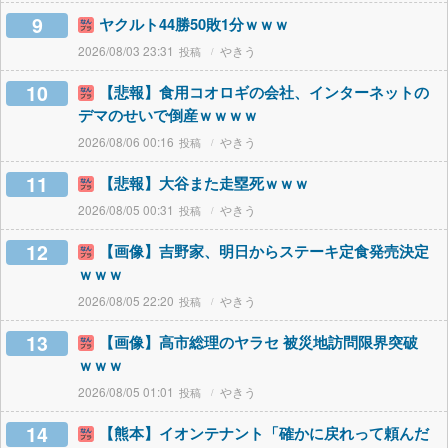
9
ヤクルト44勝50敗1分ｗｗｗ
2026/08/03 23:31
やきう
10
【悲報】食用コオロギの会社、インターネットの
デマのせいで倒産ｗｗｗｗ
2026/08/06 00:16
やきう
11
【悲報】大谷また走塁死ｗｗｗ
2026/08/05 00:31
やきう
12
【画像】吉野家、明日からステーキ定食発売決定
ｗｗｗ
2026/08/05 22:20
やきう
13
【画像】高市総理のヤラセ 被災地訪問限界突破
ｗｗｗ
2026/08/05 01:01
やきう
14
【熊本】イオンテナント「確かに戻れって頼んだ