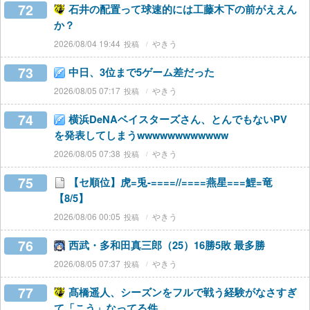
72
石井の配置って球速的には工藤木下の前がええん
か？
2026/08/04 19:44
やきう
73
中日、3位まで5ゲーム差だった
2026/08/05 07:17
やきう
74
横浜DeNAベイスターズさん、とんでもないPV
を発表してしまうwwwwwwwwwwww
2026/08/05 07:38
やきう
75
【セ順位】虎=兎-====//====燕星===鯉=竜
【8/5】
2026/08/06 00:05
やきう
76
西武・多和田真三郎（25）16勝5敗 最多勝
2026/08/05 07:37
やきう
77
髙橋遥人、シーズンをフルで戦う経験がなさすぎ
て「こう」なってる件