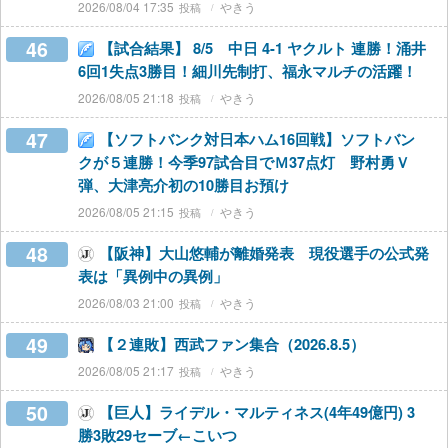
2026/08/04 17:35
やきう
46
【試合結果】 8/5 中日 4-1 ヤクルト 連勝！涌井
6回1失点3勝目！細川先制打、福永マルチの活躍！
2026/08/05 21:18
やきう
47
【ソフトバンク対日本ハム16回戦】ソフトバン
クが５連勝！今季97試合目でＭ37点灯 野村勇Ｖ
弾、大津亮介初の10勝目お預け
2026/08/05 21:15
やきう
48
【阪神】大山悠輔が離婚発表 現役選手の公式発
表は「異例中の異例」
2026/08/03 21:00
やきう
49
【２連敗】西武ファン集合（2026.8.5）
2026/08/05 21:17
やきう
50
【巨人】ライデル・マルティネス(4年49億円) 3
勝3敗29セーブ←こいつ