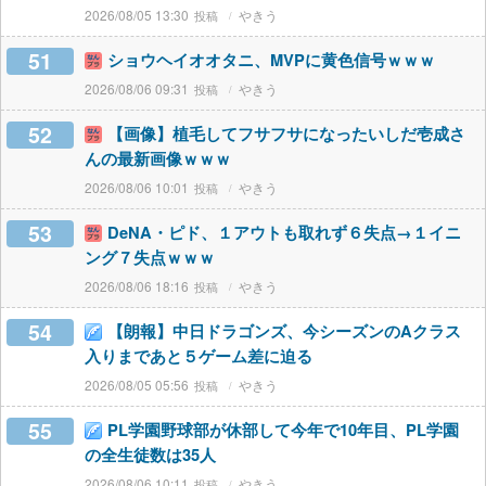
2026/08/05 13:30
やきう
51
ショウヘイオオタニ、MVPに黄色信号ｗｗｗ
2026/08/06 09:31
やきう
52
【画像】植毛してフサフサになったいしだ壱成さ
んの最新画像ｗｗｗ
2026/08/06 10:01
やきう
53
DeNA・ピド、１アウトも取れず６失点→１イニ
ング７失点ｗｗｗ
2026/08/06 18:16
やきう
54
【朗報】中日ドラゴンズ、今シーズンのAクラス
入りまであと５ゲーム差に迫る
2026/08/05 05:56
やきう
55
PL学園野球部が休部して今年で10年目、PL学園
の全生徒数は35人
2026/08/06 10:11
やきう