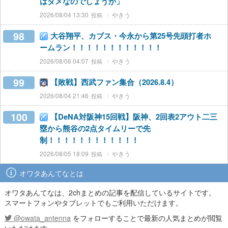
はダメなのでしょうか」
2026/08/04 13:30
やきう
98
大谷翔平、カブス・今永から第25号先頭打者ホ
ームラン！！！！！！！！！！！！
2026/08/06 04:07
やきう
99
【敗戦】西武ファン集合（2026.8.4）
2026/08/04 21:46
やきう
100
【DeNA対阪神15回戦】阪神、2回表2アウト二三
塁から熊谷の2点タイムリーで先
制！！！！！！！！！！！！
2026/08/05 18:09
やきう
オワタあんてなとは
オワタあんてなは、2chまとめの記事を配信しているサイトです。
スマートフォンやタブレットでもご利用いただけます。
@owata_antenna
をフォローすることで最新の人気まとめが閲覧