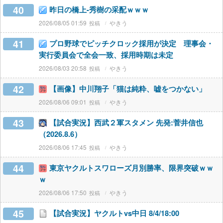
40
昨日の橋上-秀樹の采配ｗｗｗ
2026/08/05 01:59
やきう
41
プロ野球でピッチクロック採用が決定 理事会・
実行委員会で全会一致、採用時期は未定
2026/08/03 20:58
やきう
42
【画像】中川翔子「猫は純粋、嘘をつかない」
2026/08/06 09:01
やきう
43
【試合実況】西武２軍スタメン 先発:菅井信也
（2026.8.6）
2026/08/06 17:45
やきう
44
東京ヤクルトスワローズ月別勝率、限界突破ｗｗ
ｗ
2026/08/06 17:50
やきう
45
【試合実況】ヤクルトvs中日 8/4/18:00