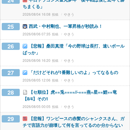
24
ちまくる」
2026/08/04 16:08
やきう
25
西武・中村剛也、一軍昇格が秒読み！
2026/08/06 07:35
やきう
26
【悲報】桑田真澄「今の野球は長打、速いボール
ばっか」
2026/08/06 16:20
やきう
27
「だけどそれが1番難しいのよ」ってなるもの
2026/08/05 12:06
やきう
28
【セ順位】虎==兎====//-===燕=星==鯉==竜
【8/4】その1
2026/08/05 00:05
やきう
29
【悲報】ワンピースの赤髪のシャンクスさん、ガ
チで言語力が崩壊して何を言ってるのか分からない