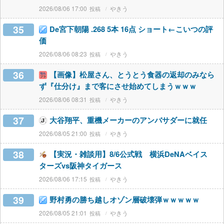
2026/08/06 17:00
やきう
35
De宮下朝陽 .268 5本 16点 ショート←こいつの評
価
2026/08/06 08:23
やきう
36
【画像】松屋さん、とうとう食器の返却のみなら
ず『仕分け』まで客にさせ始めてしまうｗｗｗ
2026/08/06 08:31
やきう
37
大谷翔平、重機メーカーのアンバサダーに就任
2026/08/05 21:00
やきう
38
【実況・雑談用】8/6公式戦 横浜DeNAベイス
ターズvs阪神タイガース
2026/08/06 17:15
やきう
39
野村勇の勝ち越しオゾン層破壊弾ｗｗｗｗｗ
2026/08/05 21:01
やきう