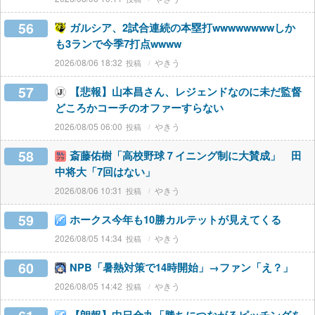
56
ガルシア、2試合連続の本塁打wwwwwwwwしか
も3ランで今季7打点wwww
2026/08/06 18:32
やきう
57
【悲報】山本昌さん、レジェンドなのに未だ監督
どころかコーチのオファーすらない
2026/08/05 06:00
やきう
58
斎藤佑樹「高校野球７イニング制に大賛成」 田
中将大「7回はない」
2026/08/06 10:31
やきう
59
ホークス今年も10勝カルテットが見えてくる
2026/08/05 14:34
やきう
60
NPB「暑熱対策で14時開始」→ファン「え？」
2026/08/05 14:42
やきう