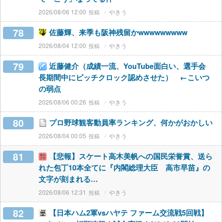
2026/08/06 12:00
やきう
78
佐藤輝、来季も阪神残留かwwwwwwwww
2026/08/04 12:00
やきう
79
近藤健介（成績一流、YouTube面白い、選手会
長期間中にピッチクロック認めさせた） ←こいつ
の弱点
2026/08/06 00:26
やきう
80
プロ野球観客動員率ランキング、何かがおかしい
2026/08/04 00:05
やきう
81
【悲報】スケート高木美帆への国民栄誉賞、送ら
れた包丁10本全てに『内閣総理大臣 高市早苗』の
文字が刻まれる…
2026/08/06 12:31
やきう
82
【日本ハム2軍vsハヤテ ファーム交流戦5回戦】