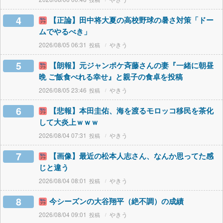
4
【正論】田中将大夏の高校野球の暑さ対策「ドー
ムでやるべき」
2026/08/05 06:31
やきう
5
【朗報】元ジャンポケ斉藤さんの妻『一緒に朝昼
晩 ご飯食べれる幸せ』と親子の食卓を投稿
2026/08/05 23:46
やきう
6
【悲報】本田圭佑、海を渡るモロッコ移民を茶化
して大炎上ｗｗｗ
2026/08/04 07:31
やきう
7
【画像】最近の松本人志さん、なんか思ってた感
じと違う
2026/08/04 08:01
やきう
8
今シーズンの大谷翔平（絶不調）の成績
2026/08/04 09:01
やきう