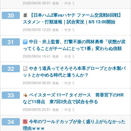
2026/08/06 08:01
やきう
30
【日本ハム2軍vsハヤテ ファーム交流戦6回戦】
スタメン・打順速報｜試合実況｜8/5 13:00開始
2026/08/05 12:22
やきう
31
中日・井上監督、打撃不振の岡林勇希「状態が戻
ってくることがチームにとって1番」変わらぬ信頼
2026/08/04 16:41
やきう
32
やきう道具ってそろそろ本革グローブとか木製バ
ットとかやめる時代と違うんか？
2026/08/04 08:05
やきう
33
ベイスターズ 11ー7 タイガース 筒香宮下のHR
など11得点 東7回3失点で試合を作る
2026/08/05 20:51
やきう
34
今年のワールドカップが全く盛り上がらなかった
理由ｗｗｗ