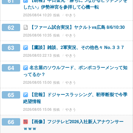
61
【朗報】中日金丸「勝ちにつながるピッチングを
したい」伊勢神宮を参拝して心機一転
2026/08/04 10:20
やきう
62
【ファーム試合実況】ヤクルトvs広島 8/6/10:30
2026/08/06 10:35
やきう
63
【鷹談】雑談、2軍実況、その他色々 No.３３７
2026/08/03 22:13
やきう
64
名古屋のソウルフード、ポンポコラーメンって知
ってるか？
2026/08/05 15:00
やきう
65
【悲報】ドジャースラッシング、靭帯断裂で今季
絶望情報
2026/08/05 15:06
やきう
66
【画像】フジテレビ2026入社新人アナウンサー
ｗｗｗ