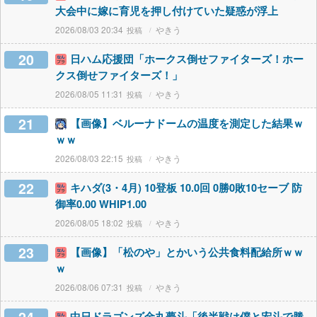
大会中に嫁に育児を押し付けていた疑惑が浮上
2026/08/03 20:34
やきう
20
日ハム応援団「ホークス倒せファイターズ！ホー
クス倒せファイターズ！」
2026/08/05 11:31
やきう
21
【画像】ベルーナドームの温度を測定した結果ｗ
ｗｗ
2026/08/03 22:15
やきう
22
キハダ(3・4月) 10登板 10.0回 0勝0敗10セーブ 防
御率0.00 WHIP1.00
2026/08/05 18:02
やきう
23
【画像】「松のや」とかいう公共食料配給所ｗｗ
ｗ
2026/08/06 07:31
やきう
中日ドラゴンズ金丸夢斗「後半戦は僕と宏斗で勝