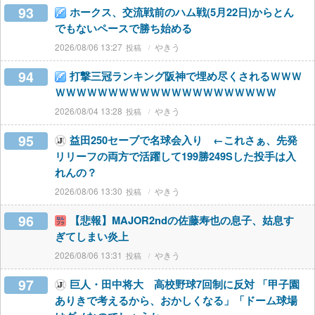
93
ホークス、交流戦前のハム戦(5月22日)からとん
でもないペースで勝ち始める
2026/08/06 13:27
やきう
94
打撃三冠ランキング阪神で埋め尽くされるＷＷＷ
ＷＷＷＷＷＷＷＷＷＷＷＷＷＷＷＷＷＷＷＷＷ
2026/08/04 13:28
やきう
95
益田250セーブで名球会入り ←これさぁ、先発
リリーフの両方で活躍して199勝249Sした投手は入
れんの？
2026/08/06 13:30
やきう
96
【悲報】MAJOR2ndの佐藤寿也の息子、姑息す
ぎてしまい炎上
2026/08/06 13:31
やきう
97
巨人・田中将大 高校野球7回制に反対 「甲子園
ありきで考えるから、おかしくなる」「ドーム球場