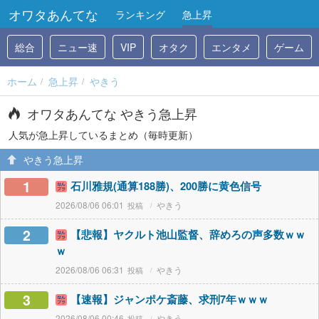
オワタあんてな
ランキング
急上昇
総合
ニュー速
VIP
オタク
エンタメ
ゲーム
ホーム
急上昇
やきう
オワタあんてな やきう急上昇
人気が急上昇しているまとめ（毎時更新）
やきう急上昇
1
石川雅規(通算188勝)、200勝に黄色信号
2026/08/06 06:01
やきう
2
【悲報】ヤクルト池山監督、辞めろの声多数ｗｗ
ｗ
2026/08/06 06:31
やきう
3
【速報】ジャンポケ斎藤、求刑7年ｗｗｗ
2026/08/06 00:46
やきう