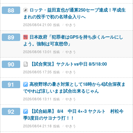
88
ロッテ・益田直也が通算250セーブ達成！平成生
まれの投手で初の名球会入りへ
2026/08/04 21:00
やきう
89
日本政府「犯罪者はGPSを持ち歩くルールにし
よう。強制は可哀想🥺」
2026/08/06 13:01
やきう
90
【試合実況】ヤクルトvs中日 8/5/18:00
2026/08/05 17:35
やきう
91
高校野球の暑さ対策として18時から4試合深夜ま
でやれば涼しいまま試合出来るじゃん
2026/08/06 13:11
やきう
92
【試合結果】 8/4 中日 4×-3 ヤクルト 村松今
季3度目のサヨナラ打！！
2026/08/04 21:18
やきう