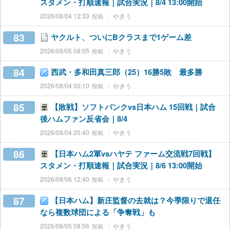
スタメン・打順速報｜試合実況｜8/4 13:00開始
2026/08/04 12:33
やきう
83
ヤクルト、ついにBクラスまで1ゲーム差
2026/08/05 08:05
やきう
84
西武・多和田真三郎（25）16勝5敗 最多勝
2026/08/04 00:10
やきう
85
【敗戦】ソフトバンクvs日本ハム 15回戦｜試合
後ハムファン反省会｜8/4
2026/08/04 20:40
やきう
86
【日本ハム2軍vsハヤテ ファーム交流戦7回戦】
スタメン・打順速報｜試合実況｜8/6 13:00開始
2026/08/06 12:40
やきう
87
【日本ハム】新庄監督の去就は？今季限りで退任
なら複数球団による「争奪戦」も
2026/08/05 08:56
やきう