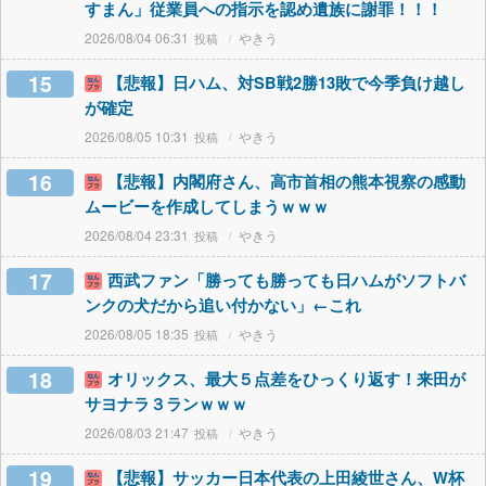
すまん」従業員への指示を認め遺族に謝罪！！！
2026/08/04 06:31
やきう
15
【悲報】日ハム、対SB戦2勝13敗で今季負け越し
が確定
2026/08/05 10:31
やきう
16
【悲報】内閣府さん、高市首相の熊本視察の感動
ムービーを作成してしまうｗｗｗ
2026/08/04 23:31
やきう
17
西武ファン「勝っても勝っても日ハムがソフトバ
ンクの犬だから追い付かない」←これ
2026/08/05 18:35
やきう
18
オリックス、最大５点差をひっくり返す！来田が
サヨナラ３ランｗｗｗ
2026/08/03 21:47
やきう
19
【悲報】サッカー日本代表の上田綾世さん、W杯