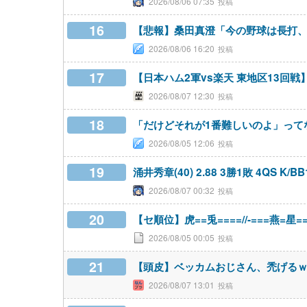
2026/08/06 07:35
16
【悲報】桑田真澄「今の野球は長打
2026/08/06 16:20
17
【日本ハム2軍vs楽天 東地区13回戦】
2026/08/07 12:30
18
「だけどそれが1番難しいのよ」って
2026/08/05 12:06
19
涌井秀章(40) 2.88 3勝1敗 4QS K/BB
2026/08/07 00:32
20
【セ順位】虎==兎====//-===燕=星=
2026/08/05 00:05
21
【頭皮】ベッカムおじさん、禿げる
2026/08/07 13:01