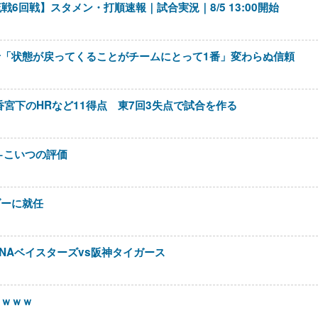
戦6回戦】スタメン・打順速報｜試合実況｜8/5 13:00開始
「状態が戻ってくることがチームにとって1番」変わらぬ信頼
香宮下のHRなど11得点 東7回3失点で試合を作る
ート←こいつの評価
ダーに就任
eNAベイスターズvs阪神タイガース
ｗｗｗｗ