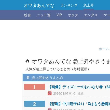
オワタあんてな
ランキング
急上昇
総合
ニュー速
VIP
オタク
エンタメ
ゲ
ホーム
オワタあんてな 急上昇やきう
人気が急上昇しているまとめ（毎時更新）
急上昇やきうまとめ
1
【画像】ディズニーのおいなり巻（6
2026/08/07 01:01
2
【悲報】中川翔子(41)「Xはもう愚