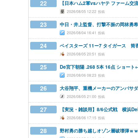
22
【日本ハム2軍vsハヤテ ファーム交流
2026/08/05 12:22
23
中日・井上監督、打撃不振の岡林勇希
2026/08/04 16:41
24
ベイスターズ 11ー7 タイガース 筒
2026/08/05 20:51
25
De宮下朝陽 .268 5本 16点 ショ
2026/08/06 08:23
26
大谷翔平、重機メーカーのアンバサ
2026/08/05 21:00
27
【実況・雑談用】8/6公式戦 横浜D
2026/08/06 17:15
28
野村勇の勝ち越しオゾン層破壊弾ｗ