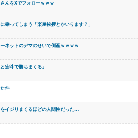
さんをXでフォローｗｗｗ
狗に乗ってしまう「楽屋挨拶とかいります？」
ターネットのデマのせいで倒産ｗｗｗｗ
僕と宏斗で勝ちまくる」
った件
ーをイジりまくるほどの人間性だった…
！