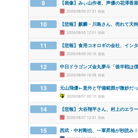
9
【画像】みぃ山作者、声優の花澤香菜
2026/08/05 07:31
10
【悲報】麒麟・川島さん、売れて天
2026/08/05 12:01
11
【悲報】食用コオロギの会社、イン
2026/08/06 00:16
12
中日ドラゴンズ金丸夢斗「後半戦は
2026/08/04 16:08
13
元山飛優←意外と守備範囲が微妙だ
2026/08/07 00:10
14
【悲報】大谷翔平さん、村上のエラ
2026/08/07 12:31
15
西武・中村剛也、一軍昇格が秒読み