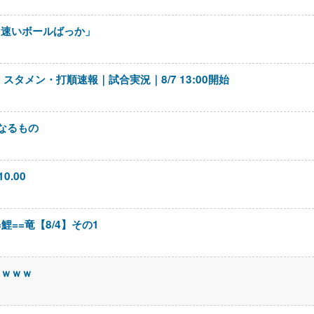
、速いボールばっか」
スタメン・打順速報｜試合実況｜8/7 13:00開始
なるもの
10.00
=鯉==竜【8/4】その1
ｗｗｗｗ