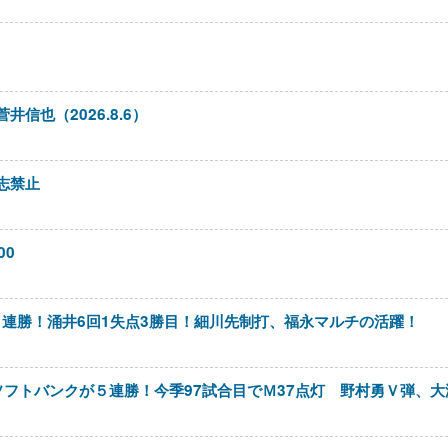
信也（2026.8.6）
志禁止
00
クルト 連勝！涌井6回1失点3勝目！細川先制打、福永マルチの活躍！
ソフトバンクが５連勝！今季97試合目でＭ37点灯 野村勇Ｖ弾、大