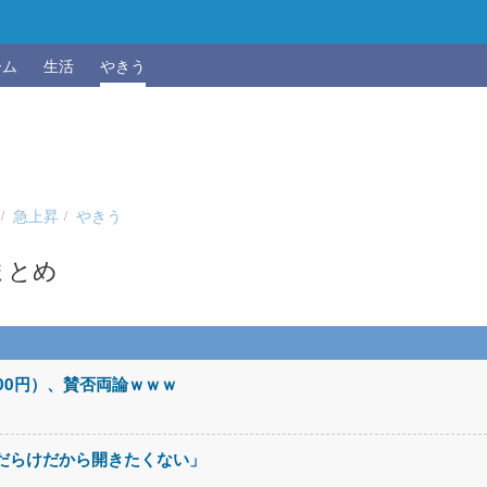
ーム
生活
やきう
急上昇
やきう
まとめ
00円）、賛否両論ｗｗｗ
痴だらけだから開きたくない」