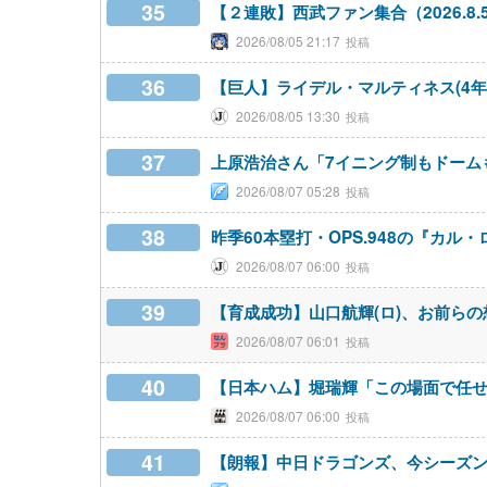
35
【２連敗】西武ファン集合（2026.8.
2026/08/05 21:17
36
【巨人】ライデル・マルティネス(4年4
2026/08/05 13:30
37
上原浩治さん「7イニング制もドーム
2026/08/07 05:28
38
昨季60本塁打・OPS.948の『カル
2026/08/07 06:00
39
【育成成功】山口航輝(ロ)、お前ら
2026/08/07 06:01
40
【日本ハム】堀瑞輝「この場面で任せ
2026/08/07 06:00
41
【朗報】中日ドラゴンズ、今シーズン