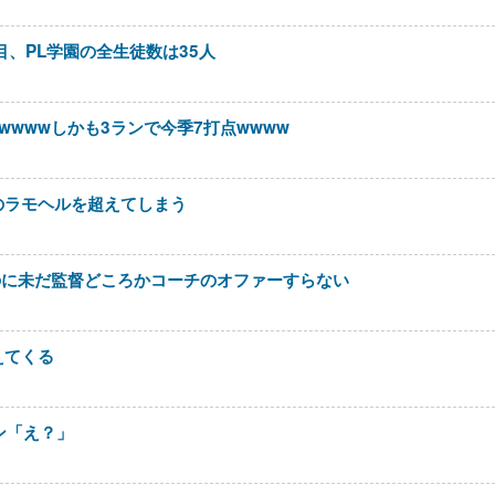
目、PL学園の全生徒数は35人
wwwwしかも3ランで今季7打点wwww
のラモヘルを超えてしまう
のに未だ監督どころかコーチのオファーすらない
えてくる
ン「え？」