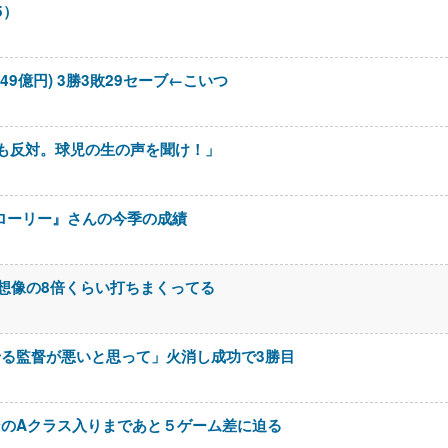
5）
9億円) 3勝3敗29セーブ←こいつ
も反対。球児の生の声を聞け！」
・ローリー』さんの今季の成績
の想像の8倍くらい打ちまくってる
る監督が悪いと思って」火消し成功で3勝目
のAクラス入りまであと５ゲーム差に迫る