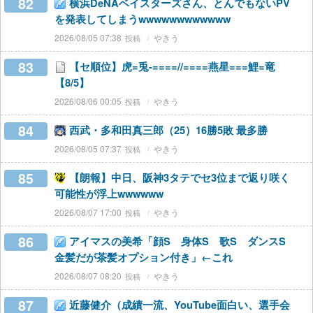
82
横浜DeNAベイスターズさん、とんでもないPV
を発表してしまうwwwwwwwwwwww
2026/08/05 07:38
やきう
83
【セ順位】虎=兎-====//====燕星===鯉=竜
【8/5】
2026/08/06 00:05
やきう
84
西武・多和田真三郎（25）16勝5敗 最多勝
2026/08/05 07:37
やきう
85
【朗報】中日、阪神3タテでセ3位まで返り咲く
可能性が浮上wwwwww
2026/08/07 17:00
やきう
86
アイマスの美希「顔S 身体S 歌S ダンスS
金髪だが茶髪オプション付き」←これ
2026/08/07 08:20
やきう
87
近藤健介（成績一流、YouTube面白い、選手会