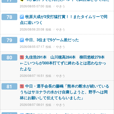
2026/08/05 07:00
やきう
78
牧原大成が3安打猛打賞！！またタイムリーで同
点に追いつく
2026/08/06 20:08
やきう
79
中日、3位まで5ゲーム差だった
2026/08/05 07:17
やきう
80
丸佳浩291本 山川穂高284本 柳田悠岐279本
←こいつらが300本打てずに終わるとは思わなかっ
たよな
2026/08/07 16:51
やきう
81
中日・選手会長の藤嶋「熊本の断水が続いている
うちはサヨナラの水かけ自粛しようと、野手へは岡
林にお願いして伝えてもらいました」
2026/08/07 08:01
やきう