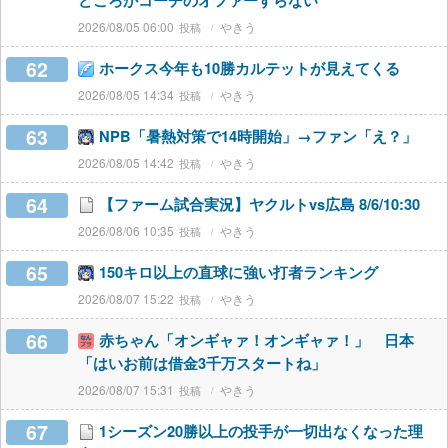
どころかコーチのオファーすらない
2026/08/05 06:00
やきう
62
ホークス今年も10勝カルテットが見えてくる
2026/08/05 14:34
やきう
63
NPB「暑熱対策で14時開始」→ファン「え？」
2026/08/05 14:42
やきう
64
【ファーム試合実況】ヤクルトvs広島 8/6/10:30
2026/08/06 10:35
やきう
65
150キロ以上の直球に強い打者ランキング
2026/08/07 15:22
やきう
66
赤ちゃん「オンギャァ！オンギャァ！」 日本
「はいお前は借金3千万スタートね」
2026/08/07 15:31
やきう
67
1シーズン20勝以上の投手が一切出なくなった理