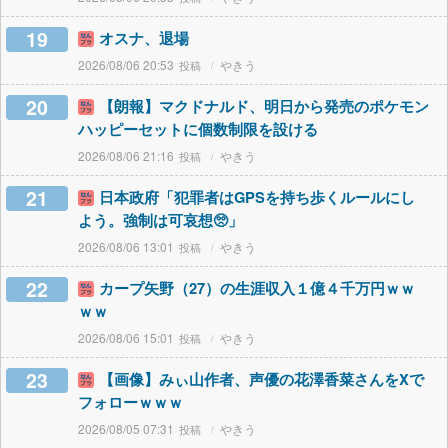
19
オスナ、退場
2026/08/06 20:53
やきう
20
【朗報】マクドナルド、明日から発売のポケモン
ハッピーセットに個数制限を設ける
2026/08/06 21:16
やきう
21
日本政府「犯罪者はGPSを持ち歩くルールにし
よう。強制は可哀想🥺」
2026/08/06 13:01
やきう
22
カープ矢野（27）の生涯収入１億４千万円ｗｗ
ｗｗ
2026/08/06 15:01
やきう
23
【画像】みぃ山作者、声優の花澤香菜さんをXで
フォローｗｗｗ
2026/08/05 07:31
やきう