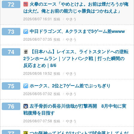
72
火拳のエース「やめとけよ。お前は煙だろうが俺
は火だ。俺とお前の能力じゃ勝負はつかねえよ」
2026/08/07 16:01
やきう
73
中日ドラゴンズ、Aクラスまで3ゲーム差wwww
2026/08/07 07:35
やきう
74
【日本ハム】レイエス、ライトスタンドへの逆転
2ランホームラン｜ソフトバンク戦｜打った瞬間の
反応まとめ｜8/6
2026/08/06 19:52
やきう
75
ホークス、2位と7ゲーム差でぶっちぎり
2026/08/05 07:02
やきう
76
左手骨折の長谷川信哉が打撃再開 8月中旬に実
戦復帰を目指す
2026/08/07 07:58
やきう
77
つか阪神ってどんだけバントで試合落としてんだ