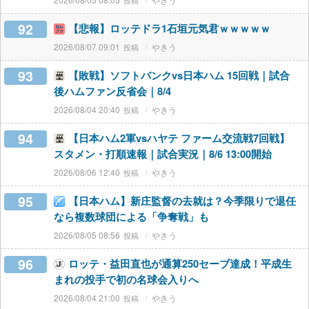
92
【悲報】ロッテドラ1石垣元気君ｗｗｗｗｗ
2026/08/07 09:01
やきう
93
【敗戦】ソフトバンクvs日本ハム 15回戦｜試合
後ハムファン反省会｜8/4
2026/08/04 20:40
やきう
94
【日本ハム2軍vsハヤテ ファーム交流戦7回戦】
スタメン・打順速報｜試合実況｜8/6 13:00開始
2026/08/06 12:40
やきう
95
【日本ハム】新庄監督の去就は？今季限りで退任
なら複数球団による「争奪戦」も
2026/08/05 08:56
やきう
96
ロッテ・益田直也が通算250セーブ達成！平成生
まれの投手で初の名球会入りへ
2026/08/04 21:00
やきう