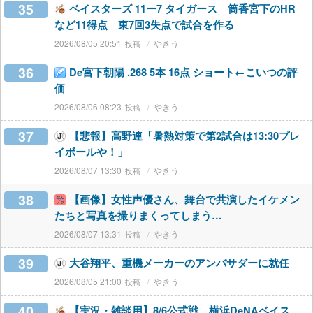
35
ベイスターズ 11ー7 タイガース 筒香宮下のHR
など11得点 東7回3失点で試合を作る
2026/08/05 20:51
やきう
36
De宮下朝陽 .268 5本 16点 ショート←こいつの評
価
2026/08/06 08:23
やきう
37
【悲報】高野連「暑熱対策で第2試合は13:30プレ
イボールや！」
2026/08/07 13:30
やきう
38
【画像】女性声優さん、舞台で共演したイケメン
たちと写真を撮りまくってしまう…
2026/08/07 13:31
やきう
39
大谷翔平、重機メーカーのアンバサダーに就任
2026/08/05 21:00
やきう
40
【実況・雑談用】8/6公式戦 横浜DeNAベイス