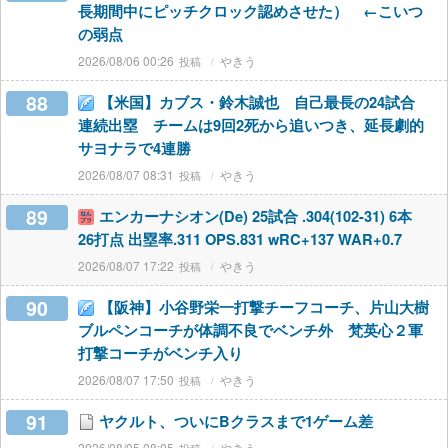
長期間中にピッチクロック認めさせた） ←こいつ
の弱点
2026/08/06 00:26
やきう
88
【米国】カブス・鈴木誠也 自己最長の24試合
連続出塁 チームは9回2死から追いつき、延長劇的
サヨナラで4連勝
2026/08/07 08:31
やきう
89
エンカーナシオン(De) 25試合 .304(102-31) 6本
26打点 出塁率.311 OPS.831 wRC+137 WAR+0.7
2026/08/07 17:22
やきう
90
【阪神】小谷野栄一打撃チーフコーチ、片山大樹
ブルペンコーチが体調不良でベンチ外 梵英心２軍
打撃コーチがベンチ入り
2026/08/07 17:50
やきう
91
ヤクルト、ついにBクラスまで1ゲーム差
2026/08/05 08:05
やきう