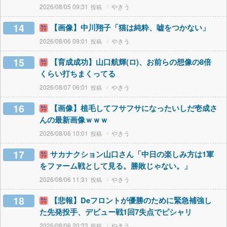
2026/08/05 09:31
やきう
14
【画像】中川翔子「猫は純粋、嘘をつかない」
2026/08/06 09:01
やきう
15
【育成成功】山口航輝(ロ)、お前らの想像の8倍
くらい打ちまくってる
2026/08/07 06:01
やきう
16
【画像】植毛してフサフサになったいしだ壱成さ
んの最新画像ｗｗｗ
2026/08/06 10:01
やきう
17
サカナクション山口さん「中日の楽しみ方は1軍
をファーム戦として見る。勝敗じゃない。」
2026/08/06 11:31
やきう
18
【悲報】Deフロントが優勝のために緊急補強し
た先発投手、デビュー戦1回7失点でピシャリ
2026/08/06 20:33
やきう