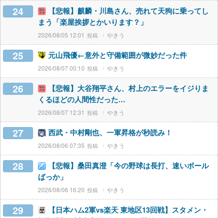
24
【悲報】麒麟・川島さん、売れて天狗に乗ってし
まう「楽屋挨拶とかいります？」
2026/08/05 12:01
やきう
25
元山飛優←意外と守備範囲が微妙だった件
2026/08/07 00:10
やきう
26
【悲報】大谷翔平さん、村上のエラーをイジりま
くるほどの人間性だった…
2026/08/07 12:31
やきう
27
西武・中村剛也、一軍昇格が秒読み！
2026/08/06 07:35
やきう
28
【悲報】桑田真澄「今の野球は長打、速いボール
ばっか」
2026/08/06 16:20
やきう
29
【日本ハム2軍vs楽天 東地区13回戦】スタメン・