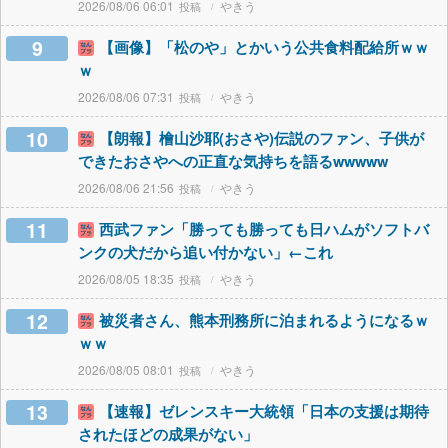
2026/08/06 06:01
やきう
9
【画像】「松のや」とかいう公共食料配給所ｗｗ
ｗ
2026/08/06 07:31
やきう
10
【朗報】檜山沙耶(おさや)伝説のファン、子供が
できたおさやへの正直な気持ちを語るwwwww
2026/08/06 21:56
やきう
11
西武ファン「勝っても勝っても日ハムがソフトバ
ンクの犬だから追い付かない」←これ
2026/08/05 18:35
やきう
12
被災者さん、熊本刑務所に泊まれるようになるｗ
ｗｗ
2026/08/05 08:01
やきう
13
【速報】ゼレンスキー大統領「日本の支援は期待
されたほどの成果がない」