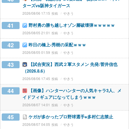
ターズvs阪神タイガース
2026/08/06 17:15
やきう
41
野村勇の勝ち越しオゾン層破壊弾ｗｗｗｗｗ
2026/08/05 21:01
やきう
42
昨日の橋上-秀樹の采配ｗｗｗ
2026/08/05 01:59
やきう
43
【試合実況】西武２軍スタメン 先発:菅井信也
（2026.8.6）
2026/08/06 17:45
やきう
44
【画像】ハンターハンターの人気キャラ3人、メ
イドフィギュアになってしまうｗｗｗ
2026/08/07 14:01
やきう
45
ケガが多かったプロ野球選手※多村仁志禁止
2026/08/07 04:05
やきう