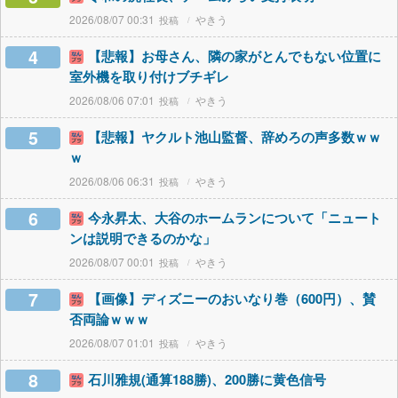
2026/08/07 00:31
やきう
4
【悲報】お母さん、隣の家がとんでもない位置に
室外機を取り付けブチギレ
2026/08/06 07:01
やきう
5
【悲報】ヤクルト池山監督、辞めろの声多数ｗｗ
ｗ
2026/08/06 06:31
やきう
6
今永昇太、大谷のホームランについて「ニュート
ンは説明できるのかな」
2026/08/07 00:01
やきう
7
【画像】ディズニーのおいなり巻（600円）、賛
否両論ｗｗｗ
2026/08/07 01:01
やきう
8
石川雅規(通算188勝)、200勝に黄色信号