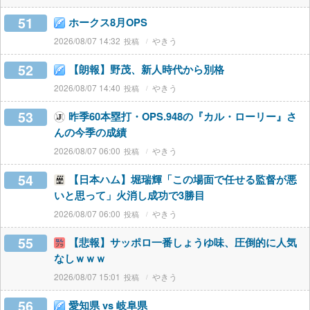
51
ホークス8月OPS
2026/08/07 14:32
やきう
52
【朗報】野茂、新人時代から別格
2026/08/07 14:40
やきう
53
昨季60本塁打・OPS.948の『カル・ローリー』さ
んの今季の成績
2026/08/07 06:00
やきう
54
【日本ハム】堀瑞輝「この場面で任せる監督が悪
いと思って」火消し成功で3勝目
2026/08/07 06:00
やきう
55
【悲報】サッポロ一番しょうゆ味、圧倒的に人気
なしｗｗｗ
2026/08/07 15:01
やきう
56
愛知県 vs 岐阜県