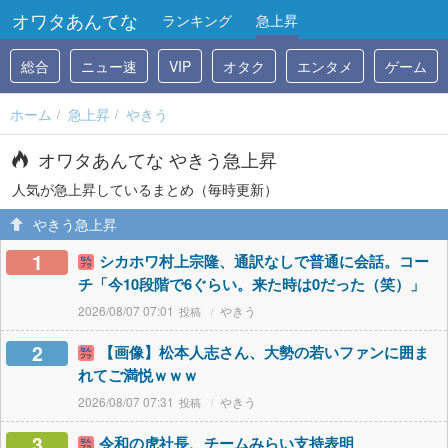
オワタあんてな
ランキング
急上昇
総合
ニュー速
VIP
オタク
エンタメ
ゲーム
ホーム
急上昇
やきう
オワタあんてな やきう急上昇
人気が急上昇しているまとめ（毎時更新）
やきう急上昇
1
シカホワ村上宗隆、通訳なしで普通に会話。コー
チ「今10段階で6ぐらい。来た時は0だった（笑）」
2026/08/07 07:01
やきう
2
【画像】松本人志さん、大勢の若いファンに囲ま
れてご満悦ｗｗｗ
2026/08/07 07:31
やきう
3
令和の虎社長、チームみらい支持表明