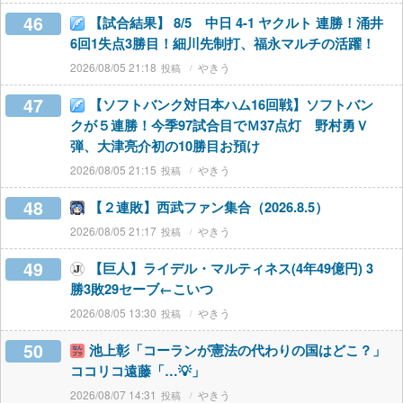
46
【試合結果】 8/5 中日 4-1 ヤクルト 連勝！涌井
6回1失点3勝目！細川先制打、福永マルチの活躍！
2026/08/05 21:18
やきう
47
【ソフトバンク対日本ハム16回戦】ソフトバン
クが５連勝！今季97試合目でＭ37点灯 野村勇Ｖ
弾、大津亮介初の10勝目お預け
2026/08/05 21:15
やきう
48
【２連敗】西武ファン集合（2026.8.5）
2026/08/05 21:17
やきう
49
【巨人】ライデル・マルティネス(4年49億円) 3
勝3敗29セーブ←こいつ
2026/08/05 13:30
やきう
50
池上彰「コーランが憲法の代わりの国はどこ？」
ココリコ遠藤「…💡」
2026/08/07 14:31
やきう