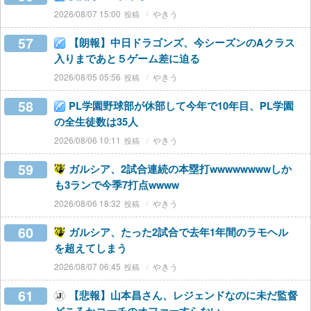
2026/08/07 15:00
やきう
57
【朗報】中日ドラゴンズ、今シーズンのAクラス
入りまであと５ゲーム差に迫る
2026/08/05 05:56
やきう
58
PL学園野球部が休部して今年で10年目、PL学園
の全生徒数は35人
2026/08/06 10:11
やきう
59
ガルシア、2試合連続の本塁打wwwwwwwwしか
も3ランで今季7打点wwww
2026/08/06 18:32
やきう
60
ガルシア、たった2試合で去年1年間のラモヘル
を超えてしまう
2026/08/07 06:45
やきう
61
【悲報】山本昌さん、レジェンドなのに未だ監督