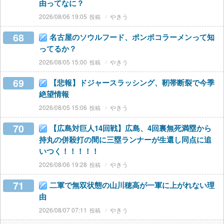
由ってなに？
2026/08/06 19:05
やきう
68
名古屋のソウルフード、ポンポコラーメンって知
ってるか？
2026/08/05 15:00
やきう
69
【悲報】ドジャースラッシング、靭帯断裂で今季
絶望情報
2026/08/05 15:06
やきう
70
【広島対巨人14回戦】広島、4回裏無死満塁から
持丸の併殺打の間に三塁ランナーが生還し同点に追
いつく！！！！！
2026/08/06 19:28
やきう
71
二軍で無双状態の山川穂高が一軍に上がれない理
由
2026/08/07 07:11
やきう