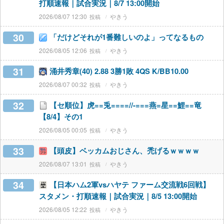
打順速報｜試合実況｜8/7 13:00開始
2026/08/07 12:30
やきう
30
「だけどそれが1番難しいのよ」ってなるもの
2026/08/05 12:06
やきう
31
涌井秀章(40) 2.88 3勝1敗 4QS K/BB10.00
2026/08/07 00:32
やきう
32
【セ順位】虎==兎====//-===燕=星==鯉==竜
【8/4】その1
2026/08/05 00:05
やきう
33
【頭皮】ベッカムおじさん、禿げるｗｗｗｗ
2026/08/07 13:01
やきう
34
【日本ハム2軍vsハヤテ ファーム交流戦6回戦】
スタメン・打順速報｜試合実況｜8/5 13:00開始
2026/08/05 12:22
やきう