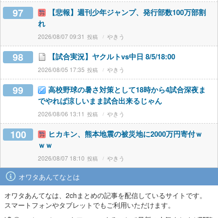
97
【悲報】週刊少年ジャンプ、発行部数100万部割
れ
2026/08/07 09:31
やきう
98
【試合実況】ヤクルトvs中日 8/5/18:00
2026/08/05 17:35
やきう
99
高校野球の暑さ対策として18時から4試合深夜ま
でやれば涼しいまま試合出来るじゃん
2026/08/06 13:11
やきう
100
ヒカキン、熊本地震の被災地に2000万円寄付ｗ
ｗｗ
2026/08/07 18:10
やきう
オワタあんてなとは
オワタあんてなは、2chまとめの記事を配信しているサイトです。
スマートフォンやタブレットでもご利用いただけます。