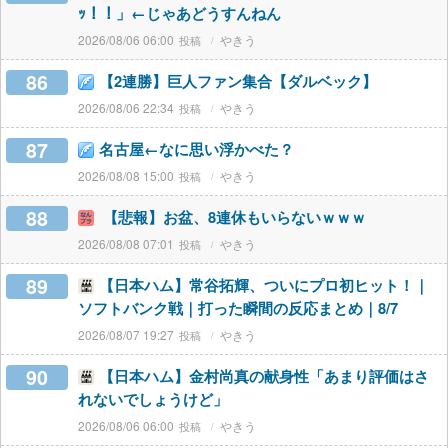
ｯ！！」←じゃあどうすんねん
2026/08/06 06:00
やきう
86
【2連勝】巨人ファン集合【ダルベック】
2026/08/06 22:34
やきう
87
名古屋←なに思い浮かべた？
2026/08/08 15:00
やきう
88
【悲報】お盆、8連休もいらないｗｗｗ
2026/08/08 07:01
やきう
89
【日本ハム】常谷拓輝、ついにプロ初ヒット！｜
ソフトバンク戦｜打った瞬間の反応まとめ｜8/7
2026/08/07 19:27
やきう
90
【日本ハム】金村尚真の献身性「あまり評価はさ
れないでしょうけど」
2026/08/06 06:00
やきう