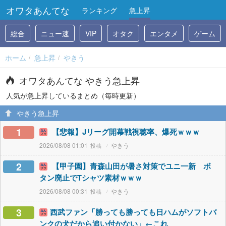
オワタあんてな
ランキング
急上昇
総合
ニュー速
VIP
オタク
エンタメ
ゲーム
ホーム
急上昇
やきう
オワタあんてな やきう急上昇
人気が急上昇しているまとめ（毎時更新）
やきう急上昇
1
【悲報】Jリーグ開幕戦視聴率、爆死ｗｗｗ
2026/08/08 01:01
やきう
2
【甲子園】青森山田が暑さ対策でユニ一新 ボ
タン廃止でTシャツ素材ｗｗｗ
2026/08/08 00:31
やきう
3
西武ファン「勝っても勝っても日ハムがソフトバ
ンクの犬だから追い付かない」←これ