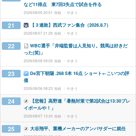
など11得点 東7回3失点で試合を作る
2026/08/05 20:51
やきう
21
【３連敗】西武ファン集合（2026.8.7）
2026/08/07 21:26
やきう
22
WBC選手「井端監督は人見知り。競馬は好きだ
った(笑)」
2026/08/08 09:05
やきう
23
De宮下朝陽 .268 5本 16点 ショート←こいつの評
価
2026/08/06 08:23
やきう
24
【悲報】高野連「暑熱対策で第2試合は13:30プレ
イボールや！」
2026/08/07 13:30
やきう
25
大谷翔平、重機メーカーのアンバサダーに就任