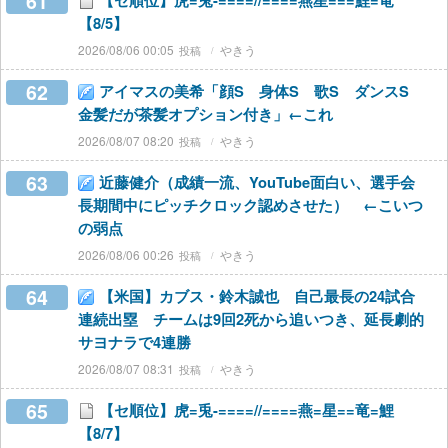
61
【セ順位】虎=兎-====//====燕星===鯉=竜
【8/5】
2026/08/06 00:05
やきう
62
アイマスの美希「顔S 身体S 歌S ダンスS
金髪だが茶髪オプション付き」←これ
2026/08/07 08:20
やきう
63
近藤健介（成績一流、YouTube面白い、選手会
長期間中にピッチクロック認めさせた） ←こいつ
の弱点
2026/08/06 00:26
やきう
64
【米国】カブス・鈴木誠也 自己最長の24試合
連続出塁 チームは9回2死から追いつき、延長劇的
サヨナラで4連勝
2026/08/07 08:31
やきう
65
【セ順位】虎=兎-====//====燕=星==竜=鯉
【8/7】