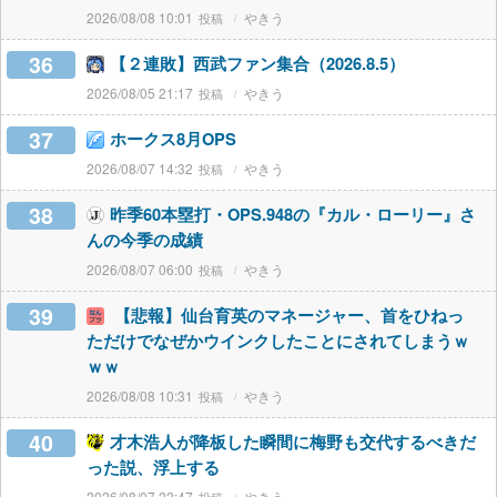
2026/08/08 10:01
やきう
36
【２連敗】西武ファン集合（2026.8.5）
2026/08/05 21:17
やきう
37
ホークス8月OPS
2026/08/07 14:32
やきう
38
昨季60本塁打・OPS.948の『カル・ローリー』さ
んの今季の成績
2026/08/07 06:00
やきう
39
【悲報】仙台育英のマネージャー、首をひねっ
ただけでなぜかウインクしたことにされてしまうｗ
ｗｗ
2026/08/08 10:31
やきう
40
才木浩人が降板した瞬間に梅野も交代するべきだ
った説、浮上する
2026/08/07 22:47
やきう