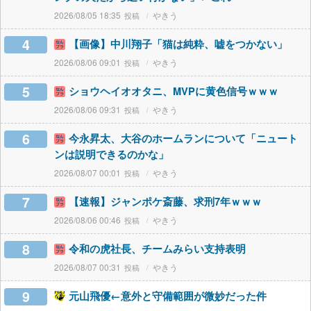
2026/08/05 18:35
やきう
4
【画像】中川翔子「猫は純粋、嘘をつかない」
2026/08/06 09:01
やきう
5
ショウヘイオオタニ、MVPに黄色信号ｗｗｗ
2026/08/06 09:31
やきう
6
今永昇太、大谷のホームランについて「ニュート
ンは説明できるのかな」
2026/08/07 00:01
やきう
7
【速報】ジャンポケ斎藤、求刑7年ｗｗｗ
2026/08/06 00:46
やきう
8
令和の虎社長、チームみらい支持表明
2026/08/07 00:31
やきう
9
元山飛優←意外と守備範囲が微妙だった件