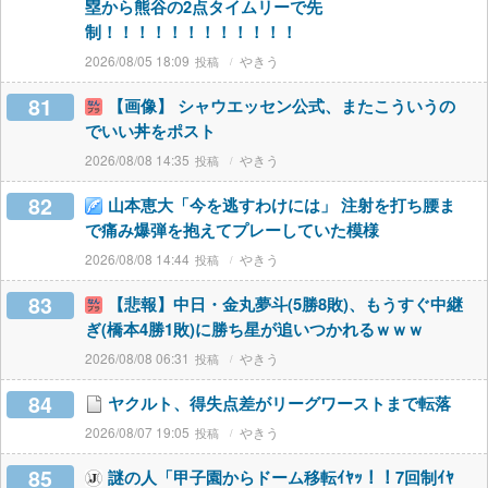
塁から熊谷の2点タイムリーで先
制！！！！！！！！！！！！
2026/08/05 18:09
やきう
81
【画像】 シャウエッセン公式、またこういうの
でいい丼をポスト
2026/08/08 14:35
やきう
82
山本恵大「今を逃すわけには」 注射を打ち腰ま
で痛み爆弾を抱えてプレーしていた模様
2026/08/08 14:44
やきう
83
【悲報】中日・金丸夢斗(5勝8敗)、もうすぐ中継
ぎ(橋本4勝1敗)に勝ち星が追いつかれるｗｗｗ
2026/08/08 06:31
やきう
84
ヤクルト、得失点差がリーグワーストまで転落
2026/08/07 19:05
やきう
85
謎の人「甲子園からドーム移転ｲﾔｯ！！7回制ｲﾔ