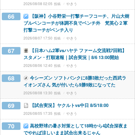
2026/08/08 02:05
やきう
66
【阪神】小谷野栄一打撃チーフコーチ、片山大樹
ブルペンコーチが体調不良でベンチ外 梵英心２軍
打撃コーチがベンチ入り
2026/08/07 17:50
やきう
67
【日本ハム2軍vsハヤテ ファーム交流戦7回戦】
スタメン・打順速報｜試合実況｜8/6 13:00開始
2026/08/06 12:40
やきう
68
今シーズン ソフトバンクに8勝3敗だった西武ラ
イオンズさん 気が付いたら9勝9敗になってた
2026/08/08 13:30
やきう
69
【試合実況】ヤクルトvs中日 8/5/18:00
2026/08/05 17:35
やきう
70
高校野球の暑さ対策として18時から4試合深夜ま
でやれば涼しいまま試合出来るじゃん