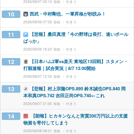
2026/08/07 00:10
やきう
10
西武・中村剛也、一軍昇格が秒読み！
2026/08/06 07:35
やきう
11
【悲報】桑田真澄「今の野球は長打、速いボール
ばっか」
2026/08/06 16:20
やきう
12
【日本ハム2軍vs楽天 東地区13回戦】スタメン・
打順速報｜試合実況｜8/7 13:00開始
2026/08/07 12:30
やきう
13
【悲報】村上宗隆OPS.895 鈴木誠也OPS.840 岡
本和真OPS.742 吉田正尚OPS.740←これ
2026/08/07 21:00
やきう
14
【朗報】ヒカキンなんと実質200万円以上の支援
物資を寄付してしまう
2026/08/08 08:31
やきう