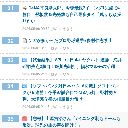
31
DeNA平良拳太郎、今季最長7イニング1失点で4
勝目 登板数＆先発数も自己最多タイ「残りも頑張
りたい」
2026/08/08 09:59
やきう
32
ケガが多かったプロ野球選手※多村仁志禁止
2026/08/07 04:05
やきう
33
【試合結果】 8/5 中日 4-1 ヤクルト 連勝！涌井
6回1失点3勝目！細川先制打、福永マルチの活躍！
2026/08/05 21:18
やきう
34
【ソフトバンク対日本ハム16回戦】ソフトバン
クが５連勝！今季97試合目でＭ37点灯 野村勇Ｖ
弾、大津亮介初の10勝目お預け
2026/08/05 21:15
やきう
35
【悲報】上原浩治さん「7イニング制もドームも
反対。球児の生の声を聞け！」