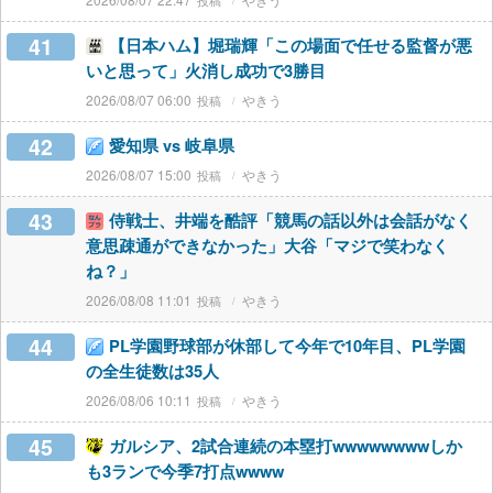
41
【日本ハム】堀瑞輝「この場面で任せる監督が悪
いと思って」火消し成功で3勝目
2026/08/07 06:00
やきう
42
愛知県 vs 岐阜県
2026/08/07 15:00
やきう
43
侍戦士、井端を酷評「競馬の話以外は会話がなく
意思疎通ができなかった」大谷「マジで笑わなく
ね？」
2026/08/08 11:01
やきう
44
PL学園野球部が休部して今年で10年目、PL学園
の全生徒数は35人
2026/08/06 10:11
やきう
45
ガルシア、2試合連続の本塁打wwwwwwwwしか
も3ランで今季7打点wwww