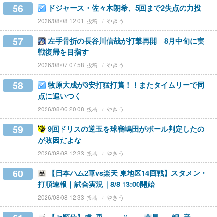
56
ドジャース・佐々木朗希、5回まで2失点の力投
2026/08/08 12:01
やきう
57
左手骨折の長谷川信哉が打撃再開 8月中旬に実
戦復帰を目指す
2026/08/07 07:58
やきう
58
牧原大成が3安打猛打賞！！またタイムリーで同
点に追いつく
2026/08/06 20:08
やきう
59
9回ドリスの逆玉を球審嶋田がボール判定したの
が敗因だよな
2026/08/08 12:33
やきう
60
【日本ハム2軍vs楽天 東地区14回戦】スタメン・
打順速報｜試合実況｜8/8 13:00開始
2026/08/08 12:33
やきう