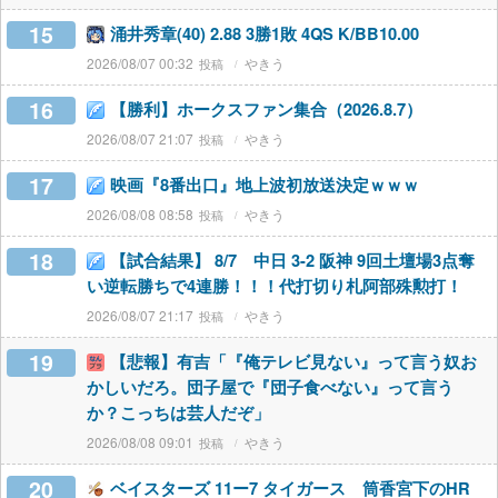
15
涌井秀章(40) 2.88 3勝1敗 4QS K/BB10.00
2026/08/07 00:32
やきう
16
【勝利】ホークスファン集合（2026.8.7）
2026/08/07 21:07
やきう
17
映画『8番出口』地上波初放送決定ｗｗｗ
2026/08/08 08:58
やきう
18
【試合結果】 8/7 中日 3-2 阪神 9回土壇場3点奪
い逆転勝ちで4連勝！！！代打切り札阿部殊勲打！
2026/08/07 21:17
やきう
19
【悲報】有吉「『俺テレビ見ない』って言う奴お
かしいだろ。団子屋で『団子食べない』って言う
か？こっちは芸人だぞ」
2026/08/08 09:01
やきう
20
ベイスターズ 11ー7 タイガース 筒香宮下のHR