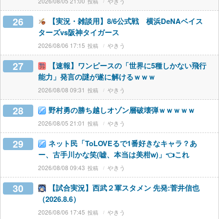
2026/08/05 21:00
やきう
26
【実況・雑談用】8/6公式戦 横浜DeNAベイス
ターズvs阪神タイガース
2026/08/06 17:15
やきう
27
【速報】ワンピースの「世界に5種しかない飛行
能力」発言の謎が遂に解けるｗｗｗ
2026/08/08 09:31
やきう
28
野村勇の勝ち越しオゾン層破壊弾ｗｗｗｗｗ
2026/08/05 21:01
やきう
29
ネット民「ToLOVEるで1番好きなキャラ？あ
ー、古手川かな笑(嘘、本当は美柑w)」👈これ
2026/08/08 09:43
やきう
30
【試合実況】西武２軍スタメン 先発:菅井信也
（2026.8.6）
2026/08/06 17:45
やきう