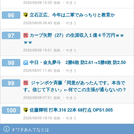
2026/08/08 15:35
やきう
96
立石正広、今年は二軍でみっちりと教育か
2026/08/06 06:45
やきう
97
カープ矢野（27）の生涯収入１億４千万円ｗｗ
ｗｗ
2026/08/06 15:01
やきう
98
中日・金丸夢斗 2勝6敗 防2.61→5勝8敗 防2.50
2026/08/07 11:40
やきう
99
ジャンポケ斉藤「同意があったんです。本当で
す。信じて下さい」←何でこの主張が通らないの？
2026/08/08 07:31
やきう
100
佐藤輝明 打率.316 22本 68打点 OPS1.005
2026/08/05 19:16
やきう
オワタあんてなとは