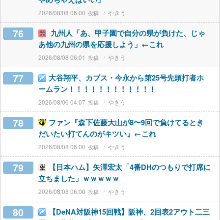
2026/08/08 06:00
やきう
76
九州人「あ、甲子園で自分の県が負けた、じゃ
あ他の九州の県を応援しよう」←これ
2026/08/08 06:01
やきう
77
大谷翔平、カブス・今永から第25号先頭打者ホ
ームラン！！！！！！！！！！！！
2026/08/06 04:07
やきう
78
ファン『森下佐藤大山が8〜9回で負けてるとき
だいたい打てんのがキツい』←これ
2026/08/08 06:00
やきう
79
【日本ハム】矢澤宏太「4番DHのつもりで打席に
立ちました」ｗｗｗｗｗ
2026/08/08 06:00
やきう
80
【DeNA対阪神15回戦】阪神、2回表2アウト二三