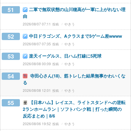
51
二軍で無双状態の山川穂高が一軍に上がれない理
由
2026/08/07 07:11
やきう
52
中日ドラゴンズ、Aクラスまで3ゲーム差wwww
2026/08/07 07:35
やきう
53
楽天イーグルス、日ハム打線に5死球
2026/08/08 00:09
やきう
54
寺田心さん(18)、筋トレした結果無事かわいくな
る
2026/08/08 12:01
やきう
55
【日本ハム】レイエス、ライトスタンドへの逆転
2ランホームラン｜ソフトバンク戦｜打った瞬間の
反応まとめ｜8/6
2026/08/06 19:52
やきう