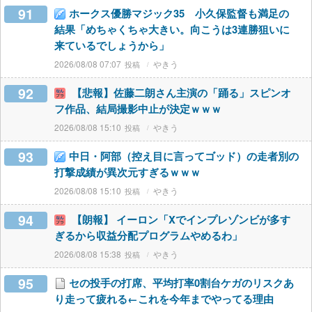
91
ホークス優勝マジック35 小久保監督も満足の
結果「めちゃくちゃ大きい。向こうは3連勝狙いに
来ているでしょうから」
2026/08/08 07:07
やきう
92
【悲報】佐藤二朗さん主演の「踊る」スピンオ
フ作品、結局撮影中止が決定ｗｗｗ
2026/08/08 15:10
やきう
93
中日・阿部（控え目に言ってゴッド）の走者別の
打撃成績が異次元すぎるｗｗｗ
2026/08/08 15:10
やきう
94
【朗報】 イーロン「Xでインプレゾンビが多す
ぎるから収益分配プログラムやめるわ」
2026/08/08 15:38
やきう
95
セの投手の打席、平均打率0割台ケガのリスクあ
り走って疲れる←これを今年までやってる理由