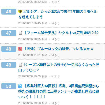
2026/08/06 18:32
やきう
46
ガルシア、たった2試合で去年1年間のラモヘル
を超えてしまう
2026/08/07 06:45
やきう
47
【ファーム試合実況】ヤクルトvs広島 8/6/10:30
2026/08/06 10:35
やきう
48
【画像】ブルーロックの監督、キレるｗｗｗ
2026/08/08 11:31
やきう
49
1シーズン20勝以上の投手が一切出なくなった理
由ってなに？
2026/08/06 19:05
やきう
50
【広島対巨人14回戦】広島、4回裏無死満塁から
持丸の併殺打の間に三塁ランナーが生還し同点に追
いつく！！！！！
2026/08/06 19:28
やきう