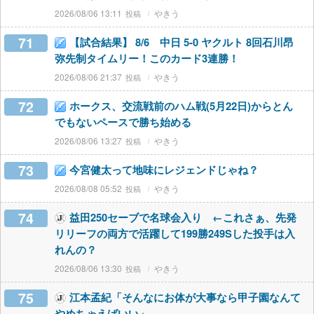
2026/08/06 13:11
やきう
71
【試合結果】 8/6 中日 5-0 ヤクルト 8回石川昂
弥先制タイムリー！このカード3連勝！
2026/08/06 21:37
やきう
72
ホークス、交流戦前のハム戦(5月22日)からとん
でもないペースで勝ち始める
2026/08/06 13:27
やきう
73
今宮健太って地味にレジェンドじゃね？
2026/08/08 05:52
やきう
74
益田250セーブで名球会入り ←これさぁ、先発
リリーフの両方で活躍して199勝249Sした投手は入
れんの？
2026/08/06 13:30
やきう
75
江本孟紀「そんなにお体が大事なら甲子園なんて
やめちゃえばいい」