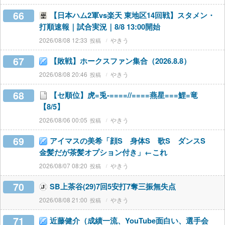
66
【日本ハム2軍vs楽天 東地区14回戦】スタメン・
打順速報｜試合実況｜8/8 13:00開始
2026/08/08 12:33
やきう
67
【敗戦】ホークスファン集合（2026.8.8）
2026/08/08 20:46
やきう
68
【セ順位】虎=兎-====//====燕星===鯉=竜
【8/5】
2026/08/06 00:05
やきう
69
アイマスの美希「顔S 身体S 歌S ダンスS
金髪だが茶髪オプション付き」←これ
2026/08/07 08:20
やきう
70
SB上茶谷(29)7回5安打7奪三振無失点
2026/08/08 21:00
やきう
71
近藤健介（成績一流、YouTube面白い、選手会