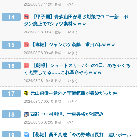
2026/08/07 11:31
やきう
14
【甲子園】青森山田が暑さ対策でユニ一新 ボ
タン廃止でTシャツ素材ｗｗｗ
2026/08/08 00:31
やきう
15
【速報】ジャンポケ斎藤、求刑7年ｗｗｗ
2026/08/06 00:46
やきう
16
【朗報】ショートスリーパーの1日、めちゃくち
ゃ充実してる……これ革命やろｗｗｗ
2026/08/08 16:48
やきう
17
元山飛優←意外と守備範囲が微妙だった件
2026/08/07 00:10
やきう
18
西武・中村剛也、一軍昇格が秒読み！
2026/08/06 07:35
やきう
19
【悲報】桑田真澄「今の野球は長打、速いボール