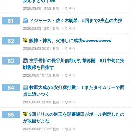
反応まとめ｜8/6
2026/08/06 19:52
やきう
61
ドジャース・佐々木朗希、5回まで2失点の力投
2026/08/08 12:01
やきう
62
阪神・神宮、火消しに成功wwwwwwwww
2026/08/08 20:01
やきう
63
左手骨折の長谷川信哉が打撃再開 8月中旬に実
戦復帰を目指す
2026/08/07 07:58
やきう
64
牧原大成が3安打猛打賞！！またタイムリーで同
点に追いつく
2026/08/06 20:08
やきう
65
9回ドリスの逆玉を球審嶋田がボール判定したの
が敗因だよな
2026/08/08 12:33
やきう