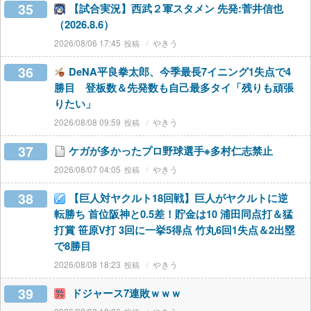
35
【試合実況】西武２軍スタメン 先発:菅井信也
（2026.8.6）
2026/08/06 17:45
やきう
36
DeNA平良拳太郎、今季最長7イニング1失点で4
勝目 登板数＆先発数も自己最多タイ「残りも頑張
りたい」
2026/08/08 09:59
やきう
37
ケガが多かったプロ野球選手※多村仁志禁止
2026/08/07 04:05
やきう
38
【巨人対ヤクルト18回戦】巨人がヤクルトに逆
転勝ち 首位阪神と0.5差！貯金は10 浦田同点打＆猛
打賞 笹原V打 3回に一挙5得点 竹丸6回1失点＆2出塁
で8勝目
2026/08/08 18:23
やきう
39
ドジャース7連敗ｗｗｗ