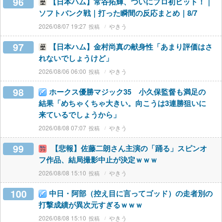
96
【日本ハム】常谷拓輝、ついにプロ初ヒット！｜
ソフトバンク戦｜打った瞬間の反応まとめ｜8/7
2026/08/07 19:27
やきう
97
【日本ハム】金村尚真の献身性「あまり評価はさ
れないでしょうけど」
2026/08/06 06:00
やきう
98
ホークス優勝マジック35 小久保監督も満足の
結果「めちゃくちゃ大きい。向こうは3連勝狙いに
来ているでしょうから」
2026/08/08 07:07
やきう
99
【悲報】佐藤二朗さん主演の「踊る」スピンオ
フ作品、結局撮影中止が決定ｗｗｗ
2026/08/08 15:10
やきう
100
中日・阿部（控え目に言ってゴッド）の走者別の
打撃成績が異次元すぎるｗｗｗ
2026/08/08 15:10
やきう