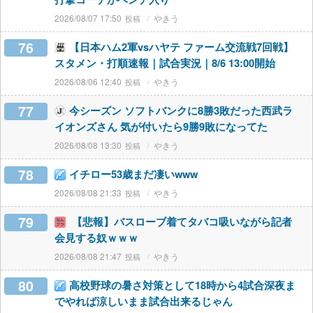
2026/08/07 17:50
やきう
76
【日本ハム2軍vsハヤテ ファーム交流戦7回戦】
スタメン・打順速報｜試合実況｜8/6 13:00開始
2026/08/06 12:40
やきう
77
今シーズン ソフトバンクに8勝3敗だった西武ラ
イオンズさん 気が付いたら9勝9敗になってた
2026/08/08 13:30
やきう
78
イチロー53歳まだ凄いwww
2026/08/08 21:33
やきう
79
【悲報】バスローブ着てタバコ吸いながら記者
会見する奴ｗｗｗ
2026/08/08 21:47
やきう
80
高校野球の暑さ対策として18時から4試合深夜ま
でやれば涼しいまま試合出来るじゃん