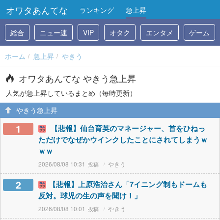
オワタあんてな
ランキング
急上昇
総合
ニュー速
VIP
オタク
エンタメ
ゲーム
ホーム
急上昇
やきう
オワタあんてな やきう急上昇
人気が急上昇しているまとめ（毎時更新）
やきう急上昇
1
【悲報】仙台育英のマネージャー、首をひねっ
ただけでなぜかウインクしたことにされてしまうｗ
ｗｗ
2026/08/08 10:31
やきう
2
【悲報】上原浩治さん「7イニング制もドームも
反対。球児の生の声を聞け！」
2026/08/08 10:01
やきう