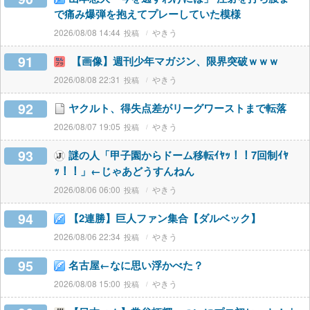
で痛み爆弾を抱えてプレーしていた模様
2026/08/08 14:44
やきう
91
【画像】週刊少年マガジン、限界突破ｗｗｗ
2026/08/08 22:31
やきう
92
ヤクルト、得失点差がリーグワーストまで転落
2026/08/07 19:05
やきう
93
謎の人「甲子園からドーム移転ｲﾔｯ！！7回制ｲﾔ
ｯ！！」←じゃあどうすんねん
2026/08/06 06:00
やきう
94
【2連勝】巨人ファン集合【ダルベック】
2026/08/06 22:34
やきう
95
名古屋←なに思い浮かべた？
2026/08/08 15:00
やきう