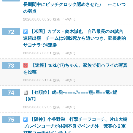
長期間中にピッチクロック認めさせた） ←こいつ
の弱点
2026/08/06 00:26
やきう
72
【米国】カブス・鈴木誠也 自己最長の24試合
連続出塁 チームは9回2死から追いつき、延長劇的
サヨナラで4連勝
2026/08/07 08:31
やきう
73
【速報】tuki.(17)ちゃん、家族で初ハワイの写真
を投稿
2026/08/08 21:04
やきう
74
【セ順位】虎=兎-====//====燕=星==竜=鯉
【8/7】
2026/08/08 02:05
やきう
75
【阪神】小谷野栄一打撃チーフコーチ、片山大樹
ブルペンコーチが体調不良でベンチ外 梵英心２軍
打撃コーチがベンチ入り