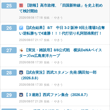
25
【朗報】高市政権、「四国新幹線」を史上初め
て検討開始
2026/08/08 17:18
やきう
26
【試合結果】 8/7 中日 3-2 阪神 9回土壇場3点奪
い逆転勝ちで4連勝！！！代打切り札阿部殊勲打！
2026/08/07 21:17
やきう
27
【実況・雑談用】8/8公式戦 横浜DeNAベイス
ターズvs広島東洋カープ
2026/08/08 17:30
やきう
28
【試合実況】西武スタメン 先発:隅田知一郎
（2026.8.8）
2026/08/08 17:30
やきう
29
【３連敗】西武ファン集合（2026.8.7）
2026/08/07 21:26
やきう