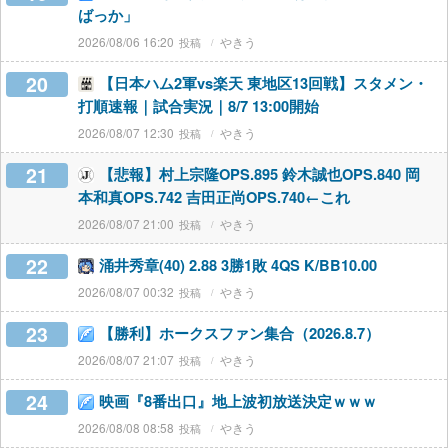
ばっか」
2026/08/06 16:20
やきう
20
【日本ハム2軍vs楽天 東地区13回戦】スタメン・
打順速報｜試合実況｜8/7 13:00開始
2026/08/07 12:30
やきう
21
【悲報】村上宗隆OPS.895 鈴木誠也OPS.840 岡
本和真OPS.742 吉田正尚OPS.740←これ
2026/08/07 21:00
やきう
22
涌井秀章(40) 2.88 3勝1敗 4QS K/BB10.00
2026/08/07 00:32
やきう
23
【勝利】ホークスファン集合（2026.8.7）
2026/08/07 21:07
やきう
24
映画『8番出口』地上波初放送決定ｗｗｗ
2026/08/08 08:58
やきう