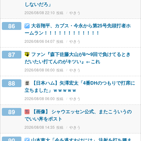
しないだろ」
2026/08/08 22:10
やきう
86
大谷翔平、カブス・今永から第25号先頭打者ホ
ームラン！！！！！！！！！！！！
2026/08/06 04:07
やきう
87
ファン『森下佐藤大山が8〜9回で負けてるとき
だいたい打てんのがキツい』←これ
2026/08/08 06:00
やきう
88
【日本ハム】矢澤宏太「4番DHのつもりで打席に
立ちました」ｗｗｗｗｗ
2026/08/08 06:00
やきう
89
【画像】 シャウエッセン公式、またこういうの
でいい丼をポスト
2026/08/08 14:35
やきう
90
山本恵大「今を逃すわけには」 注射を打ち腰ま