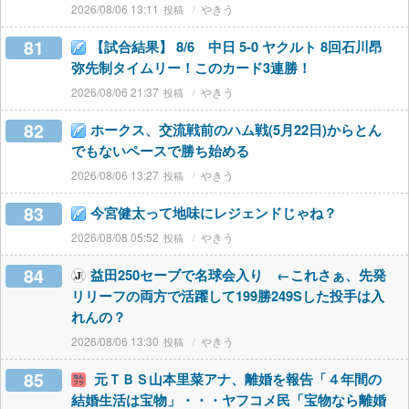
2026/08/06 13:11
やきう
81
【試合結果】 8/6 中日 5-0 ヤクルト 8回石川昂
弥先制タイムリー！このカード3連勝！
2026/08/06 21:37
やきう
82
ホークス、交流戦前のハム戦(5月22日)からとん
でもないペースで勝ち始める
2026/08/06 13:27
やきう
83
今宮健太って地味にレジェンドじゃね？
2026/08/08 05:52
やきう
84
益田250セーブで名球会入り ←これさぁ、先発
リリーフの両方で活躍して199勝249Sした投手は入
れんの？
2026/08/06 13:30
やきう
85
元ＴＢＳ山本里菜アナ、離婚を報告「４年間の
結婚生活は宝物」・・・ヤフコメ民「宝物なら離婚