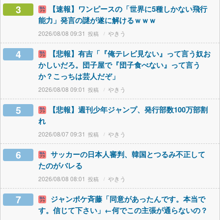
3
【速報】ワンピースの「世界に5種しかない飛行
能力」発言の謎が遂に解けるｗｗｗ
2026/08/08 09:31
やきう
4
【悲報】有吉「『俺テレビ見ない』って言う奴お
かしいだろ。団子屋で『団子食べない』って言う
か？こっちは芸人だぞ」
2026/08/08 09:01
やきう
5
【悲報】週刊少年ジャンプ、発行部数100万部割
れ
2026/08/07 09:31
やきう
6
サッカーの日本人審判、韓国とつるみ不正して
たのがバレる
2026/08/08 08:01
やきう
7
ジャンポケ斉藤「同意があったんです。本当で
す。信じて下さい」←何でこの主張が通らないの？