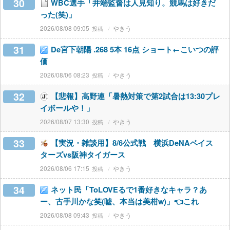
30
WBC選手「井端監督は人見知り。競馬は好きだ
った(笑)」
2026/08/08 09:05
やきう
31
De宮下朝陽 .268 5本 16点 ショート←こいつの評
価
2026/08/06 08:23
やきう
32
【悲報】高野連「暑熱対策で第2試合は13:30プレ
イボールや！」
2026/08/07 13:30
やきう
33
【実況・雑談用】8/6公式戦 横浜DeNAベイス
ターズvs阪神タイガース
2026/08/06 17:15
やきう
34
ネット民「ToLOVEるで1番好きなキャラ？あ
ー、古手川かな笑(嘘、本当は美柑w)」👈これ
2026/08/08 09:43
やきう