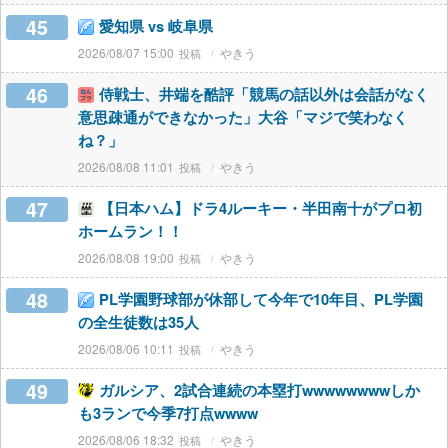
45
愛知県 vs 岐阜県
2026/08/07 15:00
やきう
46
侍戦士、井端を酷評「競馬の話以外は会話がなく
意思疎通ができなかった」大谷「マジで笑わなく
ね？」
2026/08/08 11:01
やきう
47
【日本ハム】ドラ4ルーキー・半田南十がプロ初
ホームラン！！
2026/08/08 19:00
やきう
48
PL学園野球部が休部して今年で10年目、PL学園
の全生徒数は35人
2026/08/06 10:11
やきう
49
ガルシア、2試合連続の本塁打wwwwwwwwしか
も3ランで今季7打点wwww
2026/08/06 18:32
やきう