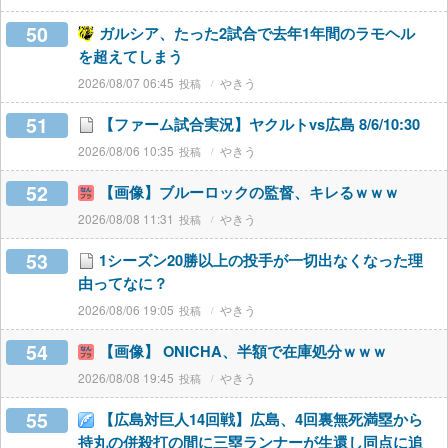
50
ガルシア、たった2試合で去年1年間のラモヘル
を超えてしまう
2026/08/07 06:45
やきう
51
【ファーム試合実況】ヤクルトvs広島 8/6/10:30
2026/08/06 10:35
やきう
52
【画像】ブルーロックの監督、キレるｗｗｗ
2026/08/08 11:31
やきう
53
1シーズン20勝以上の投手が一切出なくなった理
由ってなに？
2026/08/06 19:05
やきう
54
【画像】 ONICHA、半額で在庫処分ｗｗｗ
2026/08/08 19:45
やきう
55
【広島対巨人14回戦】広島、4回裏無死満塁から
持丸の併殺打の間に三塁ランナーが生還し同点に追