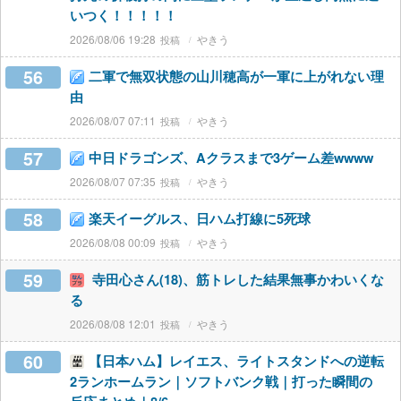
いつく！！！！！
2026/08/06 19:28
やきう
56
二軍で無双状態の山川穂高が一軍に上がれない理
由
2026/08/07 07:11
やきう
57
中日ドラゴンズ、Aクラスまで3ゲーム差wwww
2026/08/07 07:35
やきう
58
楽天イーグルス、日ハム打線に5死球
2026/08/08 00:09
やきう
59
寺田心さん(18)、筋トレした結果無事かわいくな
る
2026/08/08 12:01
やきう
60
【日本ハム】レイエス、ライトスタンドへの逆転
2ランホームラン｜ソフトバンク戦｜打った瞬間の