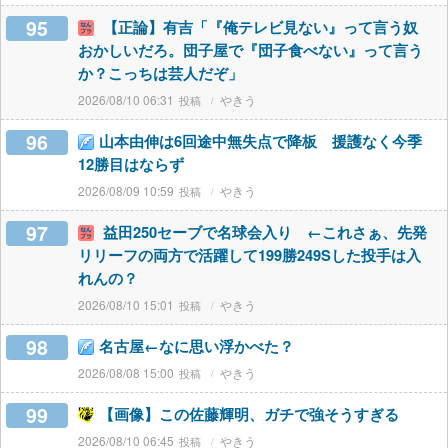
95
【正論】有吉「『俺テレビ見ない』って言う奴
おかしいだろ。団子屋で『団子食べない』って言う
か？こっちは芸人だぞ」
2026/08/10 06:31
やきう
96
山本由伸は6回途中無失点で降板 援護なく今季
12勝目はならず
2026/08/09 10:59
やきう
97
益田250セーブで名球会入り ←これさぁ、先発
リリーフの両方で活躍して199勝249Sした投手は入
れんの？
2026/08/10 15:01
やきう
98
名古屋←なに思い浮かべた？
2026/08/08 15:00
やきう
99
【画像】この佐藤輝明、ガチで強そうすぎる
2026/08/10 06:45
やきう