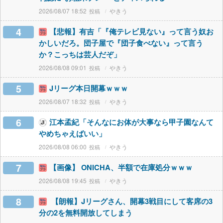
2026/08/07 18:52
やきう
4
【悲報】有吉「『俺テレビ見ない』って言う奴お
かしいだろ。団子屋で『団子食べない』って言う
か？こっちは芸人だぞ」
2026/08/08 09:01
やきう
5
Jリーグ本日開幕ｗｗｗ
2026/08/07 18:32
やきう
6
江本孟紀「そんなにお体が大事なら甲子園なんて
やめちゃえばいい」
2026/08/08 06:00
やきう
7
【画像】 ONICHA、半額で在庫処分ｗｗｗ
2026/08/08 19:45
やきう
8
【朗報】Jリーグさん、開幕3戦目にして客席の3
分の2を無料開放してしまう