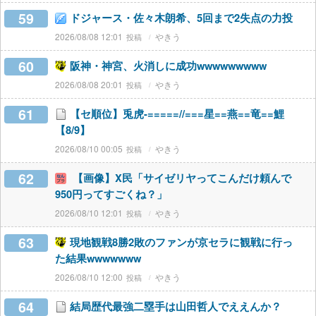
59
ドジャース・佐々木朗希、5回まで2失点の力投
2026/08/08 12:01
やきう
60
阪神・神宮、火消しに成功wwwwwwwww
2026/08/08 20:01
やきう
61
【セ順位】兎虎-=====//===星==燕==竜==鯉
【8/9】
2026/08/10 00:05
やきう
62
【画像】X民「サイゼリヤってこんだけ頼んで
950円ってすごくね？」
2026/08/10 12:01
やきう
63
現地観戦8勝2敗のファンが京セラに観戦に行っ
た結果wwwwwww
2026/08/10 12:00
やきう
64
結局歴代最強二塁手は山田哲人でええんか？