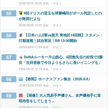
2026/08/09 08:05
やきう
65
9回ドリスの逆玉を球審嶋田がボール判定したの
が敗因だよな
2026/08/08 12:33
やきう
66
【日本ハム2軍vs楽天 東地区14回戦】スタメン・
打順速報｜試合実況｜8/8 13:00開始
2026/08/08 12:33
やきう
67
DeNAルーキー片山皓心、6回無失点の好投で2勝
目「次回登板で今日よりもさらに長いイニングを」
2026/08/10 12:19
やきう
68
【敗戦】ホークスファン集合（2026.8.8）
2026/08/08 20:46
やきう
69
【画像】大人気若手声優さん、全声優相手に宣
戦布告をしてしまう...
2026/08/10 12:31
やきう