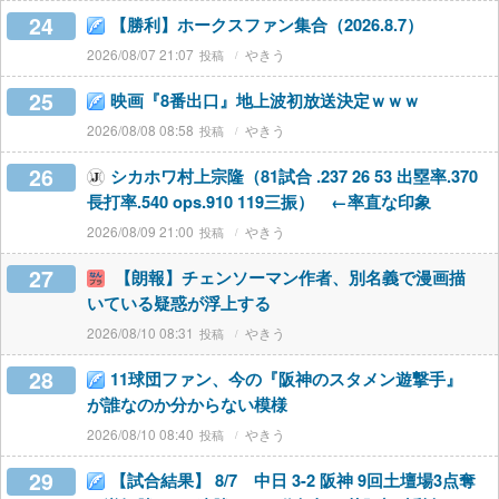
24
【勝利】ホークスファン集合（2026.8.7）
2026/08/07 21:07
やきう
25
映画『8番出口』地上波初放送決定ｗｗｗ
2026/08/08 08:58
やきう
26
シカホワ村上宗隆（81試合 .237 26 53 出塁率.370
長打率.540 ops.910 119三振） ←率直な印象
2026/08/09 21:00
やきう
27
【朗報】チェンソーマン作者、別名義で漫画描
いている疑惑が浮上する
2026/08/10 08:31
やきう
28
11球団ファン、今の『阪神のスタメン遊撃手』
が誰なのか分からない模様
2026/08/10 08:40
やきう
29
【試合結果】 8/7 中日 3-2 阪神 9回土壇場3点奪