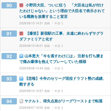
90
小野田大臣、ついに狂う 「大臣名は私が付け
たわけじゃない」という理由で大臣名で表示されて
いる職務を放棄すること宣言
2026/08/10 14:31
やきう
91
【爆笑】新宿駅の工事、永遠に終わらずサグラ
ダファミリアと化す
2026/08/10 06:01
やきう
92
山本恵大「今を逃すわけには」 注射を打ち腰ま
で痛み爆弾を抱えてプレーしていた模様
2026/08/08 14:44
やきう
93
【悲報】今年のセリーグ現役ドラフト勢の成績、
酷すぎる
2026/08/10 14:57
やきう
94
ヤクルト、得失点差がリーグワーストまで転落
2026/08/07 19:05
やきう