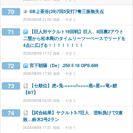
70
SB上茶谷(29)7回5安打7奪三振無失点
2026/08/08 21:00
やきう
71
【巨人対ヤクルト19回戦】巨人、8回裏2アウト
二塁から松本剛のタイムリーツーベースでリードを
4点に広げる！！！！！！！！
2026/08/09 17:12
やきう
72
宮下朝陽（De）.250 5 18 OPS.689
2026/08/09 17:30
やきう
73
【セ順位】虎=兎-====//====燕=星==竜=鯉
【8/7】
2026/08/08 02:05
やきう
74
【試合結果】ヤクルト3-7巨人 逆転負けで2連
敗…鈴木2号2ラン
2026/08/09 17:31
やきう