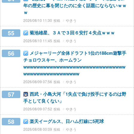
年の歴史に幕を閉じたのに全く話題にならないｗｗ
ｗ
2026/08/10 11:30
やきう
55
菊池雄星、３Ａで３回６安打４失点ｗｗｗ
2026/08/10 11:45
やきう
56
メジャーリーグ全体ドラフト1位の188cm遊撃手
チョロウスキー、ホームラン
wwwwwwwwwwwwwwwwwwwwwwwwwwwwwww
wwwwwwwwwwwwwwwww
2026/08/09 07:56
やきう
57
西武・小島大河「1失点で負け投手にするのは野
手として良くない」
2026/08/09 07:52
やきう
58
楽天イーグルス、日ハム打線に5死球
2026/08/08 00:09
やきう