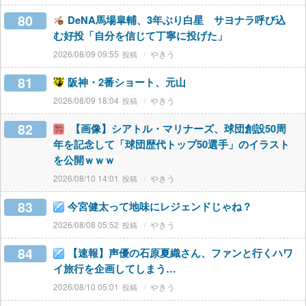
80
DeNA馬場皐輔、3年ぶり白星 サヨナラ呼び込
む好投「自分を信じて丁寧に投げた」
2026/08/09 09:55
やきう
81
阪神・2番ショート、元山
2026/08/09 18:04
やきう
82
【画像】シアトル・マリナーズ、球団創設50周
年を記念して「球団歴代トップ50選手」のイラスト
を公開ｗｗｗ
2026/08/10 14:01
やきう
83
今宮健太って地味にレジェンドじゃね？
2026/08/08 05:52
やきう
84
【速報】声優の石原夏織さん、ファンと行くハワ
イ旅行を企画してしまう…
2026/08/10 05:01
やきう