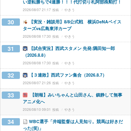
い逆転勝ちで4連勝！！！代打切り札阿部殊勲打！
2026/08/07 21:17
やきう
30
【実況・雑談用】8/8公式戦 横浜DeNAベイス
ターズvs広島東洋カープ
2026/08/08 17:30
やきう
31
【試合実況】西武スタメン 先発:隅田知一郎
（2026.8.8）
2026/08/08 17:30
やきう
32
【３連敗】西武ファン集合（2026.8.7）
2026/08/07 21:26
やきう
33
【朗報】みいちゃんと山田さん、鎮静して無事
アニメ化へ
2026/08/10 09:01
やきう
34
WBC選手「井端監督は人見知り。競馬は好きだ
った(笑)」