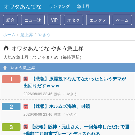
オワタあんてな
ランキング
急上昇
総合
ニュー速
VIP
オタク
エンタメ
ゲーム
ホーム
急上昇
やきう
オワタあんてな やきう急上昇
人気が急上昇しているまとめ（毎時更新）
やきう急上昇
1
【悲報】原爆投下なんてなかったというデマが
出回りだすｗｗｗ
2026/08/09 22:46
やきう
2
【速報】ホルムズ海峡、封鎖
2026/08/09 23:46
やきう
3
【悲報】阪神・元山さん、一回落球しただけで週
刊誌に“お粗末プレー”とディスられる