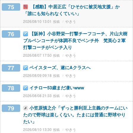
75
【感動】中居正広「ひそかに被災地支援」か
「誰にも知られなくていい」
2026/08/10 13:01
やきう
76
【阪神】小谷野栄一打撃チーフコーチ、片山大樹
ブルペンコーチが体調不良でベンチ外 梵英心２軍
打撃コーチがベンチ入り
2026/08/07 17:50
やきう
77
ベイスターズ、遂にAクラスへ
2026/08/09 09:18
やきう
78
イチロー53歳まだ凄いwww
2026/08/08 21:33
やきう
79
小笠原慎之介「ずっと勝利至上主義のチームにい
たので野球は楽しくない。たまには普通に野球やり
たい」
2026/08/10 13:30
やきう