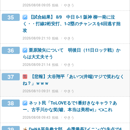
2026/08/08 09:05
やきう
35
【試合結果】 8/9 中日 0-1 阪神 柳一発に泣
く・・打線2桁安打、1-2塁のチャンスを6回逃す拙
攻
2026/08/09 21:10
やきう
36
栗原陵矢について 明後日（11日ロッテ戦）か
らは大丈夫そう
2026/08/09 21:14
やきう
37
【悲報】大谷翔平「あいつ(井端)マジで笑わなく
ね？」ｗｗｗ
2026/08/10 09:31
やきう
38
ネット民「ToLOVEるで1番好きなキャラ？あ
ー、古手川かな笑(嘘、本当は美柑w)」👈これ
2026/08/08 09:43
やきう
39
DeNA平良拳太郎、今季最長7イニング1失点で4