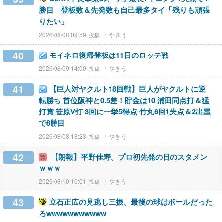
勝目 登板数＆先発数も自己最多タイ「残りも頑張
りたい」
2026/08/08 09:59
やきう
40
モイネロ復帰登板は11日のロッテ戦
2026/08/09 14:00
やきう
41
【巨人対ヤクルト18回戦】巨人がヤクルトに逆
転勝ち 首位阪神と0.5差！貯金は10 浦田同点打＆猛
打賞 笹原V打 3回に一挙5得点 竹丸6回1失点＆2出塁
で8勝目
2026/08/08 18:23
やきう
42
【朗報】平野佳寿、プロ初先発の日のスタメン
ｗｗｗ
2026/08/10 10:01
やきう
43
立石正広の見逃し三振、最後の球はボールだった
ろwwwwwwwwwww