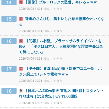
14
【画像】ブルーロックの監督、キレるｗｗｗ
2026/08/08 11:31
やきう
15
寺田心さん(18)、筋トレした結果無事かわいくな
る
2026/08/08 12:01
やきう
16
【朗報】八村塁、ブラックサムライイベントを
終え 「ボクは日本人、人種差別的な誹謗中傷は全
く気にしない」
2026/08/09 10:31
やきう
17
【甲子園】青森山田が暑さ対策でユニ一新 ボ
タン廃止でTシャツ素材ｗｗｗ
2026/08/08 00:31
やきう
18
【日本ハム2軍vs楽天 東地区15回戦】スタメン・
打順速報｜試合実況｜8/9 13:00開始
2026/08/09 12:26
やきう