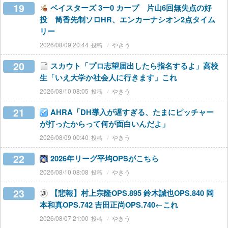
19
ベイスターズ 3ー0 カープ 片山6回無失点の好
投 筒香先制ソロHR、エンカーナシオン2点タイム
リー
2026/08/09 20:44
やきう
20
スカウト「プロ志望届出したら指名するよ」高校
生「いえ大学か社会人に行きます」これ
2026/08/10 08:05
やきう
21
AHRA「DH導入が遅すぎる、たまにピッチャー
が打ったからって何が面白いんだよ」
2026/08/09 00:40
やきう
22
2026年リーグ平均OPSがこちら
2026/08/10 08:08
やきう
23
【悲報】村上宗隆OPS.895 鈴木誠也OPS.840 岡
本和真OPS.742 吉田正尚OPS.740←これ
2026/08/07 21:00
やきう