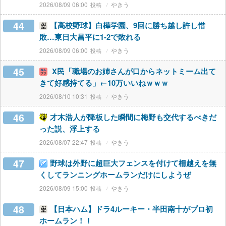
2026/08/09 06:00
やきう
44
【高校野球】白樺学園、9回に勝ち越し許し惜
敗…東日大昌平に1-2で敗れる
2026/08/09 06:00
やきう
45
X民「職場のお姉さんが口からネットミーム出て
きて好感持てる」←10万いいねｗｗｗ
2026/08/10 10:31
やきう
46
才木浩人が降板した瞬間に梅野も交代するべきだ
った説、浮上する
2026/08/07 22:47
やきう
47
野球は外野に超巨大フェンスを付けて柵越えを無
くしてランニングホームランだけにしようぜ
2026/08/09 15:00
やきう
48
【日本ハム】ドラ4ルーキー・半田南十がプロ初
ホームラン！！