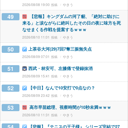
2026/08/08 19:00
やきう
49
【悲報】キングダムの河了貂、「絶対に助けに
来る」と涙ながらに絶叫したその日の夜に味方を死
なせまくる作戦を提案するｗｗｗ
2026/08/10 11:01
やきう
50
上茶谷大河(29)7回7奪三振無失点
2026/08/09 07:01
やきう
51
西武・林安可、左膝痛で登録抹消
2026/08/09 15:41
やきう
52
【中日】なんで10安打で0点なの？
2026/08/09 23:42
やきう
53
高市早苗総理、視察時間が10秒未満ｗｗｗ
2026/08/10 11:31
やきう
54
【悲報】『テニスの王子様』 シリーズ完結で27