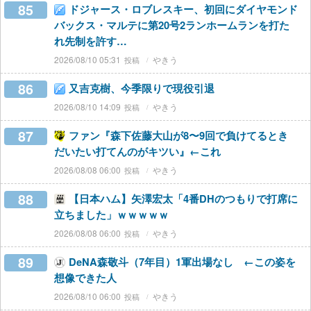
85
ドジャース・ロブレスキー、初回にダイヤモンド
バックス・マルテに第20号2ランホームランを打た
れ先制を許す…
2026/08/10 05:31
やきう
86
又吉克樹、今季限りで現役引退
2026/08/10 14:09
やきう
87
ファン『森下佐藤大山が8〜9回で負けてるとき
だいたい打てんのがキツい』←これ
2026/08/08 06:00
やきう
88
【日本ハム】矢澤宏太「4番DHのつもりで打席に
立ちました」ｗｗｗｗｗ
2026/08/08 06:00
やきう
89
DeNA森敬斗（7年目）1軍出場なし ←この姿を
想像できた人
2026/08/10 06:00
やきう