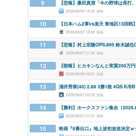
9
【悲報】桑田真澄「今の野球は長打
2026/08/06 16:20
10
【日本ハム2軍vs楽天 東地区13回戦】
2026/08/07 12:30
11
【悲報】村上宗隆OPS.895 鈴木誠也OP
2026/08/07 21:00
12
【朗報】ヒカキンなんと実質200万
2026/08/08 08:31
13
涌井秀章(40) 2.88 3勝1敗 4QS K/BB
2026/08/07 00:32
14
【勝利】ホークスファン集合（2026.8
2026/08/07 21:07
15
映画『8番出口』地上波初放送決定ｗ