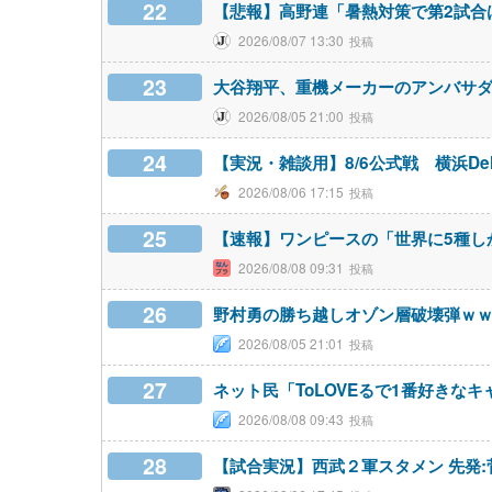
22
【悲報】高野連「暑熱対策で第2試合は
2026/08/07 13:30
23
大谷翔平、重機メーカーのアンバサ
2026/08/05 21:00
24
【実況・雑談用】8/6公式戦 横浜D
2026/08/06 17:15
25
【速報】ワンピースの「世界に5種し
2026/08/08 09:31
26
野村勇の勝ち越しオゾン層破壊弾ｗ
2026/08/05 21:01
27
ネット民「ToLOVEるで1番好きな
2026/08/08 09:43
28
【試合実況】西武２軍スタメン 先発:菅井