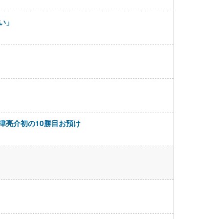
い」
津亮介初の10勝目お預け