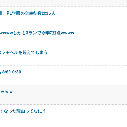
目、PL学園の全生徒数は35人
wwwwしかも3ランで今季7打点wwww
のラモヘルを超えてしまう
6/10:30
るｗｗｗ
なくなった理由ってなに？