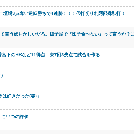
神 9回土壇場3点奪い逆転勝ちで4連勝！！！代打切り札阿部殊勲打！
って言う奴おかしいだろ。団子屋で『団子食べない』って言うか？
香宮下のHRなど11得点 東7回3失点で試合を作る
7）
は好きだった(笑)」
ート←こいつの評価