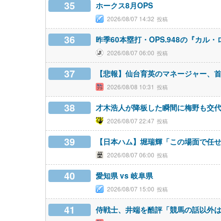
35
ホークス8月OPS
2026/08/07 14:32
36
昨季60本塁打・OPS.948の『カル
2026/08/07 06:00
37
【悲報】仙台育英のマネージャー、
2026/08/08 10:31
38
才木浩人が降板した瞬間に梅野も交
2026/08/07 22:47
39
【日本ハム】堀瑞輝「この場面で任せ
2026/08/07 06:00
40
愛知県 vs 岐阜県
2026/08/07 15:00
41
侍戦士、井端を酷評「競馬の話以外