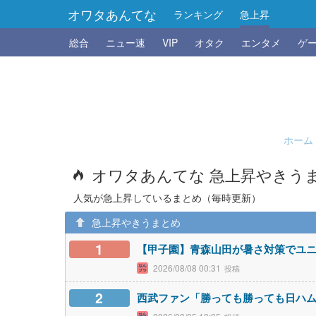
オワタあんてな
ランキング
急上昇
総合
ニュー速
VIP
オタク
エンタメ
ゲ
ホーム
オワタあんてな 急上昇やきう
人気が急上昇しているまとめ（毎時更新）
急上昇やきうまとめ
1
【甲子園】青森山田が暑さ対策でユニ
2026/08/08 00:31
2
西武ファン「勝っても勝っても日ハ