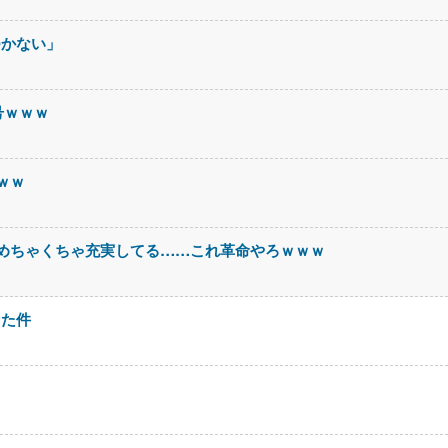
つかない」
号ｗｗｗ
ｗｗ
めちゃくちゃ充実してる……これ革命やろｗｗｗ
った件
！