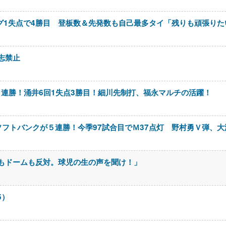
ング1失点で4勝目 登板数＆先発数も自己最多タイ「残りも頑張りた
志禁止
クルト 連勝！涌井6回1失点3勝目！細川先制打、福永マルチの活躍！
ソフトバンクが５連勝！今季97試合目でＭ37点灯 野村勇Ｖ弾、大
もドームも反対。球児の生の声を聞け！」
5）