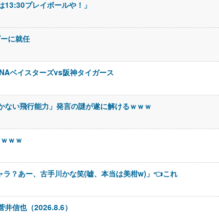
13:30プレイボールや！」
ダーに就任
eNAベイスターズvs阪神タイガース
かない飛行能力」発言の謎が遂に解けるｗｗｗ
ｗｗｗｗ
キャラ？あー、古手川かな笑(嘘、本当は美柑w)」👈これ
信也（2026.8.6）