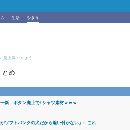
ーム
生活
やきう
急上昇
やきう
まとめ
一新 ボタン廃止でTシャツ素材ｗｗｗ
ムがソフトバンクの犬だから追い付かない」←これ