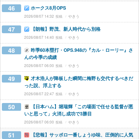
46
ホークス8月OPS
2026/08/07 14:32
やきう
47
【朗報】野茂、新人時代から別格
2026/08/07 14:40
やきう
48
昨季60本塁打・OPS.948の『カル・ローリー』さ
んの今季の成績
2026/08/07 06:00
やきう
49
才木浩人が降板した瞬間に梅野も交代するべきだ
った説、浮上する
2026/08/07 22:47
やきう
50
【日本ハム】堀瑞輝「この場面で任せる監督が悪
いと思って」火消し成功で3勝目
2026/08/07 06:00
やきう
51
【悲報】サッポロ一番しょうゆ味、圧倒的に人気