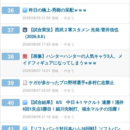
36
昨日の橋上-秀樹の采配ｗｗｗ
2026/08/05 01:59
やきう
37
【試合実況】西武２軍スタメン 先発:菅井信也
（2026.8.6）
2026/08/06 17:45
やきう
38
【画像】ハンターハンターの人気キャラ3人、メ
イドフィギュアになってしまうｗｗｗ
2026/08/07 14:01
やきう
39
ケガが多かったプロ野球選手※多村仁志禁止
2026/08/07 04:05
やきう
40
【試合結果】 8/5 中日 4-1 ヤクルト 連勝！涌井
6回1失点3勝目！細川先制打、福永マルチの活躍！
2026/08/05 21:18
やきう
41
【ソフトバンク対日本ハム16回戦】ソフトバン