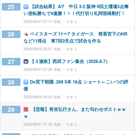
25
【試合結果】 8/7 中日 3-2 阪神 9回土壇場3点奪
い逆転勝ちで4連勝！！！代打切り札阿部殊勲打！
2026/08/07 21:17
やきう
26
ベイスターズ 11ー7 タイガース 筒香宮下のHR
など11得点 東7回3失点で試合を作る
2026/08/05 20:51
やきう
27
【３連敗】西武ファン集合（2026.8.7）
2026/08/07 21:26
やきう
28
De宮下朝陽 .268 5本 16点 ショート←こいつの評
価
2026/08/06 08:23
やきう
29
【悲報】有吉弘行さん、また匂わせポストｗｗ
ｗ
2026/08/07 21:35
やきう