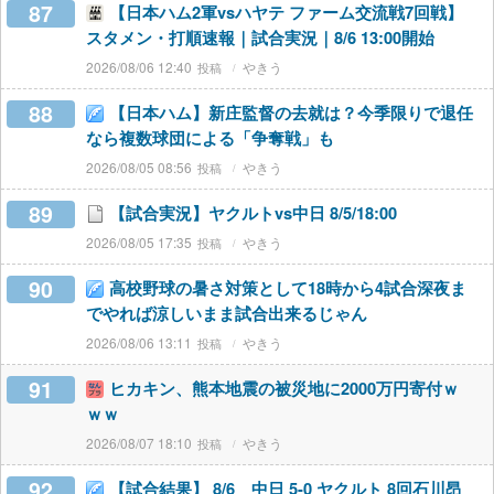
87
【日本ハム2軍vsハヤテ ファーム交流戦7回戦】
スタメン・打順速報｜試合実況｜8/6 13:00開始
2026/08/06 12:40
やきう
88
【日本ハム】新庄監督の去就は？今季限りで退任
なら複数球団による「争奪戦」も
2026/08/05 08:56
やきう
89
【試合実況】ヤクルトvs中日 8/5/18:00
2026/08/05 17:35
やきう
90
高校野球の暑さ対策として18時から4試合深夜ま
でやれば涼しいまま試合出来るじゃん
2026/08/06 13:11
やきう
91
ヒカキン、熊本地震の被災地に2000万円寄付ｗ
ｗｗ
2026/08/07 18:10
やきう
92
【試合結果】 8/6 中日 5-0 ヤクルト 8回石川昂