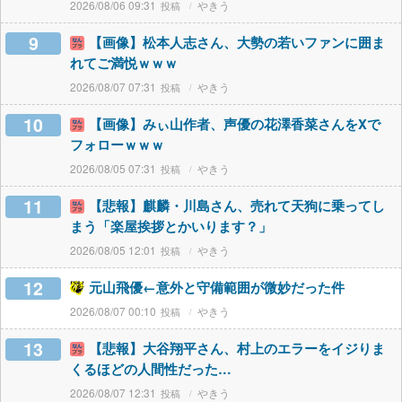
2026/08/06 09:31
やきう
9
【画像】松本人志さん、大勢の若いファンに囲ま
れてご満悦ｗｗｗ
2026/08/07 07:31
やきう
10
【画像】みぃ山作者、声優の花澤香菜さんをXで
フォローｗｗｗ
2026/08/05 07:31
やきう
11
【悲報】麒麟・川島さん、売れて天狗に乗ってし
まう「楽屋挨拶とかいります？」
2026/08/05 12:01
やきう
12
元山飛優←意外と守備範囲が微妙だった件
2026/08/07 00:10
やきう
13
【悲報】大谷翔平さん、村上のエラーをイジりま
くるほどの人間性だった…
2026/08/07 12:31
やきう