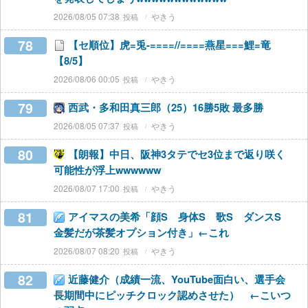
2026/08/05 07:38
やきう
78
【セ順位】虎=兎-====//====燕星===鯉=竜
【8/5】
2026/08/06 00:05
やきう
79
西武・多和田真三郎（25）16勝5敗 最多勝
2026/08/05 07:37
やきう
80
【朗報】中日、阪神3タテでセ3位まで返り咲く
可能性が浮上wwwwww
2026/08/07 17:00
やきう
81
アイマスの美希「顔S 身体S 歌S ダンスS
金髪だが茶髪オプション付き」←これ
2026/08/07 08:20
やきう
82
近藤健介（成績一流、YouTube面白い、選手会
長期間中にピッチクロック認めさせた） ←こいつ