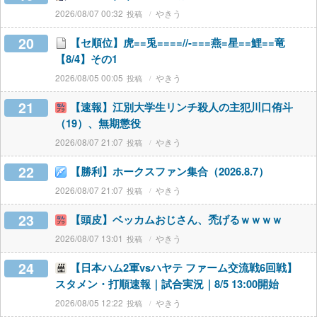
2026/08/07 00:32
やきう
20
【セ順位】虎==兎====//-===燕=星==鯉==竜
【8/4】その1
2026/08/05 00:05
やきう
21
【速報】江別大学生リンチ殺人の主犯川口侑斗
（19）、無期懲役
2026/08/07 21:07
やきう
22
【勝利】ホークスファン集合（2026.8.7）
2026/08/07 21:07
やきう
23
【頭皮】ベッカムおじさん、禿げるｗｗｗｗ
2026/08/07 13:01
やきう
24
【日本ハム2軍vsハヤテ ファーム交流戦6回戦】
スタメン・打順速報｜試合実況｜8/5 13:00開始
2026/08/05 12:22
やきう