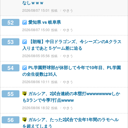
なしｗｗｗ
2026/08/07 15:01
やきう
52
愛知県 vs 岐阜県
2026/08/07 15:00
やきう
53
【朗報】中日ドラゴンズ、今シーズンのAクラス
入りまであと５ゲーム差に迫る
2026/08/05 05:56
やきう
54
PL学園野球部が休部して今年で10年目、PL学園
の全生徒数は35人
2026/08/06 10:11
やきう
55
ガルシア、2試合連続の本塁打wwwwwwwwしか
も3ランで今季7打点wwww
2026/08/06 18:32
やきう
56
ガルシア、たった2試合で去年1年間のラモヘル
を超えてしまう