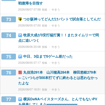
戦復帰を目指す
2026/08/07 07:58
やきう
73
つか阪神ってどんだけバントで試合落としてんだ
2026/08/05 07:00
やきう
74
牧原大成が3安打猛打賞！！またタイムリーで同
点に追いつく
2026/08/06 20:08
やきう
75
中日、3位まで5ゲーム差だった
2026/08/05 07:17
やきう
76
丸佳浩291本 山川穂高284本 柳田悠岐279本
←こいつらが300本打てずに終わるとは思わなかっ
たよな
2026/08/07 16:51
やきう
77
横浜DeNAベイスターズさん、とんでもないPV
を発表してしまうwwwwwwwwwwww