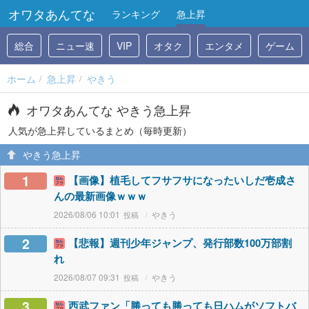
オワタあんてな
ランキング
急上昇
総合
ニュー速
VIP
オタク
エンタメ
ゲーム
ホーム
急上昇
やきう
オワタあんてな やきう急上昇
人気が急上昇しているまとめ（毎時更新）
やきう急上昇
1
【画像】植毛してフサフサになったいしだ壱成さ
んの最新画像ｗｗｗ
2026/08/06 10:01
やきう
2
【悲報】週刊少年ジャンプ、発行部数100万部割
れ
2026/08/07 09:31
やきう
3
西武ファン「勝っても勝っても日ハムがソフトバ