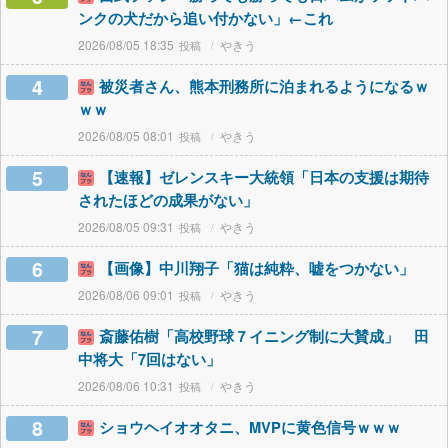
ンクの犬だから追い付かない」←これ
2026/08/05 18:35
やきう
4
被災者さん、熊本刑務所に泊まれるようになるｗ
ｗｗ
2026/08/05 08:01
やきう
5
【速報】ゼレンスキー大統領「日本の支援は期待
されたほどの成果がない」
2026/08/05 09:31
やきう
6
【画像】中川翔子「猫は純粋、嘘をつかない」
2026/08/06 09:01
やきう
7
斎藤佑樹「高校野球７イニング制に大賛成」 田
中将大「7回はない」
2026/08/06 10:31
やきう
8
ショウヘイオオタニ、MVPに黄色信号ｗｗｗ