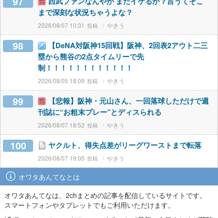
97
西武ファンなんやが まだイケるか？言うてそこ
まで深刻な状況ちゃうよな？
2026/08/07 10:31
やきう
98
【DeNA対阪神15回戦】阪神、2回表2アウト二三
塁から熊谷の2点タイムリーで先
制！！！！！！！！！！！！
2026/08/05 18:09
やきう
99
【悲報】阪神・元山さん、一回落球しただけで週
刊誌に“お粗末プレー”とディスられる
2026/08/07 18:52
やきう
100
ヤクルト、得失点差がリーグワーストまで転落
2026/08/07 19:05
やきう
オワタあんてなとは
オワタあんてなは、2chまとめの記事を配信しているサイトです。
スマートフォンやタブレットでもご利用いただけます。