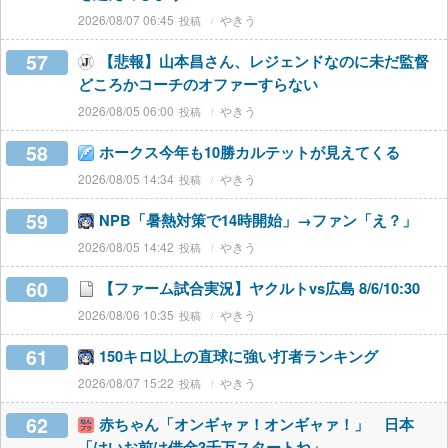
2026/08/07 06:45
やきう
57
【悲報】山本昌さん、レジェンドなのに未だ監督
どころかコーチのオファーすらない
2026/08/05 06:00
やきう
58
ホークス今年も10勝カルテットが見えてくる
2026/08/05 14:34
やきう
59
NPB「暑熱対策で14時開始」→ファン「え？」
2026/08/05 14:42
やきう
60
【ファーム試合実況】ヤクルトvs広島 8/6/10:30
2026/08/06 10:35
やきう
61
150キロ以上の直球に強い打者ランキング
2026/08/07 15:22
やきう
62
赤ちゃん「オンギャァ！オンギャァ！」 日本
「はいお前は借金3千万スタートね」