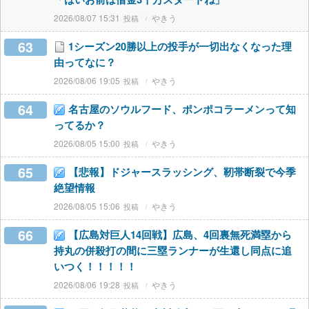
2026/08/07 15:31
やきう
63
1シーズン20勝以上の投手が一切出なくなった理
由ってなに？
2026/08/06 19:05
やきう
64
名古屋のソウルフード、ポンポコラーメンって知
ってるか？
2026/08/05 15:00
やきう
65
【悲報】ドジャースラッシング、靭帯断裂で今季
絶望情報
2026/08/05 15:06
やきう
66
【広島対巨人14回戦】広島、4回裏無死満塁から
持丸の併殺打の間に三塁ランナーが生還し同点に追
いつく！！！！！
2026/08/06 19:28
やきう