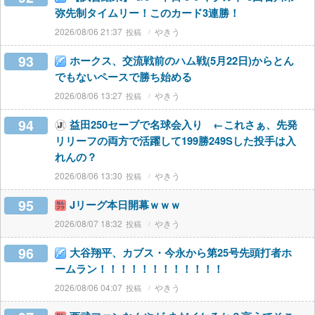
弥先制タイムリー！このカード3連勝！
2026/08/06 21:37
やきう
93
ホークス、交流戦前のハム戦(5月22日)からとん
でもないペースで勝ち始める
2026/08/06 13:27
やきう
94
益田250セーブで名球会入り ←これさぁ、先発
リリーフの両方で活躍して199勝249Sした投手は入
れんの？
2026/08/06 13:30
やきう
95
Jリーグ本日開幕ｗｗｗ
2026/08/07 18:32
やきう
96
大谷翔平、カブス・今永から第25号先頭打者ホ
ームラン！！！！！！！！！！！！
2026/08/06 04:07
やきう