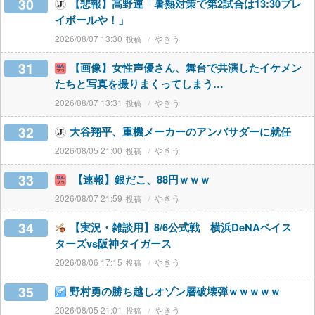
30
【悲報】高野連「暑熱対策で第2試合は13:30プレ
イボールや！」
2026/08/07 13:30
やきう
31
【画像】女性声優さん、舞台で共演したイケメン
たちと写真を撮りまくってしまう…
2026/08/07 13:31
やきう
32
大谷翔平、重機メーカーのアンバサダーに就任
2026/08/05 21:00
やきう
33
【速報】銀だこ、88円ｗｗｗ
2026/08/07 21:59
やきう
34
【実況・雑談用】8/6公式戦 横浜DeNAベイス
ターズvs阪神タイガース
2026/08/06 17:15
やきう
35
野村勇の勝ち越しオゾン層破壊弾ｗｗｗｗｗ
2026/08/05 21:01
やきう