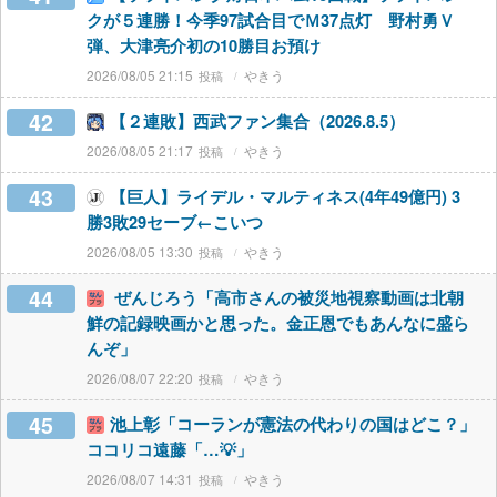
クが５連勝！今季97試合目でＭ37点灯 野村勇Ｖ
弾、大津亮介初の10勝目お預け
2026/08/05 21:15
やきう
42
【２連敗】西武ファン集合（2026.8.5）
2026/08/05 21:17
やきう
43
【巨人】ライデル・マルティネス(4年49億円) 3
勝3敗29セーブ←こいつ
2026/08/05 13:30
やきう
44
ぜんじろう「高市さんの被災地視察動画は北朝
鮮の記録映画かと思った。金正恩でもあんなに盛ら
んぞ」
2026/08/07 22:20
やきう
45
池上彰「コーランが憲法の代わりの国はどこ？」
ココリコ遠藤「…💡」
2026/08/07 14:31
やきう