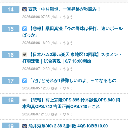
14
西武・中村剛也、一軍昇格が秒読み！
2026/08/06 07:35
やきう
15
【悲報】桑田真澄「今の野球は長打、速いボール
ばっか」
2026/08/06 16:20
やきう
16
【日本ハム2軍vs楽天 東地区13回戦】スタメン・
打順速報｜試合実況｜8/7 13:00開始
2026/08/07 12:30
やきう
17
「だけどそれが1番難しいのよ」ってなるもの
2026/08/05 12:06
やきう
18
【悲報】村上宗隆OPS.895 鈴木誠也OPS.840 岡
本和真OPS.742 吉田正尚OPS.740←これ
2026/08/07 21:00
やきう
19
涌井秀章(40) 2.88 3勝1敗 4QS K/BB10.00