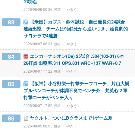
の弱点
2026/08/06 00:26
やきう
83
【米国】カブス・鈴木誠也 自己最長の24試合
連続出塁 チームは9回2死から追いつき、延長劇的
サヨナラで4連勝
2026/08/07 08:31
やきう
84
エンカーナシオン(De) 25試合 .304(102-31) 6本
26打点 出塁率.311 OPS.831 wRC+137 WAR+0.7
2026/08/07 17:22
やきう
85
【阪神】小谷野栄一打撃チーフコーチ、片山大樹
ブルペンコーチが体調不良でベンチ外 梵英心２軍
打撃コーチがベンチ入り
2026/08/07 17:50
やきう
86
ヤクルト、ついにBクラスまで1ゲーム差
2026/08/05 08:05
やきう