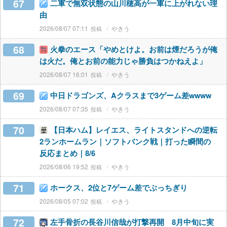
67
二軍で無双状態の山川穂高が一軍に上がれない理
由
2026/08/07 07:11
やきう
68
火拳のエース「やめとけよ。お前は煙だろうが俺
は火だ。俺とお前の能力じゃ勝負はつかねえよ」
2026/08/07 16:01
やきう
69
中日ドラゴンズ、Aクラスまで3ゲーム差wwww
2026/08/07 07:35
やきう
70
【日本ハム】レイエス、ライトスタンドへの逆転
2ランホームラン｜ソフトバンク戦｜打った瞬間の
反応まとめ｜8/6
2026/08/06 19:52
やきう
71
ホークス、2位と7ゲーム差でぶっちぎり
2026/08/05 07:02
やきう
72
左手骨折の長谷川信哉が打撃再開 8月中旬に実