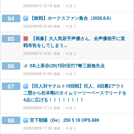
2026/08/10 12:19
やきう
84
【敗戦】ホークスファン集合（2026.8.8）
2026/08/08 20:46
やきう
85
【画像】大人気若手声優さん、全声優相手に宣
戦布告をしてしまう...
2026/08/10 12:31
やきう
86
SB上茶谷(29)7回5安打7奪三振無失点
2026/08/08 21:00
やきう
87
【巨人対ヤクルト19回戦】巨人、8回裏2アウト
二塁から松本剛のタイムリーツーベースでリードを
4点に広げる！！！！！！！！
2026/08/09 17:12
やきう
88
宮下朝陽（De）.250 5 18 OPS.689
2026/08/09 17:30
やきう