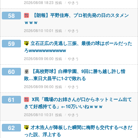
2026/08/08 18:23
やきう
58
【朗報】平野佳寿、プロ初先発の日のスタメン
ｗｗｗ
2026/08/10 10:01
やきう
59
立石正広の見逃し三振、最後の球はボールだった
ろwwwwwwwwwww
2026/08/09 06:00
やきう
60
【高校野球】白樺学園、9回に勝ち越し許し惜
敗…東日大昌平に1-2で敗れる
2026/08/09 06:00
やきう
61
X民「職場のお姉さんが口からネットミーム出て
きて好感持てる」←10万いいねｗｗｗ
2026/08/10 10:31
やきう
62
才木浩人が降板した瞬間に梅野も交代するべきだ
った説、浮上する