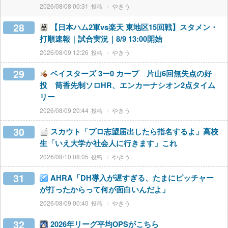
2026/08/08 00:31
やきう
28
【日本ハム2軍vs楽天 東地区15回戦】スタメン・
打順速報｜試合実況｜8/9 13:00開始
2026/08/09 12:26
やきう
29
ベイスターズ 3ー0 カープ 片山6回無失点の好
投 筒香先制ソロHR、エンカーナシオン2点タイム
リー
2026/08/09 20:44
やきう
30
スカウト「プロ志望届出したら指名するよ」高校
生「いえ大学か社会人に行きます」これ
2026/08/10 08:05
やきう
31
AHRA「DH導入が遅すぎる、たまにピッチャー
が打ったからって何が面白いんだよ」
2026/08/09 00:40
やきう
32
2026年リーグ平均OPSがこちら