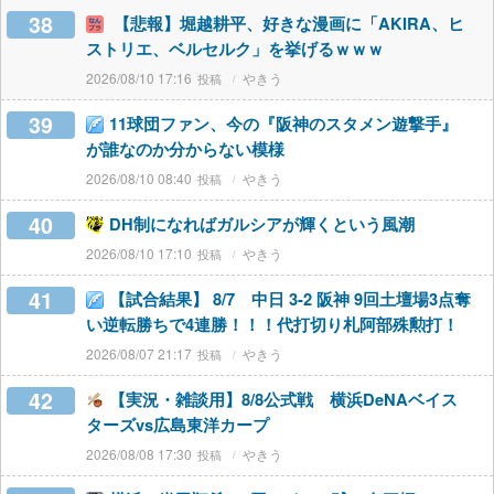
38
【悲報】堀越耕平、好きな漫画に「AKIRA、ヒ
ストリエ、ベルセルク」を挙げるｗｗｗ
2026/08/10 17:16
やきう
39
11球団ファン、今の『阪神のスタメン遊撃手』
が誰なのか分からない模様
2026/08/10 08:40
やきう
40
DH制になればガルシアが輝くという風潮
2026/08/10 17:10
やきう
41
【試合結果】 8/7 中日 3-2 阪神 9回土壇場3点奪
い逆転勝ちで4連勝！！！代打切り札阿部殊勲打！
2026/08/07 21:17
やきう
42
【実況・雑談用】8/8公式戦 横浜DeNAベイス
ターズvs広島東洋カープ
2026/08/08 17:30
やきう