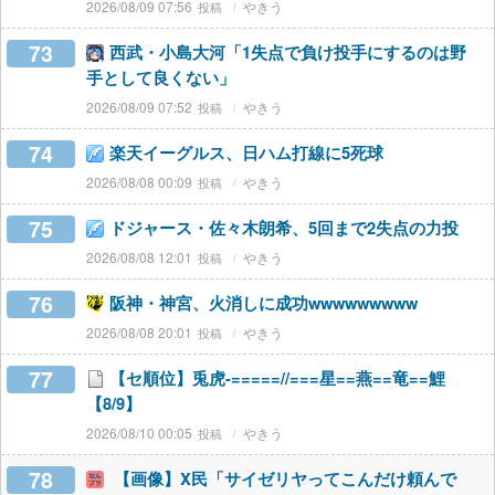
2026/08/09 07:56
やきう
73
西武・小島大河「1失点で負け投手にするのは野
手として良くない」
2026/08/09 07:52
やきう
74
楽天イーグルス、日ハム打線に5死球
2026/08/08 00:09
やきう
75
ドジャース・佐々木朗希、5回まで2失点の力投
2026/08/08 12:01
やきう
76
阪神・神宮、火消しに成功wwwwwwwww
2026/08/08 20:01
やきう
77
【セ順位】兎虎-=====//===星==燕==竜==鯉
【8/9】
2026/08/10 00:05
やきう
78
【画像】X民「サイゼリヤってこんだけ頼んで