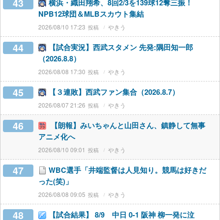
43
横浜・織田翔希、8回2/3を139球12奪三振！
NPB12球団＆MLBスカウト集結
2026/08/10 17:23
やきう
44
【試合実況】西武スタメン 先発:隅田知一郎
（2026.8.8）
2026/08/08 17:30
やきう
45
【３連敗】西武ファン集合（2026.8.7）
2026/08/07 21:26
やきう
46
【朗報】みいちゃんと山田さん、鎮静して無事
アニメ化へ
2026/08/10 09:01
やきう
47
WBC選手「井端監督は人見知り。競馬は好きだ
った(笑)」
2026/08/08 09:05
やきう
48
【試合結果】 8/9 中日 0-1 阪神 柳一発に泣