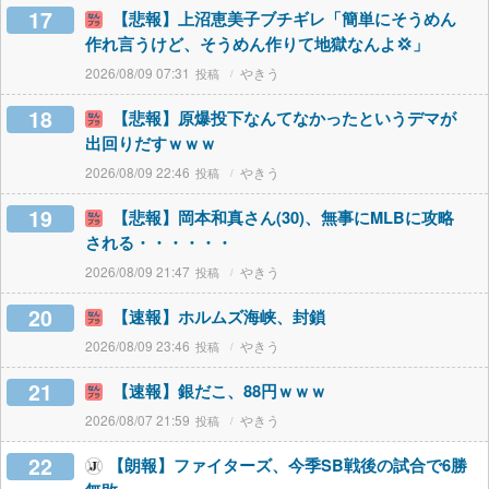
17
【悲報】上沼恵美子ブチギレ「簡単にそうめん
作れ言うけど、そうめん作りて地獄なんよ💢」
2026/08/09 07:31
やきう
18
【悲報】原爆投下なんてなかったというデマが
出回りだすｗｗｗ
2026/08/09 22:46
やきう
19
【悲報】岡本和真さん(30)、無事にMLBに攻略
される・・・・・・
2026/08/09 21:47
やきう
20
【速報】ホルムズ海峡、封鎖
2026/08/09 23:46
やきう
21
【速報】銀だこ、88円ｗｗｗ
2026/08/07 21:59
やきう
22
【朗報】ファイターズ、今季SB戦後の試合で6勝