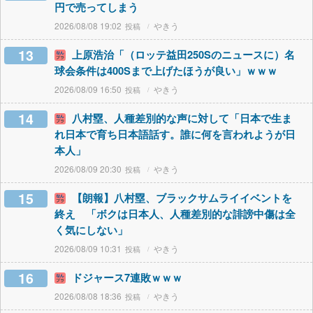
円で売ってしまう
2026/08/08 19:02
やきう
13
上原浩治「（ロッテ益田250Sのニュースに）名
球会条件は400Sまで上げたほうが良い」ｗｗｗ
2026/08/09 16:50
やきう
14
八村塁、人種差別的な声に対して「日本で生ま
れ日本で育ち日本語話す。誰に何を言われようが日
本人」
2026/08/09 20:30
やきう
15
【朗報】八村塁、ブラックサムライイベントを
終え 「ボクは日本人、人種差別的な誹謗中傷は全
く気にしない」
2026/08/09 10:31
やきう
16
ドジャース7連敗ｗｗｗ
2026/08/08 18:36
やきう