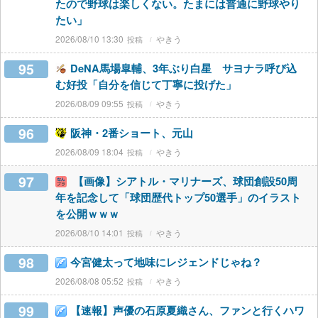
たので野球は楽しくない。たまには普通に野球やり
たい」
2026/08/10 13:30
やきう
95
DeNA馬場皐輔、3年ぶり白星 サヨナラ呼び込
む好投「自分を信じて丁寧に投げた」
2026/08/09 09:55
やきう
96
阪神・2番ショート、元山
2026/08/09 18:04
やきう
97
【画像】シアトル・マリナーズ、球団創設50周
年を記念して「球団歴代トップ50選手」のイラスト
を公開ｗｗｗ
2026/08/10 14:01
やきう
98
今宮健太って地味にレジェンドじゃね？
2026/08/08 05:52
やきう
99
【速報】声優の石原夏織さん、ファンと行くハワ