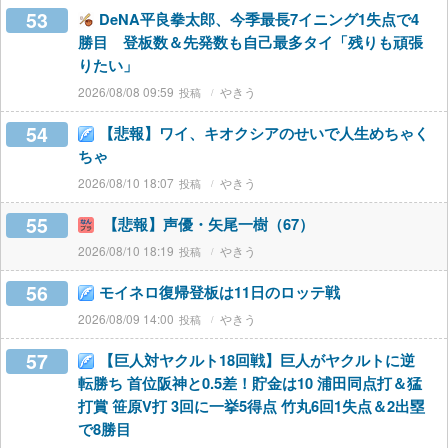
53
DeNA平良拳太郎、今季最長7イニング1失点で4
勝目 登板数＆先発数も自己最多タイ「残りも頑張
りたい」
2026/08/08 09:59
やきう
54
【悲報】ワイ、キオクシアのせいで人生めちゃく
ちゃ
2026/08/10 18:07
やきう
55
【悲報】声優・矢尾一樹（67）
2026/08/10 18:19
やきう
56
モイネロ復帰登板は11日のロッテ戦
2026/08/09 14:00
やきう
57
【巨人対ヤクルト18回戦】巨人がヤクルトに逆
転勝ち 首位阪神と0.5差！貯金は10 浦田同点打＆猛
打賞 笹原V打 3回に一挙5得点 竹丸6回1失点＆2出塁
で8勝目