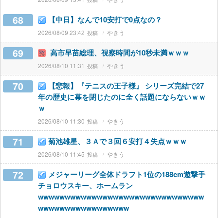
68
【中日】なんで10安打で0点なの？
2026/08/09 23:42
やきう
69
高市早苗総理、視察時間が10秒未満ｗｗｗ
2026/08/10 11:31
やきう
70
【悲報】『テニスの王子様』 シリーズ完結で27
年の歴史に幕を閉じたのに全く話題にならないｗｗ
ｗ
2026/08/10 11:30
やきう
71
菊池雄星、３Ａで３回６安打４失点ｗｗｗ
2026/08/10 11:45
やきう
72
メジャーリーグ全体ドラフト1位の188cm遊撃手
チョロウスキー、ホームラン
wwwwwwwwwwwwwwwwwwwwwwwwwwwwwww
wwwwwwwwwwwwwwwww