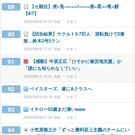
89
【セ順位】虎=兎-====//====燕=星==竜=鯉
【8/7】
2026/08/08 02:05
やきう
90
【試合結果】ヤクルト3-7巨人 逆転負けで2連
敗…鈴木2号2ラン
2026/08/09 17:31
やきう
91
【感動】中居正広「ひそかに被災地支援」か
「誰にも知られなくていい」
2026/08/10 13:01
やきう
92
ベイスターズ、遂にAクラスへ
2026/08/09 09:18
やきう
93
イチロー53歳まだ凄いwww
2026/08/08 21:33
やきう
94
小笠原慎之介「ずっと勝利至上主義のチームにい