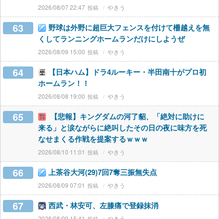
2026/08/07 22:47
やきう
63
野球は外野に超巨大フェンスを付けて柵越えを無
くしてランニングホームランだけにしようぜ
2026/08/09 15:00
やきう
64
【日本ハム】ドラ4ルーキー・半田南十がプロ初
ホームラン！！
2026/08/08 19:00
やきう
65
【悲報】キングダムの河了貂、「絶対に助けに
来る」と涙ながらに絶叫したその日の夜に味方を死
なせまくる作戦を提案するｗｗｗ
2026/08/10 11:01
やきう
66
上茶谷大河(29)7回7奪三振無失点
2026/08/09 07:01
やきう
67
西武・林安可、左膝痛で登録抹消
2026/08/09 15:41
やきう