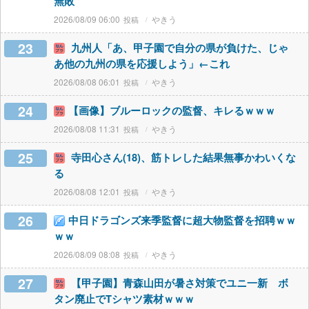
無敗
2026/08/09 06:00
やきう
23
九州人「あ、甲子園で自分の県が負けた、じゃ
あ他の九州の県を応援しよう」←これ
2026/08/08 06:01
やきう
24
【画像】ブルーロックの監督、キレるｗｗｗ
2026/08/08 11:31
やきう
25
寺田心さん(18)、筋トレした結果無事かわいくな
る
2026/08/08 12:01
やきう
26
中日ドラゴンズ来季監督に超大物監督を招聘ｗｗ
ｗｗ
2026/08/09 08:08
やきう
27
【甲子園】青森山田が暑さ対策でユニ一新 ボ
タン廃止でTシャツ素材ｗｗｗ