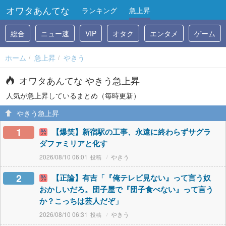
オワタあんてな
ランキング
急上昇
総合
ニュー速
VIP
オタク
エンタメ
ゲーム
ホーム
急上昇
やきう
オワタあんてな やきう急上昇
人気が急上昇しているまとめ（毎時更新）
やきう急上昇
1
【爆笑】新宿駅の工事、永遠に終わらずサグラ
ダファミリアと化す
2026/08/10 06:01
やきう
2
【正論】有吉「『俺テレビ見ない』って言う奴
おかしいだろ。団子屋で『団子食べない』って言う
か？こっちは芸人だぞ」
2026/08/10 06:31
やきう