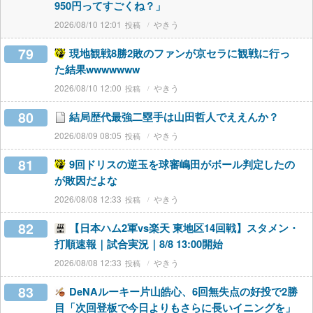
950円ってすごくね？」
2026/08/10 12:01
やきう
79
現地観戦8勝2敗のファンが京セラに観戦に行っ
た結果wwwwwww
2026/08/10 12:00
やきう
80
結局歴代最強二塁手は山田哲人でええんか？
2026/08/09 08:05
やきう
81
9回ドリスの逆玉を球審嶋田がボール判定したの
が敗因だよな
2026/08/08 12:33
やきう
82
【日本ハム2軍vs楽天 東地区14回戦】スタメン・
打順速報｜試合実況｜8/8 13:00開始
2026/08/08 12:33
やきう
83
DeNAルーキー片山皓心、6回無失点の好投で2勝
目「次回登板で今日よりもさらに長いイニングを」