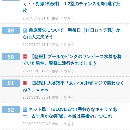
く・・打線2桁安打、1-2塁のチャンスを6回逃す拙
攻
2026/08/09 21:10
やきう
49
栗原陵矢について 明後日（11日ロッテ戦）か
らは大丈夫そう
2026/08/09 21:14
やきう
50
【悲報】プールでピンクのワンピース水着を着
ていた男性、警察に連行されてしまう
2026/08/10 17:52
やきう
51
【悲報】大谷翔平「あいつ(井端)マジで笑わなく
ね？」ｗｗｗ
2026/08/10 09:31
やきう
52
ネット民「ToLOVEるで1番好きなキャラ？あ
ー、古手川かな笑(嘘、本当は美柑w)」👈これ
2026/08/08 09:43
やきう