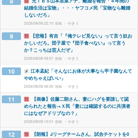
8
元ＴＢＳ山本里菜アナ、離婚を報告「４年間の
結婚生活は宝物」・・・ヤフコメ民「宝物なら離婚
しないだろ」
2026/08/08 22:10
やきう
9
【悲報】有吉「『俺テレビ見ない』って言う奴お
かしいだろ。団子屋で『団子食べない』って言う
か？こっちは芸人だぞ」
2026/08/08 09:01
やきう
10
江本孟紀「そんなにお体が大事なら甲子園なんて
やめちゃえばいい」
2026/08/08 06:00
やきう
11
【画像】佐藤二朗さん、妻にハグを要請して認
められたと報告→Ｘ民「妻には確認するのに共演者
にはなぜアドリブなの？」
2026/08/09 10:01
やきう
12
【朗報】Jリーグチームさん、試合チケットを0