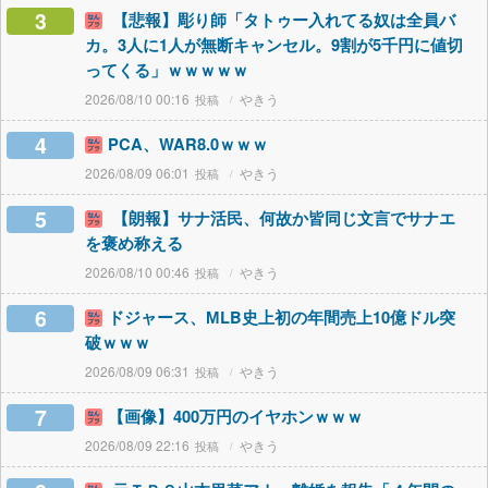
3
【悲報】彫り師「タトゥー入れてる奴は全員バ
カ。3人に1人が無断キャンセル。9割が5千円に値切
ってくる」ｗｗｗｗｗ
2026/08/10 00:16
やきう
4
PCA、WAR8.0ｗｗｗ
2026/08/09 06:01
やきう
5
【朗報】サナ活民、何故か皆同じ文言でサナエ
を褒め称える
2026/08/10 00:46
やきう
6
ドジャース、МLB史上初の年間売上10億ドル突
破ｗｗｗ
2026/08/09 06:31
やきう
7
【画像】400万円のイヤホンｗｗｗ
2026/08/09 22:16
やきう