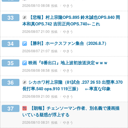
2026/08/10 08:08
やきう
33
【悲報】村上宗隆OPS.895 鈴木誠也OPS.840 岡
本和真OPS.742 吉田正尚OPS.740←これ
2026/08/07 21:00
やきう
34
【勝利】ホークスファン集合（2026.8.7）
2026/08/07 21:07
やきう
35
映画『8番出口』地上波初放送決定ｗｗｗ
2026/08/08 08:58
やきう
36
シカホワ村上宗隆（81試合 .237 26 53 出塁率.370
長打率.540 ops.910 119三振） ←率直な印象
2026/08/09 21:00
やきう
37
【朗報】チェンソーマン作者、別名義で漫画描
いている疑惑が浮上する
2026/08/10 08:31
やきう