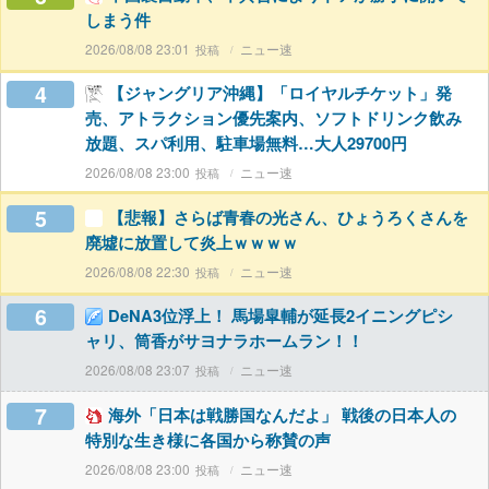
しまう件
2026/08/08 23:01
ニュー速
4
【ジャングリア沖縄】「ロイヤルチケット」発
売、アトラクション優先案内、ソフトドリンク飲み
放題、スパ利用、駐車場無料…大人29700円
2026/08/08 23:00
ニュー速
5
【悲報】さらば青春の光さん、ひょうろくさんを
廃墟に放置して炎上ｗｗｗｗ
2026/08/08 22:30
ニュー速
6
DeNA3位浮上！ 馬場皐輔が延長2イニングピシ
ャリ、筒香がサヨナラホームラン！！
2026/08/08 23:07
ニュー速
7
海外「日本は戦勝国なんだよ」 戦後の日本人の
特別な生き様に各国から称賛の声
2026/08/08 23:00
ニュー速