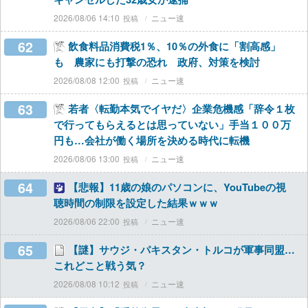
2026/08/06 14:10
ニュー速
62
飲食料品消費税1％、10％の外食に「割高感」
も 農家にも打撃の恐れ 政府、対策を検討
2026/08/08 12:00
ニュー速
63
若者〈転勤本気でイヤだ〉企業危機感「辞令１枚
で行ってもらえるとは思っていない」手当１００万
円も…会社が働く場所を決める時代に転機
2026/08/06 13:00
ニュー速
64
【悲報】11歳の娘のパソコンに、YouTubeの視
聴時間の制限を設定した結果ｗｗｗ
2026/08/06 22:00
ニュー速
65
【謎】サウジ・パキスタン・トルコが軍事同盟…
これどこと戦う気？
2026/08/08 10:12
ニュー速