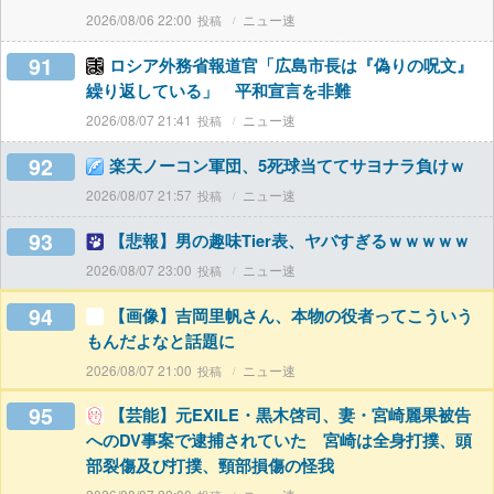
2026/08/06 22:00
ニュー速
91
ロシア外務省報道官「広島市長は『偽りの呪文』
繰り返している」 平和宣言を非難
2026/08/07 21:41
ニュー速
92
楽天ノーコン軍団、5死球当ててサヨナラ負けｗ
2026/08/07 21:57
ニュー速
93
【悲報】男の趣味Tier表、ヤバすぎるｗｗｗｗｗ
2026/08/07 23:00
ニュー速
94
【画像】吉岡里帆さん、本物の役者ってこういう
もんだよなと話題に
2026/08/07 21:00
ニュー速
95
【芸能】元EXILE・黒木啓司、妻・宮崎麗果被告
へのDV事案で逮捕されていた 宮崎は全身打撲、頭
部裂傷及び打撲、頸部損傷の怪我