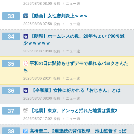
2026/08/08 08:00
ニュー速
33
【動画】女性審判炎上ｗｗｗ
2026/08/08 07:58
ニュー速
34
【朗報】ホームレスの数、20年ちょいで90％減
少ｗｗｗｗｗ
2026/08/08 19:00
ニュー速
35
平和の日に黙祷もせずデモで暴れるパヨクさんた
ち
2026/08/06 20:31
ニュー速
36
【令和版】女性に好かれる「おじさん」とは
2026/08/07 08:00
ニュー速
37
【地震】東京、ドンっと揺れた地震は震度2
2026/08/07 17:02
ニュー速
38
高橋奎二、2週連続の背信投球 池山監督すっぱ