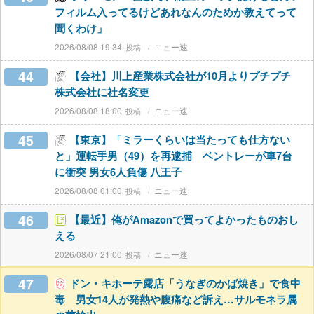
フィルム入ってるけどあれなんのためか教えてって
聞くわけ」
2026/08/08 19:34
ニュー速
44
【会社】川上産業株式会社が10月よりプチプチ
株式会社に社名変更
2026/08/08 18:00
ニュー速
45
【東京】「ミラーくらいは当たっても仕方ない
と」運転手男（49）を再逮捕 ベントレーが車7台
に衝突 男女6人負傷 八王子
2026/08/08 01:00
ニュー速
46
【最近】俺がAmazonで買ってよかったものおし
える
2026/08/07 21:00
ニュー速
47
ドン・キホーテ露店「うなぎのかば焼き」で食中
毒 男女14人が発熱や腹痛など訴え…サルモネラ属