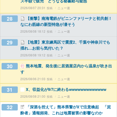
ズ半額で販売 どうなる秘書給与疑惑
2026/08/07 20:31
ニュー速
28
【衝撃】南海電鉄がピニンファリーナと初共創！
なにわ筋線の新型特急が凄そう
2026/08/08 18:12
ニュー速
29
【地震】東京練馬区で震度2、千葉や神奈川でも
揺れ…お前ら気付いた？
2026/08/08 19:12
ニュー速
30
熊本地震、発生後に居酒屋店内から温泉が吹き出
す
2026/08/06 21:03
ニュー速
31
X、収益化が9/7に終わるwwwwwwwwwwwww
2026/08/08 21:00
ニュー速
32
「深酒を控えて」熊本県警がXで注意喚起 「泥
酔者」通報頻発、これは地震被害の影響なのか