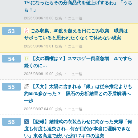
1%になったらその分商品代を値上げするわ」「うち
も！」
2026/08/06 13:00
ニュー速
53
ごみ収集、40度を超える日にごみ収集 職員は
サボっていると思われたくなくて休めない現実
2026/08/06 13:01
ニュー速
54
【次の覇権は？】スマホゲー倒産急増 🍙ですら
続くのに…
2026/08/08 19:00
ニュー速
55
【天文】太陽に含まれる「銀」は従来推定よりも
約55％多かった？ 隕石の分析結果との矛盾解消へ
一歩
2026/08/07 04:00
ニュー速
56
【悲報】結婚式の衣装合わせに向かった夫婦「何
度も何度も追突され…何が目的か本当に理解できな
い」東名高速で続いた約1.7キロの追突