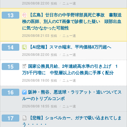
2026/08/08 22:00
ニュー速
13
【広島】廿日市の中学野球部員死亡事故 書類送
検の医師、別人のCT画像で診察した疑い 頭部出血
に気づかなかった可能性
2026/08/08 21:03
ニュー速
14
【AI悲報】スマホ端末、平均価格8万円超へ
2026/08/08 22:00
ニュー速
15
国家公務員月給、2年連続高水準の引き上げ 1
万5千円増に 中堅層以上の公務員に手厚く配分
2026/08/08 19:00
ニュー速
16
阪神・熊谷、悪送球・ラリアット・追いついてス
ルーのトリプルコンボ
2026/08/08 18:55
ニュー速
17
【悲報】ショベルカー、ガチで吸い込まれてしま
う・・・・・