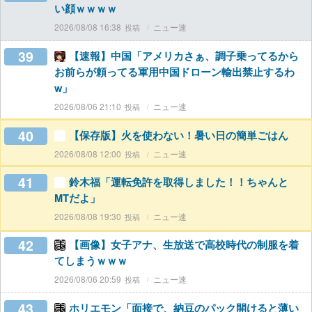
い顔ｗｗｗｗ
2026/08/08 16:38
ニュー速
39
【速報】中国「アメリカさぁ、調子乗ってるから
お前らが頼ってる軍用中国ドローン輸出禁止するわ
w」
2026/08/06 21:10
ニュー速
40
【保存版】火を使わない！暑い日の簡単ごはん
2026/08/08 12:00
ニュー速
41
鈴木福「運転免許を取得しました！！ちゃんと
MTだよ」
2026/08/08 19:30
ニュー速
42
【画像】女子アナ、生放送で高校時代の制服を着
てしまうｗｗｗ
2026/08/06 20:59
ニュー速
43
ホリエモン「面接で、納豆のパック開けると薄い