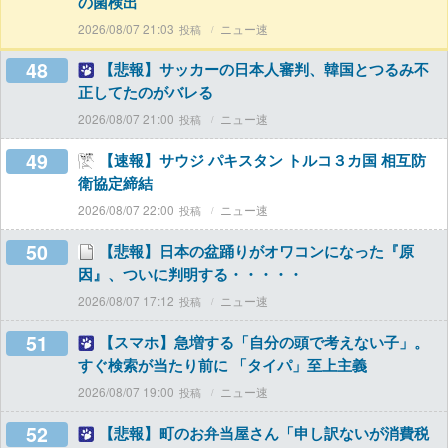
の菌検出
2026/08/07 21:03
ニュー速
48
【悲報】サッカーの日本人審判、韓国とつるみ不
正してたのがバレる
2026/08/07 21:00
ニュー速
49
【速報】サウジ パキスタン トルコ３カ国 相互防
衛協定締結
2026/08/07 22:00
ニュー速
50
【悲報】日本の盆踊りがオワコンになった『原
因』、ついに判明する・・・・・
2026/08/07 17:12
ニュー速
51
【スマホ】急増する「自分の頭で考えない子」。
すぐ検索が当たり前に 「タイパ」至上主義
2026/08/07 19:00
ニュー速
52
【悲報】町のお弁当屋さん「申し訳ないが消費税