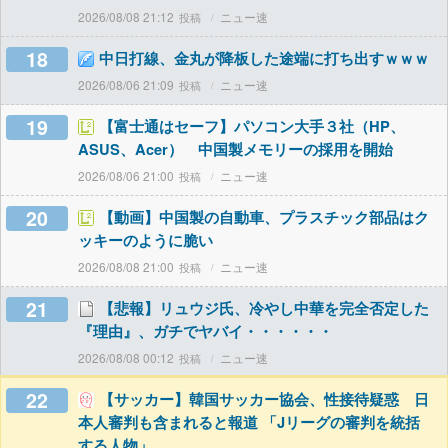
2026/08/08 21:12
ニュー速
18
中日打線、金丸が降板した途端に打ち出すｗｗｗ
2026/08/06 21:09
ニュー速
19
【富士通はセーフ】パソコン大手３社（HP、
ASUS、Acer） 中国製メモリーの採用を開始
2026/08/06 21:00
ニュー速
20
【動画】中国製の自動車、プラスチック部品はク
ッキーのように脆い
2026/08/08 21:00
ニュー速
21
【悲報】リュウジ氏、冷やし中華を完全否定した
『理由』、ガチでヤバイ・・・・・・
2026/08/08 00:12
ニュー速
22
【サッカー】韓国サッカー協会、性接待疑惑 日
本人審判も含まれると報道 「Jリーグの審判を統括
する人物」