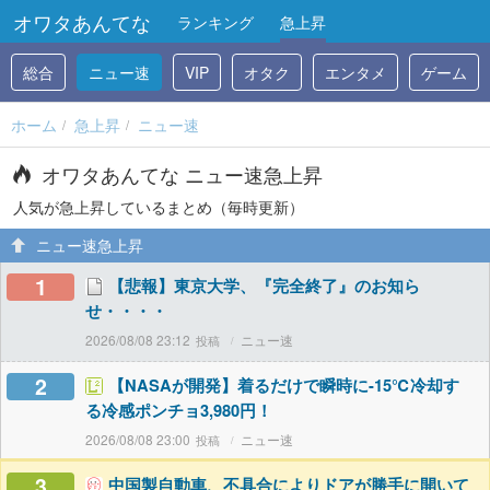
オワタあんてな
ランキング
急上昇
総合
ニュー速
VIP
オタク
エンタメ
ゲーム
ホーム
急上昇
ニュー速
オワタあんてな ニュー速急上昇
人気が急上昇しているまとめ（毎時更新）
ニュー速急上昇
1
【悲報】東京大学、『完全終了』のお知ら
せ・・・・
2026/08/08 23:12
ニュー速
2
【NASAが開発】着るだけで瞬時に-15℃冷却す
る冷感ポンチョ3,980円！
2026/08/08 23:00
ニュー速
3
中国製自動車、不具合によりドアが勝手に開いて