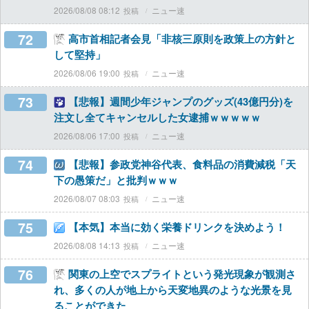
2026/08/08 08:12
ニュー速
72
高市首相記者会見「非核三原則を政策上の方針と
して堅持」
2026/08/06 19:00
ニュー速
73
【悲報】週間少年ジャンプのグッズ(43億円分)を
注文し全てキャンセルした女逮捕ｗｗｗｗｗ
2026/08/06 17:00
ニュー速
74
【悲報】参政党神谷代表、食料品の消費減税「天
下の愚策だ」と批判ｗｗｗ
2026/08/07 08:03
ニュー速
75
【本気】本当に効く栄養ドリンクを決めよう！
2026/08/08 14:13
ニュー速
76
関東の上空でスプライトという発光現象が観測さ
れ、多くの人が地上から天変地異のような光景を見
ることができた