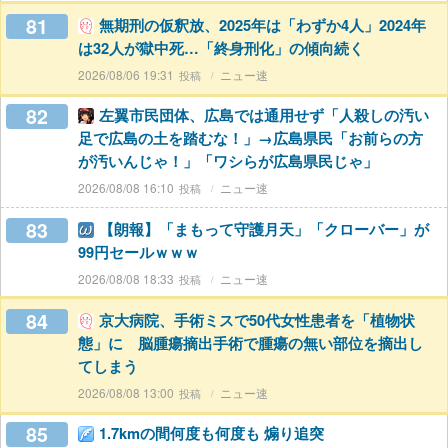
81
無期刑の仮釈放、2025年は「わずか4人」2024年
は32人が獄中死…「終身刑化」の傾向続く
2026/08/06 19:31
ニュー速
82
左翼市民団体、広島では通用せず「人殺しの汚い
足で広島の土を踏むな！」→広島県民「お前らの方
が汚いんじゃ！」「ワシらが広島県民じゃ」
2026/08/08 16:10
ニュー速
83
【朗報】「まもって守護月天」「クローバー」が
99円セールｗｗｗ
2026/08/08 18:33
ニュー速
84
京大病院、手術ミスで50代女性患者を「植物状
態」に 脳腫瘍摘出手術で腫瘍の無い部位を摘出し
てしまう
2026/08/08 13:00
ニュー速
85
1.7kmの間何度も何度も 煽り追突