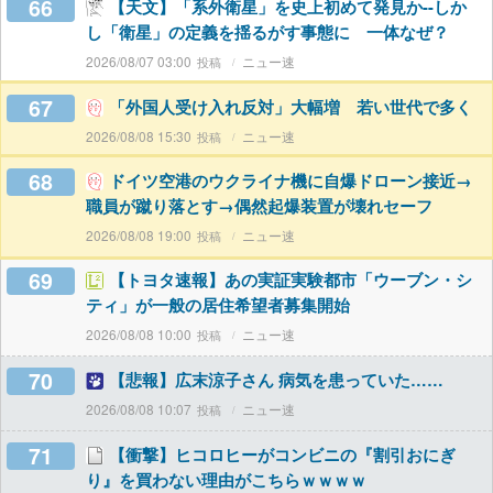
66
【天文】「系外衛星」を史上初めて発見か--しか
し「衛星」の定義を揺るがす事態に 一体なぜ？
2026/08/07 03:00
ニュー速
67
「外国人受け入れ反対」大幅増 若い世代で多く
2026/08/08 15:30
ニュー速
68
ドイツ空港のウクライナ機に自爆ドローン接近→
職員が蹴り落とす→偶然起爆装置が壊れセーフ
2026/08/08 19:00
ニュー速
69
【トヨタ速報】あの実証実験都市「ウーブン・シ
ティ」が一般の居住希望者募集開始
2026/08/08 10:00
ニュー速
70
【悲報】広末涼子さん 病気を患っていた……
2026/08/08 10:07
ニュー速
71
【衝撃】ヒコロヒーがコンビニの『割引おにぎ
り』を買わない理由がこちらｗｗｗｗ