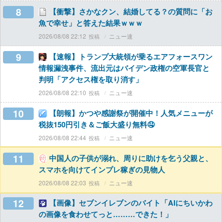
8
【衝撃】さかなクン、結婚してる？の質問に「お
魚で幸せ」と答えた結果ｗｗｗ
2026/08/08 22:12
ニュー速
9
【速報】トランプ大統領が乗るエアフォースワン
情報漏洩事件、流出元はバイデン政権の空軍長官と
判明「アクセス権を取り消す」
2026/08/08 22:10
ニュー速
10
【朗報】かつや感謝祭が開催中！人気メニューが
税抜150円引き＆ご飯大盛り無料🤤
2026/08/08 22:44
ニュー速
11
中国人の子供が溺れ、周りに助けを乞う父親と、
スマホを向けてインプレ稼ぎの見物人
2026/08/08 22:03
ニュー速
12
【画像】セブンイレブンのバイト「AIにちいかわ
の画像を食わせてっと………できた！」