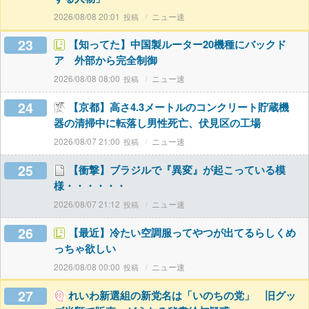
2026/08/08 20:01
ニュー速
23
【知ってた】中国製ルーター20機種にバックド
ア 外部から完全制御
2026/08/08 08:00
ニュー速
24
【京都】高さ4.3メートルのコンクリート貯蔵機
器の清掃中に転落し男性死亡、伏見区の工場
2026/08/07 21:00
ニュー速
25
【衝撃】ブラジルで『異変』が起こっている模
様・・・・・・
2026/08/07 21:12
ニュー速
26
【最近】冷たい空調服ってやつが出てるらしくめ
っちゃ欲しい
2026/08/08 00:00
ニュー速
27
れいわ新選組の新党名は「いのちの党」 旧グッ