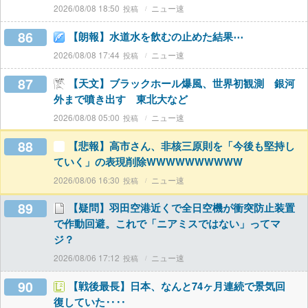
2026/08/08 18:50
ニュー速
86
【朗報】水道水を飲むの止めた結果⋯
2026/08/08 17:44
ニュー速
87
【天文】ブラックホール爆風、世界初観測 銀河
外まで噴き出す 東北大など
2026/08/08 05:00
ニュー速
88
【悲報】高市さん、非核三原則を「今後も堅持し
ていく」の表現削除WWWWWWWWWW
2026/08/06 16:30
ニュー速
89
【疑問】羽田空港近くで全日空機が衝突防止装置
で作動回避。これで「ニアミスではない」ってマ
ジ？
2026/08/06 17:12
ニュー速
90
【戦後最長】日本、なんと74ヶ月連続で景気回
復していた‥‥