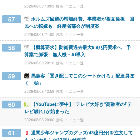
2026/08/08 13:03
ニュー速
57
ホルムズ回避の増加経費、事業者が相互負担 国
民への転嫁も 経産省部会が制度案
2026/08/08 21:00
ニュー速
58
【概算要求】防衛費過去最大8.9兆円要求へ 予
算案で膨張、無人機・AI導入
2026/08/08 20:10
ニュー速
59
馬鹿客「置き配してこのシートかけろ」配達員ぼ
く「🤔」
2026/08/08 12:59
ニュー速
60
【YouTubeに夢中】"テレビ大好き"高齢者の｢テ
レビ離れ｣が始まった
2026/08/08 20:00
ニュー速
61
週間少年ジャンプのグッズ(43億円分)を注文して
キャンセルした32歳女が逮捕