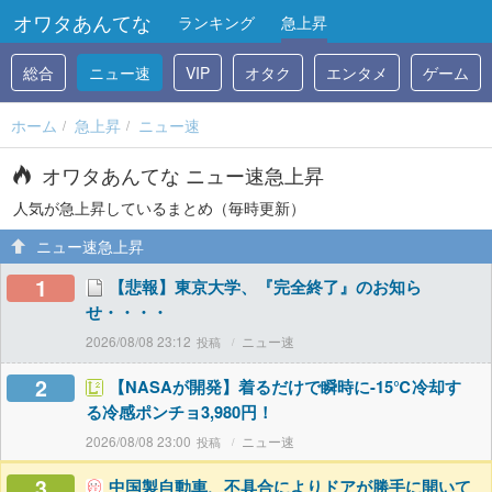
オワタあんてな
ランキング
急上昇
総合
ニュー速
VIP
オタク
エンタメ
ゲーム
ホーム
急上昇
ニュー速
オワタあんてな ニュー速急上昇
人気が急上昇しているまとめ（毎時更新）
ニュー速急上昇
1
【悲報】東京大学、『完全終了』のお知ら
せ・・・・
2026/08/08 23:12
ニュー速
2
【NASAが開発】着るだけで瞬時に-15℃冷却す
る冷感ポンチョ3,980円！
2026/08/08 23:00
ニュー速
3
中国製自動車、不具合によりドアが勝手に開いて