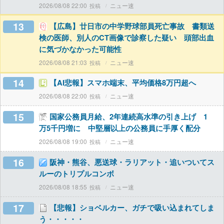
2026/08/08 22:00
ニュー速
13
【広島】廿日市の中学野球部員死亡事故 書類送
検の医師、別人のCT画像で診察した疑い 頭部出血
に気づかなかった可能性
2026/08/08 21:03
ニュー速
14
【AI悲報】スマホ端末、平均価格8万円超へ
2026/08/08 22:00
ニュー速
15
国家公務員月給、2年連続高水準の引き上げ 1
万5千円増に 中堅層以上の公務員に手厚く配分
2026/08/08 19:00
ニュー速
16
阪神・熊谷、悪送球・ラリアット・追いついてス
ルーのトリプルコンボ
2026/08/08 18:55
ニュー速
17
【悲報】ショベルカー、ガチで吸い込まれてしま
う・・・・・