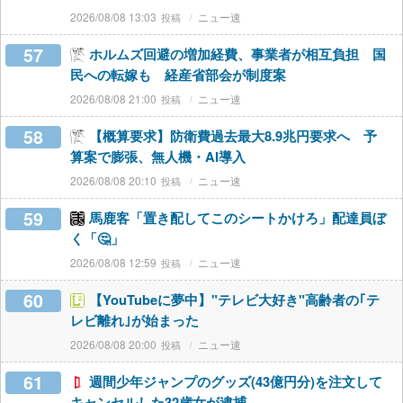
2026/08/08 13:03
ニュー速
57
ホルムズ回避の増加経費、事業者が相互負担 国
民への転嫁も 経産省部会が制度案
2026/08/08 21:00
ニュー速
58
【概算要求】防衛費過去最大8.9兆円要求へ 予
算案で膨張、無人機・AI導入
2026/08/08 20:10
ニュー速
59
馬鹿客「置き配してこのシートかけろ」配達員ぼ
く「🤔」
2026/08/08 12:59
ニュー速
60
【YouTubeに夢中】"テレビ大好き"高齢者の｢テ
レビ離れ｣が始まった
2026/08/08 20:00
ニュー速
61
週間少年ジャンプのグッズ(43億円分)を注文して
キャンセルした32歳女が逮捕