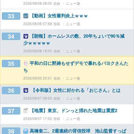
2026/08/08 08:00
ニュー速
33
【動画】女性審判炎上ｗｗｗ
2026/08/08 07:58
ニュー速
34
【朗報】ホームレスの数、20年ちょいで90％減
少ｗｗｗｗｗ
2026/08/08 19:00
ニュー速
35
平和の日に黙祷もせずデモで暴れるパヨクさんた
ち
2026/08/06 20:31
ニュー速
36
【令和版】女性に好かれる「おじさん」とは
2026/08/07 08:00
ニュー速
37
【地震】東京、ドンっと揺れた地震は震度2
2026/08/07 17:02
ニュー速
38
高橋奎二、2週連続の背信投球 池山監督すっぱ