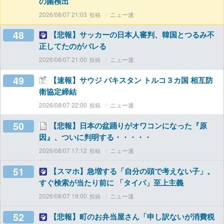
の菌検出
2026/08/07 21:03
ニュー速
48
【悲報】サッカーの日本人審判、韓国とつるみ不
正してたのがバレる
2026/08/07 21:00
ニュー速
49
【速報】サウジ パキスタン トルコ３カ国 相互防
衛協定締結
2026/08/07 22:00
ニュー速
50
【悲報】日本の盆踊りがオワコンになった『原
因』、ついに判明する・・・・・
2026/08/07 17:12
ニュー速
51
【スマホ】急増する「自分の頭で考えない子」。
すぐ検索が当たり前に 「タイパ」至上主義
2026/08/07 19:00
ニュー速
52
【悲報】町のお弁当屋さん「申し訳ないが消費税