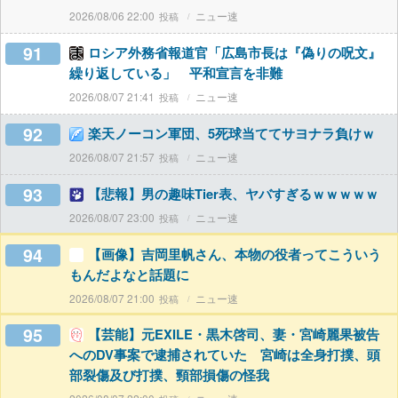
2026/08/06 22:00
ニュー速
91
ロシア外務省報道官「広島市長は『偽りの呪文』
繰り返している」 平和宣言を非難
2026/08/07 21:41
ニュー速
92
楽天ノーコン軍団、5死球当ててサヨナラ負けｗ
2026/08/07 21:57
ニュー速
93
【悲報】男の趣味Tier表、ヤバすぎるｗｗｗｗｗ
2026/08/07 23:00
ニュー速
94
【画像】吉岡里帆さん、本物の役者ってこういう
もんだよなと話題に
2026/08/07 21:00
ニュー速
95
【芸能】元EXILE・黒木啓司、妻・宮崎麗果被告
へのDV事案で逮捕されていた 宮崎は全身打撲、頭
部裂傷及び打撲、頸部損傷の怪我