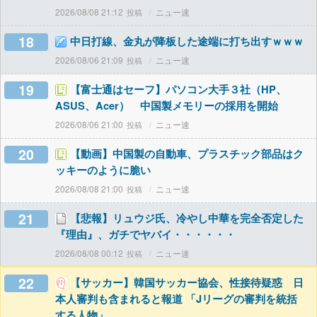
2026/08/08 21:12
ニュー速
18
中日打線、金丸が降板した途端に打ち出すｗｗｗ
2026/08/06 21:09
ニュー速
19
【富士通はセーフ】パソコン大手３社（HP、
ASUS、Acer） 中国製メモリーの採用を開始
2026/08/06 21:00
ニュー速
20
【動画】中国製の自動車、プラスチック部品はク
ッキーのように脆い
2026/08/08 21:00
ニュー速
21
【悲報】リュウジ氏、冷やし中華を完全否定した
『理由』、ガチでヤバイ・・・・・・
2026/08/08 00:12
ニュー速
22
【サッカー】韓国サッカー協会、性接待疑惑 日
本人審判も含まれると報道 「Jリーグの審判を統括
する人物」