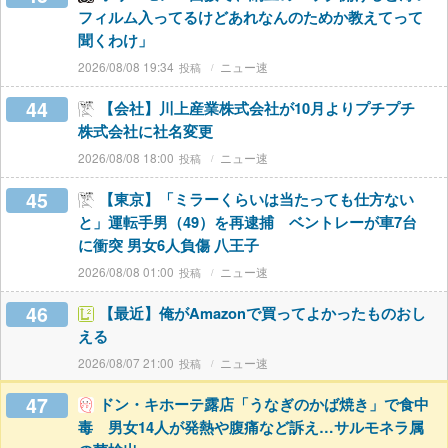
フィルム入ってるけどあれなんのためか教えてって
聞くわけ」
2026/08/08 19:34
ニュー速
44
【会社】川上産業株式会社が10月よりプチプチ
株式会社に社名変更
2026/08/08 18:00
ニュー速
45
【東京】「ミラーくらいは当たっても仕方ない
と」運転手男（49）を再逮捕 ベントレーが車7台
に衝突 男女6人負傷 八王子
2026/08/08 01:00
ニュー速
46
【最近】俺がAmazonで買ってよかったものおし
える
2026/08/07 21:00
ニュー速
47
ドン・キホーテ露店「うなぎのかば焼き」で食中
毒 男女14人が発熱や腹痛など訴え…サルモネラ属