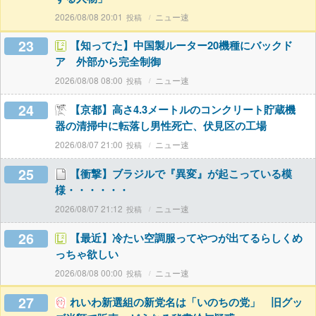
2026/08/08 20:01
ニュー速
23
【知ってた】中国製ルーター20機種にバックド
ア 外部から完全制御
2026/08/08 08:00
ニュー速
24
【京都】高さ4.3メートルのコンクリート貯蔵機
器の清掃中に転落し男性死亡、伏見区の工場
2026/08/07 21:00
ニュー速
25
【衝撃】ブラジルで『異変』が起こっている模
様・・・・・・
2026/08/07 21:12
ニュー速
26
【最近】冷たい空調服ってやつが出てるらしくめ
っちゃ欲しい
2026/08/08 00:00
ニュー速
27
れいわ新選組の新党名は「いのちの党」 旧グッ