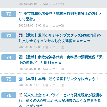
2026/08/08 08:12
ニュー速
72
高市首相記者会見「非核三原則を政策上の方針と
して堅持」
2026/08/06 19:00
ニュー速
73
【悲報】週間少年ジャンプのグッズ(43億円分)を
注文し全てキャンセルした女逮捕ｗｗｗｗｗ
2026/08/06 17:00
ニュー速
74
【悲報】参政党神谷代表、食料品の消費減税「天
下の愚策だ」と批判ｗｗｗ
2026/08/07 08:03
ニュー速
75
【本気】本当に効く栄養ドリンクを決めよう！
2026/08/08 14:13
ニュー速
76
関東の上空でスプライトという発光現象が観測さ
れ、多くの人が地上から天変地異のような光景を見
ることができた