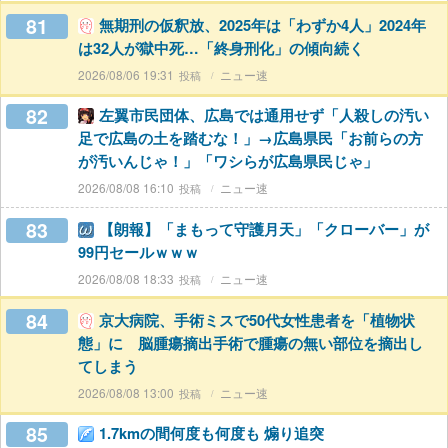
81
無期刑の仮釈放、2025年は「わずか4人」2024年
は32人が獄中死…「終身刑化」の傾向続く
2026/08/06 19:31
ニュー速
82
左翼市民団体、広島では通用せず「人殺しの汚い
足で広島の土を踏むな！」→広島県民「お前らの方
が汚いんじゃ！」「ワシらが広島県民じゃ」
2026/08/08 16:10
ニュー速
83
【朗報】「まもって守護月天」「クローバー」が
99円セールｗｗｗ
2026/08/08 18:33
ニュー速
84
京大病院、手術ミスで50代女性患者を「植物状
態」に 脳腫瘍摘出手術で腫瘍の無い部位を摘出し
てしまう
2026/08/08 13:00
ニュー速
85
1.7kmの間何度も何度も 煽り追突