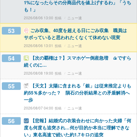
1%になったらその分商品代を値上げするわ」「うち
も！」
2026/08/06 13:00
ニュー速
53
ごみ収集、40度を超える日にごみ収集 職員は
サボっていると思われたくなくて休めない現実
2026/08/06 13:01
ニュー速
54
【次の覇権は？】スマホゲー倒産急増 🍙ですら
続くのに…
2026/08/08 19:00
ニュー速
55
【天文】太陽に含まれる「銀」は従来推定よりも
約55％多かった？ 隕石の分析結果との矛盾解消へ
一歩
2026/08/07 04:00
ニュー速
56
【悲報】結婚式の衣装合わせに向かった夫婦「何
度も何度も追突され…何が目的か本当に理解できな
い」東名高速で続いた約1.7キロの追突