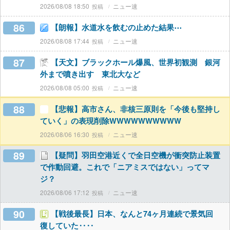
2026/08/08 18:50
ニュー速
86
【朗報】水道水を飲むの止めた結果⋯
2026/08/08 17:44
ニュー速
87
【天文】ブラックホール爆風、世界初観測 銀河
外まで噴き出す 東北大など
2026/08/08 05:00
ニュー速
88
【悲報】高市さん、非核三原則を「今後も堅持し
ていく」の表現削除WWWWWWWWWW
2026/08/06 16:30
ニュー速
89
【疑問】羽田空港近くで全日空機が衝突防止装置
で作動回避。これで「ニアミスではない」ってマ
ジ？
2026/08/06 17:12
ニュー速
90
【戦後最長】日本、なんと74ヶ月連続で景気回
復していた‥‥