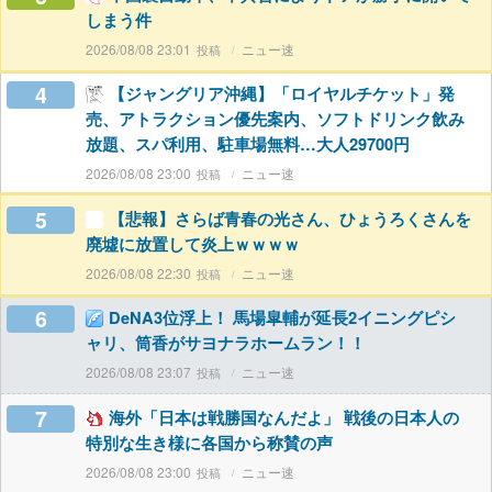
しまう件
2026/08/08 23:01
ニュー速
4
【ジャングリア沖縄】「ロイヤルチケット」発
売、アトラクション優先案内、ソフトドリンク飲み
放題、スパ利用、駐車場無料…大人29700円
2026/08/08 23:00
ニュー速
5
【悲報】さらば青春の光さん、ひょうろくさんを
廃墟に放置して炎上ｗｗｗｗ
2026/08/08 22:30
ニュー速
6
DeNA3位浮上！ 馬場皐輔が延長2イニングピシ
ャリ、筒香がサヨナラホームラン！！
2026/08/08 23:07
ニュー速
7
海外「日本は戦勝国なんだよ」 戦後の日本人の
特別な生き様に各国から称賛の声
2026/08/08 23:00
ニュー速