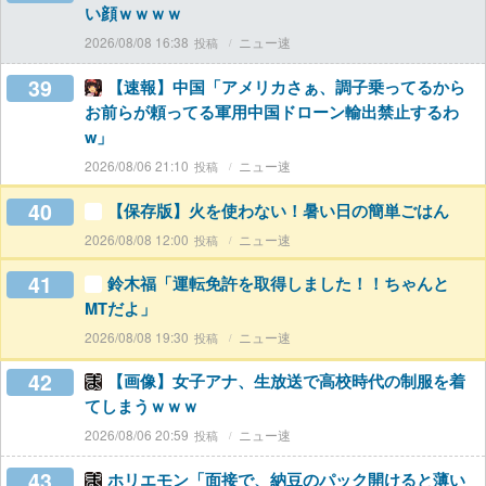
い顔ｗｗｗｗ
2026/08/08 16:38
ニュー速
39
【速報】中国「アメリカさぁ、調子乗ってるから
お前らが頼ってる軍用中国ドローン輸出禁止するわ
w」
2026/08/06 21:10
ニュー速
40
【保存版】火を使わない！暑い日の簡単ごはん
2026/08/08 12:00
ニュー速
41
鈴木福「運転免許を取得しました！！ちゃんと
MTだよ」
2026/08/08 19:30
ニュー速
42
【画像】女子アナ、生放送で高校時代の制服を着
てしまうｗｗｗ
2026/08/06 20:59
ニュー速
43
ホリエモン「面接で、納豆のパック開けると薄い