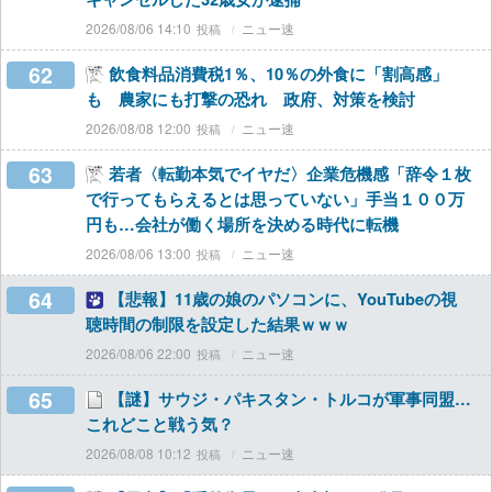
2026/08/06 14:10
ニュー速
62
飲食料品消費税1％、10％の外食に「割高感」
も 農家にも打撃の恐れ 政府、対策を検討
2026/08/08 12:00
ニュー速
63
若者〈転勤本気でイヤだ〉企業危機感「辞令１枚
で行ってもらえるとは思っていない」手当１００万
円も…会社が働く場所を決める時代に転機
2026/08/06 13:00
ニュー速
64
【悲報】11歳の娘のパソコンに、YouTubeの視
聴時間の制限を設定した結果ｗｗｗ
2026/08/06 22:00
ニュー速
65
【謎】サウジ・パキスタン・トルコが軍事同盟…
これどこと戦う気？
2026/08/08 10:12
ニュー速