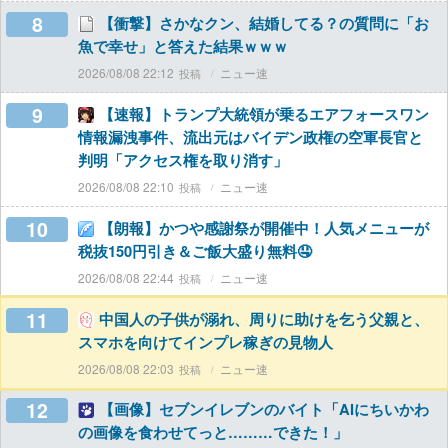
8
【衝撃】さかなクン、結婚してる？の質問に「お
魚で幸せ」と答えた結果ｗｗｗ
2026/08/08 22:12
ニュー速
9
【速報】トランプ大統領が乗るエアフォースワン
情報漏洩事件、流出元はバイデン政権の空軍長官と
判明「アクセス権を取り消す」
2026/08/08 22:10
ニュー速
10
【朗報】かつや感謝祭が開催中！人気メニューが
税抜150円引き＆ご飯大盛り無料🤤
2026/08/08 22:44
ニュー速
11
中国人の子供が溺れ、周りに助けを乞う父親と、
スマホを向けてインプレ稼ぎの見物人
2026/08/08 22:03
ニュー速
12
【画像】セブンイレブンのバイト「AIにちいかわ
の画像を食わせてっと………できた！」