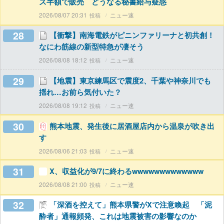
ズ半額で販売 どうなる秘書給与疑惑
2026/08/07 20:31
ニュー速
28
【衝撃】南海電鉄がピニンファリーナと初共創！
なにわ筋線の新型特急が凄そう
2026/08/08 18:12
ニュー速
29
【地震】東京練馬区で震度2、千葉や神奈川でも
揺れ…お前ら気付いた？
2026/08/08 19:12
ニュー速
30
熊本地震、発生後に居酒屋店内から温泉が吹き出
す
2026/08/06 21:03
ニュー速
31
X、収益化が9/7に終わるwwwwwwwwwwwww
2026/08/08 21:00
ニュー速
32
「深酒を控えて」熊本県警がXで注意喚起 「泥
酔者」通報頻発、これは地震被害の影響なのか