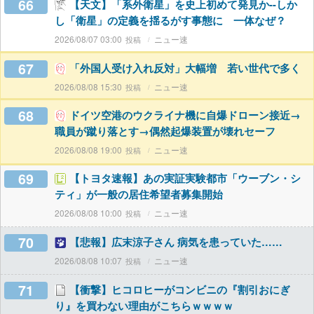
66
【天文】「系外衛星」を史上初めて発見か--しか
し「衛星」の定義を揺るがす事態に 一体なぜ？
2026/08/07 03:00
ニュー速
67
「外国人受け入れ反対」大幅増 若い世代で多く
2026/08/08 15:30
ニュー速
68
ドイツ空港のウクライナ機に自爆ドローン接近→
職員が蹴り落とす→偶然起爆装置が壊れセーフ
2026/08/08 19:00
ニュー速
69
【トヨタ速報】あの実証実験都市「ウーブン・シ
ティ」が一般の居住希望者募集開始
2026/08/08 10:00
ニュー速
70
【悲報】広末涼子さん 病気を患っていた……
2026/08/08 10:07
ニュー速
71
【衝撃】ヒコロヒーがコンビニの『割引おにぎ
り』を買わない理由がこちらｗｗｗｗ