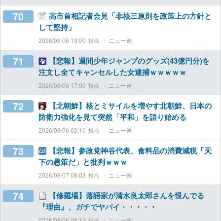
70
高市首相記者会見「非核三原則を政策上の方針と
して堅持」
2026/08/06 19:00
ニュー速
71
【悲報】週間少年ジャンプのグッズ(43億円分)を
注文し全てキャンセルした女逮捕ｗｗｗｗｗ
2026/08/06 17:00
ニュー速
72
【北朝鮮】核とミサイルを増やす北朝鮮、日本の
防衛力強化を見て突然「平和」を語り始める
2026/08/06 03:10
ニュー速
73
【悲報】参政党神谷代表、食料品の消費減税「天
下の愚策だ」と批判ｗｗｗ
2026/08/07 08:03
ニュー速
74
【修羅場】落語家が清水良太郎さんを恨んでる
『理由』、ガチでヤバイ・・・・・
2026/08/06 08:12
ニュー速