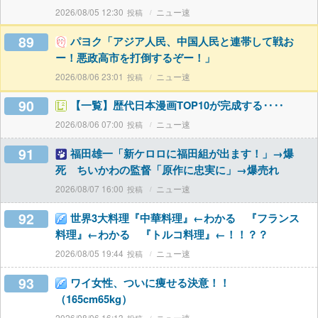
2026/08/05 12:30
ニュー速
89
パヨク「アジア人民、中国人民と連帯して戦お
ー！悪政高市を打倒するぞー！」
2026/08/06 23:01
ニュー速
90
【一覧】歴代日本漫画TOP10が完成する‥‥
2026/08/06 07:00
ニュー速
91
福田雄一「新ケロロに福田組が出ます！」→爆
死 ちいかわの監督「原作に忠実に」→爆売れ
2026/08/07 16:00
ニュー速
92
世界3大料理『中華料理』←わかる 『フランス
料理』←わかる 『トルコ料理』←！！？？
2026/08/05 19:44
ニュー速
93
ワイ女性、ついに痩せる決意！！
（165cm65kg）
2026/08/06 16:13
ニュー速