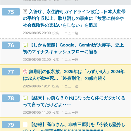
75
入管庁、永住許可ガイドライン改定…日本人世帯
の平均年収以上、取り消しの事由に「故意に税金や
社会保険料の支払いをしない」を追加
2026/08/05 20:00
ニュー速
76
【しかも無能】Google、Geminiが大赤字、史上
初のマイナスキャッシュフローに陥る
2026/08/06 23:00
ニュー速
77
無期刑の仮釈放、2025年は「わずか4人」2024年
は32人が獄中死…「終身刑化」の傾向続く
2026/08/06 19:31
ニュー速
78
【結果】お前ら３０代になったら体にガタがくる
って言ってたけどよ‥‥
2026/08/05 11:00
ニュー速
79
【悲報】高市さん、非核三原則を「今後も堅持し