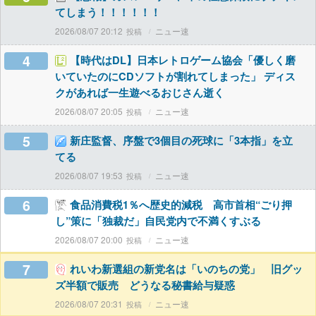
てしまう！！！！！！
2026/08/07 20:12
ニュー速
4
【時代はDL】日本レトロゲーム協会「優しく磨
いていたのにCDソフトが割れてしまった」 ディス
クがあれば一生遊べるおじさん逝く
2026/08/07 20:05
ニュー速
5
新庄監督、序盤で3個目の死球に「3本指」を立
てる
2026/08/07 19:53
ニュー速
6
食品消費税1％へ歴史的減税 高市首相“ごり押
し”策に「独裁だ」自民党内で不満くすぶる
2026/08/07 20:00
ニュー速
7
れいわ新選組の新党名は「いのちの党」 旧グッ
ズ半額で販売 どうなる秘書給与疑惑
2026/08/07 20:31
ニュー速