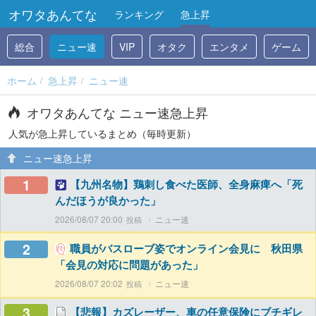
オワタあんてな
ランキング
急上昇
総合
ニュー速
VIP
オタク
エンタメ
ゲーム
ホーム
急上昇
ニュー速
オワタあんてな ニュー速急上昇
人気が急上昇しているまとめ（毎時更新）
ニュー速急上昇
1
【九州名物】鶏刺し食べた医師、全身麻痺へ「死
んだほうが良かった」
2026/08/07 20:00
ニュー速
2
職員がバスローブ姿でオンライン会見に 秋田県
「会見の対応に問題があった」
2026/08/07 20:02
ニュー速
3
【悲報】カズレーザー、車の任意保険にブチギレ