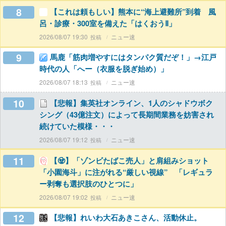
8
【これは頼もしい】熊本に“海上避難所”到着 風
呂・診療・300室を備えた「はくおうⅡ」
2026/08/07 19:30
ニュー速
9
馬鹿「筋肉増やすにはタンパク質だぞ！」→江戸
時代の人「へー（衣服を脱ぎ始め）」
2026/08/07 18:13
ニュー速
10
【悲報】集英社オンライン、1人のシャドウボク
シング（43億注文）によって長期間業務を妨害され
続けていた模様・・・
2026/08/07 19:12
ニュー速
11
【🧟】「ゾンビたばこ売人」と肩組みショット
「小園海斗」に注がれる“厳しい視線” 「レギュラ
ー剥奪も選択肢のひとつに」
2026/08/07 19:02
ニュー速
12
【悲報】れいわ大石あきこさん、活動休止。