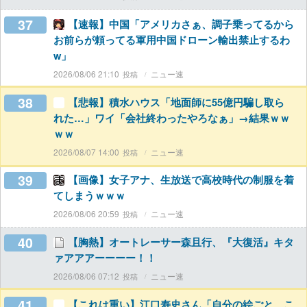
37
【速報】中国「アメリカさぁ、調子乗ってるから
お前らが頼ってる軍用中国ドローン輸出禁止するわ
w」
2026/08/06 21:10
ニュー速
38
【悲報】積水ハウス「地面師に55億円騙し取ら
れた…」ワイ「会社終わったやろなぁ」→結果ｗｗ
ｗｗ
2026/08/07 14:00
ニュー速
39
【画像】女子アナ、生放送で高校時代の制服を着
てしまうｗｗｗ
2026/08/06 20:59
ニュー速
40
【胸熱】オートレーサー森且行、『大復活』キタ
ァアアアーーーー！！
2026/08/06 07:12
ニュー速
41
【これは重い】江口寿史さん「自分の絵ごと、こ