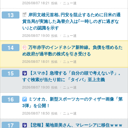
2026/08/07 18:21
ニュー速
13
岸田文雄元首相､円安を阻止するために日米の通
貨当局が実施した為替介入は｢一時しのぎに過ぎな
い｣との認識を示す
2026/08/07 19:00
ニュー速
14
万年赤字のインドネシア新幹線。負債を埋めるた
め政府が過半数の株式を引き受ける
2026/08/07 18:01
ニュー速
15
【スマホ】急増する「自分の頭で考えない子」。
すぐ検索が当たり前に 「タイパ」至上主義
2026/08/07 19:00
ニュー速
16
ミツオカ、新型スポーツカーのティザー画像「第
3弾」を公開！
2026/08/07 18:50
ニュー速
17
【悲報】菊地亜美さん、マレーシアに移住ｗｗｗ