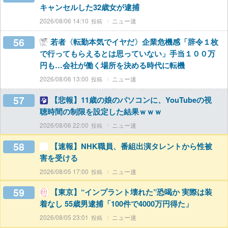
キャンセルした32歳女が逮捕
2026/08/06 14:10
ニュー速
56
若者〈転勤本気でイヤだ〉企業危機感「辞令１枚
で行ってもらえるとは思っていない」手当１００万
円も…会社が働く場所を決める時代に転機
2026/08/06 13:00
ニュー速
57
【悲報】11歳の娘のパソコンに、YouTubeの視
聴時間の制限を設定した結果ｗｗｗ
2026/08/06 22:00
ニュー速
58
【速報】NHK職員、番組出演タレントから性被
害を受ける
2026/08/05 17:00
ニュー速
59
【東京】“インプラント壊れた”恐喝か 実際は装
着なし 55歳男逮捕「100件で4000万円得た」
2026/08/05 23:01
ニュー速