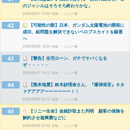
のジャンルはそろそろ終わりかな」
2026/08/07 15:30
ニュー速
42
【可能性の獣】日本、ガンダム太陽電池の開発に
成功、鉛問題を解決できないペロブスカイトを駆逐
へ
2026/08/05 18:00
ニュー速
43
【警告】住宅ローン、ガチでヤバくなる
ぞ・・・・・
2026/08/07 14:12
ニュー速
44
【熊本地震】鈴木紗理奈さん、『爆弾発言』キタ
ァアアアアーーーーーー！！
2026/08/05 22:12
ニュー速
45
【ソニー生命】金銭詐取また判明 顧客の保険を
解約させ遊興費などに
2026/08/05 22:02
ニュー速