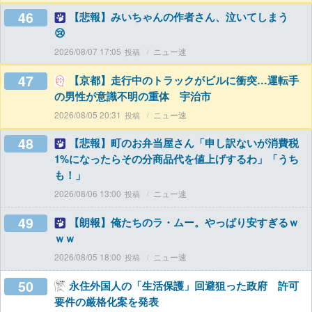
46
【悲報】みいちゃんの作者さん、泣いてしまう
😢
2026/08/07 17:05
ニュー速
47
【京都】走行中のトラックがビルに衝突…運転手
の男性が意識不明の重体 宇治市
2026/08/05 20:31
ニュー速
48
【悲報】町のお弁当屋さん「申し訳ないが消費税
1%になったらその分商品代を値上げするわ」「うち
も！」
2026/08/06 13:00
ニュー速
49
【朗報】俺たちのラ・ムー。やっぱり安すぎるｗ
ｗｗ
2026/08/05 18:00
ニュー速
50
永住外国人の「生活保護」回避狙った政府 許可
要件の厳格化案を発表