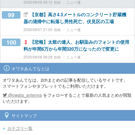
2026/08/08 08:12
ニュー速
99
【京都】高さ4.3メートルのコンクリート貯蔵機
器の清掃中に転落し男性死亡、伏見区の工場
2026/08/07 21:00
ニュー速
100
【悲報】太鼓の達人、お馴染みのフォントの使用
料が年間6万から年間320万になったので変更に
2026/08/08 08:28
ニュー速
オワタあんてなとは
オワタあんてなは、2chまとめの記事を配信しているサイトです。
スマートフォンやタブレットでもご利用いただけます。
@owata_antenna
をフォローすることで最新の人気まとめが閲覧
いただけます。
サイトマップ
カテゴリ一覧