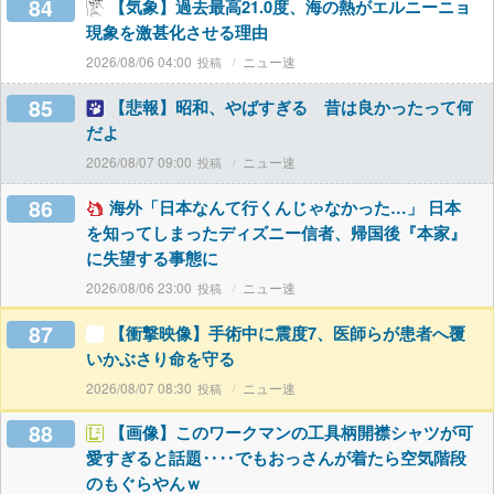
84
【気象】過去最高21.0度、海の熱がエルニーニョ
現象を激甚化させる理由
2026/08/06 04:00
ニュー速
85
【悲報】昭和、やばすぎる 昔は良かったって何
だよ
2026/08/07 09:00
ニュー速
86
海外「日本なんて行くんじゃなかった…」 日本
を知ってしまったディズニー信者、帰国後『本家』
に失望する事態に
2026/08/06 23:00
ニュー速
87
【衝撃映像】手術中に震度7、医師らが患者へ覆
いかぶさり命を守る
2026/08/07 08:30
ニュー速
88
【画像】このワークマンの工具柄開襟シャツが可
愛すぎると話題‥‥でもおっさんが着たら空気階段
のもぐらやんｗ