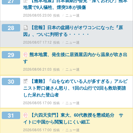
27
【熊本地震】日本製紙が会見「深くおわび」熊本
地震で9人犠牲、煙突3本が損傷
2026/08/05 23:00
ニュー速
28
【悲報】日本の盆踊りがオワコンになった『原
因』、ついに判明する・・・・・
2026/08/07 17:12
ニュー速
29
熊本地震、発生後に居酒屋店内から温泉が吹き出
す
2026/08/06 21:03
ニュー速
30
【遭難】「山をなめている人が多すぎる」アルピ
ニスト野口健さん怒り、1回の山行で2回も救助要請
した呆れた登山者
2026/08/05 17:00
ニュー速
31
【六四天安門】東大、60代教授を懲戒処分 サ
イトに中国から閲覧しにくい細工
2026/08/05 17:00
ニュー速