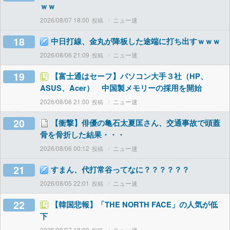
ｗｗ
2026/08/07 18:00
ニュー速
18
中日打線、金丸が降板した途端に打ち出すｗｗｗ
2026/08/06 21:09
ニュー速
19
【富士通はセーフ】パソコン大手３社（HP、
ASUS、Acer） 中国製メモリーの採用を開始
2026/08/06 21:00
ニュー速
20
【衝撃】俳優の亀石太夏匡さん、交通事故で頭蓋
骨を骨折した結果・・・
2026/08/06 00:12
ニュー速
21
すまん、代打常谷ってなに？？？？？？
2026/08/05 22:01
ニュー速
22
【韓国悲報】「THE NORTH FACE」の人気が低
下
2026/08/07 18:00
ニュー速