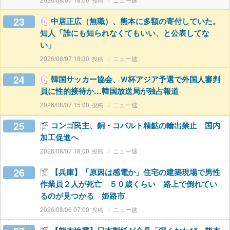
23
中居正広（無職）、熊本に多額の寄付していた。
知人「誰にも知られなくてもいい、と公表してな
い」
2026/08/07 18:30
ニュー速
24
韓国サッカー協会、Ｗ杯アジア予選で外国人審判
員に性的接待か…韓国放送局が独占報道
2026/08/07 15:00
ニュー速
25
コンゴ民主、銅・コバルト精鉱の輸出禁止 国内
加工促進へ
2026/08/07 18:00
ニュー速
26
【兵庫】「原因は感電か」住宅の建築現場で男性
作業員２人が死亡 ５０歳くらい 路上で倒れてい
るのが見つかる 姫路市
2026/08/06 07:00
ニュー速