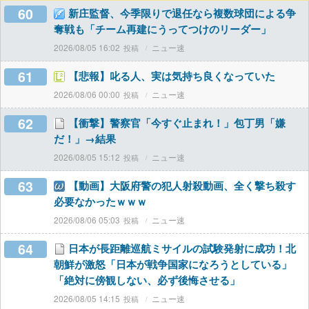
60
新庄監督、今季限りで退任なら複数球団による争
奪戦も「チーム再建にうってつけのリーダー」
2026/08/05 16:02
ニュー速
61
【悲報】叱る人、実は気持ち良くなっていた
2026/08/06 00:00
ニュー速
62
【衝撃】警察官「今すぐ止まれ！」包丁男「嫌
だ！」→結果
2026/08/05 15:12
ニュー速
63
【動画】大阪府警の犯人射殺動画、全く撃ち殺す
必要なかったｗｗｗ
2026/08/06 05:03
ニュー速
64
日本が長距離巡航ミサイルの試験発射に成功！北
朝鮮が激怒「日本が戦争国家になろうとしている」
「絶対に傍観しない、必ず後悔させる」
2026/08/05 14:15
ニュー速