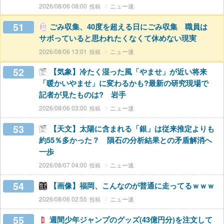
2026/08/06 08:00
ニュー速
51
ごみ収集、40度を超える日にごみ収集 職員は
サボっていると思われたくなくて休めない現実
2026/08/06 13:01
ニュー速
52
【気象】冷たく湿った風「やませ」が近い将来
「暖かいやませ」に変わるかも?最新の研究現場で
記者が見たものは? 岩手
2026/08/06 03:00
ニュー速
53
【天文】太陽に含まれる「銀」は従来推定よりも
約55％多かった？ 隕石の分析結果との矛盾解消へ
一歩
2026/08/07 04:00
ニュー速
54
【画像】福岡、こんなのが普通に走ってるｗｗｗ
2026/08/06 02:55
ニュー速
55
週間少年ジャンプのグッズ(43億円分)を注文して