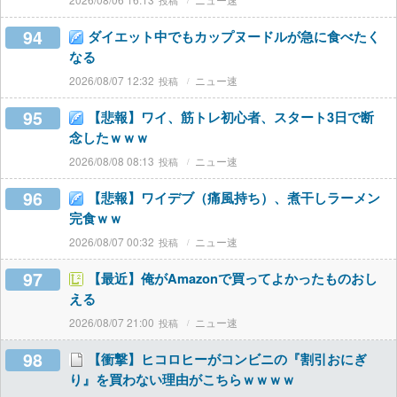
94
ダイエット中でもカップヌードルが急に食べたく
なる
2026/08/07 12:32
ニュー速
95
【悲報】ワイ、筋トレ初心者、スタート3日で断
念したｗｗｗ
2026/08/08 08:13
ニュー速
96
【悲報】ワイデブ（痛風持ち）、煮干しラーメン
完食ｗｗ
2026/08/07 00:32
ニュー速
97
【最近】俺がAmazonで買ってよかったものおし
える
2026/08/07 21:00
ニュー速
98
【衝撃】ヒコロヒーがコンビニの『割引おにぎ
り』を買わない理由がこちらｗｗｗｗ