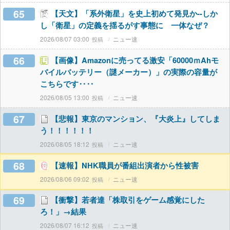
65
【天文】「系外衛星」を史上初めて発見か--しか
し「衛星」の定義を揺るがす事態に 一体なぜ？
2026/08/07 03:00
ニュー速
66
【画像】Amazonに売ってる激安「60000ｍAhモ
バイルバッテリー（謎メーカー）」の実際の容量が
こちらです‥‥
2026/08/05 13:00
ニュー速
67
【悲報】東京のマンション、『大炎上』してしま
う！！！！！！
2026/08/05 18:12
ニュー速
68
【速報】NHK職員が番組出演者から性被害
2026/08/06 09:02
ニュー速
69
【衝撃】若者達「株取引をゲーム感覚にした
ろ！」→結果
2026/08/07 16:12
ニュー速