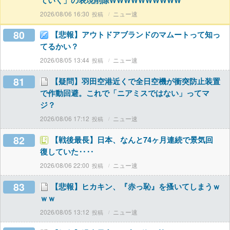
ていく」の表現削除WWWWWWWWWW
2026/08/06 16:30
ニュー速
80
【悲報】アウトドアブランドのマムートって知っ
てるかい？
2026/08/05 13:44
ニュー速
81
【疑問】羽田空港近くで全日空機が衝突防止装置
で作動回避。これで「ニアミスではない」ってマ
ジ？
2026/08/06 17:12
ニュー速
82
【戦後最長】日本、なんと74ヶ月連続で景気回
復していた‥‥
2026/08/06 22:00
ニュー速
83
【悲報】ヒカキン、『赤っ恥』を搔いてしまうｗ
ｗｗ
2026/08/05 13:12
ニュー速