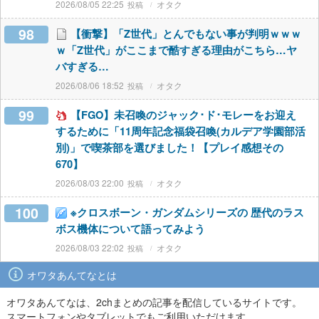
2026/08/05 22:25
オタク
98
【衝撃】「Z世代」とんでもない事が判明ｗｗｗ
ｗ「Z世代」がここまで酷すぎる理由がこちら…ヤ
バすぎる…
2026/08/06 18:52
オタク
99
【FGO】未召喚のジャック･ド･モレーをお迎え
するために「11周年記念福袋召喚(カルデア学園部活
別)」で喫茶部を選びました！【プレイ感想その
670】
2026/08/03 22:00
オタク
100
※クロスボーン・ガンダムシリーズの 歴代のラス
ボス機体について語ってみよう
2026/08/03 22:02
オタク
オワタあんてなとは
オワタあんてなは、2chまとめの記事を配信しているサイトです。
スマートフォンやタブレットでもご利用いただけます。