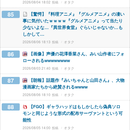
2026/08/04 18:02
オタク
85
【驚愕】『料理アニメ』『グルメアニメ』の凄い
事に気付いたｗｗｗｗ『グルメアニメ』って当たり
少ないよな…『異世界食堂』ぐらいじゃないか…も
しかして…
2026/08/06 18:13
オタク
86
【画像】声優の花澤香菜さん、みい山作者にフォ
ローされるwwwwwwww
2026/08/03 21:40
オタク
87
【朗報】話題作『みいちゃんと山田さん』、大物
漫画家たちから絶賛されるwwww
2026/08/06 18:10
オタク
88
【FGO】ギャラハッドはもしかしたら偽典ソロ
モンと同じような形式の配布サーヴァントという可
能性
2026/08/05 14:00
オタク