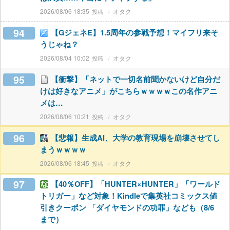
2026/08/06 18:35
オタク
94
【GジェネE】1.5周年の参戦予想！マイフリ来そ
うじゃね？
2026/08/04 10:02
オタク
95
【衝撃】「ネットで一切名前聞かないけど自分だ
けは好きなアニメ」がこちらｗｗｗｗこの名作アニ
メは…
2026/08/06 10:21
オタク
96
【悲報】生成AI、大学の教育現場を崩壊させてし
まうｗｗｗｗ
2026/08/06 18:45
オタク
97
【40％OFF】「HUNTER×HUNTER」「ワールド
トリガー」など対象！Kindleで集英社コミックス値
引きクーポン 「ダイヤモンドの功罪」なども（8/6
まで）