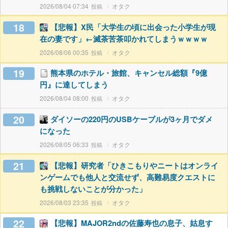
2026/08/04 07:34
オタク
18
【悲報】X民「大学生の頃に出会った小学生が現
在の妻です」←滅茶苦茶叩かれてしまうｗｗｗｗ
2026/08/06 00:35
オタク
19
熊本県のホテル・旅館、キャンセル総額『9億
円』に達してしまう
2026/08/04 08:00
オタク
20
ダイソーの220円のUSBケーブルが3ヶ月でダメ
になった
2026/08/05 06:33
オタク
21
【悲報】研究者「ひきこもりやニートはオンライ
ンゲームでも他人と交流せず、高難易度クエストに
も挑戦しないことが分かった」
2026/08/03 23:35
オタク
22
【悲報】MAJOR2ndの佐藤寿也の息子、姑息す