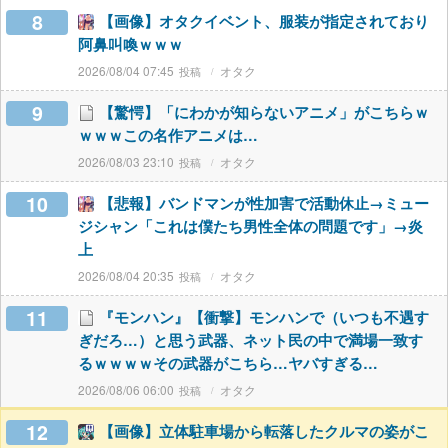
8
【画像】オタクイベント、服装が指定されており
阿鼻叫喚ｗｗｗ
2026/08/04 07:45
オタク
9
【驚愕】「にわかが知らないアニメ」がこちらｗ
ｗｗｗこの名作アニメは…
2026/08/03 23:10
オタク
10
【悲報】バンドマンが性加害で活動休止→ミュー
ジシャン「これは僕たち男性全体の問題です」→炎
上
2026/08/04 20:35
オタク
11
『モンハン』【衝撃】モンハンで（いつも不遇す
ぎだろ…）と思う武器、ネット民の中で満場一致す
るｗｗｗｗその武器がこちら…ヤバすぎる…
2026/08/06 06:00
オタク
12
【画像】立体駐車場から転落したクルマの姿がこ