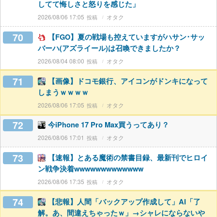
してて悔しさと怒りを感じた」
2026/08/06 17:05
オタク
70
【FGO】夏の戦場も控えていますがハサン･サッ
バーハ(アズライール)は召喚できましたか？
2026/08/04 08:00
オタク
71
【画像】ドコモ銀行、アイコンがドンキになって
しまうｗｗｗｗ
2026/08/06 17:05
オタク
72
今iPhone 17 Pro Max買うってあり？
2026/08/06 17:01
オタク
73
【速報】とある魔術の禁書目録、最新刊でヒロイ
ン戦争決着wwwwwwwwwwwww
2026/08/06 17:35
オタク
74
【悲報】人間「バックアップ作成して」AI「了
解。あ、間違えちゃったｗ」→シャレにならないや