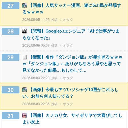
27
【画像】人気サッカー漫画、遂に5ch民が登場す
るｗｗｗｗ
2026/08/05 11:05
オタク
28
【悲報】Googleのエンジニア「AIで仕事がつま
らなくなった」
2026/08/06 06:39
オタク
29
【衝撃】名作『ダンジョン飯』が凄すぎるｗｗｗ
ｗ『ダンジョン飯』←ありがちなろう系やと思って
見てなかった結果…もしかして…
2026/08/03 22:29
オタク
30
【画像】今最もアツいソシャゲ10選がこれらし
い。お前ら何人知ってる？
2026/08/03 22:35
オタク
31
【画像】カノカリ女、サイゼリヤで大喜びしてし
まい炎上