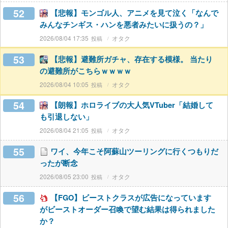
52
【悲報】モンゴル人、アニメを見て泣く「なんで
みんなチンギス・ハンを悪者みたいに扱うの？」
2026/08/04 17:35
オタク
53
【悲報】避難所ガチャ、存在する模様。 当たり
の避難所がこちらｗｗｗｗ
2026/08/04 10:05
オタク
54
【朗報】ホロライブの大人気VTuber「結婚して
も引退しない」
2026/08/04 21:05
オタク
55
ワイ、今年こそ阿蘇山ツーリングに行くつもりだ
ったが断念
2026/08/05 23:00
オタク
56
【FGO】ビーストクラスが広告になっています
がビーストオーダー召喚で望む結果は得られました
か？