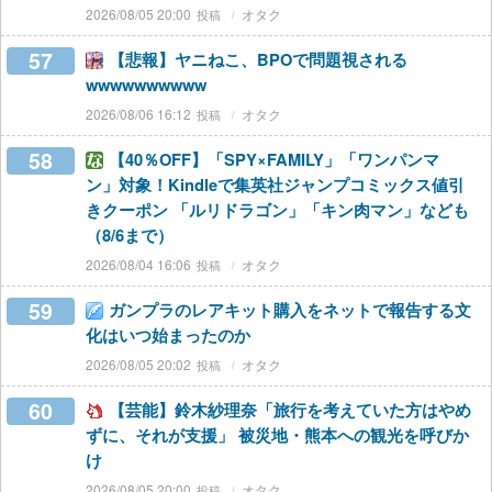
2026/08/05 20:00
オタク
57
【悲報】ヤニねこ、BPOで問題視される
wwwwwwwwww
2026/08/06 16:12
オタク
58
【40％OFF】「SPY×FAMILY」「ワンパンマ
ン」対象！Kindleで集英社ジャンプコミックス値引
きクーポン 「ルリドラゴン」「キン肉マン」なども
（8/6まで）
2026/08/04 16:06
オタク
59
ガンプラのレアキット購入をネットで報告する文
化はいつ始まったのか
2026/08/05 20:02
オタク
60
【芸能】鈴木紗理奈「旅行を考えていた方はやめ
ずに、それが支援」 被災地・熊本への観光を呼びか
け
2026/08/05 20:00
オタク