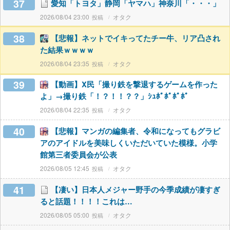
37
愛知「トヨタ」静岡「ヤマハ」神奈川「・・・」
2026/08/04 23:00
オタク
38
【悲報】ネットでイキってたチー牛、リア凸され
た結果ｗｗｗｗ
2026/08/04 23:35
オタク
39
【動画】X民「撮り鉄を撃退するゲームを作った
よ」→撮り鉄「！？！！？？」ｼｭﾎﾟﾎﾟﾎﾟﾎﾟ
2026/08/04 22:35
オタク
40
【悲報】マンガの編集者、令和になってもグラビ
アのアイドルを美味しくいただいていた模様。小学
館第三者委員会が公表
2026/08/05 12:45
オタク
41
【凄い】日本人メジャー野手の今季成績が凄すぎ
ると話題！！！！これは…
2026/08/05 05:00
オタク