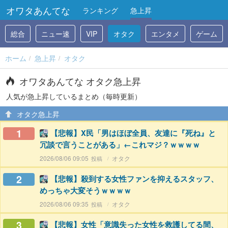
オワタあんてな
ランキング
急上昇
総合
ニュー速
VIP
オタク
エンタメ
ゲーム
ホーム
急上昇
オタク
オワタあんてな オタク急上昇
人気が急上昇しているまとめ（毎時更新）
オタク急上昇
1
【悲報】X民「男はほぼ全員、友達に『死ね』と
冗談で言うことがある」←これマジ？ｗｗｗｗ
2026/08/06 09:05
オタク
2
【悲報】殺到する女性ファンを抑えるスタッフ、
めっちゃ大変そうｗｗｗｗ
2026/08/06 09:35
オタク
3
【悲報】女性「意識失った女性を救護してる間、