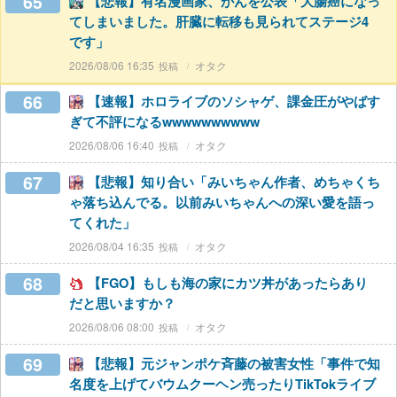
65
【悲報】有名漫画家、がんを公表「大腸癌になっ
てしまいました。肝臓に転移も見られてステージ4
です」
2026/08/06 16:35
オタク
66
【速報】ホロライブのソシャゲ、課金圧がやばす
ぎて不評になるwwwwwwwwww
2026/08/06 16:40
オタク
67
【悲報】知り合い「みいちゃん作者、めちゃくち
ゃ落ち込んでる。以前みいちゃんへの深い愛を語っ
てくれた」
2026/08/04 16:35
オタク
68
【FGO】もしも海の家にカツ丼があったらあり
だと思いますか？
2026/08/06 08:00
オタク
69
【悲報】元ジャンポケ斉藤の被害女性「事件で知
名度を上げてバウムクーヘン売ったりTikTokライブ