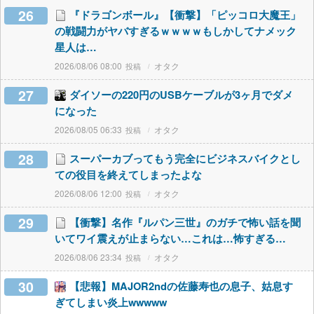
26
『ドラゴンボール』【衝撃】「ピッコロ大魔王」
の戦闘力がヤバすぎるｗｗｗｗもしかしてナメック
星人は…
2026/08/06 08:00
オタク
27
ダイソーの220円のUSBケーブルが3ヶ月でダメ
になった
2026/08/05 06:33
オタク
28
スーパーカブってもう完全にビジネスバイクとし
ての役目を終えてしまったよな
2026/08/06 12:00
オタク
29
【衝撃】名作『ルパン三世』のガチで怖い話を聞
いてワイ震えが止まらない…これは…怖すぎる…
2026/08/06 23:34
オタク
30
【悲報】MAJOR2ndの佐藤寿也の息子、姑息す
ぎてしまい炎上wwwww