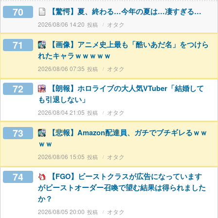
70
【驚愕】夏、終わる…今年の夏は…凄すぎる…
2026/08/06 14:20
オタク
71
【画像】アニメ史上最も「酷いあだ名」をつけら
れたキャラｗｗｗｗｗ
2026/08/06 07:35
オタク
72
【朗報】ホロライブの大人気VTuber「結婚して
も引退しない」
2026/08/04 21:05
オタク
73
【悲報】Amazon配達員、ガチでブチギレるｗｗ
ｗｗ
2026/08/06 15:05
オタク
74
【FGO】ビーストクラスが広告になっています
がビーストオーダー召喚で望む結果は得られました
か？
2026/08/05 20:00
オタク