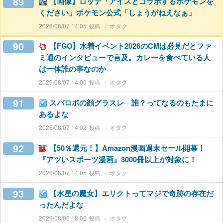
89
【画像】ロッテ「アイスとコラボするポケモンを
ください」ポケモン公式「しょうがねえなぁ」
2026/08/07 14:05
オタク
90
【FGO】水着イベント2026のCMは必見だとファ
ミ通のインタビューで言及。カレーを食べている人
は一体誰の事なのか
2026/08/07 14:00
オタク
91
スパロボの顔グラスレ 誰？ってなるのもたまに
あるよな
2026/08/07 14:02
オタク
92
【50％還元！】Amazon漫画週末セール開幕！
『アツいスポーツ漫画』3000冊以上が対象に！
2026/08/07 14:05
オタク
93
【水星の魔女】エリクトってマジで奇跡の存在だ
ったんだよな
2026/08/06 18:02
オタク