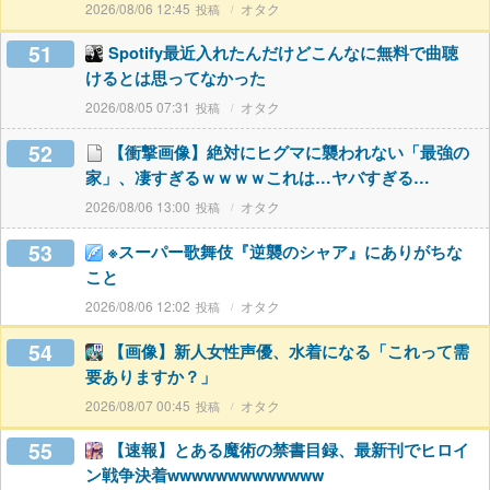
2026/08/06 12:45
オタク
51
Spotify最近入れたんだけどこんなに無料で曲聴
けるとは思ってなかった
2026/08/05 07:31
オタク
52
【衝撃画像】絶対にヒグマに襲われない「最強の
家」、凄すぎるｗｗｗｗこれは…ヤバすぎる…
2026/08/06 13:00
オタク
53
※スーパー歌舞伎『逆襲のシャア』にありがちな
こと
2026/08/06 12:02
オタク
54
【画像】新人女性声優、水着になる「これって需
要ありますか？」
2026/08/07 00:45
オタク
55
【速報】とある魔術の禁書目録、最新刊でヒロイ
ン戦争決着wwwwwwwwwwwww