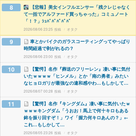
8
【悲報】美女インフルエンサー「残クレじゃなく
て一括でアルファード買っちゃった」コミュノート
「！？」ｼｭﾊﾞﾊﾞﾊﾞﾊﾞﾊﾞ
2026/08/06 23:25
オタク
9
車とかバイクのガラスコーティングってやっぱり
時間経過で剥がれるの？
2026/08/06 23:00
オタク
10
【驚愕】名作『葬送のフリーレン』凄い事に気付
いたｗｗｗｗ「ヒンメル」とか「南の勇者」みたい
なヒョロガリが最強なの違和感やわ…もしかして…
2026/08/07 00:28
オタク
11
【驚愕】名作『キングダム』凄い事に気付いたｗ
ｗｗｗキングダム「うおお！馬上で何十キロもある
鉾を振り回すぞ！」ワイ「握力何キロあんの？」←
これ…もしかして…
2026/08/05 23:26
オタク