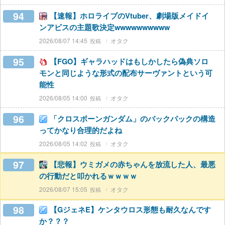
94
【速報】ホロライブのVtuber、劇場版メイドイ
ンアビスの主題歌決定wwwwwwwwww
2026/08/07 14:45
オタク
95
【FGO】ギャラハッドはもしかしたら偽典ソロ
モンと同じような形式の配布サーヴァントという可
能性
2026/08/05 14:00
オタク
96
「クロスボーンガンダム」のバックパックの構造
ってかなり合理的だよね
2026/08/05 14:02
オタク
97
【悲報】ウミガメの赤ちゃんを放流した人、最悪
の行動だと叩かれるｗｗｗｗ
2026/08/07 15:05
オタク
98
【GジェネE】ケンタウロス形態も耐久なんです
か？？？