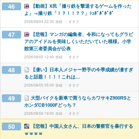
46
【動画】X民「撮り鉄を撃退するゲームを作った
よ」→撮り鉄「！？！！？？」ｼｭﾎﾟﾎﾟﾎﾟﾎﾟ
2026/08/04 22:35
オタク
47
【悲報】マンガの編集者、令和になってもグラビ
アのアイドルを美味しくいただいていた模様。小学
館第三者委員会が公表
2026/08/05 12:45
オタク
48
【凄い】日本人メジャー野手の今季成績が凄すぎ
ると話題！！！！これは…
2026/08/05 05:00
オタク
49
大型バイクを新車で買うならカワサキZ900RSと
ホンダCB1000Fどっち？
2026/08/06 19:00
オタク
50
【悲報】中国人女さん、日本の警察官を暴行する
ｗｗｗｗ