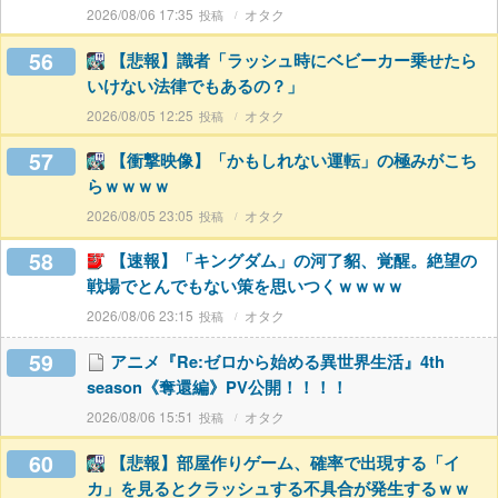
2026/08/06 17:35
オタク
56
【悲報】識者「ラッシュ時にベビーカー乗せたら
いけない法律でもあるの？」
2026/08/05 12:25
オタク
57
【衝撃映像】「かもしれない運転」の極みがこち
らｗｗｗｗ
2026/08/05 23:05
オタク
58
【速報】「キングダム」の河了貂、覚醒。絶望の
戦場でとんでもない策を思いつくｗｗｗｗ
2026/08/06 23:15
オタク
59
アニメ『Re:ゼロから始める異世界生活』4th
season《奪還編》PV公開！！！！
2026/08/06 15:51
オタク
60
【悲報】部屋作りゲーム、確率で出現する「イ
カ」を見るとクラッシュする不具合が発生するｗｗ