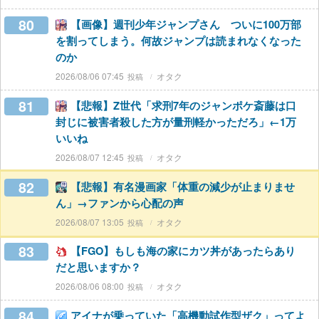
80
【画像】週刊少年ジャンプさん ついに100万部
を割ってしまう。何故ジャンプは読まれなくなった
のか
2026/08/06 07:45
オタク
81
【悲報】Z世代「求刑7年のジャンポケ斎藤は口
封じに被害者殺した方が量刑軽かっただろ」←1万
いいね
2026/08/07 12:45
オタク
82
【悲報】有名漫画家「体重の減少が止まりませ
ん」→ファンから心配の声
2026/08/07 13:05
オタク
83
【FGO】もしも海の家にカツ丼があったらあり
だと思いますか？
2026/08/06 08:00
オタク
84
アイナが乗っていた「高機動試作型ザク」ってよ