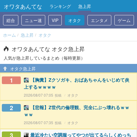
オワタあんてな
ランキング
急上昇
総合
ニュー速
VIP
オタク
エンタメ
ゲーム
ホーム
急上昇
オタク
オワタあんてな オタク急上昇
人気が急上昇しているまとめ（毎時更新）
オタク急上昇
1
【胸糞】Zクソガキ、おばあちゃんをいじめて炎
上するｗｗｗｗ
2026/08/07 07:05
オタク
2
【悲報】Z世代の倫理観、完全にぶっ壊れるｗｗ
ｗｗ
2026/08/07 07:35
オタク
3
最近冷たい空調服ってやつが出てるらしくめっち