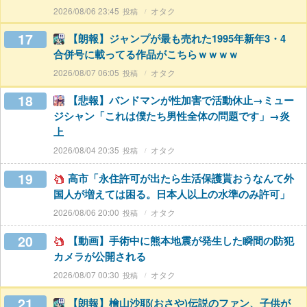
2026/08/06 23:45
オタク
17
【朗報】ジャンプが最も売れた1995年新年3・4
合併号に載ってる作品がこちらｗｗｗｗ
2026/08/07 06:05
オタク
18
【悲報】バンドマンが性加害で活動休止→ミュー
ジシャン「これは僕たち男性全体の問題です」→炎
上
2026/08/04 20:35
オタク
19
高市「永住許可が出たら生活保護貰おうなんて外
国人が増えては困る。日本人以上の水準のみ許可」
2026/08/06 20:00
オタク
20
【動画】手術中に熊本地震が発生した瞬間の防犯
カメラが公開される
2026/08/07 00:30
オタク
21
【朗報】檜山沙耶(おさや)伝説のファン、子供が