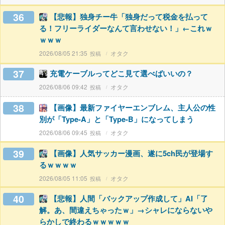
36
【悲報】独身チー牛「独身だって税金を払って
る！フリーライダーなんて言わせない！」←これｗ
ｗｗｗ
2026/08/05 21:35
オタク
37
充電ケーブルってどこ見て選べばいいの？
2026/08/06 09:42
オタク
38
【画像】最新ファイヤーエンブレム、主人公の性
別が「Type-A」と「Type-B」になってしまう
2026/08/06 09:45
オタク
39
【画像】人気サッカー漫画、遂に5ch民が登場す
るｗｗｗｗ
2026/08/05 11:05
オタク
40
【悲報】人間「バックアップ作成して」AI「了
解。あ、間違えちゃったｗ」→シャレにならないや
らかしで終わるｗｗｗｗｗ