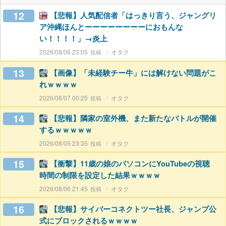
12
【悲報】人気配信者「はっきり言う、ジャングリ
ア沖縄ほんとーーーーーーーーにおもんな
い！！！！」→炎上
2026/08/06 23:05
オタク
13
【画像】「未経験チー牛」には解けない問題がこ
れｗｗｗｗ
2026/08/07 00:25
オタク
14
【悲報】隣家の室外機、また新たなバトルが開催
するｗｗｗｗｗ
2026/08/05 23:35
オタク
15
【衝撃】11歳の娘のパソコンにYouTubeの視聴
時間の制限を設定した結果ｗｗｗｗ
2026/08/06 21:45
オタク
16
【悲報】サイバーコネクトツー社長、ジャンプ公
式にブロックされるｗｗｗｗ