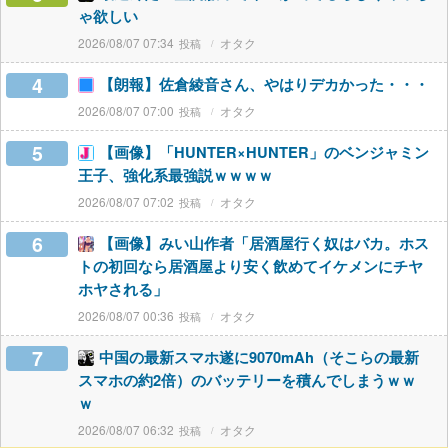
ゃ欲しい
2026/08/07 07:34
オタク
4
【朗報】佐倉綾音さん、やはりデカかった・・・
2026/08/07 07:00
オタク
5
【画像】「HUNTER×HUNTER」のベンジャミン
王子、強化系最強説ｗｗｗｗ
2026/08/07 07:02
オタク
6
【画像】みい山作者「居酒屋行く奴はバカ。ホス
トの初回なら居酒屋より安く飲めてイケメンにチヤ
ホヤされる」
2026/08/07 00:36
オタク
7
中国の最新スマホ遂に9070mAh（そこらの最新
スマホの約2倍）のバッテリーを積んでしまうｗｗ
ｗ
2026/08/07 06:32
オタク