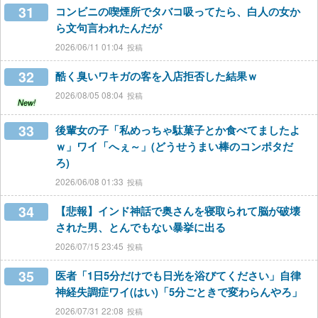
31
コンビニの喫煙所でタバコ吸ってたら、白人の女か
ら文句言われたんだが
2026/06/11 01:04
32
酷く臭いワキガの客を入店拒否した結果ｗ
2026/08/05 08:04
New!
33
後輩女の子「私めっちゃ駄菓子とか食べてましたよ
ｗ」ワイ「へぇ～」(どうせうまい棒のコンポタだ
ろ)
2026/06/08 01:33
34
【悲報】インド神話で奥さんを寝取られて脳が破壊
された男、とんでもない暴挙に出る
2026/07/15 23:45
35
医者「1日5分だけでも日光を浴びてください」自律
神経失調症ワイ(はい)「5分ごときで変わらんやろ」
2026/07/31 22:08