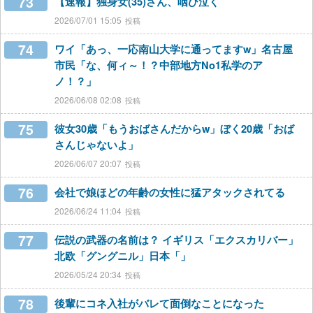
73
【速報】独身女(35)さん、咽び泣く
2026/07/01 15:05
74
ワイ「あっ、一応南山大学に通ってますw」名古屋
市民「な、何ィ～！？中部地方No1私学のア
ノ！？」
2026/06/08 02:08
75
彼女30歳「もうおばさんだからw」ぼく20歳「おば
さんじゃないよ」
2026/06/07 20:07
76
会社で娘ほどの年齢の女性に猛アタックされてる
2026/06/24 11:04
77
伝説の武器の名前は？ イギリス「エクスカリバー」
北欧「グングニル」日本「」
2026/05/24 20:34
78
後輩にコネ入社がバレて面倒なことになった