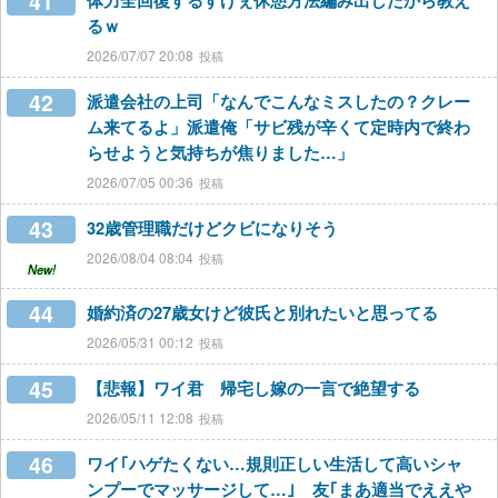
41
体力全回復するすげぇ休憩方法編み出したから教え
るｗ
2026/07/07 20:08
42
派遣会社の上司「なんでこんなミスしたの？クレー
ム来てるよ」派遣俺「サビ残が辛くて定時内で終わ
らせようと気持ちが焦りました…」
2026/07/05 00:36
43
32歳管理職だけどクビになりそう
2026/08/04 08:04
New!
44
婚約済の27歳女けど彼氏と別れたいと思ってる
2026/05/31 00:12
45
【悲報】ワイ君 帰宅し嫁の一言で絶望する
2026/05/11 12:08
46
ワイ｢ハゲたくない…規則正しい生活して高いシャ
ンプーでマッサージして…｣ 友｢まあ適当でええや