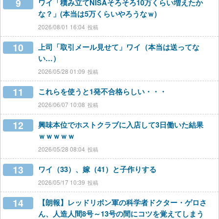
9
ワイ「積み立てNISAそろそろ10万くらい増えたか
な？」(本当は5万くらいやろうなｗ)
2026/08/01 16:04
10
上司「取引メール見せて」ワイ（本当は送ってな
い…）
2026/05/28 01:09
11
これらを使うと1発不合格らしい・・・
2026/06/07 10:08
12
興味本位でホストクラブに入店して3日働いた結果
ｗｗｗｗｗ
2026/05/28 08:04
13
ワイ（33）、嫁（41）と子作りする
2026/05/17 10:39
14
【朗報】レッドリボン軍の科学者ドクター・ゲロさ
ん、人造人間8号～13号の間にコツを覚えてしまう