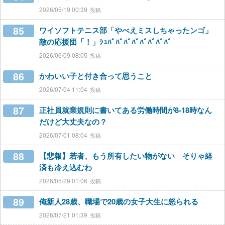
2026/05/19 00:39
85
ワイソフトテニス部「やべえミスしちゃったンゴ」
敵の応援団「！」ｼｭﾊﾞﾊﾞﾊﾞﾊﾞﾊﾞﾊﾞﾊﾞﾊﾞ
2026/06/09 08:05
86
かわいい子と付き合って思うこと
2026/07/04 11:04
87
正社員就業規則に書いてある労働時間が8-18時なん
だけど大丈夫なの？
2026/07/01 08:04
88
【悲報】若者、もう所有したい物がない そりゃ経
済も冷え込むわ
2026/05/29 01:06
89
俺新人28歳、職場で20歳の女子大生に怒られる
2026/07/21 01:39