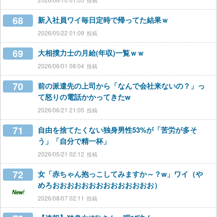
68
新入社員ワイ毎日定時で帰ってた結果ｗ
2026/05/22 01:09
69
大相撲力士の月給(年収)一覧ｗｗ
2026/06/01 08:04
70
前の派遣先の上司から「なんで会社来ないの？」っ
て怒りの電話かかってきたw
2026/06/21 21:05
71
自由を捨てたくない独身男性53%が「苦労が多そ
う」「自分で精一杯」
2026/05/21 02:12
72
女「赤ちゃん抱っこしてみますか～？w」ワイ（や
めろおおおおおおおおおおおおおお）
New!
2026/08/07 02:11