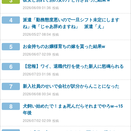
3
2026/06/09 01:36
4
派遣「勤務態度悪いので一旦シフト未定にします
ね」俺「じゃあ辞めますね」 派遣「え」
2026/05/27 08:04
5
お金持ちのお嬢様育ちの嫁を貰った結果w
2026/06/07 02:09
6
【悲報】ワイ、退職代行を使った新人に怒鳴られる
2026/07/23 01:06
7
新入社員のせいで会社が訳分からんことになった
2026/06/08 00:34
8
犬飼い始めたで！まぁ死んだらそれまでやろw→15
年後
2026/07/02 02:09