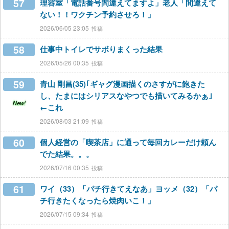
57
理容室「電話番号間違えてますよ」老人「間違えて
ない！！ワクチン予約させろ！」
2026/06/05 23:05
58
仕事中トイレでサボりまくった結果
2026/05/26 00:35
59
青山 剛昌(35)｢ギャグ漫画描くのさすがに飽きた
し、たまにはシリアスなやつでも描いてみるかぁ｣
New!
←これ
2026/08/03 21:09
60
個人経営の「喫茶店」に通って毎回カレーだけ頼ん
でた結果。。。
2026/07/16 00:35
61
ワイ（33）「パチ行きてえなあ」ヨッメ（32）「パ
チ行きたくなったら焼肉いこ！」
2026/07/15 09:34