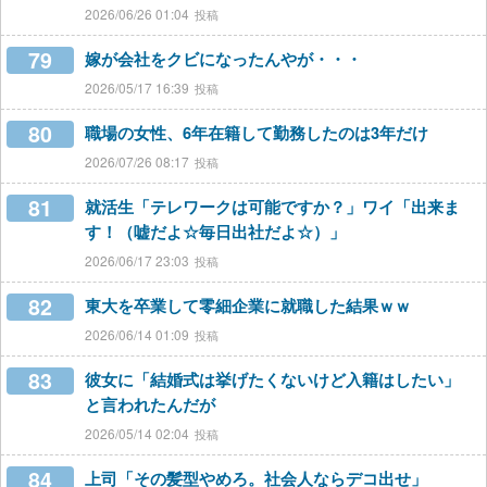
2026/06/26 01:04
79
嫁が会社をクビになったんやが・・・
2026/05/17 16:39
80
職場の女性、6年在籍して勤務したのは3年だけ
2026/07/26 08:17
81
就活生「テレワークは可能ですか？」ワイ「出来ま
す！（嘘だよ☆毎日出社だよ☆）」
2026/06/17 23:03
82
東大を卒業して零細企業に就職した結果ｗｗ
2026/06/14 01:09
83
彼女に「結婚式は挙げたくないけど入籍はしたい」
と言われたんだが
2026/05/14 02:04
84
上司「その髪型やめろ。社会人ならデコ出せ」