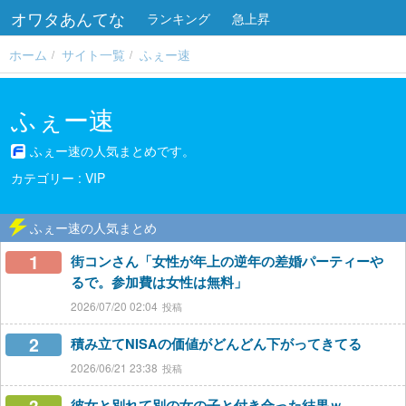
オワタあんてな
ランキング
急上昇
ホーム
サイト一覧
ふぇー速
ふぇー速
ふぇー速の人気まとめです。
VIP
ふぇー速の人気まとめ
1
街コンさん「女性が年上の逆年の差婚パーティーや
るで。参加費は女性は無料」
2026/07/20 02:04
2
積み立てNISAの価値がどんどん下がってきてる
2026/06/21 23:38
彼女と別れて別の女の子と付き合った結果ｗ