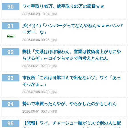
90
ワイ手取り45万、嫁手取り25万の家賃ｗｗ
2026/06/29 10:04
91
彡(＾)(＾)「ハンバーグってなんやねんｗｗｗハンバ
ーガー、な」
New!
2026/08/06 00:26
92
弊社「文系はほぼ雇わん。営業は技術者上がりにや
らせるぞ」←コイツらマジで何考えとんねん
2026/06/21 02:03
93
市役所「これは可燃ゴミで出せないゾ」ワイ「あっ
そっかぁ…」
2026/07/08 08:09
94
勢いで車買ったんやが、やらかしたのかもしれん
2026/06/01 00:13
95
【悲報】ワイ、チャーシュー麺がミスで別の人に配