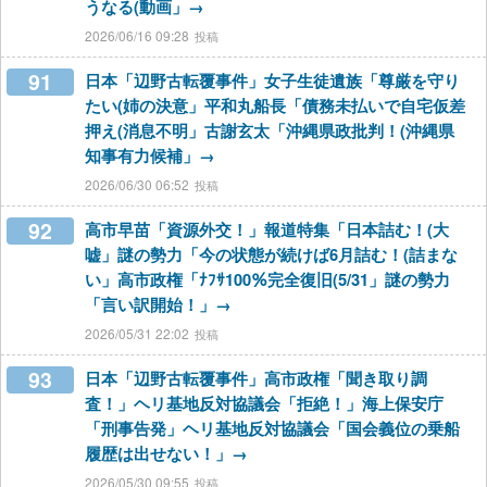
うなる(動画」→
2026/06/16 09:28
91
日本「辺野古転覆事件」女子生徒遺族「尊厳を守り
たい(姉の決意」平和丸船長「債務未払いで自宅仮差
押え(消息不明」古謝玄太「沖縄県政批判！(沖縄県
知事有力候補」→
2026/06/30 06:52
92
高市早苗「資源外交！」報道特集「日本詰む！(大
嘘」謎の勢力「今の状態が続けば6月詰む！(詰まな
い」高市政権「ﾅﾌｻ100％完全復旧(5/31」謎の勢力
「言い訳開始！」→
2026/05/31 22:02
93
日本「辺野古転覆事件」高市政権「聞き取り調
査！」ヘリ基地反対協議会「拒絶！」海上保安庁
「刑事告発」ヘリ基地反対協議会「国会義位の乗船
履歴は出せない！」→
2026/05/30 09:55