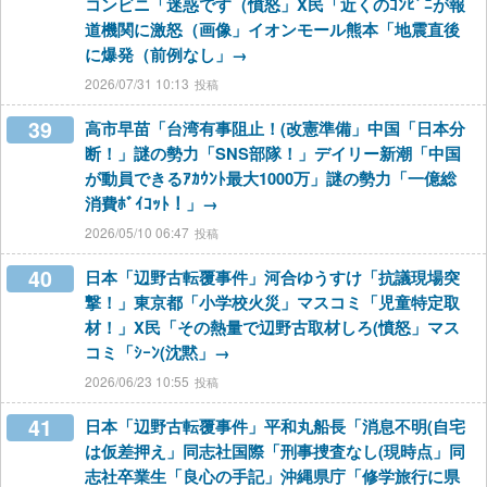
コンビニ「迷惑です（憤怒」X民「近くのｺﾝﾋﾞﾆが報
道機関に激怒（画像」イオンモール熊本「地震直後
に爆発（前例なし」→
2026/07/31 10:13
39
高市早苗「台湾有事阻止！(改憲準備」中国「日本分
断！」謎の勢力「SNS部隊！」デイリー新潮「中国
が動員できるｱｶｳﾝﾄ最大1000万」謎の勢力「一億総
消費ﾎﾞｲｺｯﾄ！」→
2026/05/10 06:47
40
日本「辺野古転覆事件」河合ゆうすけ「抗議現場突
撃！」東京都「小学校火災」マスコミ「児童特定取
材！」X民「その熱量で辺野古取材しろ(憤怒」マス
コミ「ｼｰﾝ(沈黙」→
2026/06/23 10:55
41
日本「辺野古転覆事件」平和丸船長「消息不明(自宅
は仮差押え」同志社国際「刑事捜査なし(現時点」同
志社卒業生「良心の手記」沖縄県庁「修学旅行に県