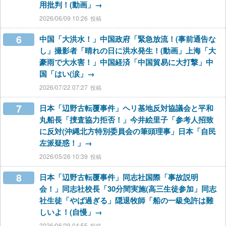
用批判！(動画」→
2026/06/09 10:26
6
中国「大洪水！」中国政府「緊急放流！(事前通告な
し」撮影者「晴れの日に洪水発生！(動画」上海「大
豪雨で大水害！」中国経済「中国貿易に大打撃」中
国「はい(涙」→
2026/07/22 07:27
7
日本「辺野古転覆事件」ヘリ基地反対協議会と平和
丸船長「捜査協力拒否！」今井絵里子「参考人招致
に反対(沖縄北方特別委員会の筆頭理事」日本「自民
左派疑惑！」→
2026/05/26 10:39
8
日本「辺野古転覆事件」同志社国際「事故説明
会！」同志社校長「30分間実施(高三生徒参加」同志
社生徒「やば過ぎる」隠退牧師「船の一級免許は難
しいよ！(自慢」→
2026/06/29 04:55