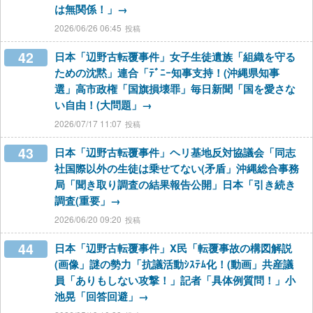
は無関係！」→
2026/06/26 06:45
42
日本「辺野古転覆事件」女子生徒遺族「組織を守る
ための沈黙」連合「ﾃﾞﾆｰ知事支持！(沖縄県知事
選」高市政権「国旗損壊罪」毎日新聞「国を愛さな
い自由！(大問題」→
2026/07/17 11:07
43
日本「辺野古転覆事件」ヘリ基地反対協議会「同志
社国際以外の生徒は乗せてない(矛盾」沖縄総合事務
局「聞き取り調査の結果報告公開」日本「引き続き
調査(重要」→
2026/06/20 09:20
44
日本「辺野古転覆事件」X民「転覆事故の構図解説
(画像」謎の勢力「抗議活動ｼｽﾃﾑ化！(動画」共産議
員「ありもしない攻撃！」記者「具体例質問！」小
池晃「回答回避」→