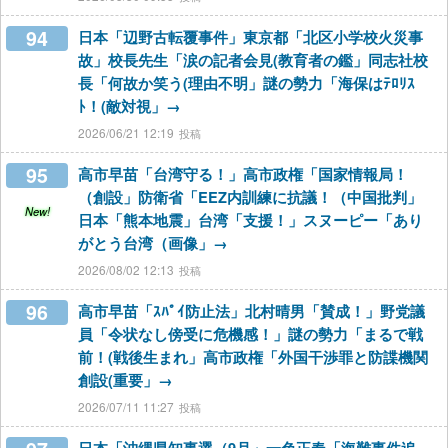
94
日本「辺野古転覆事件」東京都「北区小学校火災事
故」校長先生「涙の記者会見(教育者の鑑」同志社校
長「何故か笑う(理由不明」謎の勢力「海保はﾃﾛﾘｽ
ﾄ！(敵対視」→
2026/06/21 12:19
95
高市早苗「台湾守る！」高市政権「国家情報局！
（創設」防衛省「EEZ内訓練に抗議！（中国批判」
New!
日本「熊本地震」台湾「支援！」スヌーピー「あり
がとう台湾（画像」→
2026/08/02 12:13
96
高市早苗「ｽﾊﾟｲ防止法」北村晴男「賛成！」野党議
員「令状なし傍受に危機感！」謎の勢力「まるで戦
前！(戦後生まれ」高市政権「外国干渉罪と防諜機関
創設(重要」→
2026/07/11 11:27