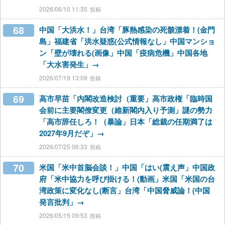
2026/06/10 11:35
68
中国「大洪水！」台湾「豚熱感染の死骸漂着！(金門
島」福建省「洪水疑惑(公式情報なし」中国マンショ
ン「壁が壊れる(画像」中国「疫病危機」中国各地
「大水害発生」→
2026/07/19 13:09
69
高市早苗「内閣改造検討（重要」高市政権「臨時国
会前に主要閣僚変更（維新閣内入り予測」謎の勢力
「高市辞任しろ！（暴論」日本「総裁の任期満了は
2027年9月だぞ」→
2026/07/25 06:33
70
米国「米中首脳会談！」中国「はい(震え声」中国政
府「米中協力を呼び掛ける！(動画」米国「米国の台
湾政策に変化なし(断言」台湾「中国脅威論！(中国
発言批判」→
2026/05/15 09:53