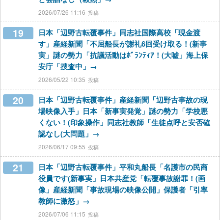
2026/07/26 11:16
19
日本「辺野古転覆事件」同志社国際高校「現金渡
す」産経新聞「不屈船長が謝礼6回受け取る！(新事
実」謎の勢力「抗議活動はﾎﾞﾗﾝﾃｨｱ！(大嘘」海上保
安庁「捜査中」→
2026/05/22 10:35
20
日本「辺野古転覆事件」産経新聞「辺野古事故の現
場映像入手」日本「新事実発覚」謎の勢力「学校悪
くない！(印象操作」同志社教師「生徒点呼と安否確
認なし(大問題」→
2026/06/17 09:55
21
日本「辺野古転覆事件」平和丸船長「名護市の民商
役員です(新事実」日本共産党「転覆事故謝罪！(画
像」産経新聞「事故現場の映像公開」保護者「引率
教師に激怒」→
2026/07/06 11:15