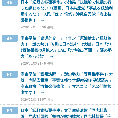
48
日本「辺野古転覆事件」小池晃「抗議船で抗議に行
った訳じゃない！(動画」日本共産党「事故を政治利
用するな！」X民「は？(憤怒」沖縄自民党「海上抗
議批判！」→
2026/07/01 03:38
49
高市早苗「資源外交！」イラン「原油輸出と通航協
力！」謎の勢力「6月に日本詰む！(大嘘」日本「ﾅﾌ
ｻ価格暴落(3月以来」UAE「ﾅﾌｻ輸出再開！」謎の勢
力「あっ(詰む」→
2026/06/03 21:48
50
高市早苗「豪州訪問！」謎の勢力「専用機事件！(大
嘘」内閣広報室「事実無根です(防衛省も確認済み」
高市政権「情報発信強化！」マスコミ「未公開情報
出すな！」→
2026/06/03 13:57
51
日本「辺野古転覆事件」女子生徒遺族「同志社告
訴」同志社国際「警察が家宅捜索」同志社校長「今