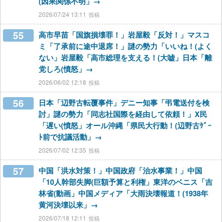
(因果関係不明」→
2026/07/24 13:11
55
高市早苗「国旗損壊罪！」岩屋毅「反対！」マスコ
ミ「了承前に途中退席！」謎の勢力「いいね！(よく
ない」岩屋毅「高市総理を支える！(大嘘」日本「離
党しろ(憤怒」→
2026/06/02 12:18
56
日本「辺野古転覆事件」デニー知事「弔電送付を検
討」謎の勢力「同志社国際を経由して依頼！」X民
「遅い(憤怒」オール沖縄「県民大行動！(辺野古ｹﾞｰ
ﾄ前で抗議活動」→
2026/07/02 12:35
57
中国「洪水対策！」中国政府「治水事業！」中国
「10人幹部失脚(巨額予算と利権」東洋のベニス「吉
林省(動画」中国メディア「大雨決壊報道！(1938年
黄河決壊以来」→
2026/07/18 12:11