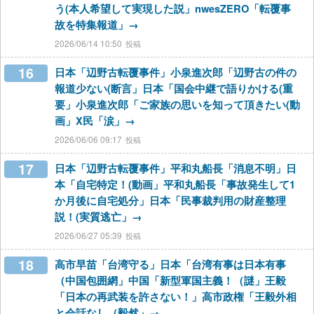
う(本人希望して実現した説」nwesZERO「転覆事
故を特集報道」→
2026/06/14 10:50
16
日本「辺野古転覆事件」小泉進次郎「辺野古の件の
報道少ない(断言」日本「国会中継で語りかける(重
要」小泉進次郎「ご家族の思いを知って頂きたい(動
画」X民「涙」→
2026/06/06 09:17
17
日本「辺野古転覆事件」平和丸船長「消息不明」日
本「自宅特定！(動画」平和丸船長「事故発生して1
か月後に自宅処分」日本「民事裁判用の財産整理
説！(実質逃亡」→
2026/06/27 05:39
18
高市早苗「台湾守る」日本「台湾有事は日本有事
（中国包囲網」中国「新型軍国主義！（謎」王毅
「日本の再武装を許さない！」高市政権「王毅外相
と会話なし（毅然」→