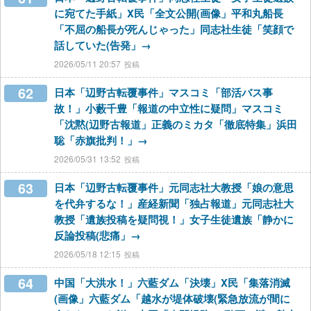
に宛てた手紙」X民「全文公開(画像」平和丸船長
「不屈の船長が死んじゃった」同志社生徒「笑顔で
話していた(告発」→
2026/05/11 20:57
62
日本「辺野古転覆事件」マスコミ「部活バス事
故！」小藪千豊「報道の中立性に疑問」マスコミ
「沈黙(辺野古報道」正義のミカタ「徹底特集」浜田
聡「赤旗批判！」→
2026/05/31 13:52
63
日本「辺野古転覆事件」元同志社大教授「娘の意思
を代弁するな！」産経新聞「独占報道」元同志社大
教授「遺族投稿を疑問視！」女子生徒遺族「静かに
反論投稿(悲痛」→
2026/05/18 12:15
64
中国「大洪水！」六藍ダム「決壊」X民「集落消滅
(画像」六藍ダム「越水が堤体破壊(緊急放流が間に