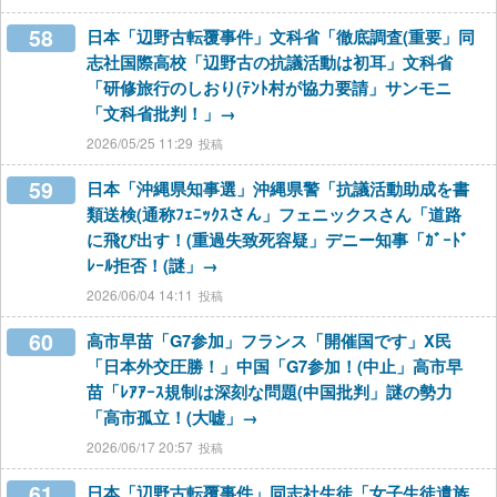
58
日本「辺野古転覆事件」文科省「徹底調査(重要」同
志社国際高校「辺野古の抗議活動は初耳」文科省
「研修旅行のしおり(ﾃﾝﾄ村が協力要請」サンモニ
「文科省批判！」→
2026/05/25 11:29
59
日本「沖縄県知事選」沖縄県警「抗議活動助成を書
類送検(通称ﾌｪﾆｯｸｽさん」フェニックスさん「道路
に飛び出す！(重過失致死容疑」デニー知事「ｶﾞｰﾄﾞ
ﾚｰﾙ拒否！(謎」→
2026/06/04 14:11
60
高市早苗「G7参加」フランス「開催国です」X民
「日本外交圧勝！」中国「G7参加！(中止」高市早
苗「ﾚｱｱｰｽ規制は深刻な問題(中国批判」謎の勢力
「高市孤立！(大嘘」→
2026/06/17 20:57
61
日本「辺野古転覆事件」同志社生徒「女子生徒遺族