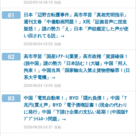
2026/05/16 09:19
81
日本「辺野古転覆事件」高市早苗「真相究明指示」
週刊文春「中傷動画問題！」X民「証拠音声に捏造
疑惑！」謎の勢力「え」日本「声紋鑑定した声が使
い回されてる説」→
2026/06/24 03:52
82
高市早苗「国産ﾚｱｱｰｽ(重要」高市政権「資源確保！
(脱中国」謎の勢力「日本詰む！(大嘘」中国「邦人
拘束！」中国当局「国家輸出入禁止貨物密輸罪！(日
系大手電機」→
2026/06/24 13:59
83
中国「電気自動車！」BYD「隠れ負債！」中国「7
兆円(震え声」BYD「電子債権証書！(現金の代わり
に発行」中国「下請け企業の支払い延期！(中国版ｻ
ﾌﾞﾌﾟﾗｲﾑﾛｰﾝ問題」→
2026/06/28 03:37