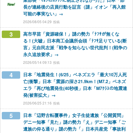
業部長「ｲｵﾝのｽﾀｯﾌに制止されなかった」日本「部
New!
長が連絡後の店員行動を証言（謎」イオン「再入館
可能の事実ない」→
2026/08/05 04:29
3
高市早苗「資源確保！」謎の勢力「ﾅﾌｻが無くな
る！(大嘘」日本商工会議所会頭「ﾅﾌｻ足りている(断
言」元自民左派「戦争を知らない世代批判！(戦争の
永久追放要求」→
2026/05/14 09:13
4
日本「地震発生！(6/25」ベネズエラ「最大10万人死
亡(衝撃」日本「震源の深さ21.9km！(M7.2」ベネズ
エラ「再び地震発生(40秒後」日本「M7ｸﾗｽの地震連
発(被害拡大」→
2026/06/25 21:16
5
日本「辺野古転覆事件」女子生徒遺族「公開質問」
デニー知事「見た」謎の勢力「え」デニー知事「ご
遺族の仰る通り」謎の勢力「」日本共産党「事故利