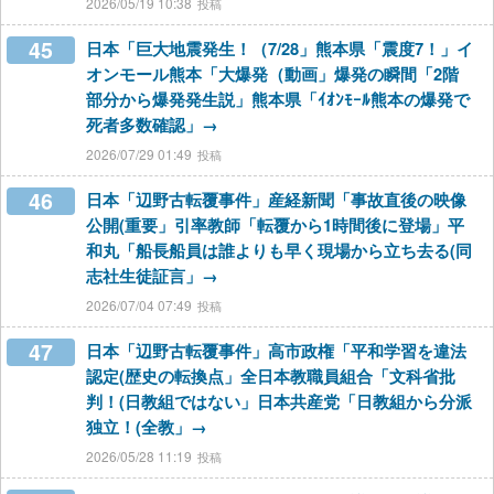
2026/05/19 10:38
45
日本「巨大地震発生！（7/28」熊本県「震度7！」イ
オンモール熊本「大爆発（動画」爆発の瞬間「2階
部分から爆発発生説」熊本県「ｲｵﾝﾓｰﾙ熊本の爆発で
死者多数確認」→
2026/07/29 01:49
46
日本「辺野古転覆事件」産経新聞「事故直後の映像
公開(重要」引率教師「転覆から1時間後に登場」平
和丸「船長船員は誰よりも早く現場から立ち去る(同
志社生徒証言」→
2026/07/04 07:49
47
日本「辺野古転覆事件」高市政権「平和学習を違法
認定(歴史の転換点」全日本教職員組合「文科省批
判！(日教組ではない」日本共産党「日教組から分派
独立！(全教」→
2026/05/28 11:19