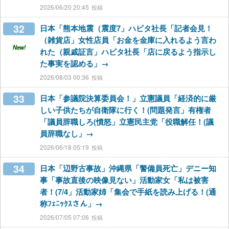
2026/06/20 20:45
32
日本「熊本地震（震度7」ハビタ社長「記者会見！
（雑貨店」女性店員「お金を金庫に入れるよう言わ
New!
れた（親戚証言」ハビタ社長「店に戻るよう指示し
た事実を認める」→
2026/08/03 00:36
33
日本「参議院決算委員会！」立憲議員「経済的に厳
しい子供たちが自衛隊に行く！(問題発言」有権者
「議員辞職しろ(憤怒」立憲民主党「役職解任！(議
員辞職なし」→
2026/06/18 05:19
34
日本「辺野古事故」沖縄県「警備員死亡」デニー知
事「事故直後の映像見ない」活動家女「私は被害
者！(7/4」活動家姉「集会で手紙を読み上げる！(通
称ﾌｪﾆｯｸｽさん」→
2026/07/05 07:06