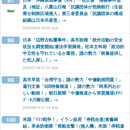
97
日本「沖縄県知事選（9月」一色正春「海難事件追
及（検証」八重山日報「抗議団体が危険航行（生徒
New!
乗せ制限区域侵入」第三者委員会「抗議団体の構成
組織は日本共産党」→
2026/08/06 03:39
98
日本「辺野古転覆事件」高市政権「校外活動の安全
状況を調査開始(違法学習摘発」松本文科相「政治的
中立性を守れているか重視」謎の勢力「映像提供し
た犯人探し！」→
2026/07/08 07:25
99
高市早苗「台湾守る」謎の勢力「中傷動画問題！」
週刊文春「6回特集報道！」謎の勢力「時系列おか
しい動画！」朝日新聞「中傷報道から実質撤退(ｵｳﾝ
ｺﾞｰﾙ川柳公開」→
2026/06/19 21:19
100
米国「ｲﾗﾝ戦争！」イラン政府「停戦合意(覚書締
結」革命防衛隊「商船攻撃！(無人機」米国「停戦違