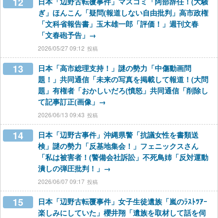
12
日本「辺野古転覆事件」マスコミ「阿部辞任！(大騒
ぎ」ほんこん「疑問(報道しない自由批判」高市政権
「文科省報告書」玉木雄一郎「評価！」週刊文春
「文春砲予告」→
2026/05/27 09:12
13
日本「高市総理支持！」謎の勢力「中傷動画問
題！」共同通信「未来の写真を掲載して報道！(大問
題」有権者「おかしいだろ(憤怒」共同通信「削除し
て記事訂正(画像」→
2026/06/13 09:43
14
日本「辺野古事件」沖縄県警「抗議女性を書類送
検」謎の勢力「反基地集会！」フェニックスさん
「私は被害者！(警備会社訴訟」不死鳥姉「反対運動
潰しの弾圧批判！」→
2026/06/07 09:17
15
日本「辺野古転覆事件」女子生徒遺族「嵐のﾗｽﾄﾂｱｰ
楽しみにしていた」櫻井翔「遺族を取材して話を伺