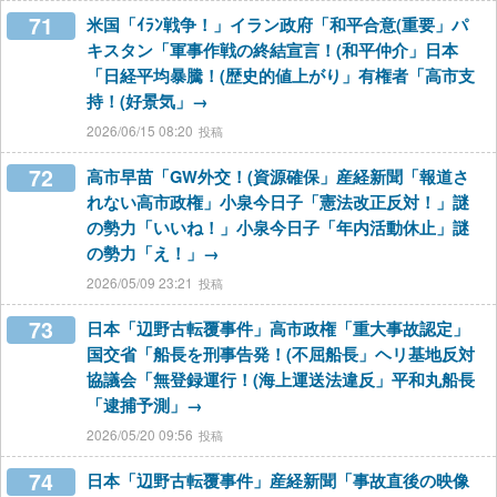
71
米国「ｲﾗﾝ戦争！」イラン政府「和平合意(重要」パ
キスタン「軍事作戦の終結宣言！(和平仲介」日本
「日経平均暴騰！(歴史的値上がり」有権者「高市支
持！(好景気」→
2026/06/15 08:20
72
高市早苗「GW外交！(資源確保」産経新聞「報道さ
れない高市政権」小泉今日子「憲法改正反対！」謎
の勢力「いいね！」小泉今日子「年内活動休止」謎
の勢力「え！」→
2026/05/09 23:21
73
日本「辺野古転覆事件」高市政権「重大事故認定」
国交省「船長を刑事告発！(不屈船長」ヘリ基地反対
協議会「無登録運行！(海上運送法違反」平和丸船長
「逮捕予測」→
2026/05/20 09:56
74
日本「辺野古転覆事件」産経新聞「事故直後の映像