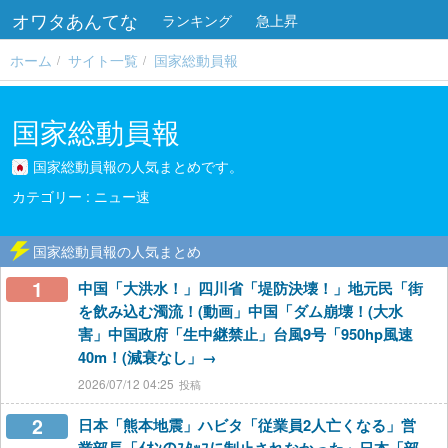
オワタあんてな
ランキング
急上昇
ホーム
サイト一覧
国家総動員報
国家総動員報
国家総動員報の人気まとめです。
ニュー速
国家総動員報の人気まとめ
1
中国「大洪水！」四川省「堤防決壊！」地元民「街
を飲み込む濁流！(動画」中国「ダム崩壊！(大水
害」中国政府「生中継禁止」台風9号「950hp風速
40m！(減衰なし」→
2026/07/12 04:25
2
日本「熊本地震」ハビタ「従業員2人亡くなる」営