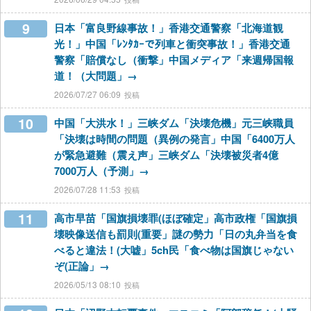
9
日本「富良野線事故！」香港交通警察「北海道観
光！」中国「ﾚﾝﾀｶｰで列車と衝突事故！」香港交通
警察「賠償なし（衝撃」中国メディア「来週帰国報
道！（大問題」→
2026/07/27 06:09
10
中国「大洪水！」三峡ダム「決壊危機」元三峡職員
「決壊は時間の問題（異例の発言」中国「6400万人
が緊急避難（震え声」三峡ダム「決壊被災者4億
7000万人（予測」→
2026/07/28 11:53
11
高市早苗「国旗損壊罪(ほぼ確定」高市政権「国旗損
壊映像送信も罰則(重要」謎の勢力「日の丸弁当を食
べると違法！(大嘘」5ch民「食べ物は国旗じゃない
ぞ(正論」→
2026/05/13 08:10