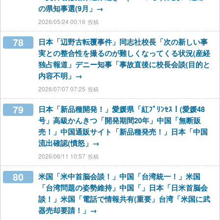
の県知事選(9月」→
2026/05/24 00:16
78
日本「辺野古転覆事件」同志社校長「次の新しい事
実との整合性を撮るのが難しくなってくる状況(産経
独占報道」デニー知事「事故直後に校長会談(目的と
内容不明」→
2026/07/07 07:25
79
日本「新品種開発！」愛媛県「紅ﾌﾟﾘﾝｾｽ！(愛媛48
号」高級かんきつ「開発期間20年」中国「無断販
売！」中国通販サイト「新品種発売！」日本「中国
流出確認(憤怒」→
2026/06/11 10:57
80
米国「米中首脳会談！」中国「台湾統一！」米国
「台湾問題の姿勢維持」中国「」日本「日米首脳会
談！」米国「電話で情報共有(重要」台湾「米国に武
器売却要請！」→