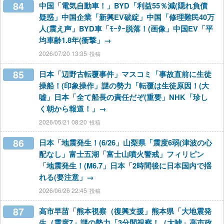
84
中国「電気自動車！」BYD「利益55％減(隠れ負債
疑惑」中国企業「新興EV破綻」中国「修理難民40万
人(震え声」BYD車「ﾓｰﾀｰ脱落！(画像」中国EV「平
均車齢1.8年(衝撃」→
2026/07/20 13:35
85
日本「辺野古転覆事件」マスコミ「事故直前に生徒
操船！(印象操作」謎の勢力「転覆は生徒原因！(大
嘘」日本「全て船長の責任だぞ(重要」NHK「珍し
く朝から報道！」→
2026/05/21 08:20
86
日本「地震発生！(6/26」山梨県「震度6弱(津波の心
配なし」富士五湖「富士山噴火警戒」フィリピン
「地震発生！(M6.7」日本「2時間後に日本国内で揺
れる(要注意」→
2026/06/26 22:45
87
高市早苗「熊本視察（復興支援」熊本県「大地震発
生（震度7」謎の勢力「3分間視察！（大嘘」高市政