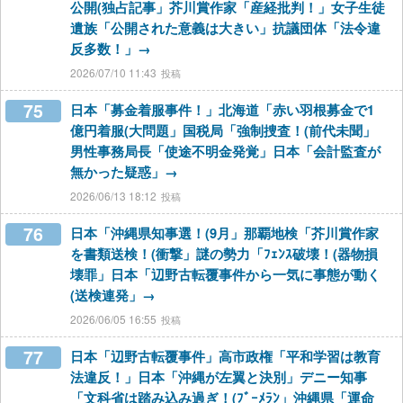
公開(独占記事」芥川賞作家「産経批判！」女子生徒
遺族「公開された意義は大きい」抗議団体「法令違
反多数！」→
2026/07/10 11:43
75
日本「募金着服事件！」北海道「赤い羽根募金で1
億円着服(大問題」国税局「強制捜査！(前代未聞」
男性事務局長「使途不明金発覚」日本「会計監査が
無かった疑惑」→
2026/06/13 18:12
76
日本「沖縄県知事選！(9月」那覇地検「芥川賞作家
を書類送検！(衝撃」謎の勢力「ﾌｪﾝｽ破壊！(器物損
壊罪」日本「辺野古転覆事件から一気に事態が動く
(送検連発」→
2026/06/05 16:55
77
日本「辺野古転覆事件」高市政権「平和学習は教育
法違反！」日本「沖縄が左翼と決別」デニー知事
「文科省は踏み込み過ぎ！(ﾌﾞｰﾒﾗﾝ」沖縄県「運命