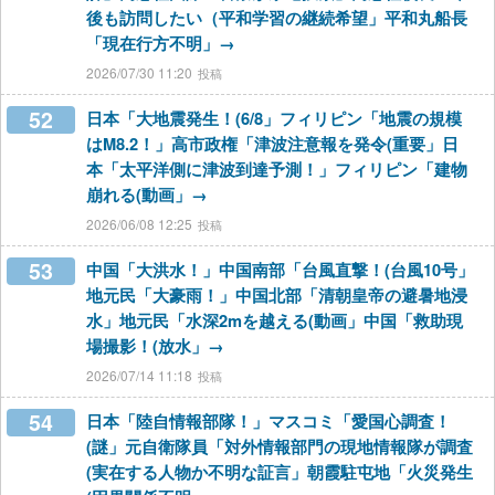
後も訪問したい（平和学習の継続希望」平和丸船長
「現在行方不明」→
2026/07/30 11:20
52
日本「大地震発生！(6/8」フィリピン「地震の規模
はM8.2！」高市政権「津波注意報を発令(重要」日
本「太平洋側に津波到達予測！」フィリピン「建物
崩れる(動画」→
2026/06/08 12:25
53
中国「大洪水！」中国南部「台風直撃！(台風10号」
地元民「大豪雨！」中国北部「清朝皇帝の避暑地浸
水」地元民「水深2mを越える(動画」中国「救助現
場撮影！(放水」→
2026/07/14 11:18
54
日本「陸自情報部隊！」マスコミ「愛国心調査！
(謎」元自衛隊員「対外情報部門の現地情報隊が調査
(実在する人物か不明な証言」朝霞駐屯地「火災発生