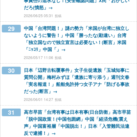
事責任の追求なし！(安全確認問題」X民「おかしい
だろ(憤怒」→
2026/06/25 05:31
29
中国「台湾問題！」謎の勢力「米国が台湾に独立し
ないように警告！」中国「勝ったな(勘違い」台湾
「独立国なので独立宣言は必要ない！(断言」米国
「ﾆｯｺﾘ」中国「」→
2026/05/17 11:06
30
日本「辺野古転覆事件」女子生徒遺族「玉城知事に
質問公開」梅村みずほ「遺族に寄り添う」週刊文春
「実名報道！」船舶免許持つ女子アナ「防げる事故
だった(断言」→
2026/06/01 14:27
31
高市早苗「台湾有事は日本有事(日台防衛」高市早苗
「脱中国政策！(中国包囲網」中国「経済危機(震え
声」中国富裕層「中国脱出！」日本「入管難民法違
反で逮捕！」→