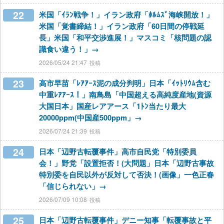
22
米国「ｲﾗﾝ戦争！」イラン政府「ﾎﾙﾑｽﾞ海峡開放！」
米国「覚書締結！」イラン政府「60日間の停戦延
長」米国「和平交渉進展！」マスコミ「核問題の認
識食い違う！」→
2026/05/24 21:47
23
高市早苗「ﾚｱｱｰｽ泥の成分判明」日本「ｲｯﾄﾘｳﾑ含む
中重ﾚｱｱｰｽ！」南鳥島「中国超える高純度産地(資源
大国日本」国産レアアース「1ﾄﾝ当たり最大
20000ppm(中国産500ppm」→
2026/07/24 21:39
24
日本「辺野古転覆事件」高市自民党「特別委員
会！」野党「設置拒否！(大問題」日本「辺野古事故
特別委を自民以外が反対して否決！(画像」一色正春
「信じられない」→
2026/07/09 10:08
25
日本「辺野古転覆事件」デニー知事「転覆事故と平