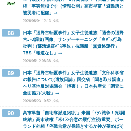
New!
権「事実無根です（情報公開」高市早苗「避難所と
被災者に配慮」→
2026/08/04 12:13
88
日本「辺野古転覆事件」女子生徒遺族「過去の辺野
古ｺｰｽ調査(画像」サンデーモーニング「白ﾊﾞｽ行為
批判！(部活遠征ﾊﾞｽ事故」抗議船「無資格運行」
TBS「報道なし」→
2026/05/12 08:38
89
日本「辺野古転覆事件」女子生徒遺族「文部科学省
の報告について(遺族日誌」国交省「聞き取り調査」
ヘリ基地反対協議会「拒否！」日本共産党「調査に
全面協力(大嘘」→
2026/05/23 10:52
90
高市早苗「自衛隊派遣(検討」米国「ｲﾗﾝ戦争！(戦闘
終結」高市政権「米ｲﾗﾝ合意の履行注視(重要」ポー
ランド外相「停戦合意が長続きするか神が望めばそ