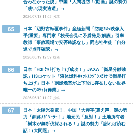
合わなかった説」中国「人間堤防！(動画」謎の勢力
「凄い(現実逃避」→
2026/07/13 11:02
65
日本「辺野古転覆事件」産経新聞「防犯ｶﾒﾗ映像入
手(重要」専門家「校長会見に矛盾発見(解説」引率
教師「事故現場で安否確認なし」同志社生徒「自分
達で点呼確認」→
2026/06/19 12:39
66
日本「H3ﾛｹｯﾄ打ち上げ成功！」JAXA「衛星分離確
認」H3ロケット「液体燃料ﾛｹｯﾄｴﾝｼﾞﾝだけで衛星打
ち上げ」日本「副燃焼室が上下段に存在しない世界
唯一のﾛｹｯﾄ(偉業」→
2026/06/12 11:27
67
日本「太陽光発電！」中国「大赤字(震え声」謎の勢
力「釧路ﾒｶﾞｿｰﾗｰ！」地元民「反対！」土地所有者
「樹木が無断伐採される！」謎の勢力「謝れば済む
話！(大問題」→