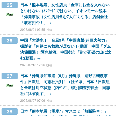
35
日本「熊本地震」女性店員「金庫にお金を入れない
といけない（ｵﾝﾜｰﾄﾞではない」イオンモール熊本
New!
「爆発事故（女性店員含む7人亡くなる」店舗会社
「取材拒否！」→
2026/08/01 03:55
36
中国「大洪水！」台風9号「中国直撃(超巨大勢力」
撮影者「何処にも救助が居ない！(動画」中国「ダム
決壊回避！(緊急放流」中国都市「街が瓦礫の山に沈
む(動画」→
2026/07/16 12:26
37
日本「沖縄県知事選（9月」沖縄県「辺野古転覆事
件」日教組「同志社批判！（社民系」日本「日教組
New!
と全教は対立状態（内ｹﾞﾊﾞ」特別調査委員会「同志
社に猛省促す」→
2026/08/07 07:06
38
日本「熊本地震（震度7」マスコミ「無断駐車！」