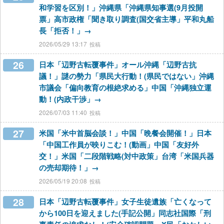
和学習を区別！」沖縄県「沖縄県知事選(9月投開
票」高市政権「聞き取り調査(国交省主導」平和丸船
長「拒否！」→
2026/05/29 13:17
26
日本「辺野古転覆事件」オール沖縄「辺野古抗
議！」謎の勢力「県民大行動！(県民ではない」沖縄
市議会「偏向教育の根絶求める」中国「沖縄独立運
動！(内政干渉」→
2026/07/03 11:40
27
米国「米中首脳会談！」中国「晩餐会開催！」日本
「中国工作員が映りこむ！(動画」中国「友好外
交！」米国「二段階戦略(対中政策」台湾「米国兵器
の売却期待！」→
2026/05/19 20:08
28
日本「辺野古転覆事件」女子生徒遺族「亡くなって
から100日を迎えました(手記公開」同志社国際「刑