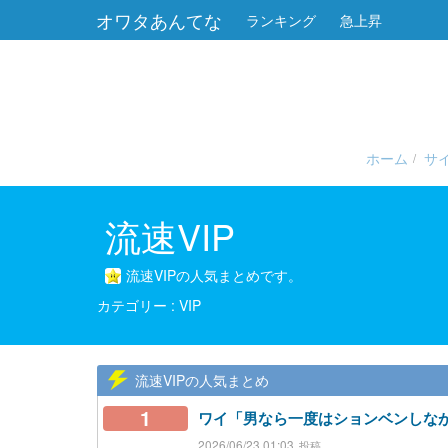
オワタあんてな
ランキング
急上昇
ホーム
サ
流速VIP
流速VIPの人気まとめです。
VIP
流速VIPの人気まとめ
1
ワイ「男なら一度はションベンしな
2026/06/23 01:03