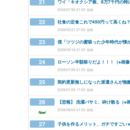
21
ワイ「キオクシア株、8万7千円の時
2026/07/30 21:03
22
社食の定食これで450円って高くね
2026/05/21 07:03
23
僕「ツツジの蜜吸った少年時代が懐か
2026/05/18 21:03
24
ローソン半額祭りだよ！！！（※画像
2026/07/26 01:03
25
契約更新無しになった派遣さんが無
2026/07/25 17:03
26
【悲報】 洗濯バサミ、砕け散る（※
2026/08/04 01:03
New!
27
子供を作るメリット、ガチですごい