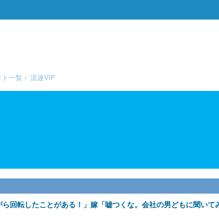
イト一覧
流速VIP
がら回転したことがある！」嫁「嘘つくな。会社の男どもに聞いて