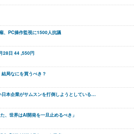
解雇、PC操作監視に1500人抗議
28日 44 ,550円
了。結局なにを買うべき？
い日本企業がサムスンを打倒しようとしている…
始まった、世界はAI開発を一旦止めるべき」