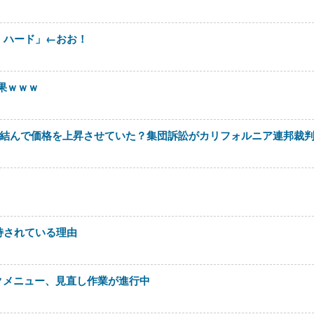
、ハード」←おお！
果ｗｗｗ
を結んで価格を上昇させていた？集団訴訟がカリフォルニア連邦裁
持されている理由
リックメニュー、見直し作業が進行中