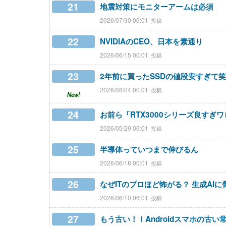
21
地震対策にモニターアームは必須
2026/07/30 06:01
22
NVIDIAのCEO、日本を素通り
2026/06/15 00:01
23
2年前に買ったSSDの値段安すぎて
2026/08/04 00:01
New!
24
お前ら「RTX3000シリーズ良すぎワロ
2026/05/29 06:01
25
半導体っていつまで伸びるん
2026/06/18 00:01
26
なぜITのプロほど怖がる？ 生成AI
2026/06/10 06:01
27
もう古い！！Androidスマホの古い