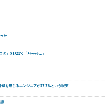
笑った
タ」GTXぼく「ｽｩｩｩｩｩ…」
に脅威を感じるエンジニアが47.7%という現実
常識