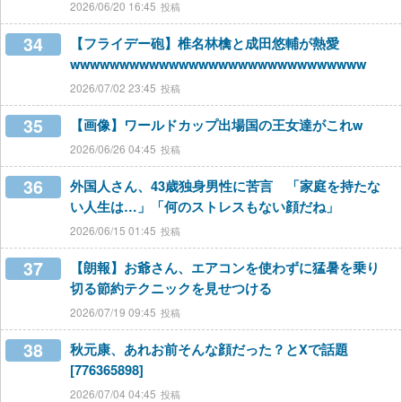
2026/06/20 16:45
34
【フライデー砲】椎名林檎と成田悠輔が熱愛
wwwwwwwwwwwwwwwwwwwwwwwwwwwwww
2026/07/02 23:45
35
【画像】ワールドカップ出場国の王女達がこれw
2026/06/26 04:45
36
外国人さん、43歳独身男性に苦言 「家庭を持たな
い人生は…」「何のストレスもない顔だね」
2026/06/15 01:45
37
【朗報】お爺さん、エアコンを使わずに猛暑を乗り
切る節約テクニックを見せつける
2026/07/19 09:45
38
秋元康、あれお前そんな顔だった？とXで話題
[776365898]
2026/07/04 04:45