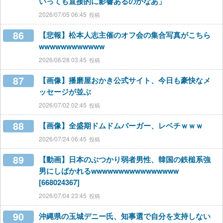
いっても直接的に影響あるのかなあ」
2026/07/05 06:45
86
【悲報】松本人志主催のオフ会の集合写真がこちら
wwwwwwwwwwww
2026/06/28 03:45
87
【画像】播磨屋おかき公式サイト、今日も豪快なメ
ッセージが並ぶ
2026/07/02 02:45
88
【画像】全盛期ドムドムバーガー、レベチｗｗｗ
2026/07/24 06:45
89
【動画】日本のぶつかり弱者男性、韓国の鉄槌系強
男にしばかれるwwwwwwwwwwwwwwww
[668024367]
2026/07/04 23:45
90
沖縄県の玉城デニー氏、知事選で自分を支持しない