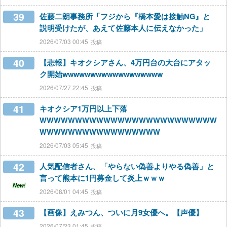
39
佐藤二朗事務所「フジから『橋本愛は接触NG』と
説明受けたが、あえて佐藤本人に伝えなかった」
2026/07/03 00:45
40
【悲報】キオクシアさん、4万円台の大台にアタッ
ク開始wwwwwwwwwwwwwwwwww
2026/07/27 22:45
41
キオクシア1万円以上下落
WWWWWWWWWWWWWWWWWWWWWWWWW
WWWWWWWWWWWWWWWWW
2026/07/03 05:45
42
人気配信者さん、「やらない偽善よりやる偽善」と
言って熊本に1円募金して炎上ｗｗｗ
New!
2026/08/01 04:45
43
【画像】えみつん、ついに月9女優へ。【声優】
2026/07/23 01:45