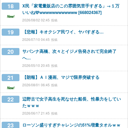
18
X民「家電量販店のこの雰囲気苦手すぎる」→１万
いいね🩷wwwwwwwwwwww [668024367]
New!
2026/08/02 02:45
19
【悲報】キオクシア民ワイ、ヤバすぎる…
2026/07/10 04:45
20
サバンナ高橋、次々とイジメ告発されて完全終了
へ…
2026/05/10 20:45
21
【朗報】ＡＩ漫画、マジで限界突破する
2026/08/01 06:45
New!
22
辺野古で女子高生を死なせた船長、性暴力をしてい
たｗｗｗ
2026/06/17 21:45
23
ローソン盛りすぎチャレンジの51%増量タオルｗｗ