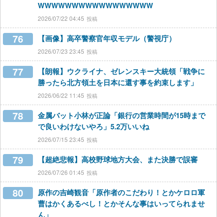
WWWWWWWWWWWWWWWWW
2026/07/22 04:45
76
【画像】高卒警察官年収モデル（警視庁）
2026/07/23 23:45
77
【朗報】ウクライナ、ゼレンスキー大統領「戦争に
勝ったら北方領土を日本に還す事を約束します」
2026/06/22 11:45
78
金属バット小林が正論「銀行の営業時間が15時まで
で良いわけないやろ」5.2万いいね
2026/07/15 23:45
79
【超絶悲報】高校野球地方大会、また決勝で誤審
2026/07/26 01:45
80
原作の吉崎観音「原作者のこだわり！とかケロロ軍
曹はかくあるべし！とかそんな事はいってられませ
ん」