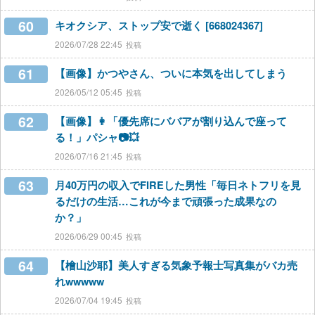
60
キオクシア、ストップ安で逝く [668024367]
2026/07/28 22:45
61
【画像】かつやさん、ついに本気を出してしまう
2026/05/12 05:45
62
【画像】👩「優先席にババアが割り込んで座って
る！」パシャ📷💥
2026/07/16 21:45
63
月40万円の収入でFIREした男性「毎日ネトフリを見
るだけの生活…これが今まで頑張った成果なの
か？」
2026/06/29 00:45
64
【檜山沙耶】美人すぎる気象予報士写真集がバカ売
れwwwww
2026/07/04 19:45