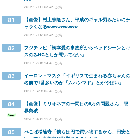
2026/07/01 08:45
81
【画像】村上宗隆さん、平成のギャル男みたいにチ
ャラくなるwwwwwwwww
2026/07/02 05:45
82
フジテレビ「橋本愛の事務所からベッドシーンとキ
スのみNGとしか聞いてない」
2026/07/08 14:45
83
イーロン・マスク「イギリスで生まれる赤ちゃんの
名前で1番多いのが『ムハンマド』とかやばい」
2026/06/18 05:45
84
【画像】ミリオネアの一問目の5万の問題さん、限
界突破
New!
2026/08/01 12:45
85
ぺこぱ松陰寺「僕らは円で買い物するから、円安と