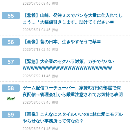
2026/07/06 09:45
55
【悲報】山崎、発注ミスでパンを大量に仕入れてし
まう…「大幅値引きします。助けてください〓
2026/06/21 04:45
56
【画像】昔の日本、生きやすそうで草〓
2026/07/13 02:45
57
【緊急】大企業のセクハラ対策、ガチでヤバい
WWWWWWWWWWWWWWWWWWWWWW
2026/07/22 11:45
58
ゲーム配信ユーチューバー…家賃8万円の部屋で深
夜配信→管理会社から厳重注意されてお気持ち表明
New!
2026/08/06 03:45
59
【画像】こんなにスタイルいいのに林仁愛にモデル
やらせない事務所って何なの？
2026/06/26 01:45