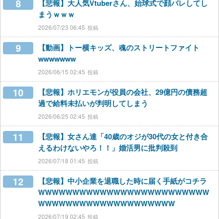
8
【悲報】大人気Vtuberさん、始球式で顔バレしてし
まうｗｗｗ
2026/07/23 06:45
9
【動画】トー横キッズ、魂のストリートファイト
wwwwwww
2026/06/15 02:45
10
【悲報】ホリエモンが役員の会社、29億円の債務超
過で給料未払いが判明してしまう
2026/06/25 02:45
11
【悲報】女さん達「40歳のオジが30代の女と付き合
えるわけないやろ！！」婚活男に批判殺到
2026/07/18 01:45
12
【悲報】中小企業を退職した時に届く手紙がコチラ
WWWWWWWWWWWWWWWWWWWWWWWWW
WWWWWWWWWWWWWWWWWWWW
2026/07/19 02:45