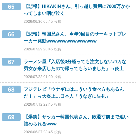
65
【悲報】HIKAKINさん、引っ越し費用に7000万かか
ってしまい咽び泣く
2026/06/30 05:45
66
【悲報】韓国兄さん、今年9回目のサーキットブレ
ーカー発動wwwwwwwwwwwwwww
2026/07/29 23:45
67
ラーメン屋『入店後3分経っても注文しないバカな
男女が来店したので帰ってもらいました』→炎上
2026/07/22 01:00
68
フジテレビ「ウナギにはこういう食べ方もあるん
だ！」→大炎上…日本人「うなぎに失礼」
2026/07/12 22:45
69
【爆笑】サッカー韓国代表さん、敗退寸前まで追い
詰められるwww
2026/06/27 23:45