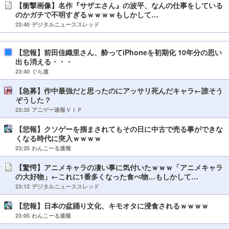
【衝撃画像】名作『サザエさん』の波平、なんの仕事をしている
のかガチで不明すぎるｗｗｗｗもしかして…
23:40
デジタルニューススレッド
【悲報】前田佳織里さん、酔ってiPhoneを初期化 10年分の思い
出も消える・・・
23:40
ぐら速
【急募】作中最強だと思ったのにアッサリ死んだキャラ←誰そう
ぞうした？
23:35
アニゲー速報ＶＩＰ
【悲報】クソゲーを掴まされてもその日に中古で売る事ができな
くなる時代に突入ｗｗｗｗ
23:25
わんこーる速報
【驚愕】アニメキャラの凄い事に気付いたｗｗｗ「アニメキャラ
の大好物」←これに1番多くなった食べ物…もしかして…
23:12
デジタルニューススレッド
【悲報】日本の盆踊り文化、キモオタに浸食されるｗｗｗｗ
23:05
わんこーる速報