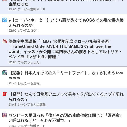
企業だった
22:05
アニゲー速報ＶＩＰ
※【コーディネーター】いくら頭が良くてもOSをその場で書き換
えられるのか
22:02
ガンダムログ
簡体字中国語版『FGO』10周年記念グローバル特別企画
「Fate/Grand Order OVER THE SAME SKY all over the
world」イラストが公開！武内崇さんの描き下ろしアルトリア・
ペンドラゴンが上海に降臨！
22:00
でもにっしょん
【悲報】日本人キッズのストリートファイト、さすがにキツいｗ
ｗｗｗ
21:45
わんこーる速報
【疑問】なんで日常系アニメって男キャラが出てくるとブチ切れ
られるの？
21:45
ジャンプまとめ速報
ワンピース尾田っち「僕とその辺の連載作家は同じく『漫画家』
と呼ばれるけど、それが不満で。」
21:35
アニゲー速報ＶＩＰ