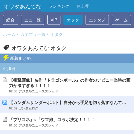
オワタあんてな
ランキング
急上昇
総合
ニュー速
VIP
オタク
エンタメ
ゲーム
ホーム
カテゴリ一覧
オタク
オワタあんてな オタク
新着まとめ
8月9日
【衝撃画像】名作『ドラゴンボール』の作者のデビュー当時の画
力が凄すぎる！！！！
02:30
デジタルニューススレッド
【ガンダムサンダーボルト】自分から手足を切り落すなんて…
02:02
ガンダムログ
「プリコネ」×「ウマ娘」コラボ決定！！！！
01:00
デジタルニューススレッド