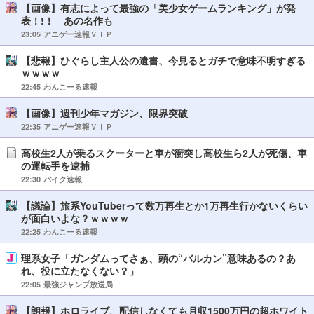
【画像】有志によって最強の「美少女ゲームランキング」が発
表！!！ あの名作も
23:05
アニゲー速報ＶＩＰ
【悲報】ひぐらし主人公の遺書、今見るとガチで意味不明すぎる
ｗｗｗｗ
22:45
わんこーる速報
【画像】週刊少年マガジン、限界突破
22:35
アニゲー速報ＶＩＰ
高校生2人が乗るスクーターと車が衝突し高校生ら2人が死傷、車
の運転手を逮捕
22:30
バイク速報
【議論】旅系YouTuberって数万再生とか1万再生行かないくらい
が面白いよな？ｗｗｗｗ
22:25
わんこーる速報
理系女子「ガンダムってさぁ、頭の“バルカン”意味あるの？あ
れ、役に立たなくない？」
22:05
最強ジャンプ放送局
【朗報】ホロライブ、配信しなくても月収1500万円の超ホワイト