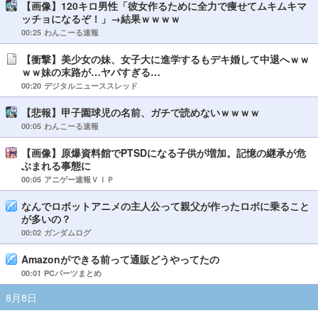
【画像】120キロ男性「彼女作るために全力で痩せてムキムキマ
ッチョになるぞ！」→結果ｗｗｗｗ
00:25
わんこーる速報
【衝撃】美少女の妹、女子大に進学するもデキ婚して中退へｗｗ
ｗｗ妹の末路が…ヤバすぎる…
00:20
デジタルニューススレッド
【悲報】甲子園球児の名前、ガチで読めないｗｗｗｗ
00:05
わんこーる速報
【画像】原爆資料館でPTSDになる子供が増加。記憶の継承が危
ぶまれる事態に
00:05
アニゲー速報ＶＩＰ
なんでロボットアニメの主人公って親父が作ったロボに乗ること
が多いの？
00:02
ガンダムログ
Amazonができる前って通販どうやってたの
00:01
PCパーツまとめ
8月8日