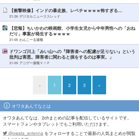
【衝撃映像】インドの暴走族、レベチｗｗｗｗ怖すぎる…
21:26
デジタルニューススレッド
【悲報】ちいかわの映画館、小学生女児から中年男性への「おね
だり」事案が発生するｗｗｗｗ
21:05
わんこーる速報
ドワンゴ川上「みい山への『障害者への配慮が足りない』という
批判は害悪。障害者に関わると損をするのは事実。」
21:05
アニゲー速報ＶＩＰ
«
1
2
3
»
オワタあんてなとは
オワタあんてなは、2chまとめの記事を配信しているサイトです。
スマートフォンやタブレットでもご利用いただけます。
@owata_antenna
をフォローすることで最新の人気まとめが閲覧