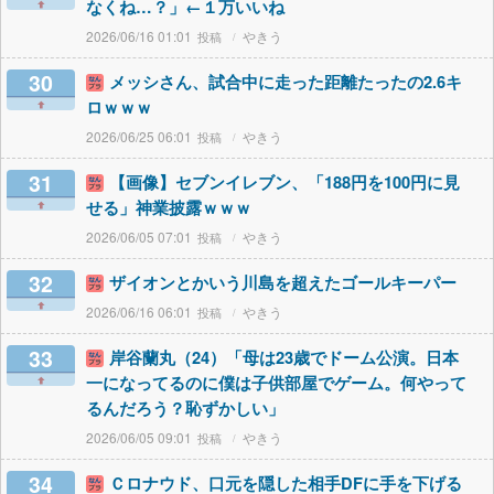
なくね…？」←１万いいね
2026/06/16 01:01
やきう
30
メッシさん、試合中に走った距離たったの2.6キ
ロｗｗｗ
2026/06/25 06:01
やきう
31
【画像】セブンイレブン、「188円を100円に見
せる」神業披露ｗｗｗ
2026/06/05 07:01
やきう
32
ザイオンとかいう川島を超えたゴールキーパー
2026/06/16 06:01
やきう
33
岸谷蘭丸（24）「母は23歳でドーム公演。日本
一になってるのに僕は子供部屋でゲーム。何やって
るんだろう？恥ずかしい」
2026/06/05 09:01
やきう
34
Ｃロナウド、口元を隠した相手DFに手を下げる