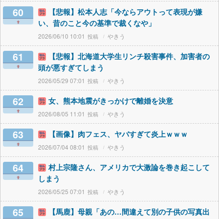
60
【悲報】松本人志「今ならアウトって表現が嫌
い、昔のこと今の基準で裁くなや」
2026/06/10 10:01
やきう
61
【悲報】北海道大学生リンチ殺害事件、加害者の
頭が悪すぎてしまう
2026/05/29 07:01
やきう
62
女、熊本地震がきっかけで離婚を決意
2026/08/05 11:01
やきう
63
【画像】肉フェス、ヤバすぎて炎上ｗｗｗ
2026/07/04 08:01
やきう
64
村上宗隆さん、アメリカで大激論を巻き起こして
しまう
2026/05/25 07:01
やきう
65
【馬鹿】母親「あの…間違えて別の子供の写真出