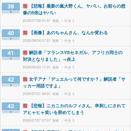
39
【悲報】最新の嵐大野くん、ヤバい。お前らの想
像の5倍はヤバい
2026/07/09 01:01
やきう
40
【画像】あのちゃんさん、なんか変わる
2026/08/04 07:01
やきう
41
解説者「フランスVSセネガル、アフリカ同士の
対決となりました」→炎上
2026/06/20 11:01
やきう
42
女子アナ「デュエルって何ですか？」解説者「サ
ッカー用語ですよ」
2026/07/01 06:01
やきう
43
【悲報】ニカニカのルフィさん、串刺しにされて
アヒャヒャ笑いを辞めてしまう
2026/07/27 07:01
やきう