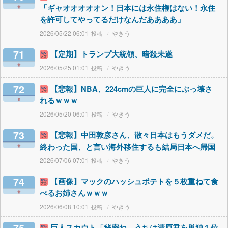
「ギャオオオオオン！日本には永住権はない！永住
を許可してやってるだけなんだああああ」
2026/05/22 06:01
やきう
71
【定期】トランプ大統領、暗殺未遂
2026/05/25 01:01
やきう
72
【悲報】NBA、224cmの巨人に完全にぶっ壊さ
れるｗｗｗ
2026/05/20 06:01
やきう
73
【悲報】中田敦彦さん、散々日本はもうダメだ。
終わった国、と言い海外移住するも結局日本へ帰国
2026/07/06 07:01
やきう
74
【画像】マックのハッシュポテトを５枚重ねて食
べるお姉さんｗｗｗ
2026/06/08 10:01
やきう
巨人スカウト「秘密ね。うちは清原君を単独１位