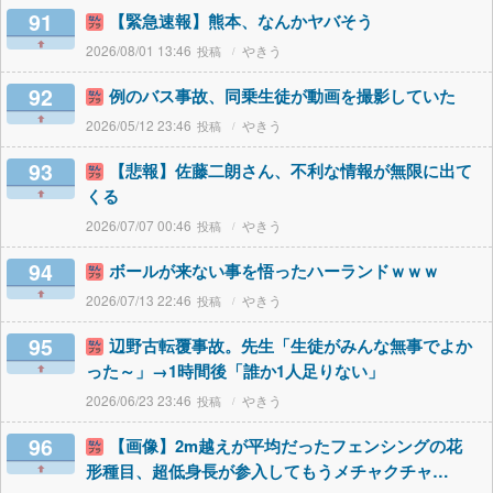
91
【緊急速報】熊本、なんかヤバそう
2026/08/01 13:46
やきう
92
例のバス事故、同乗生徒が動画を撮影していた
2026/05/12 23:46
やきう
93
【悲報】佐藤二朗さん、不利な情報が無限に出て
くる
2026/07/07 00:46
やきう
94
ボールが来ない事を悟ったハーランドｗｗｗ
2026/07/13 22:46
やきう
95
辺野古転覆事故。先生「生徒がみんな無事でよか
った～」→1時間後「誰か1人足りない」
2026/06/23 23:46
やきう
96
【画像】2m越えが平均だったフェンシングの花
形種目、超低身長が参入してもうメチャクチャ…