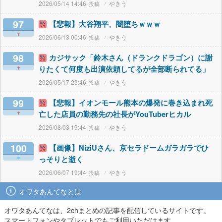
2026/05/14 14:46
やきう
97
【悲報】大谷翔平、闇堕ちｗｗｗ
2026/06/13 00:46
やきう
98
カジサック「鈴木さん（ドランクドラゴン）に謝
りたくて何度も出演依頼してるが全部断られてる」
2026/05/17 23:46
やきう
99
【悲報】イオンモール熊本の爆発に巻き込まれ死
亡した店員の勤務先の社長がYouTuberヒカル
2026/08/03 19:44
やきう
100
【画像】NiziUさん、京セラドームガラガラでひ
っそりと逝く
2026/06/07 19:44
やきう
オワタあんてなとは
オワタあんてなは、2chまとめの記事を配信しているサイトです。
スマートフォンやタブレットでもご利用いただけます。