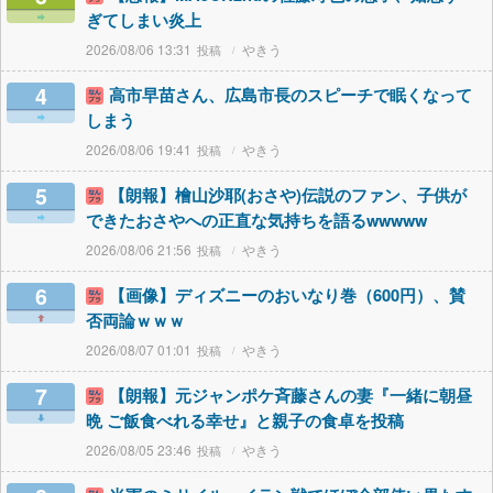
ぎてしまい炎上
2026/08/06 13:31
やきう
4
高市早苗さん、広島市長のスピーチで眠くなって
しまう
2026/08/06 19:41
やきう
5
【朗報】檜山沙耶(おさや)伝説のファン、子供が
できたおさやへの正直な気持ちを語るwwwww
2026/08/06 21:56
やきう
6
【画像】ディズニーのおいなり巻（600円）、賛
否両論ｗｗｗ
2026/08/07 01:01
やきう
7
【朗報】元ジャンポケ斉藤さんの妻『一緒に朝昼
晩 ご飯食べれる幸せ』と親子の食卓を投稿
2026/08/05 23:46
やきう