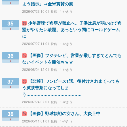
よう指示」→全米賞賛の嵐
2026/07/23 10:01
やきう
35
少年野球で盗塁が禁止へ。子供は肩が弱いので盗
塁がやりたい放題。あっという間にコールドゲーム
に
2026/07/27 11:01
やきう
36
【画像】フジテレビ、営業が厳しすぎてとんでも
ないイベントを開催ｗｗｗ
2026/08/04 12:01
やきう
37
【悲報】ワンピース1話、後付けされまくっても
う滅茶苦茶になってしま
う…………………………………
2026/07/24 07:01
やきう
38
【画像】野球観戦の女さん、大炎上中
2026/05/11 01:01
やきう