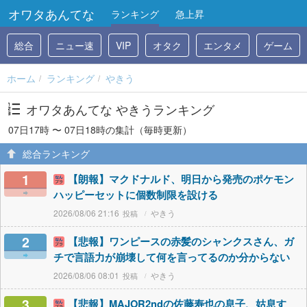
オワタあんてな
ランキング
急上昇
総合
ニュー速
VIP
オタク
エンタメ
ゲーム
ホーム
ランキング
やきう
オワタあんてな やきうランキング
07日17時 〜 07日18時の集計（毎時更新）
総合ランキング
1
【朗報】マクドナルド、明日から発売のポケモン
ハッピーセットに個数制限を設ける
2026/08/06 21:16
やきう
2
【悲報】ワンピースの赤髪のシャンクスさん、ガ
チで言語力が崩壊して何を言ってるのか分からない
2026/08/06 08:01
やきう
3
【悲報】MAJOR2ndの佐藤寿也の息子、姑息す