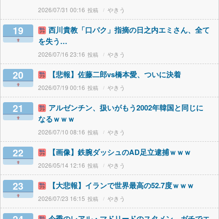
2026/07/31 00:16
やきう
19
西川貴教「口パク」指摘の日之内エミさん、全て
を失う…
2026/07/16 23:16
やきう
20
【悲報】佐藤二郎vs橋本愛、ついに決着
2026/07/19 00:16
やきう
21
アルゼンチン、扱いがもう2002年韓国と同じに
なるｗｗｗ
2026/07/10 08:16
やきう
22
【画像】鉄腕ダッシュのAD足立逮捕ｗｗｗ
2026/05/14 12:16
やきう
23
【大悲報】イランで世界最高の52.7度ｗｗｗ
2026/07/23 16:15
やきう
今季のレアル・マドリードのスタメン、ガチでエ