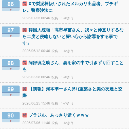
86
Xで梨泥棒扱いされたメルカリ出品者、ブチギ
レ。警察沙汰に
2026/07/23 00:46
やきう
87
韓国大統領「高市早苗さん、我々と仲直りするな
ら二度と侵略しないと誓い心から謝罪をする事で
す」
2026/06/12 00:46
やきう
88
阿部慎之助さん、妻を家の中で引きずり回すこと
も
2026/05/28 00:46
やきう
89
【朗報】河本準一さん(51)重盛さと美の友達と交
際
2026/06/25 15:46
やきう
90
ブラジル、あっさり逝くｗｗｗ
2026/07/06 11:46
やきう