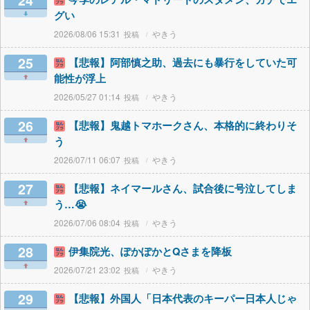
24
グい
2026/08/06 15:31
やきう
25
【悲報】阿部慎之助、過去にも暴行をしていた可
能性が浮上
2026/05/27 01:14
やきう
26
【悲報】鬼越トマホークさん、本格的に終わりそ
う
2026/07/11 06:07
やきう
27
【悲報】ネイマールさん、試合後に号泣してしま
う…😭
2026/07/06 08:04
やきう
28
伊集院光、ぽかぽかとQさまを降板
2026/07/21 23:02
やきう
29
【悲報】外国人「日本代表のキーパー日本人じゃ