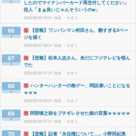
したのでマイナンバーカード再交付してください」
役人「まぁ良いじゃんそういうのw」
2026/06/02 09:01
やきう
66
【悲報】ワンパンマン村田さん、酷すぎる3ペー
ジを描く
2026/06/07 08:01
やきう
67
【悲報】松本人志さん、未だにフジテレビを恨ん
でた
2026/06/25 07:01
やきう
68
ハンターハンターの格ゲー、同説凄いことになる
ｗｗｗ
2026/05/18 09:01
やきう
69
阿部慎之助をブチギレさせた娘の言葉ｗｗｗｗｗ
2026/05/26 07:01
やきう
70
【悲報】記者「永住権について…」小野田紀美