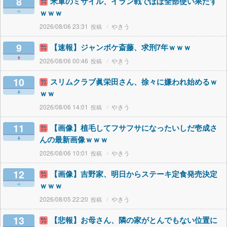
8
米軍のミサイル、イラン戦でほぼ全部使い果たす
ｗｗｗ
2026/08/06 23:31
やきう
9
【速報】ジャンポケ斎藤、求刑7年ｗｗｗ
2026/08/06 00:46
やきう
10
スリムクラブ眞栄田さん、徐々に嫌われ始めるｗ
ｗｗ
2026/08/06 14:01
やきう
11
【画像】植毛してフサフサになったいしだ壱成さ
んの最新画像ｗｗｗ
2026/08/06 10:01
やきう
12
【画像】吉野家、明日からステーキ定食発売決定
ｗｗｗ
2026/08/05 22:20
やきう
13
【悲報】お母さん、隣の家がとんでもない位置に