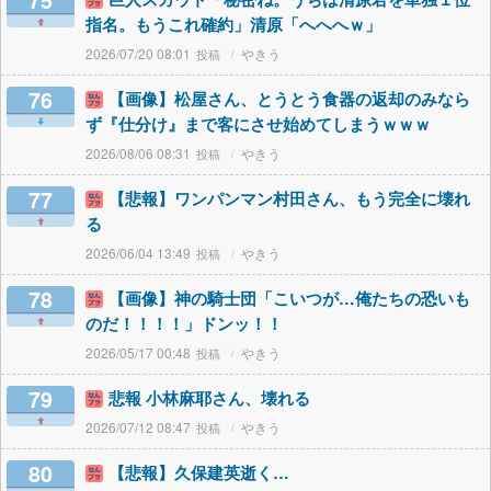
75
指名。もうこれ確約」清原「へへへｗ」
2026/07/20 08:01
やきう
76
【画像】松屋さん、とうとう食器の返却のみなら
ず『仕分け』まで客にさせ始めてしまうｗｗｗ
2026/08/06 08:31
やきう
77
【悲報】ワンパンマン村田さん、もう完全に壊れ
る
2026/06/04 13:49
やきう
78
【画像】神の騎士団「こいつが…俺たちの恐いも
のだ！！！！」ドンッ！！
2026/05/17 00:48
やきう
79
悲報 小林麻耶さん、壊れる
2026/07/12 08:47
やきう
80
【悲報】久保建英逝く…