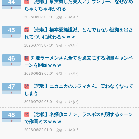
44
【悲報】事実婚した美人アナウンサー、なぜかめ
ちゃくちゃ叩かれる
2026/06/13 09:01
やきう
45
【悲報】橋本愛擁護派、とんでもない証拠を出さ
れてついに終わるｗｗｗ
2026/07/13 07:01
やきう
46
丸源ラーメンさん全てを過去にする増量キャンペ
ーンを開始ｗｗｗ
2026/06/28 00:01
やきう
47
【悲報】ニカニカのルフィさん、笑わなくなって
しまう
2026/07/29 08:01
やきう
48
【悲報】名探偵コナン、ラスボス判明するシーン
で作画ミスｗｗｗ
2026/06/22 01:01
やきう