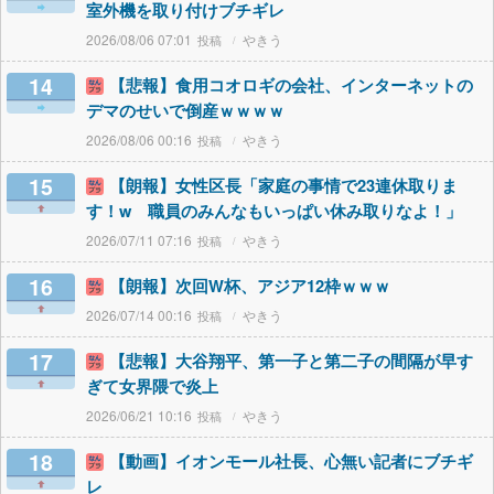
室外機を取り付けブチギレ
2026/08/06 07:01
やきう
14
【悲報】食用コオロギの会社、インターネットの
デマのせいで倒産ｗｗｗｗ
2026/08/06 00:16
やきう
15
【朗報】女性区長「家庭の事情で23連休取りま
す！w 職員のみんなもいっぱい休み取りなよ！」
2026/07/11 07:16
やきう
16
【朗報】次回W杯、アジア12枠ｗｗｗ
2026/07/14 00:16
やきう
17
【悲報】大谷翔平、第一子と第二子の間隔が早す
ぎて女界隈で炎上
2026/06/21 10:16
やきう
18
【動画】イオンモール社長、心無い記者にブチギ
レ