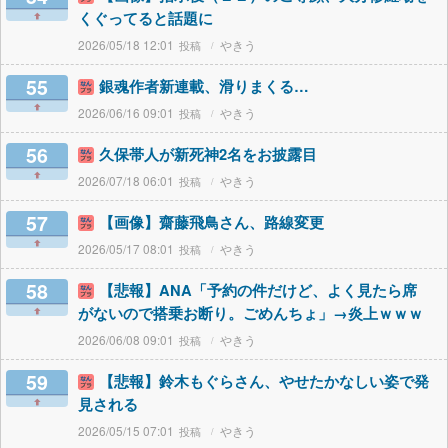
くぐってると話題に
2026/05/18 12:01
やきう
55
銀魂作者新連載、滑りまくる…
2026/06/16 09:01
やきう
56
久保帯人が新死神2名をお披露目
2026/07/18 06:01
やきう
57
【画像】齋藤飛鳥さん、路線変更
2026/05/17 08:01
やきう
58
【悲報】ANA「予約の件だけど、よく見たら席
がないので搭乗お断り。ごめんちょ」→炎上ｗｗｗ
2026/06/08 09:01
やきう
59
【悲報】鈴木もぐらさん、やせたかなしい姿で発
見される
2026/05/15 07:01
やきう