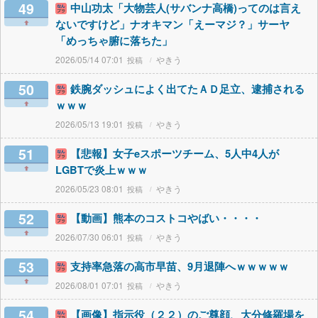
49
中山功太「大物芸人(サバンナ高橋)ってのは言え
ないですけど」ナオキマン「えーマジ？」サーヤ
「めっちゃ腑に落ちた」
2026/05/14 07:01
やきう
50
鉄腕ダッシュによく出てたＡＤ足立、逮捕される
ｗｗｗ
2026/05/13 19:01
やきう
51
【悲報】女子eスポーツチーム、5人中4人が
LGBTで炎上ｗｗｗ
2026/05/23 08:01
やきう
52
【動画】熊本のコストコやばい・・・・
2026/07/30 06:01
やきう
53
支持率急落の高市早苗、9月退陣へｗｗｗｗｗ
2026/08/01 07:01
やきう
54
【画像】指示役（２２）のご尊顔、大分修羅場を