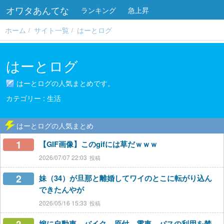
オワタあんてな
ランキング
急上昇
ホーム
サイト一覧
はーとログ
はーとログ
はーとログの人気まとめです。
生活
はーとログの人気まとめ
1
【GIF画像】このgifには草だｗｗｗ
2026/07/07 22:03
2
妹（34）が旦那と離婚してワイのとこに転がり込ん
できたんやが
2026/05/16 15:33
嫁に自動車、バイク、原付、電車、バスの利用を禁