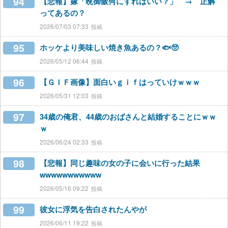
94
【悲報】嫁「晩御飯何にすればいい？」 → 正解
ってあるの？
2026/07/03 07:33
95
ホッケより美味しい焼き魚あるの？🐟🥺
2026/05/12 06:44
96
【ＧＩＦ画像】面白いｇｉｆはっていけｗｗｗ
2026/05/31 12:03
97
34歳の俺君、44歳のおばさんと結婚することにｗｗ
ｗ
2026/06/24 02:33
98
【悲報】同じ趣味の女の子に会いに行った結果
wwwwwwwwwww
2026/05/16 09:22
99
彼女に浮気を告白されたんやが
2026/06/11 19:22