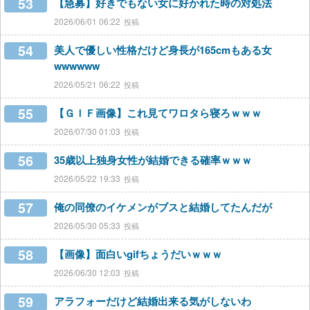
53
【急募】好きでもない女に好かれた時の対処法
2026/06/01 06:22
54
美人で優しい性格だけど身長が165cmもある女
wwwwww
2026/05/21 06:22
55
【ＧＩＦ画像】これ見てワロタら寝ろｗｗｗ
2026/07/30 01:03
56
35歳以上独身女性が結婚できる確率ｗｗｗ
2026/05/22 19:33
57
俺の同僚のイケメンがブスと結婚してたんだが
2026/05/30 05:33
58
【画像】面白いgifちょうだいｗｗｗ
2026/06/30 12:03
59
アラフォーだけど結婚出来る気がしないわ