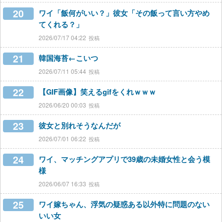
20
ワイ「飯何がいい？」彼女「その飯って言い方やめ
てくれる？」
2026/07/17 04:22
21
韓国海苔←こいつ
2026/07/11 05:44
22
【GIF画像】笑えるgifをくれｗｗｗ
2026/06/20 00:03
23
彼女と別れそうなんだが
2026/07/01 06:22
24
ワイ、マッチングアプリで39歳の未婚女性と会う模
様
2026/06/07 16:33
25
ワイ嫁ちゃん、浮気の疑惑ある以外特に問題のない
いい女