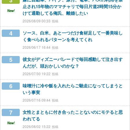
3
止され15年物のママチャリで毎日片道2時間15分か
New!
けて通勤してる俺氏、離婚したい
2026/08/09 00:33
4
ソース、白米、あと一つだけ食材足して一番美味し
く食べられるパターンを考えてくれ
2026/06/17 16:44
5
彼女がディズニーパレードで毎回感動して泣き出す
んだが、頭おかしいのかな？
2026/07/30 19:22
6
味噌汁に冷や飯を入れたらご馳走になってしまうと
いう事実
2026/07/16 09:44
7
女性とまともに付き合ったことないのにモテると思
われてる
New!
2026/08/02 15:22