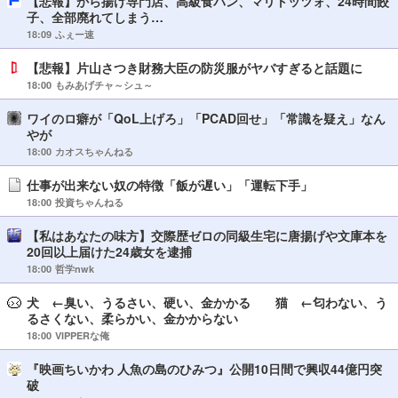
【悲報】から揚げ専門店、高級食パン、マリトッツォ、24時間餃
子、全部廃れてしまう…
18:09
ふぇー速
【悲報】片山さつき財務大臣の防災服がヤバすぎると話題に
18:00
もみあげチャ～シュ～
ワイのロ癖が「QoL上げろ」「PCAD回せ」「常識を疑え」なん
やが
18:00
カオスちゃんねる
仕事が出来ない奴の特徴「飯が遅い」「運転下手」
18:00
投資ちゃんねる
【私はあなたの味方】交際歴ゼロの同級生宅に唐揚げや文庫本を
20回以上届けた24歳女を逮捕
18:00
哲学nwk
犬 ←臭い、うるさい、硬い、金かかる 猫 ←匂わない、う
るさくない、柔らかい、金かからない
18:00
VIPPERな俺
『映画ちいかわ 人魚の島のひみつ』公開10日間で興収44億円突
破