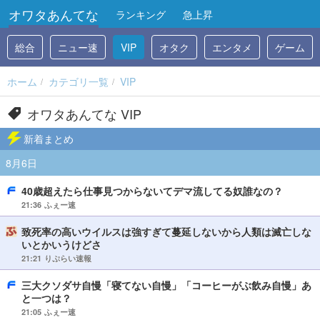
オワタあんてな
ランキング
急上昇
総合
ニュー速
VIP
オタク
エンタメ
ゲーム
ホーム
カテゴリ一覧
VIP
オワタあんてな VIP
新着まとめ
8月6日
40歳超えたら仕事見つからないてデマ流してる奴誰なの？
21:36
ふぇー速
致死率の高いウイルスは強すぎて蔓延しないから人類は滅亡しな
いとかいうけどさ
21:21
りぷらい速報
三大クソダサ自慢「寝てない自慢」「コーヒーがぶ飲み自慢」あ
と一つは？
21:05
ふぇー速