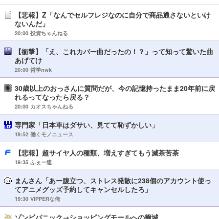
【悲報】Z「なんでセルフレジなのに自分で商品通さないといけ
ないんだ」
20:00
投資ちゃんねる
【衝撃】「え、これカバー曲だったの！？」って知って驚いた曲
あげてけ
20:00
哲学nwk
30歳以上のおっさんに質問だが、今の記憶持ったまま20年前に戻
れるってなったら戻る？
20:00
カオスちゃんねる
専門家「日本車はダサい、見てて恥ずかしい」
19:52
働くモノニュース
【悲報】超サイヤ人の種類、増えすぎてもう滅茶苦茶
19:35
ふぇー速
まんさん「あー腹立つ、ストレス発散に238個のアカウント使っ
てアニメグッズ予約してキャンセルしたろ」
19:30
VIPPERな俺
ゾンビパニック→ショッピングモールへの籠城