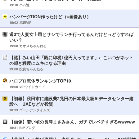
19:18
ハム速
ハンバーグDON作ったけど（※画像あり）
19:02
流速VIP
週3で人妻女上司とサシでランチ行ってるんだけど→どうすれば
いい？
19:00
カオスちゃんねる
【謎】みい山田「既に印税1億円入ってます」←こいつがネット
の叩き程度にムキになる理由
19:00
投資ちゃんねる
ハロプロ恵体ランキングTOP10
19:00
VIPワイドガイド
【朗報】秋田市に建設費2兆円の日本最大級AIデータセンター建
設へ UAEなどが投資
18:33
ゴールデンタイムズ
【画像】若い頃の長澤まさみさん、ガチでレベチすぎるwwwww
18:31
BIPブログ