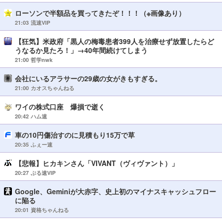
ローソンで半額品を買ってきたぞ！！！（※画像あり）
21:03
流速VIP
【狂気】米政府「黒人の梅毒患者399人を治療せず放置したらど
うなるか見たろ！」→40年間続けてしまう
21:00
哲学nwk
会社にいるアラサーの29歳の女がきもすぎる。
21:00
カオスちゃんねる
ワイの株式口座 爆損で逝く
20:42
ハム速
車の10円傷治すのに見積もり15万で草
20:35
ふぇー速
【悲報】ヒカキンさん「VIVANT（ヴィヴァント）」
20:27
ぶる速VIP
Google、Geminiが大赤字、史上初のマイナスキャッシュフロー
に陥る
20:01
資格ちゃんねる