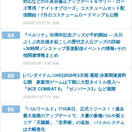
対応などの不具合修正アップデート＆マリー・ロー
ズ専用「ナイトオブローズ」コスチュームセット配
信開始！7月のコスチュームロードマップも公開
2026/07/03 07:01
64
『ペルソナ』30周年記念グッズが予約開始──大川
ぶくぶ先生描き起こしの歴代主人公グッズの詳細
+30時間ノンストップ音楽配信イベントの情報+その
他関連情報まとめ
2026/05/26 13:30
65
[バンダイナムコHD]2026年3月期 通期 決算関連資料
公開 家庭用ゲームは下期に大型タイトル投入へ
『ACE COMBAT 8』『ゼノバース3』など展開
2026/05/14 07:01
66
『パルワールド』7/10本日、正式リリース！！過去
最大規模のアップデートで、大量の新種パルや新エ
リア「天陽郷」「世界樹」の追加、バトルシステム
は大幅進化