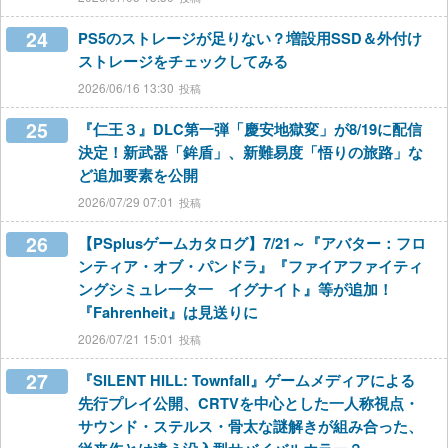
24
PS5のストレージが足りない？増設用SSD＆外付け
ストレージをチェックしてみる
2026/06/16 13:30
25
『仁王３』DLC第一弾「慶安地獄変」が8/19に配信
決定！新武器「鉾盾」、新難易度「悟りの旅路」な
ど追加要素を公開
2026/07/29 07:01
26
【PSplusゲームカタログ】7/21～『アバター：フロ
ンティア・オブ・パンドラ』『ファイアファイティ
ングシミュレ一タ一 イグナイト』等が追加！
『Fahrenheit』は見送りに
2026/07/21 15:01
27
『SILENT HILL: Townfall』ゲームメディアによる
先行プレイ公開、CRTVを中心とした一人称視点・
サウンド・ステルス・骨太な謎解きが組み合った、