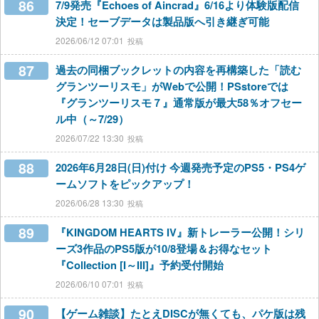
86
7/9発売『Echoes of Aincrad』6/16より体験版配信
決定！セーブデータは製品版へ引き継ぎ可能
2026/06/12 07:01
87
過去の同梱ブックレットの内容を再構築した「読む
グランツーリスモ」がWebで公開！PSstoreでは
『グランツーリスモ７』通常版が最大58％オフセー
ル中（～7/29）
2026/07/22 13:30
88
2026年6月28日(日)付け 今週発売予定のPS5・PS4ゲ
ームソフトをピックアップ！
2026/06/28 13:30
89
『KINGDOM HEARTS IV』新トレーラー公開！シリ
ーズ3作品のPS5版が10/8登場＆お得なセット
『Collection [I～III]』予約受付開始
2026/06/10 07:01
90
【ゲーム雑談】たとえDISCが無くても、パケ版は残