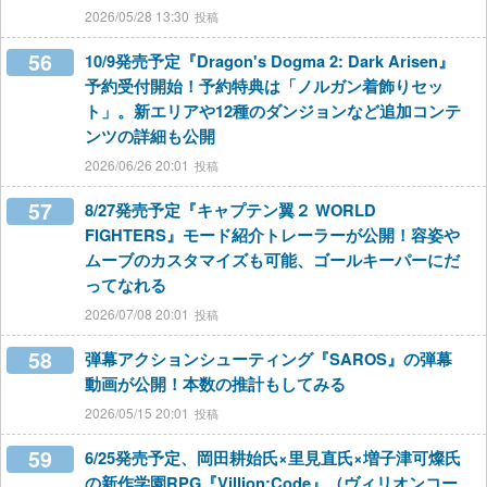
2026/05/28 13:30
56
10/9発売予定『Dragon's Dogma 2: Dark Arisen』
予約受付開始！予約特典は「ノルガン着飾りセッ
ト」。新エリアや12種のダンジョンなど追加コンテ
ンツの詳細も公開
2026/06/26 20:01
57
8/27発売予定『キャプテン翼２ WORLD
FIGHTERS』モード紹介トレーラーが公開！容姿や
ムーブのカスタマイズも可能、ゴールキーパーにだ
ってなれる
2026/07/08 20:01
58
弾幕アクションシューティング『SAROS』の弾幕
動画が公開！本数の推計もしてみる
2026/05/15 20:01
59
6/25発売予定、岡田耕始氏×里見直氏×増子津可燦氏
の新作学園RPG『Villion:Code』（ヴィリオンコー