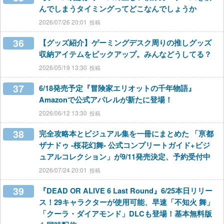
んでしまうタイミングってどこなんでしょうか
2026/07/26 20:01
36
【グッズ紹介】ゲーミングデスク周りの推しグッズ
収納アイテムをピックアップ。みんなどうしてる？
2026/05/19 13:30
37
6/18発売予定『冒険家エリオットの千年物語』
Amazonで公式アパレルが新たに登場！
2026/06/12 13:30
38
完全攻略本とビジュアル集を一冊にまとめた 「亰都
ザナドゥ -桜花幻舞- 公式コンプリートガイド+ビジ
ュアルコレクション」が9/11発売決定、予約受付中
2026/07/24 20:01
39
『DEAD OR ALIVE 6 Last Round』6/25本日リリー
ス！29キャラクターが使用可能、早速「不知火 舞」
「クーラ・ダイアモンド」DLCも登場！基本無料版