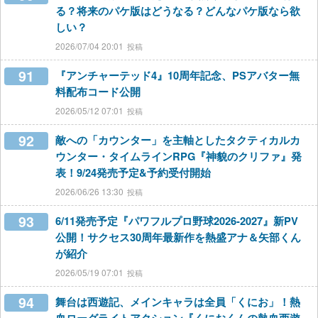
る？将来のパケ版はどうなる？どんなパケ版なら欲
しい？
2026/07/04 20:01
91
『アンチャーテッド4』10周年記念、PSアバター無
料配布コード公開
2026/05/12 07:01
92
敵への「カウンター」を主軸としたタクティカルカ
ウンター・タイムラインRPG『神貌のクリファ』発
表！9/24発売予定&予約受付開始
2026/06/26 13:30
93
6/11発売予定『パワフルプロ野球2026-2027』新PV
公開！サクセス30周年最新作を熱盛アナ＆矢部くん
が紹介
2026/05/19 07:01
94
舞台は西遊記、メインキャラは全員「くにお」！熱