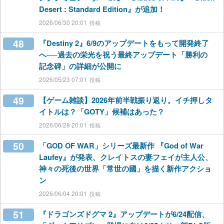
Desert : Standard Edition』が追加！
2026/06/30 20:01
48
『Destiny 2』6/9のアップデートをもって開発終了
へ──過去の栄光を祝う最終アップデート「勝利の
記念碑」の詳細が公開に
2026/05/23 07:01
49
【ゲーム雑談】2026年前半戦振り返り。イチ押しタ
イトルは？「GOTY」候補はあった？
2026/06/28 20:01
50
「GOD OF WAR」シリーズ最新作 『God of War
Laufey』が発表、クレイトスの妻フェイが主人公、
神々の死後の世界「常世の國」を描く新作アクショ
ン
2026/06/04 20:01
51
『ドラゴンズドグマ 2』アップデートが6/24配信、