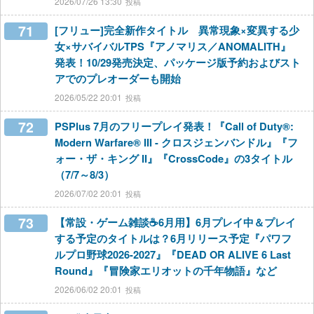
2026/07/26 13:30
71
[フリュー]完全新作タイトル 異常現象×変異する少
女×サバイバルTPS『アノマリス／ANOMALITH』
発表！10/29発売決定、パッケージ版予約およびスト
アでのプレオーダーも開始
2026/05/22 20:01
72
PSPlus 7月のフリープレイ発表！『Call of Duty®:
Modern Warfare® III - クロスジェンバンドル』『フ
ォー・ザ・キング II』『CrossCode』の3タイトル
（7/7～8/3）
2026/07/02 20:01
73
【常設・ゲーム雑談☕6月用】6月プレイ中＆プレイ
する予定のタイトルは？6月リリース予定『パワフ
ルプロ野球2026-2027』『DEAD OR ALIVE 6 Last
Round』『冒険家エリオットの千年物語』など
2026/06/02 20:01