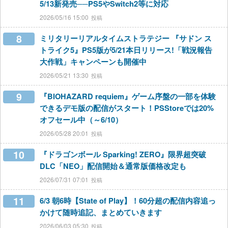
5/13新発売──PS5やSwitch2等に対応
2026/05/16 15:00
8
ミリタリーリアルタイムストラテジー 『サドン ス
トライク5』PS5版が5/21本日リリース!「戦況報告
大作戦」キャンペーンも開催中
2026/05/21 13:30
9
『BIOHAZARD requiem』ゲーム序盤の一部を体験
できるデモ版の配信がスタート！PSStoreでは20%
オフセール中（～6/10）
2026/05/28 20:01
10
『ドラゴンボール Sparking! ZERO』限界超突破
DLC「NEO」配信開始＆通常版価格改定も
2026/07/31 07:01
11
6/3 朝6時【State of Play】！60分超の配信内容追っ
かけて随時追記、まとめていきます
2026/06/03 05:30