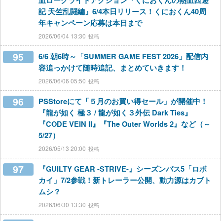
血ローグライトアクション『くにおくんの熱血西遊
記 天竺乱闘編』6/4本日リリース！くにおくん40周
年キャンペーン応募は本日まで
2026/06/04 13:30
95
6/6 朝6時～「SUMMER GAME FEST 2026」配信内
容追っかけて随時追記、まとめていきます！
2026/06/06 05:50
96
PSStoreにて「５月のお買い得セール」が開催中！
『龍が如く 極３ / 龍が如く３外伝 Dark Ties』
『CODE VEIN II』『The Outer Worlds 2』など（～
5/27）
2026/05/13 20:00
97
『GUILTY GEAR -STRIVE-』シーズンパス5「ロボ
カイ」7/2参戦！新トレーラー公開、動力源はカブト
ムシ？
2026/06/30 13:30