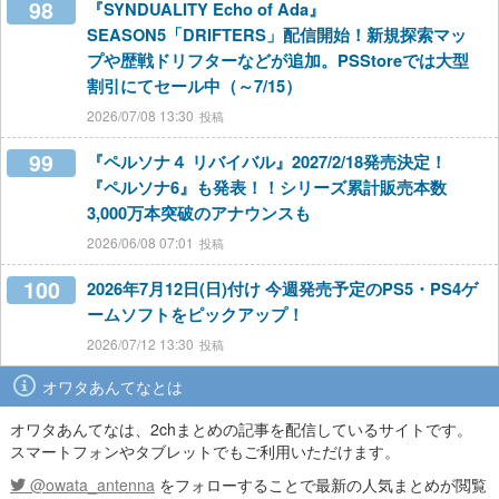
98
『SYNDUALITY Echo of Ada』
SEASON5「DRIFTERS」配信開始！新規探索マッ
プや歴戦ドリフターなどが追加。PSStoreでは大型
割引にてセール中（～7/15）
2026/07/08 13:30
99
『ペルソナ４ リバイバル』2027/2/18発売決定！
『ペルソナ6』も発表！！シリーズ累計販売本数
3,000万本突破のアナウンスも
2026/06/08 07:01
100
2026年7月12日(日)付け 今週発売予定のPS5・PS4ゲ
ームソフトをピックアップ！
2026/07/12 13:30
オワタあんてなとは
オワタあんてなは、2chまとめの記事を配信しているサイトです。
スマートフォンやタブレットでもご利用いただけます。
@owata_antenna
をフォローすることで最新の人気まとめが閲覧