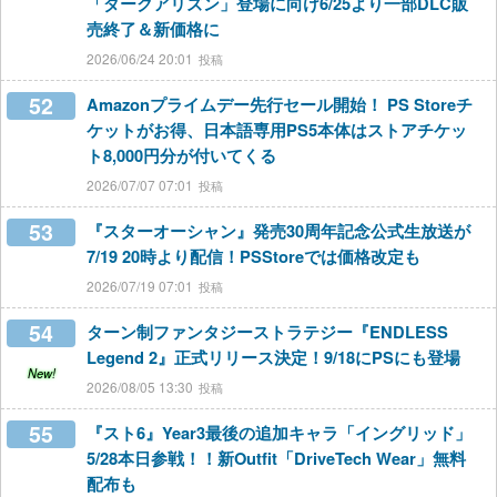
「ダークアリズン」登場に向け6/25より一部DLC販
売終了＆新価格に
2026/06/24 20:01
52
Amazonプライムデー先行セール開始！ PS Storeチ
ケットがお得、日本語専用PS5本体はストアチケッ
ト8,000円分が付いてくる
2026/07/07 07:01
53
『スターオーシャン』発売30周年記念公式生放送が
7/19 20時より配信！PSStoreでは価格改定も
2026/07/19 07:01
54
ターン制ファンタジーストラテジー『ENDLESS
Legend 2』正式リリース決定！9/18にPSにも登場
New!
2026/08/05 13:30
55
『スト6』Year3最後の追加キャラ「イングリッド」
5/28本日参戦！！新Outfit「DriveTech Wear」無料
配布も