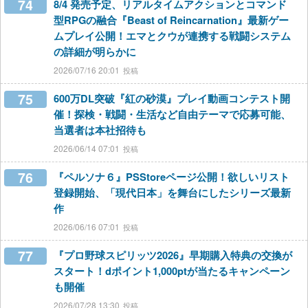
74
8/4 発売予定、リアルタイムアクションとコマンド
型RPGの融合『Beast of Reincarnation』最新ゲー
ムプレイ公開！エマとクウが連携する戦闘システム
の詳細が明らかに
2026/07/16 20:01
75
600万DL突破『紅の砂漠』プレイ動画コンテスト開
催！探検・戦闘・生活など自由テーマで応募可能、
当選者は本社招待も
2026/06/14 07:01
76
『ペルソナ６』PSStoreページ公開！欲しいリスト
登録開始、「現代日本」を舞台にしたシリーズ最新
作
2026/06/16 07:01
77
『プロ野球スピリッツ2026』早期購入特典の交換が
スタート！dポイント1,000ptが当たるキャンペーン
も開催
2026/07/28 13:30