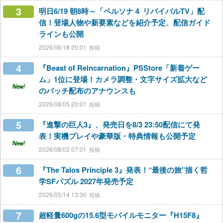
3
明日6/19 朝8時～「ペルソナ４ リバイバルTV」配
信！登場人物や新要素などを紹介予定、配信ガイド
ラインも公開
2026/06/18 20:01
4
『Beast of Reincarnation』PSStore「新着ゲー
ム」1位に登場！カメラ調整・文字サイズ拡大など
New!
のパッチ配布のアナウンスも
2026/08/05 20:01
5
『進撃の巨人3』、発売日を8/3 23:50配信にて発
表！実機プレイや豪華版・特典情報も公開予定
New!
2026/08/02 07:01
6
『The Talos Principle 3』発表！“最後の旅”描く哲
学SFパズル 2027年発売予定
2026/05/14 13:30
7
超軽量600gの15.6型モバイルモニター『H15F8』