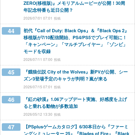
ZERO(移植版)』メモリアルムービーが公開！30周
年記念特番も近日公開？
2026/07/01 07:01
44
初代『Call of Duty: Black Ops』＆『Black Ops 2』
移植版が7/10配信開始、PS4/PS5でプレイ可能に！
「キャンペーン」「マルチプレイヤー」「ゾンビ」
モードを収録
2026/07/11 07:00
45
『餓狼伝説 City of the Wolves』新PVが公開、シー
ズン3登場予定のキャラが判明？嵐が来る
2026/07/15 07:01
46
『紅の砂漠』1.06アップデート実施、好感度を上げ
ると乗れる動物が多数追加
2026/05/12 13:30
47
【PSplusゲームカタログ】6/30本日から『ファーミ
ングシミュレーター 25』『Blades of Fire』『Black