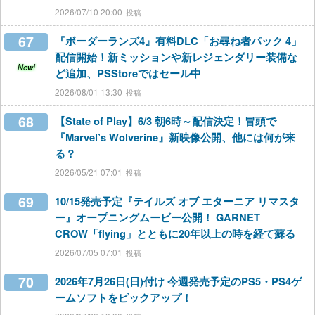
2026/07/10 20:00
67
『ボーダーランズ4』有料DLC「お尋ね者パック 4」
配信開始！新ミッションや新レジェンダリー装備な
New!
ど追加、PSStoreではセール中
2026/08/01 13:30
68
【State of Play】6/3 朝6時～配信決定！冒頭で
『Marvel’s Wolverine』新映像公開、他には何が来
る？
2026/05/21 07:01
69
10/15発売予定『テイルズ オブ エターニア リマスタ
ー』オープニングムービー公開！ GARNET
CROW「flying」とともに20年以上の時を経て蘇る
2026/07/05 07:01
70
2026年7月26日(日)付け 今週発売予定のPS5・PS4ゲ
ームソフトをピックアップ！