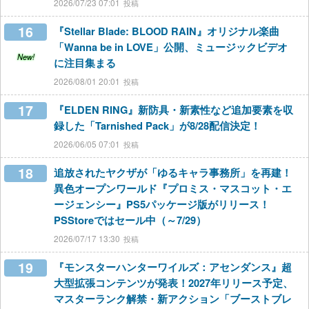
2026/07/23 07:01
16
『Stellar Blade: BLOOD RAIN』オリジナル楽曲
「Wanna be in LOVE」公開、ミュージックビデオ
New!
に注目集まる
2026/08/01 20:01
17
『ELDEN RING』新防具・新素性など追加要素を収
録した「Tarnished Pack」が8/28配信決定！
2026/06/05 07:01
18
追放されたヤクザが「ゆるキャラ事務所」を再建！
異色オープンワールド『プロミス・マスコット・エ
ージェンシー』PS5パッケージ版がリリース！
PSStoreではセール中（～7/29）
2026/07/17 13:30
19
『モンスターハンターワイルズ：アセンダンス』超
大型拡張コンテンツが発表！2027年リリース予定、
マスターランク解禁・新アクション「ブーストブレ