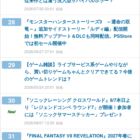
従来作とは違う没入型サバイバルホラー？
2026/07/30 20:01
28
『モンスターハンターストーリーズ3 ～運命の双
竜～』追加サイドストーリー「ルディ編」配信開
始！無料アップデート＆DLCも同時配信。PSStore
では初セール開催中
2026/06/27 07:01
29
【ゲーム雑談】ライブサービス系ゲームやりなが
ら、買い切りゲームちゃんとクリアできてる？今後
のゲームトレンドは？
2026/05/24 20:01
30
『ソニックレーシング クロスワールド』8/7本日よ
り「レジェンドコンペ ラウンド7」が開催！参加者
New!
には「ソニックサマーステッカー」プレゼント
2026/08/07 13:30
31
『FINAL FANTASY VII REVELATION』2027年春に