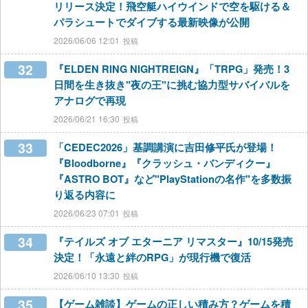
リリース決定！飛空艇ハイウインドで空を駆ける＆
パラシュートでダイブする最新映像が公開
2026/06/06 12:01
32
『ELDEN RING NIGHTREIGN』「TRPG」発売！3
日間を生き抜き"夜の王"に挑む協力型サバイバルを
アナログで再現
2026/06/21 16:30
33
「CEDEC2026」基調講演に吉田修平氏が登場！
『Bloodborne』『クラッシュ・バンディクー』
『ASTRO BOT』など"PlayStationの名作"を多数振
り返る内容に
2026/06/23 07:01
34
『テイルズ オブ エターニア リマスター』10/15発売
決定！「永遠と絆のRPG」が現行機で復活
2026/06/10 13:30
35
【ゲーム雑談】ゲームの正しい積み方？ゲームを積