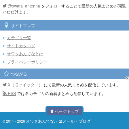
@owata_antenna
をフォローすることで最新の人気まとめが閲覧
いただけます。
サイトマップ
カテゴリ一覧
サイトカタログ
オワタあんてなとは
プライバシーポリシー
つながる
X（旧ツイッター）
にて最新の人気まとめを配信しています。
RSS
では各カテゴリの新着まとめも配信しています。
ページトップ
オワタあんてな
/
メール
/
ブログ
© 2011 - 2026
.