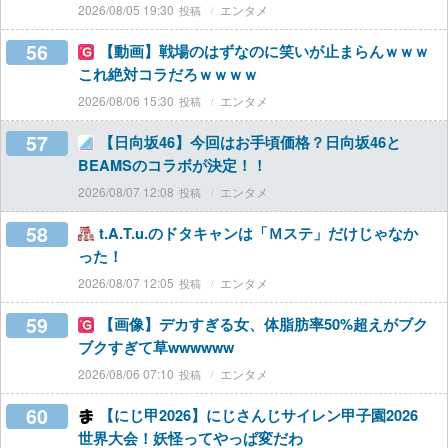
2026/08/05 19:30
エンタメ
56
【動画】戦場のはずなのに笑いが止まらんｗｗｗ
これ絶対コラだろｗｗｗｗ
2026/08/06 15:30
エンタメ
57
【日向坂46】今回はお手頃価格？日向坂46と
BEAMSのコラボが決定！！
2026/08/07 12:08
エンタメ
58
t.A.T.u.のドタキャンは「Ｍステ」だけじゃなか
った！
2026/08/07 12:05
エンタメ
59
【画像】デカすぎる女、体脂肪率50%超えがブク
ブクすぎて草wwwwww
2026/08/06 07:10
エンタメ
60
【にじ甲2026】にじさんじサイレン甲子園2026
世界大会！妖怪ってやっぱ変だわ