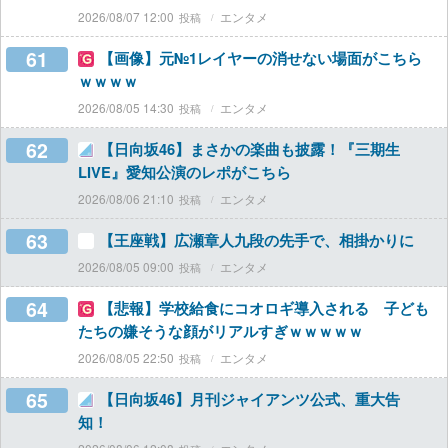
2026/08/07 12:00
エンタメ
61
【画像】元№1レイヤーの消せない場面がこちら
ｗｗｗｗ
2026/08/05 14:30
エンタメ
62
【日向坂46】まさかの楽曲も披露！『三期生
LIVE』愛知公演のレポがこちら
2026/08/06 21:10
エンタメ
63
【王座戦】広瀬章人九段の先手で、相掛かりに
2026/08/05 09:00
エンタメ
64
【悲報】学校給食にコオロギ導入される 子ども
たちの嫌そうな顔がリアルすぎｗｗｗｗｗ
2026/08/05 22:50
エンタメ
65
【日向坂46】月刊ジャイアンツ公式、重大告
知！