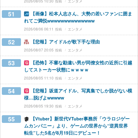
2026/08/05 10:30
エンタメ
51
【画像】松本人志さん、大勢の若いファンに囲ま
れてご満悦wwwwwwwwwwwwww
2026/08/06 06:11
エンタメ
52
【悲報】アイドルが歌下手な理由
2026/08/07 20:05
エンタメ
53
【恐怖】不審な勘違い男が同僚女性の近所に引越
してストーカー状態にｗｗｗｗ
2026/08/05 11:10
エンタメ
54
【悲報】坂道アイドル、写真集でしか脱がない模
様…脱げよwwwww
2026/08/05 19:30
エンタメ
55
【Vtuber】新世代VTuber事務所「ウラロジゲー
ムカンパニー」より、ゲームの世界から“逆異世界
転生”した5名が8月19日にデビュー！