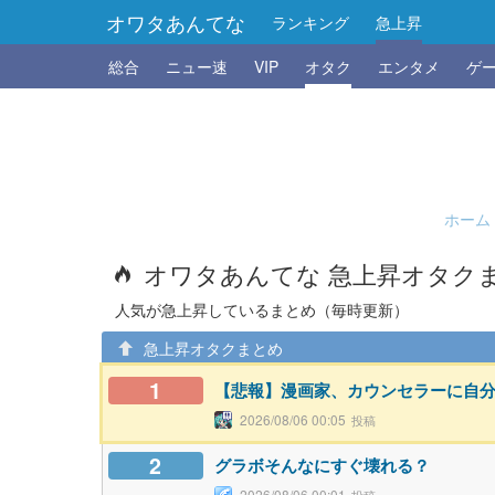
オワタあんてな
ランキング
急上昇
総合
ニュー速
VIP
オタク
エンタメ
ゲ
ホーム
オワタあんてな 急上昇オタク
人気が急上昇しているまとめ（毎時更新）
急上昇オタクまとめ
1
【悲報】漫画家、カウンセラーに自
2026/08/06 00:05
2
グラボそんなにすぐ壊れる？
2026/08/06 00:01