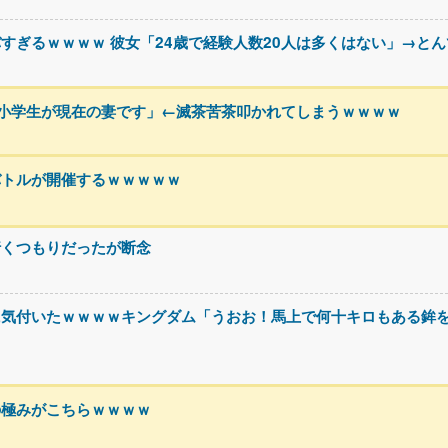
すぎるｗｗｗｗ 彼女「24歳で経験人数20人は多くはない」→と
小学生が現在の妻です」←滅茶苦茶叩かれてしまうｗｗｗｗ
バトルが開催するｗｗｗｗｗ
行くつもりだったが断念
に気付いたｗｗｗｗキングダム「うおお！馬上で何十キロもある鉾
の極みがこちらｗｗｗｗ