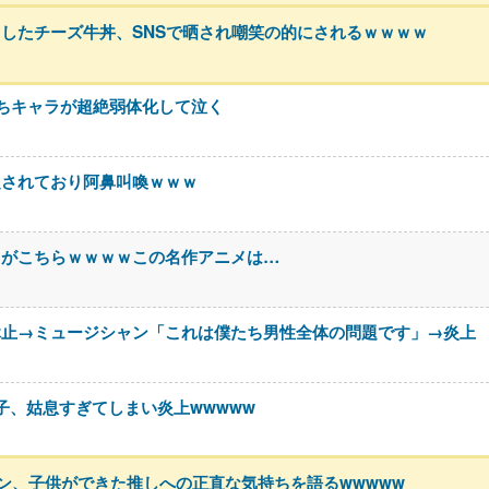
したチーズ牛丼、SNSで晒され嘲笑の的にされるｗｗｗｗ
ちキャラが超絶弱体化して泣く
定されており阿鼻叫喚ｗｗｗ
」がこちらｗｗｗｗこの名作アニメは…
休止→ミュージシャン「これは僕たち男性全体の問題です」→炎上
息子、姑息すぎてしまい炎上wwwww
ァン、子供ができた推しへの正直な気持ちを語るwwwww