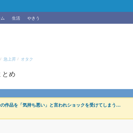
ーム
生活
やきう
急上昇
オタク
まとめ
分の作品を「気持ち悪い」と言われショックを受けてしまう…