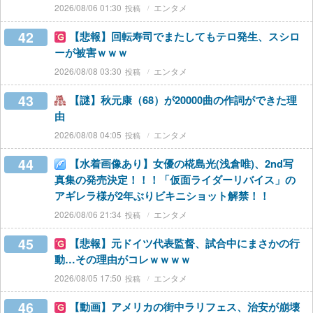
2026/08/06 01:30
エンタメ
42
【悲報】回転寿司でまたしてもテロ発生、スシロ
ーが被害ｗｗｗ
2026/08/08 03:30
エンタメ
43
【謎】秋元康（68）が20000曲の作詞ができた理
由
2026/08/08 04:05
エンタメ
44
【水着画像あり】女優の椛島光(浅倉唯)、2nd写
真集の発売決定！！！「仮面ライダーリバイス」の
アギレラ様が2年ぶりビキニショット解禁！！
2026/08/06 21:34
エンタメ
45
【悲報】元ドイツ代表監督、試合中にまさかの行
動…その理由がコレｗｗｗｗ
2026/08/05 17:50
エンタメ
46
【動画】アメリカの街中ラリフェス、治安が崩壊