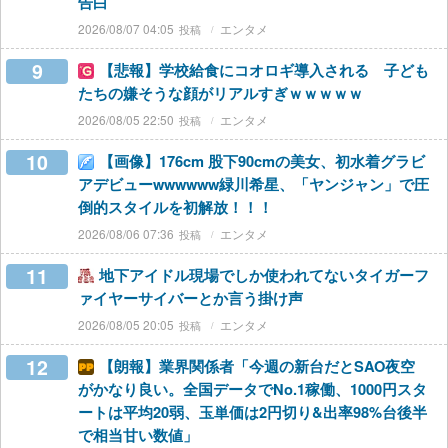
告白
2026/08/07 04:05
エンタメ
9
【悲報】学校給食にコオロギ導入される 子ども
たちの嫌そうな顔がリアルすぎｗｗｗｗｗ
2026/08/05 22:50
エンタメ
10
【画像】176cm 股下90cmの美女、初水着グラビ
アデビューwwwwww緑川希星、「ヤンジャン」で圧
倒的スタイルを初解放！！！
2026/08/06 07:36
エンタメ
11
地下アイドル現場でしか使われてないタイガーフ
ァイヤーサイバーとか言う掛け声
2026/08/05 20:05
エンタメ
12
【朗報】業界関係者「今週の新台だとSAO夜空
がかなり良い。全国データでNo.1稼働、1000円スタ
ートは平均20弱、玉単価は2円切り&出率98%台後半
で相当甘い数値」