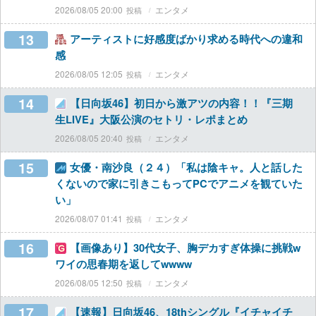
2026/08/05 20:00
エンタメ
13
アーティストに好感度ばかり求める時代への違和
感
2026/08/05 12:05
エンタメ
14
【日向坂46】初日から激アツの内容！！『三期
生LIVE』大阪公演のセトリ・レポまとめ
2026/08/05 20:40
エンタメ
15
女優・南沙良（２４）「私は陰キャ。人と話した
くないので家に引きこもってPCでアニメを観ていた
い」
2026/08/07 01:41
エンタメ
16
【画像あり】30代女子、胸デカすぎ体操に挑戦w
ワイの思春期を返してwwww
2026/08/05 12:50
エンタメ
17
【速報】日向坂46、18thシングル『イチャイチ