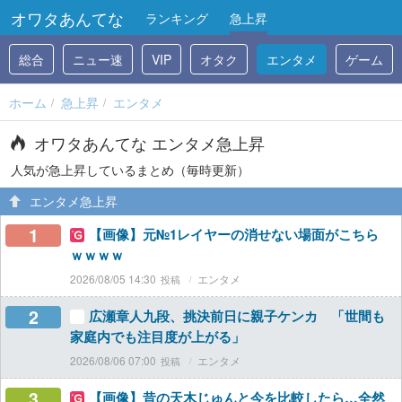
オワタあんてな
ランキング
急上昇
総合
ニュー速
VIP
オタク
エンタメ
ゲーム
ホーム
急上昇
エンタメ
オワタあんてな エンタメ急上昇
人気が急上昇しているまとめ（毎時更新）
エンタメ急上昇
1
【画像】元№1レイヤーの消せない場面がこちら
ｗｗｗｗ
2026/08/05 14:30
エンタメ
2
広瀬章人九段、挑決前日に親子ケンカ 「世間も
家庭内でも注目度が上がる」
2026/08/06 07:00
エンタメ
3
【画像】昔の天木じゅんと今を比較したら…全然