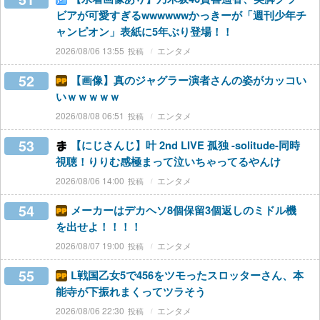
ビアが可愛すぎるwwwwwwかっきーが「週刊少年チ
ャンピオン」表紙に5年ぶり登場！！
2026/08/06 13:55
エンタメ
52
【画像】真のジャグラー演者さんの姿がカッコい
いｗｗｗｗｗ
2026/08/08 06:51
エンタメ
53
【にじさんじ】叶 2nd LIVE 孤独 -solitude-同時
視聴！りりむ感極まって泣いちゃってるやんけ
2026/08/06 14:00
エンタメ
54
メーカーはデカヘソ8個保留3個返しのミドル機
を出せよ！！！！
2026/08/07 19:00
エンタメ
55
L戦国乙女5で456をツモったスロッターさん、本
能寺が下振れまくってツラそう
2026/08/06 22:30
エンタメ