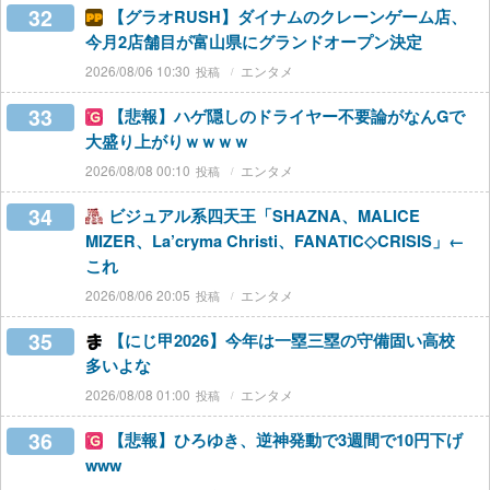
32
【グラオRUSH】ダイナムのクレーンゲーム店、
今月2店舗目が富山県にグランドオープン決定
2026/08/06 10:30
エンタメ
33
【悲報】ハゲ隠しのドライヤー不要論がなんGで
大盛り上がりｗｗｗｗ
2026/08/08 00:10
エンタメ
34
ビジュアル系四天王「SHAZNA、MALICE
MIZER、La’cryma Christi、FANATIC◇CRISIS」←
これ
2026/08/06 20:05
エンタメ
35
【にじ甲2026】今年は一塁三塁の守備固い高校
多いよな
2026/08/08 01:00
エンタメ
36
【悲報】ひろゆき、逆神発動で3週間で10円下げ
www