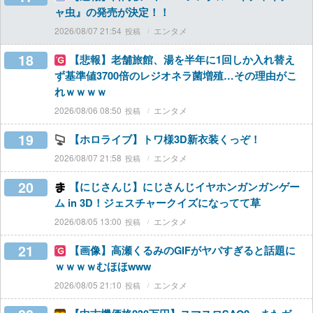
ャ虫』の発売が決定！！
2026/08/07 21:54
エンタメ
18
【悲報】老舗旅館、湯を半年に1回しか入れ替え
ず基準値3700倍のレジオネラ菌増殖…その理由がこ
れｗｗｗｗ
2026/08/06 08:50
エンタメ
19
【ホロライブ】トワ様3D新衣装くっぞ！
2026/08/07 21:58
エンタメ
20
【にじさんじ】にじさんじイヤホンガンガンゲー
ム in 3D！ジェスチャークイズになってて草
2026/08/05 13:00
エンタメ
21
【画像】高瀬くるみのGIFがヤバすぎると話題に
ｗｗｗｗむほほwww
2026/08/05 21:10
エンタメ