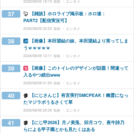
2026/08/05 16:10
エンタメ
37
【雑談】ホロライブ掲示板：ホロ速：
PART2【配信実況可】
2026/08/06 20:23
エンタメ
38
【画像】本田望結の妹、本田望結より実ってしま
うｗｗｗｗｗ
2026/08/06 12:11
エンタメ
39
【画像】このトイレのデザインが話題！間違って
入るやつ続出www
2026/08/08 01:50
エンタメ
40
【にじさんじ】有言実行SMCPEAK！幽霊になっ
たマジラボうるさくて草
2026/08/06 20:30
エンタメ
41
【にじ甲2026】月ノ美兎、卯月コウ、夜牛詩乃
らによる甲子園とかも見たくはある