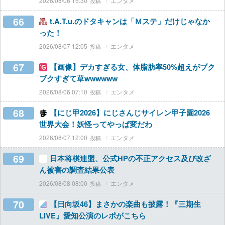
2026/08/06 15:30
エンタメ
66
t.A.T.u.のドタキャンは「Ｍステ」だけじゃなか
った！
2026/08/07 12:05
エンタメ
67
【画像】デカすぎる女、体脂肪率50%超えがブク
ブクすぎて草wwwwww
2026/08/06 07:10
エンタメ
68
【にじ甲2026】にじさんじサイレン甲子園2026
世界大会！妖怪ってやっぱ変だわ
2026/08/07 12:00
エンタメ
69
日本将棋連盟、公式HPの不正アクセス及び改ざ
ん被害の調査結果公表
2026/08/08 08:00
エンタメ
70
【日向坂46】まさかの楽曲も披露！『三期生
LIVE』愛知公演のレポがこちら