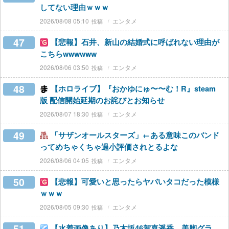
してない理由ｗｗｗ
2026/08/08 05:10
エンタメ
47
【悲報】石井、新山の結婚式に呼ばれない理由が
こちらwwwwww
2026/08/06 03:50
エンタメ
48
【ホロライブ】『おかゆにゅ〜〜む！R』steam
版 配信開始延期のお詫びとお知らせ
2026/08/07 18:30
エンタメ
49
「サザンオールスターズ」←ある意味このバンド
ってめちゃくちゃ過小評価されとるよな
2026/08/06 04:05
エンタメ
50
【悲報】可愛いと思ったらヤバいタコだった模様
ｗｗｗ
2026/08/05 09:30
エンタメ
51
【水着画像あり】乃木坂46賀喜遥香、美脚グラ