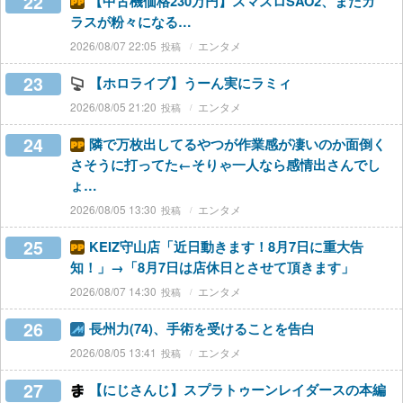
22
【中古機価格230万円】スマスロSAO2、またガ
ラスが粉々になる…
2026/08/07 22:05
エンタメ
23
【ホロライブ】うーん実にラミィ
2026/08/05 21:20
エンタメ
24
隣で万枚出してるやつが作業感が凄いのか面倒く
さそうに打ってた←そりゃ一人なら感情出さんでし
ょ…
2026/08/05 13:30
エンタメ
25
KEIZ守山店「近日動きます！8月7日に重大告
知！」→「8月7日は店休日とさせて頂きます」
2026/08/07 14:30
エンタメ
26
長州力(74)、手術を受けることを告白
2026/08/05 13:41
エンタメ
27
【にじさんじ】スプラトゥーンレイダースの本編