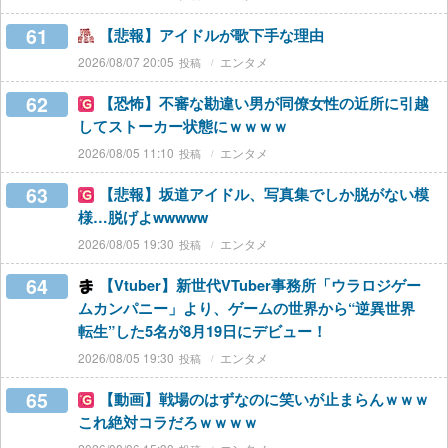
61
【悲報】アイドルが歌下手な理由
2026/08/07 20:05
エンタメ
62
【恐怖】不審な勘違い男が同僚女性の近所に引越
してストーカー状態にｗｗｗｗ
2026/08/05 11:10
エンタメ
63
【悲報】坂道アイドル、写真集でしか脱がない模
様…脱げよwwwww
2026/08/05 19:30
エンタメ
64
【Vtuber】新世代VTuber事務所「ウラロジゲー
ムカンパニー」より、ゲームの世界から“逆異世界
転生”した5名が8月19日にデビュー！
2026/08/05 19:30
エンタメ
65
【動画】戦場のはずなのに笑いが止まらんｗｗｗ
これ絶対コラだろｗｗｗｗ