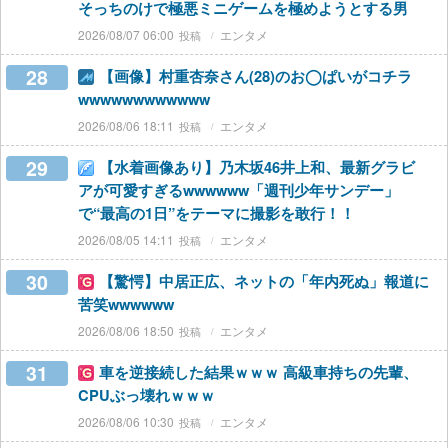
そっちのけで極悪ミニゲームを極めようとする男
2026/08/07 06:00
エンタメ
28
【画像】村重杏奈さん(28)のお◯ぱいがコチラ
wwwwwwwwwwww
2026/08/06 18:11
エンタメ
29
【水着画像あり】乃木坂46井上和、最新グラビ
アが可愛すぎるwwwwww「週刊少年サンデー」
で“最高の1日”をテーマに撮影を敢行！！
2026/08/05 14:11
エンタメ
30
【驚愕】中居正広、ネットの「年内死ぬ」報道に
苦笑wwwwww
2026/08/06 18:50
エンタメ
31
車を逆接続した結果ｗｗｗ 高級車持ちの先輩、
CPUぶっ壊れｗｗｗ
2026/08/06 10:30
エンタメ