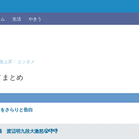
ーム
生活
やきう
急上昇
エンタメ
メまとめ
名をさらりと告白
 渡辺明九段大激怒😤👎👎