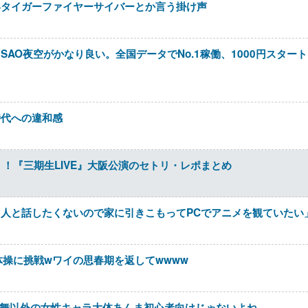
いタイガーファイヤーサイバーとか言う掛け声
AO夜空がかなり良い。全国データでNo.1稼働、1000円スタート
時代への違和感
！『三期生LIVE』大阪公演のセトリ・レポまとめ
人と話したくないので家に引きこもってPCでアニメを観ていたい
体操に挑戦wワイの思春期を返してwwww
には舞以外の女性キャラ大体あんま初心者向けじゃないよね