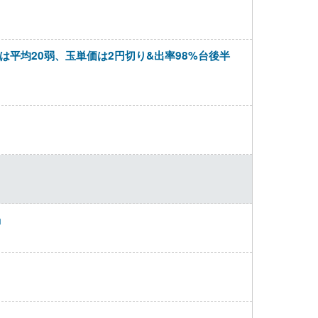
は平均20弱、玉単価は2円切り&出率98%台後半
」