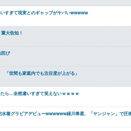
いすぎて現実とのギャップがヤバいwwwww
、重大告知！
お詫び
カ 「世間も家庭内でも注目度が上がる」
したら…全然違いすぎて笑えないｗｗｗｗ
女、初水着グラビアデビューwwwwww緑川希星、「ヤンジャン」で