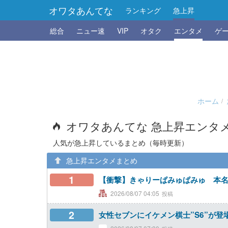
オワタあんてな
ランキング
急上昇
総合
ニュー速
VIP
オタク
エンタメ
ゲ
ホーム
オワタあんてな 急上昇エンタ
人気が急上昇しているまとめ（毎時更新）
急上昇エンタメまとめ
1
【衝撃】きゃりーぱみゅぱみゅ 本
2026/08/07 04:05
2
女性セブンにイケメン棋士”S6”が登場