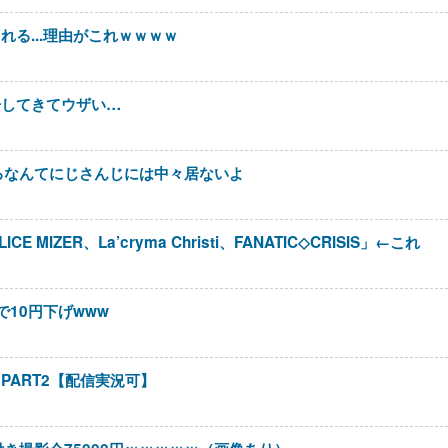
る...理由がこれｗｗｗｗ
告してきてウザい…
るなんてにじさんじには中々居ないよ
MIZER、La’cryma Christi、FANATIC◇CRISIS」←これ
10円下げwww
ART2【配信実況可】