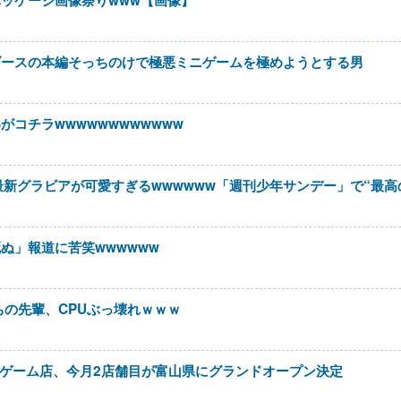
ッケージ画像祭りwww【画像】
ダースの本編そっちのけで極悪ミニゲームを極めようとする男
がコチラwwwwwwwwwwww
最新グラビアが可愛すぎるwwwwww「週刊少年サンデー」で“最高
ぬ」報道に苦笑wwwwww
ちの先輩、CPUぶっ壊れｗｗｗ
ンゲーム店、今月2店舗目が富山県にグランドオープン決定