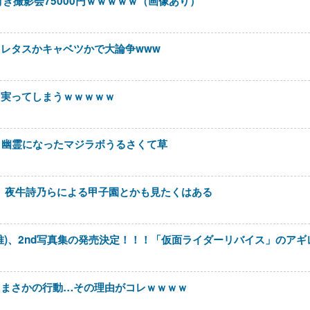
き撮影会75000円ｗｗｗｗｗ（画像あり）
レタスかキャベツかで大論争www
り実ってしまうｗｗｗｗｗ
K！幽霊になったマジラボうるさくて草
ウ、夜牛詩乃らによる甲子園とかも見たくはある
唯)、2nd写真集の発売決定！！！「仮面ライダーリバイス」のア
にまさかの行動…その理由がコレｗｗｗｗ