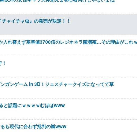
『イチャイチャ虫』の発売が決定！！
か入れ替えず基準値3700倍のレジオネラ菌増殖…その理由がこれ
ぞ！
ガンゲーム in 3D！ジェスチャークイズになってて草
ると話題にｗｗｗｗむほほwww
るも現代に合わず批判の嵐www