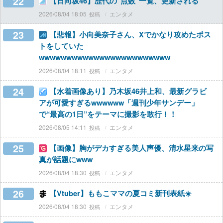
22
【日向坂46】歴代の“点数”一覧、更新される
2026/08/04 18:05
エンタメ
23
【悲報】小向美奈子さん、Xでかなり攻めたポス
トをしていた
wwwwwwwwwwwwwwwwwwwwwwww
2026/08/04 18:11
エンタメ
24
【水着画像あり】乃木坂46井上和、最新グラビ
アが可愛すぎるwwwwww「週刊少年サンデー」
で“最高の1日”をテーマに撮影を敢行！！
2026/08/05 14:11
エンタメ
25
【画像】胸がデカすぎる美人声優、清水星来の写
真が話題にwww
2026/08/04 18:30
エンタメ
26
【Vtuber】ももこママの夏コミ新刊表紙☀️
2026/08/04 18:30
エンタメ