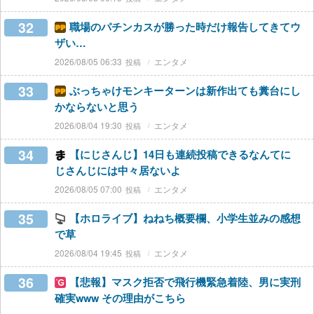
32
職場のパチンカスが勝った時だけ報告してきてウ
ザい…
2026/08/05 06:33
エンタメ
33
ぶっちゃけモンキーターンは新作出ても糞台にし
かならないと思う
2026/08/04 19:30
エンタメ
34
【にじさんじ】14日も連続投稿できるなんてに
じさんじには中々居ないよ
2026/08/05 07:00
エンタメ
35
【ホロライブ】ねねち概要欄、小学生並みの感想
で草
2026/08/04 19:45
エンタメ
36
【悲報】マスク拒否で飛行機緊急着陸、男に実刑
確実www その理由がこちら