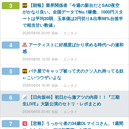
3
【朗報】業界関係者「今週の新台だとSAO夜空
がかなり良い。全国データでNo.1稼働、1000円スタ
ートは平均20弱、玉単価は2円切り&出率98%台後半
で相当甘い数値」
2026/08/05 20:00
エンタメ
4
アーティストに好感度ばかり求める時代への違和
感
2026/08/05 12:05
エンタメ
5
パチ屋でキャップ被って犬のクソ入れ持ってる奴
←こいつウザいよな
2026/08/04 16:30
エンタメ
6
【日向坂46】初日から激アツの内容！！『三期
生LIVE』大阪公演のセトリ・レポまとめ
2026/08/05 20:40
エンタメ
7
【悲報】うっかり者の34歳OLマイコさん、1週間