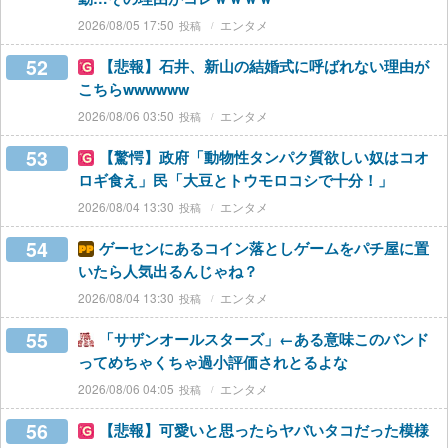
2026/08/05 17:50
エンタメ
52
【悲報】石井、新山の結婚式に呼ばれない理由が
こちらwwwwww
2026/08/06 03:50
エンタメ
53
【驚愕】政府「動物性タンパク質欲しい奴はコオ
ロギ食え」民「大豆とトウモロコシで十分！」
2026/08/04 13:30
エンタメ
54
ゲーセンにあるコイン落としゲームをパチ屋に置
いたら人気出るんじゃね？
2026/08/04 13:30
エンタメ
55
「サザンオールスターズ」←ある意味このバンド
ってめちゃくちゃ過小評価されとるよな
2026/08/06 04:05
エンタメ
56
【悲報】可愛いと思ったらヤバいタコだった模様