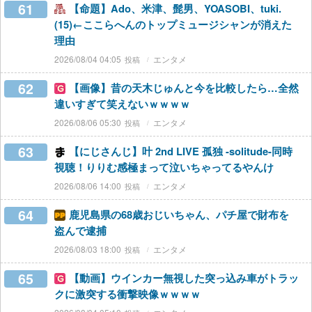
61
【命題】Ado、米津、髭男、YOASOBI、tuki.
(15)←ここらへんのトップミュージシャンが消えた
理由
2026/08/04 04:05
エンタメ
62
【画像】昔の天木じゅんと今を比較したら…全然
違いすぎて笑えないｗｗｗｗ
2026/08/06 05:30
エンタメ
63
【にじさんじ】叶 2nd LIVE 孤独 -solitude-同時
視聴！りりむ感極まって泣いちゃってるやんけ
2026/08/06 14:00
エンタメ
64
鹿児島県の68歳おじいちゃん、パチ屋で財布を
盗んで逮捕
2026/08/03 18:00
エンタメ
65
【動画】ウインカー無視した突っ込み車がトラッ
クに激突する衝撃映像ｗｗｗｗ