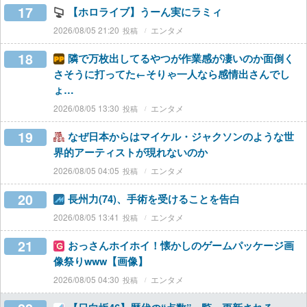
17
【ホロライブ】うーん実にラミィ
2026/08/05 21:20
エンタメ
18
隣で万枚出してるやつが作業感が凄いのか面倒く
さそうに打ってた←そりゃ一人なら感情出さんでし
ょ…
2026/08/05 13:30
エンタメ
19
なぜ日本からはマイケル・ジャクソンのような世
界的アーティストが現れないのか
2026/08/05 04:05
エンタメ
20
長州力(74)、手術を受けることを告白
2026/08/05 13:41
エンタメ
21
おっさんホイホイ！懐かしのゲームパッケージ画
像祭りwww【画像】
2026/08/05 04:30
エンタメ