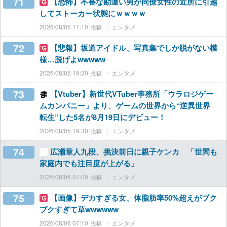
71
【恐怖】不審な勘違い男が同僚女性の近所に引越
してストーカー状態にｗｗｗｗ
2026/08/05 11:10
エンタメ
72
【悲報】坂道アイドル、写真集でしか脱がない模
様…脱げよwwwww
2026/08/05 19:30
エンタメ
73
【Vtuber】新世代VTuber事務所「ウラロジゲー
ムカンパニー」より、ゲームの世界から“逆異世界
転生”した5名が8月19日にデビュー！
2026/08/05 19:30
エンタメ
74
広瀬章人九段、挑決前日に親子ケンカ 「世間も
家庭内でも注目度が上がる」
2026/08/06 07:00
エンタメ
75
【画像】デカすぎる女、体脂肪率50%超えがブク
ブクすぎて草wwwwww
2026/08/06 07:10
エンタメ