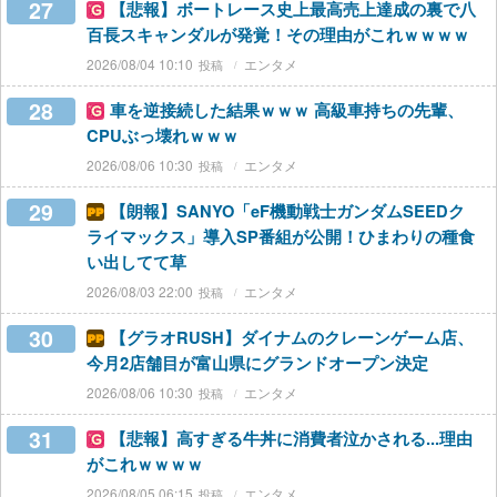
27
【悲報】ボートレース史上最高売上達成の裏で八
百長スキャンダルが発覚！その理由がこれｗｗｗｗ
2026/08/04 10:10
エンタメ
28
車を逆接続した結果ｗｗｗ 高級車持ちの先輩、
CPUぶっ壊れｗｗｗ
2026/08/06 10:30
エンタメ
29
【朗報】SANYO「eF機動戦士ガンダムSEEDク
ライマックス」導入SP番組が公開！ひまわりの種食
い出してて草
2026/08/03 22:00
エンタメ
30
【グラオRUSH】ダイナムのクレーンゲーム店、
今月2店舗目が富山県にグランドオープン決定
2026/08/06 10:30
エンタメ
31
【悲報】高すぎる牛丼に消費者泣かされる...理由
がこれｗｗｗｗ
2026/08/05 06:15
エンタメ