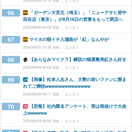
2026/08/04 05:10
エンタメ
66
「ガーデン大宮北（埼玉）」「ニューアサヒ府中
四谷店（東京）」が8月16日の営業をもって閉店へ
2026/08/06 06:00
エンタメ
67
マイホの朝イチ入場曲が「紅」なんやが
2026/08/05 10:30
エンタメ
68
【あらなみマイクラ】解説の猫屋敷美紅さん好き
2026/08/04 06:00
エンタメ
69
【画像】松本人志さん、大勢の若いファンに囲ま
れてご満悦wwwwwwwwwwwwww
2026/08/06 06:11
エンタメ
70
【悲報】社内匿名アンケート、実は筒抜けで大炎
上wwwwww
2026/08/04 06:50
エンタメ