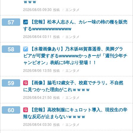
ｗｗｗ
2026/08/05 09:30
エンタメ
57
【悲報】松本人志さん、カレー味の柿の種を販売
するwwwwwwwwwwww
2026/08/04 03:11
エンタメ
58
【水着画像あり】乃木坂46賀喜遥香、美脚グラ
ビアが可愛すぎるwwwwwwかっきーが「週刊少年チ
ャンピオン」表紙に5年ぶり登場！！
2026/08/06 13:55
エンタメ
59
【画像】脇毛12歳女子、校庭でチラリ。不自然
に見つかった理由がこれｗｗｗｗ
2026/08/04 21:50
エンタメ
60
【悲報】高校制服にキュロット導入、現役生の辛
辣な反応が止まらないｗｗｗｗ
2026/08/04 03:30
エンタメ