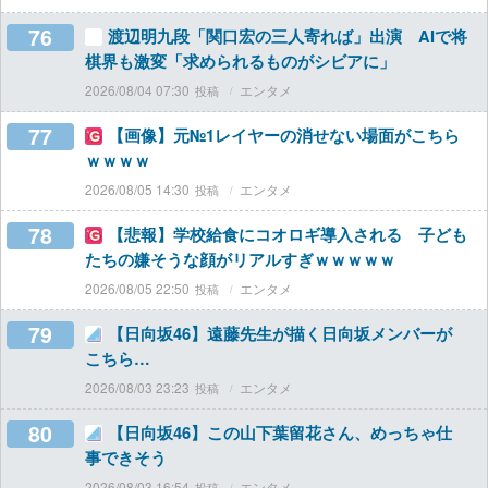
76
渡辺明九段「関口宏の三人寄れば」出演 AIで将
棋界も激変「求められるものがシビアに」
2026/08/04 07:30
エンタメ
77
【画像】元№1レイヤーの消せない場面がこちら
ｗｗｗｗ
2026/08/05 14:30
エンタメ
78
【悲報】学校給食にコオロギ導入される 子ども
たちの嫌そうな顔がリアルすぎｗｗｗｗｗ
2026/08/05 22:50
エンタメ
79
【日向坂46】遠藤先生が描く日向坂メンバーが
こちら…
2026/08/03 23:23
エンタメ
80
【日向坂46】この山下葉留花さん、めっちゃ仕
事できそう
2026/08/03 16:54
エンタメ