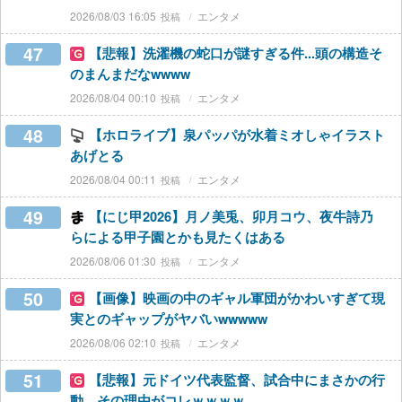
2026/08/03 16:05
エンタメ
47
【悲報】洗濯機の蛇口が謎すぎる件...頭の構造そ
のまんまだなwwww
2026/08/04 00:10
エンタメ
48
【ホロライブ】泉パッパが水着ミオしゃイラスト
あげとる
2026/08/04 00:11
エンタメ
49
【にじ甲2026】月ノ美兎、卯月コウ、夜牛詩乃
らによる甲子園とかも見たくはある
2026/08/06 01:30
エンタメ
50
【画像】映画の中のギャル軍団がかわいすぎて現
実とのギャップがヤバいwwwww
2026/08/06 02:10
エンタメ
51
【悲報】元ドイツ代表監督、試合中にまさかの行
動…その理由がコレｗｗｗｗ