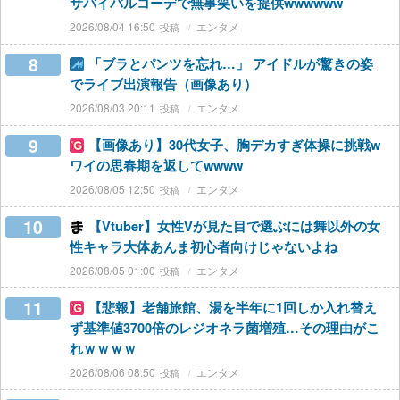
サバイバルコーデで無事笑いを提供wwwwww
2026/08/04 16:50
エンタメ
8
「ブラとパンツを忘れ…」 アイドルが驚きの姿
でライブ出演報告（画像あり）
2026/08/03 20:11
エンタメ
9
【画像あり】30代女子、胸デカすぎ体操に挑戦w
ワイの思春期を返してwwww
2026/08/05 12:50
エンタメ
10
【Vtuber】女性Vが見た目で選ぶには舞以外の女
性キャラ大体あんま初心者向けじゃないよね
2026/08/05 01:00
エンタメ
11
【悲報】老舗旅館、湯を半年に1回しか入れ替え
ず基準値3700倍のレジオネラ菌増殖…その理由がこ
れｗｗｗｗ
2026/08/06 08:50
エンタメ