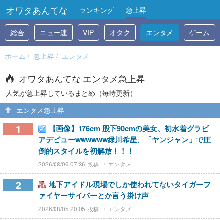
オワタあんてな
ランキング
急上昇
総合
ニュー速
VIP
オタク
エンタメ
ゲーム
ホーム
急上昇
エンタメ
オワタあんてな エンタメ急上昇
人気が急上昇しているまとめ（毎時更新）
エンタメ急上昇
1
【画像】176cm 股下90cmの美女、初水着グラビ
アデビューwwwwww緑川希星、「ヤンジャン」で圧
倒的スタイルを初解放！！！
2026/08/06 07:36
エンタメ
2
地下アイドル現場でしか使われてないタイガーフ
ァイヤーサイバーとか言う掛け声
2026/08/05 20:05
エンタメ