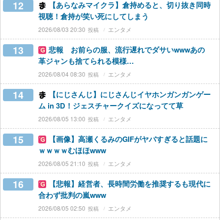
12
【あらなみマイクラ】倉持めると、切り抜き同時
視聴！倉持が笑い死にしてしまう
2026/08/03 20:30
エンタメ
13
悲報 お前らの服、流行遅れでダサいwwwあの
革ジャンも捨てられる模様…
2026/08/04 08:30
エンタメ
14
【にじさんじ】にじさんじイヤホンガンガンゲー
ム in 3D！ジェスチャークイズになってて草
2026/08/05 13:00
エンタメ
15
【画像】高瀬くるみのGIFがヤバすぎると話題に
ｗｗｗｗむほほwww
2026/08/05 21:10
エンタメ
16
【悲報】経営者、長時間労働を推奨するも現代に
合わず批判の嵐www
2026/08/05 02:50
エンタメ