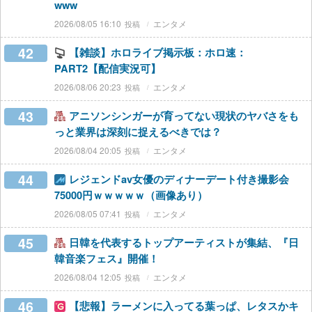
www
2026/08/05 16:10
エンタメ
42
【雑談】ホロライブ掲示板：ホロ速：
PART2【配信実況可】
2026/08/06 20:23
エンタメ
43
アニソンシンガーが育ってない現状のヤバさをも
っと業界は深刻に捉えるべきでは？
2026/08/04 20:05
エンタメ
44
レジェンドav女優のディナーデート付き撮影会
75000円ｗｗｗｗｗ（画像あり）
2026/08/05 07:41
エンタメ
45
日韓を代表するトップアーティストが集結、『日
韓音楽フェス』開催！
2026/08/04 12:05
エンタメ
46
【悲報】ラーメンに入ってる葉っぱ、レタスかキ