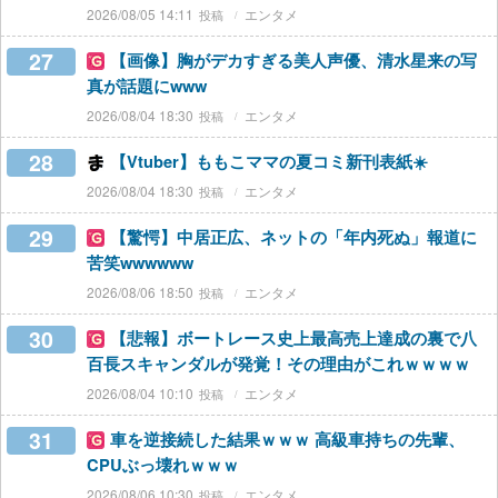
2026/08/05 14:11
エンタメ
27
【画像】胸がデカすぎる美人声優、清水星来の写
真が話題にwww
2026/08/04 18:30
エンタメ
28
【Vtuber】ももこママの夏コミ新刊表紙☀️
2026/08/04 18:30
エンタメ
29
【驚愕】中居正広、ネットの「年内死ぬ」報道に
苦笑wwwwww
2026/08/06 18:50
エンタメ
30
【悲報】ボートレース史上最高売上達成の裏で八
百長スキャンダルが発覚！その理由がこれｗｗｗｗ
2026/08/04 10:10
エンタメ
31
車を逆接続した結果ｗｗｗ 高級車持ちの先輩、
CPUぶっ壊れｗｗｗ
2026/08/06 10:30
エンタメ