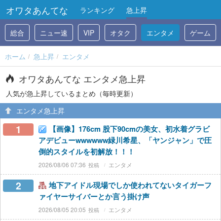
オワタあんてな
ランキング
急上昇
総合
ニュー速
VIP
オタク
エンタメ
ゲーム
ホーム
急上昇
エンタメ
オワタあんてな エンタメ急上昇
人気が急上昇しているまとめ（毎時更新）
エンタメ急上昇
1
【画像】176cm 股下90cmの美女、初水着グラビ
アデビューwwwwww緑川希星、「ヤンジャン」で圧
倒的スタイルを初解放！！！
2026/08/06 07:36
エンタメ
2
地下アイドル現場でしか使われてないタイガーフ
ァイヤーサイバーとか言う掛け声
2026/08/05 20:05
エンタメ