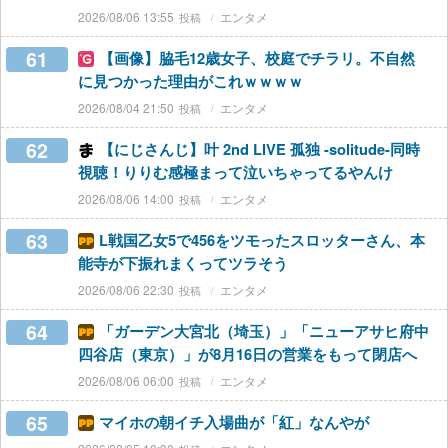
2026/08/06 13:55
エンタメ
61
【画像】脇毛12歳女子、校庭でチラリ。不自然
に見つかった理由がこれｗｗｗｗ
2026/08/04 21:50
エンタメ
62
【にじさんじ】叶 2nd LIVE 孤独 -solitude-同時
視聴！りりむ感極まって泣いちゃってるやんけ
2026/08/06 14:00
エンタメ
63
L戦国乙女5で456をツモったスロッターさん、本
能寺が下振れまくってツラそう
2026/08/06 22:30
エンタメ
64
「ガーデン大宮北（埼玉）」「ニューアサヒ府中
四谷店（東京）」が8月16日の営業をもって閉店へ
2026/08/06 06:00
エンタメ
65
マイホの朝イチ入場曲が「紅」なんやが