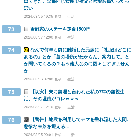
出てきた。全部同じ女性で祖父と恋愛関係だったっ
ぽい
2026/08/05 19:35
生活
73
吉野家のステーキ定食1500円
2026/08/07 12:00
生活
74
なんで何年も前に離婚した元嫁に「礼服はどこに
あるの」とか「墓の場所がわからん。案内して」と
か聞いてくるの？もう他人なのに図々しすぎません
か
2026/08/06 07:00
生活
75
【切実】夫に無理と言われた私の7年の無視生
活、その理由がコレｗｗｗ
2026/08/07 12:10
生活
76
【警告】地震を利用してデマを垂れ流した人間、
悲惨な末路を迎える…
2026/08/05 20:01
生活