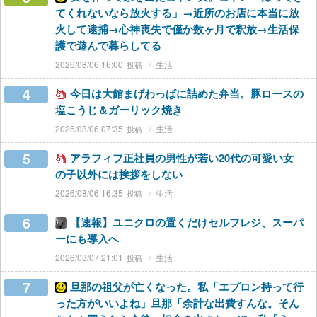
てくれないなら放火する」→近所のお店に本当に放
火して逮捕→心神喪失で僅か数ヶ月で釈放→生活保
護で遊んで暮らしてる
2026/08/06 16:00
生活
4
今日は大館まげわっぱに詰めた弁当。豚ロースの
塩こうじ＆ガーリック焼き
2026/08/06 07:35
生活
5
アラフィフ正社員の男性が若い20代の可愛い女
の子以外には挨拶をしない
2026/08/06 16:35
生活
6
【速報】ユニクロの置くだけセルフレジ、スーパ
ーにも導入へ
2026/08/07 21:01
生活
7
旦那の祖父が亡くなった。私「エプロン持って行
った方がいいよね」旦那「余計な出費すんな。そん