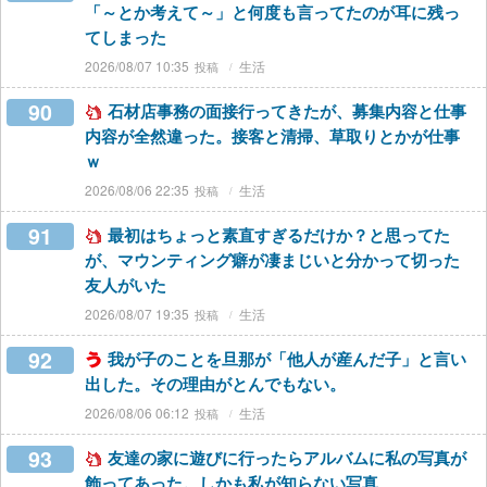
「～とか考えて～」と何度も言ってたのが耳に残っ
てしまった
2026/08/07 10:35
生活
90
石材店事務の面接行ってきたが、募集内容と仕事
内容が全然違った。接客と清掃、草取りとかが仕事
ｗ
2026/08/06 22:35
生活
91
最初はちょっと素直すぎるだけか？と思ってた
が、マウンティング癖が凄まじいと分かって切った
友人がいた
2026/08/07 19:35
生活
92
我が子のことを旦那が「他人が産んだ子」と言い
出した。その理由がとんでもない。
2026/08/06 06:12
生活
93
友達の家に遊びに行ったらアルバムに私の写真が
飾ってあった。しかも私が知らない写真