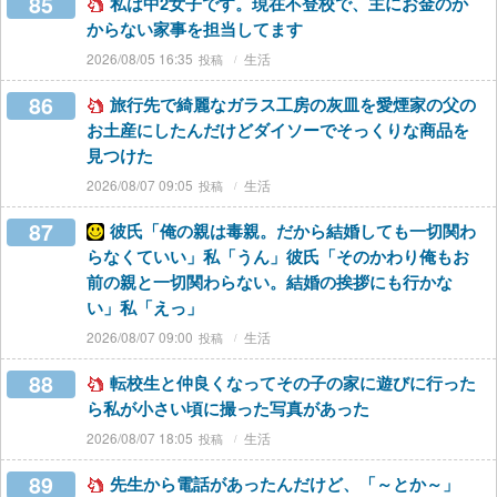
85
私は中2女子です。現在不登校で、主にお金のか
からない家事を担当してます
2026/08/05 16:35
生活
86
旅行先で綺麗なガラス工房の灰皿を愛煙家の父の
お土産にしたんだけどダイソーでそっくりな商品を
見つけた
2026/08/07 09:05
生活
87
彼氏「俺の親は毒親。だから結婚しても一切関わ
らなくていい」私「うん」彼氏「そのかわり俺もお
前の親と一切関わらない。結婚の挨拶にも行かな
い」私「えっ」
2026/08/07 09:00
生活
88
転校生と仲良くなってその子の家に遊びに行った
ら私が小さい頃に撮った写真があった
2026/08/07 18:05
生活
89
先生から電話があったんだけど、「～とか～」