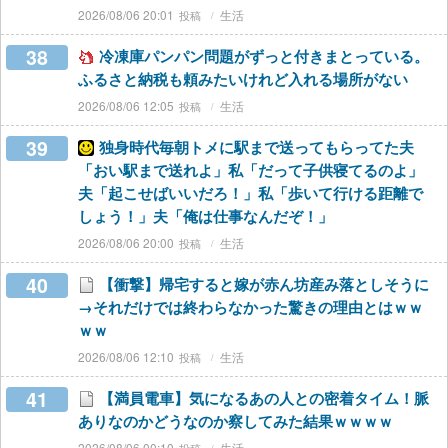
2026/08/06 20:01
生活
38
冷凍庫パンパン問題がずっと付きまとっている。
ふるさと納税も頼みたいけれど入れる場所がない
2026/08/06 12:05
生活
39
独身時代毎朝トメに駅まで送ってもらってた夫
「おい駅まで送れよ」私「だって子供寝てるのよ」
夫「起こせばいいだろ！」私「歩いて行ける距離で
しょう！」夫「俺は仕事なんだぞ！」
2026/08/06 20:00
生活
40
【衝撃】帰宅すると嫁が赤ん坊産み落としそうに
→それだけでは終わらなかった驚きの理由とはｗｗ
ｗｗ
2026/08/06 12:10
生活
41
【満員電車】気になるあの人との密着タイム！脈
ありなのかどうなのか察してみた結果ｗｗｗｗ
2026/08/06 00:10
生活