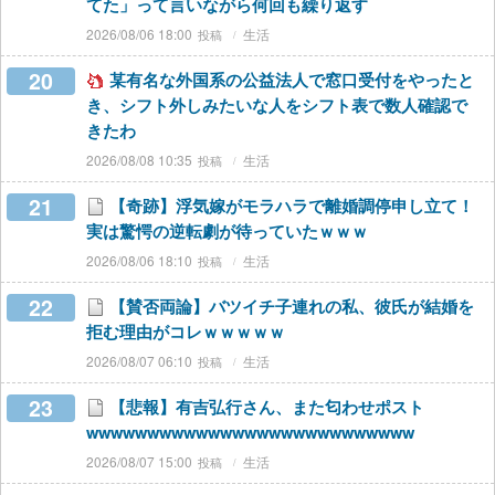
てた」って言いながら何回も繰り返す
2026/08/06 18:00
生活
20
某有名な外国系の公益法人で窓口受付をやったと
き、シフト外しみたいな人をシフト表で数人確認で
きたわ
2026/08/08 10:35
生活
21
【奇跡】浮気嫁がモラハラで離婚調停申し立て！
実は驚愕の逆転劇が待っていたｗｗｗ
2026/08/06 18:10
生活
22
【賛否両論】バツイチ子連れの私、彼氏が結婚を
拒む理由がコレｗｗｗｗｗ
2026/08/07 06:10
生活
23
【悲報】有吉弘行さん、また匂わせポスト
wwwwwwwwwwwwwwwwwwwwwwwwwww
2026/08/07 15:00
生活