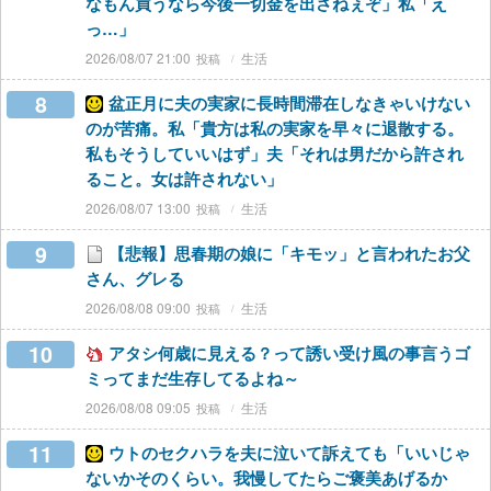
なもん買うなら今後一切金を出さねぇぞ」私「え
っ…」
2026/08/07 21:00
生活
8
盆正月に夫の実家に長時間滞在しなきゃいけない
のが苦痛。私「貴方は私の実家を早々に退散する。
私もそうしていいはず」夫「それは男だから許され
ること。女は許されない」
2026/08/07 13:00
生活
9
【悲報】思春期の娘に「キモッ」と言われたお父
さん、グレる
2026/08/08 09:00
生活
10
アタシ何歳に見える？って誘い受け風の事言うゴ
ミってまだ生存してるよね～
2026/08/08 09:05
生活
11
ウトのセクハラを夫に泣いて訴えても「いいじゃ
ないかそのくらい。我慢してたらご褒美あげるか