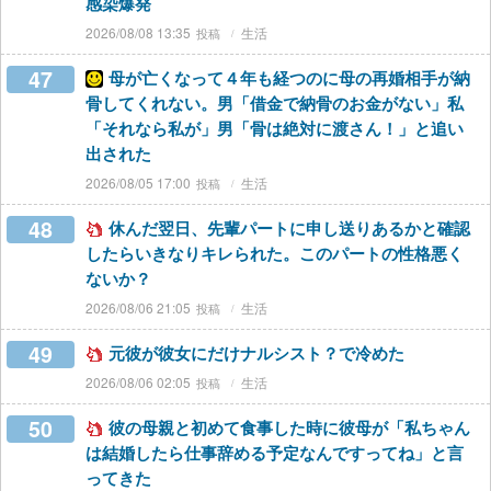
感染爆発
2026/08/08 13:35
生活
47
母が亡くなって４年も経つのに母の再婚相手が納
骨してくれない。男「借金で納骨のお金がない」私
「それなら私が」男「骨は絶対に渡さん！」と追い
出された
2026/08/05 17:00
生活
48
休んだ翌日、先輩パートに申し送りあるかと確認
したらいきなりキレられた。このパートの性格悪く
ないか？
2026/08/06 21:05
生活
49
元彼が彼女にだけナルシスト？で冷めた
2026/08/06 02:05
生活
50
彼の母親と初めて食事した時に彼母が「私ちゃん
は結婚したら仕事辞める予定なんですってね」と言
ってきた