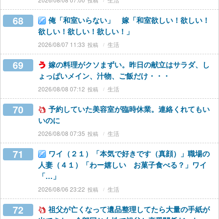
68
俺「和室いらない」 嫁「和室欲しい！欲しい！
欲しい！欲しい！欲しい！」
2026/08/07 11:33
生活
69
嫁の料理がクソまずい。昨日の献立はサラダ、し
ょっぱいメイン、汁物、ご飯だけ・・・
2026/08/08 07:12
生活
70
予約していた美容室が臨時休業。連絡くれてもい
いのに
2026/08/08 07:35
生活
71
ワイ（２１）「本気で好きです（真顔）」職場の
人妻（４１）「わー嬉しい お菓子食べる？」ワイ
「…」
2026/08/06 23:22
生活
72
祖父が亡くなって遺品整理してたら大量の手紙が