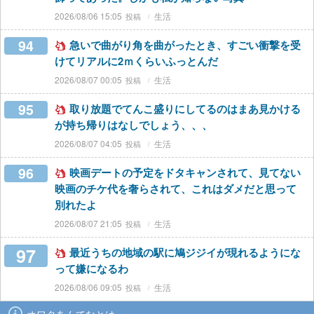
2026/08/06 15:05
生活
94
急いで曲がり角を曲がったとき、すごい衝撃を受
けてリアルに2ｍくらいふっとんだ
2026/08/07 00:05
生活
95
取り放題でてんこ盛りにしてるのはまあ見かける
が持ち帰りはなしでしょう、、、
2026/08/07 04:05
生活
96
映画デートの予定をドタキャンされて、見てない
映画のチケ代を奢らされて、これはダメだと思って
別れたよ
2026/08/07 21:05
生活
97
最近うちの地域の駅に鳩ジジイが現れるようにな
って嫌になるわ
2026/08/06 09:05
生活