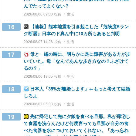
んでたってよくない？
2026/08/06 09:00
生活
16
【速報】熊本地震を引き起こした『危険度Sラン
ク断層』日本のド真ん中に10カ所もあると判明
2026/08/07 14:26
生活
17
母と一緒の時に、明らかに足に障害がある方が歩
いていた。母「なんであんな歩き方なの？ふざけて
るの？」
2026/08/06 18:05
生活
18
日本人「35%が離婚します」←もっと考えて結婚
しろよ
2026/08/07 05:33
生活
19
先に帰宅して先に夕飯を食べる旦那。私が帰宅し
て食器を洗うんだけど何度言っても旦那が自分の食
べた食器を水につけておいてくれない。「あっ忘れ