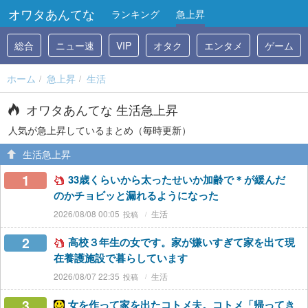
オワタあんてな
ランキング
急上昇
総合
ニュー速
VIP
オタク
エンタメ
ゲーム
ホーム
急上昇
生活
オワタあんてな 生活急上昇
人気が急上昇しているまとめ（毎時更新）
生活急上昇
1
33歳くらいから太ったせいか加齢で＊が緩んだ
のかチョビッと漏れるようになった
2026/08/08 00:05
生活
2
高校３年生の女です。家が嫌いすぎて家を出て現
在養護施設で暮らしています
2026/08/07 22:35
生活
3
女を作って家を出たコトメ夫。コトメ「帰ってき