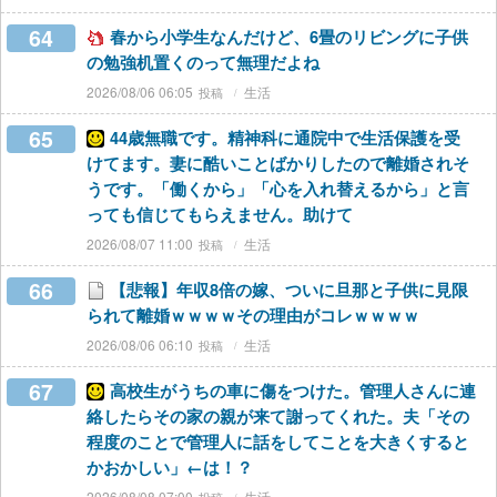
64
春から小学生なんだけど、6畳のリビングに子供
の勉強机置くのって無理だよね
2026/08/06 06:05
生活
65
44歳無職です。精神科に通院中で生活保護を受
けてます。妻に酷いことばかりしたので離婚されそ
うです。「働くから」「心を入れ替えるから」と言
っても信じてもらえません。助けて
2026/08/07 11:00
生活
66
【悲報】年収8倍の嫁、ついに旦那と子供に見限
られて離婚ｗｗｗｗその理由がコレｗｗｗｗ
2026/08/06 06:10
生活
67
高校生がうちの車に傷をつけた。管理人さんに連
絡したらその家の親が来て謝ってくれた。夫「その
程度のことで管理人に話をしてことを大きくすると
かおかしい」←は！？
2026/08/08 07:00
生活