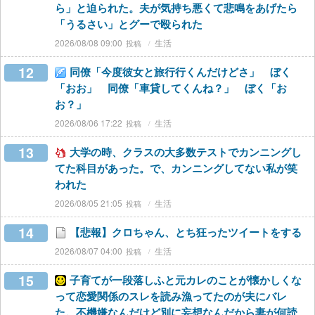
ら」と迫られた。夫が気持ち悪くて悲鳴をあげたら
「うるさい」とグーで殴られた
2026/08/08 09:00
生活
12
同僚「今度彼女と旅行行くんだけどさ」 ぼく
「おお」 同僚「車貸してくんね？」 ぼく「お
お？」
2026/08/06 17:22
生活
13
大学の時、クラスの大多数テストでカンニングし
てた科目があった。で、カンニングしてない私が笑
われた
2026/08/05 21:05
生活
14
【悲報】クロちゃん、とち狂ったツイートをする
2026/08/07 04:00
生活
15
子育てが一段落しふと元カレのことが懐かしくな
って恋愛関係のスレを読み漁ってたのが夫にバレ
た。不機嫌なんだけど別に妄想なんだから妻が何読