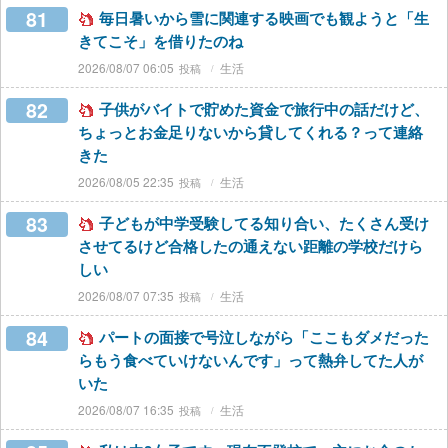
81
毎日暑いから雪に関連する映画でも観ようと「生
きてこそ」を借りたのね
2026/08/07 06:05
生活
82
子供がバイトで貯めた資金で旅行中の話だけど、
ちょっとお金足りないから貸してくれる？って連絡
きた
2026/08/05 22:35
生活
83
子どもが中学受験してる知り合い、たくさん受け
させてるけど合格したの通えない距離の学校だけら
しい
2026/08/07 07:35
生活
84
パートの面接で号泣しながら「ここもダメだった
らもう食べていけないんです」って熱弁してた人が
いた
2026/08/07 16:35
生活