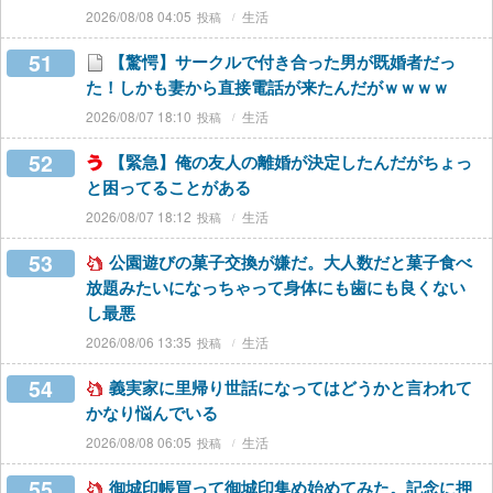
2026/08/08 04:05
生活
51
【驚愕】サークルで付き合った男が既婚者だっ
た！しかも妻から直接電話が来たんだがｗｗｗｗ
2026/08/07 18:10
生活
52
【緊急】俺の友人の離婚が決定したんだがちょっ
と困ってることがある
2026/08/07 18:12
生活
53
公園遊びの菓子交換が嫌だ。大人数だと菓子食べ
放題みたいになっちゃって身体にも歯にも良くない
し最悪
2026/08/06 13:35
生活
54
義実家に里帰り世話になってはどうかと言われて
かなり悩んでいる
2026/08/08 06:05
生活
55
御城印帳買って御城印集め始めてみた。記念に押