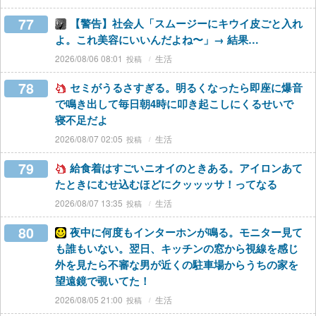
77
【警告】社会人「スムージーにキウイ皮ごと入れ
よ。これ美容にいいんだよね〜」→ 結果…
2026/08/06 08:01
生活
78
セミがうるさすぎる。明るくなったら即座に爆音
で鳴き出して毎日朝4時に叩き起こしにくるせいで
寝不足だよ
2026/08/07 02:05
生活
79
給食着はすごいニオイのときある。アイロンあて
たときにむせ込むほどにクッッッサ！ってなる
2026/08/07 13:35
生活
80
夜中に何度もインターホンが鳴る。モニター見て
も誰もいない。翌日、キッチンの窓から視線を感じ
外を見たら不審な男が近くの駐車場からうちの家を
望遠鏡で覗いてた！
2026/08/05 21:00
生活