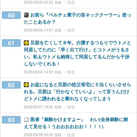
2026/08/06 05:22
生活
60
お前ら『ペルチェ素子の首ネッククーラー』使っ
たことあるか？
2026/08/06 14:01
生活
61
旦那を亡くして８年。介護するつもりでウトメと
同居してたのに「早く出て行け」とコトメがうるさ
い。私もウトメも納得して同居してるんだから干渉
しないでくれる！
2026/08/06 14:00
生活
62
お盆になると旦那の祖父母宅に５泊くらいさせら
れる。旦那は「行かなくていいよ」って言うんだけ
どトメに誘われると断れなくなってしまう
2026/08/07 19:00
生活
63
医者「麻酔かけますよー」 わい(全身麻酔に耐
えて見せる！うおおおおおお！！！！)
2026/08/06 06:00
生活