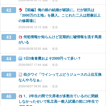
42
【前編】俺の娘の結婚が破談に。だが彼氏は
「2000万の土地」を購入。こじれた二人は想像以上
の修羅場に
2026/08/06 12:12
生活
43
何処情報か知らんけど定期的に嘘情報を流す馬鹿
がいる
2026/08/08 02:05
生活
44
1日3食食費およそ2500円って多い？
2026/08/07 17:44
生活
45
幼少ワイ「ワインってぶどうジュースの上位互換
なんやろなぁ」
2026/08/07 09:00
生活
46
1、2年生の間で欠席者が多数出ているのに閉鎖
しなかったせいで私立高一般入試週の前に3年生で