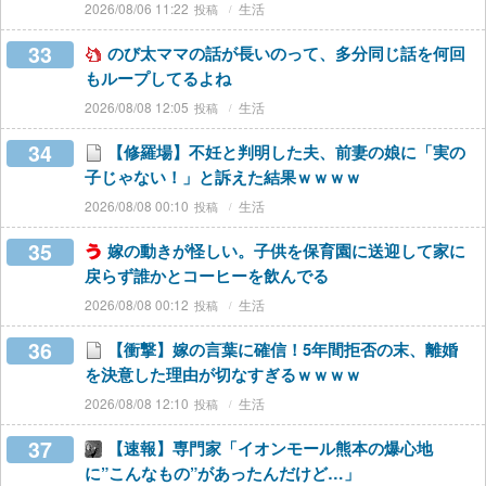
2026/08/06 11:22
生活
33
のび太ママの話が長いのって、多分同じ話を何回
もループしてるよね
2026/08/08 12:05
生活
34
【修羅場】不妊と判明した夫、前妻の娘に「実の
子じゃない！」と訴えた結果ｗｗｗｗ
2026/08/08 00:10
生活
35
嫁の動きが怪しい。子供を保育園に送迎して家に
戻らず誰かとコーヒーを飲んでる
2026/08/08 00:12
生活
36
【衝撃】嫁の言葉に確信！5年間拒否の末、離婚
を決意した理由が切なすぎるｗｗｗｗ
2026/08/08 12:10
生活
37
【速報】専門家「イオンモール熊本の爆心地
に”こんなもの”があったんだけど…」