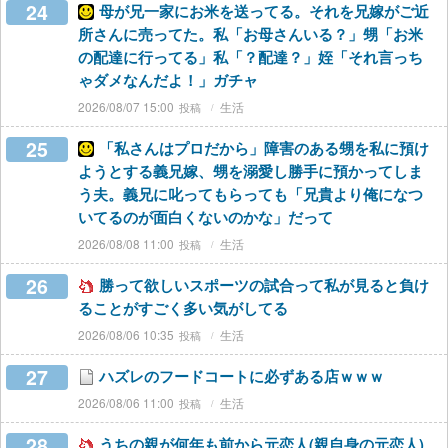
24
母が兄一家にお米を送ってる。それを兄嫁がご近
所さんに売ってた。私「お母さんいる？」甥「お米
の配達に行ってる」私「？配達？」姪「それ言っち
ゃダメなんだよ！」ガチャ
2026/08/07 15:00
生活
25
「私さんはプロだから」障害のある甥を私に預け
ようとする義兄嫁、甥を溺愛し勝手に預かってしま
う夫。義兄に叱ってもらっても「兄貴より俺になつ
いてるのが面白くないのかな」だって
2026/08/08 11:00
生活
26
勝って欲しいスポーツの試合って私が見ると負け
ることがすごく多い気がしてる
2026/08/06 10:35
生活
27
ハズレのフードコートに必ずある店ｗｗｗ
2026/08/06 11:00
生活
28
うちの親が何年も前から元恋人(親自身の元恋人)