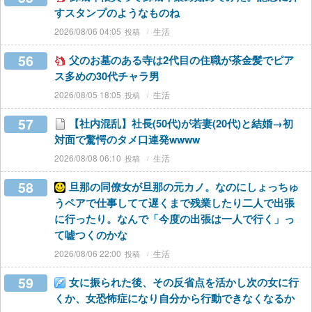
すスタンプのようなものね
2026/08/06 04:05
生活
56
父のお墓のある寺は2代目の住職が茶金髪でピア
ス多めの30代チャラ男
2026/08/05 18:05
生活
57
【社内混乱】社長(50代)が若妻(20代)と結婚→初
対面で驚愕のタメ口連発wwww
2026/08/08 06:10
生活
58
旦那の同僚女が旦那の元カノ。なのにしょっちゅ
うペアで仕事してて遅くまで残業したり二人で出張
に行ったり。なんで「今度の出張は一人で行く」っ
て嘘つくのかな
2026/08/06 22:00
生活
59
女に振られた後、その反省点を活かし次の女に行
くか、女恐怖症になり自分から行動できなくなるか