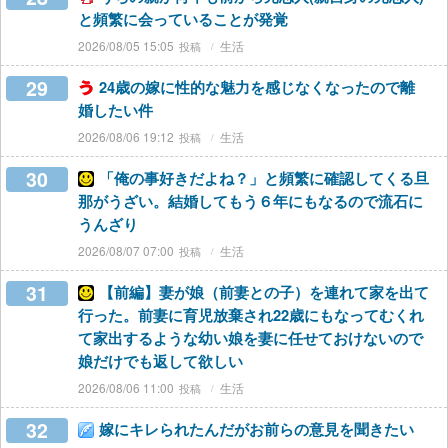
と頻繁に会っていることが発覚
2026/08/05 15:05
生活
29
24歳の嫁に性的な魅力を感じなくなったので離
婚したい件
2026/08/06 19:12
生活
30
「俺の事好きだよね？」と頻繁に確認してくる旦
那がうざい。結婚してもう６年にもなるので流石に
うんざり
2026/08/07 07:00
生活
31
【前編】妻が娘（前妻との子）を連れて家を出て
行った。前妻に育児放棄され22歳にもなってむくれ
て家出するような幼い娘を妻に任せておけないので
娘だけでも返して欲しい
2026/08/06 11:00
生活
32
嫁にキレられたんだがお前らの意見を聞きたい