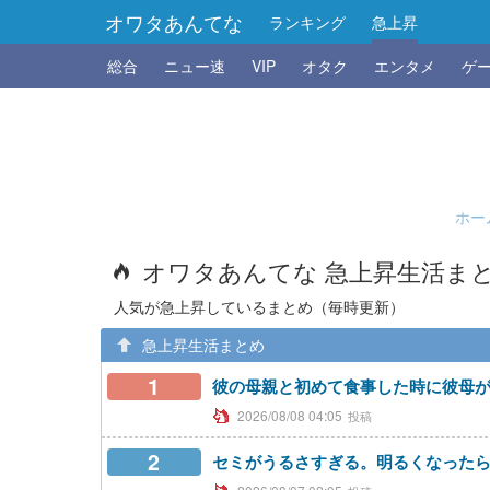
オワタあんてな
ランキング
急上昇
総合
ニュー速
VIP
オタク
エンタメ
ゲ
ホー
オワタあんてな 急上昇生活ま
人気が急上昇しているまとめ（毎時更新）
急上昇生活まとめ
1
彼の母親と初めて食事した時に彼母
2026/08/08 04:05
2
セミがうるさすぎる。明るくなったら