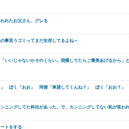
言われたお父さん、グレる
風の事言うゴミってまだ生存してるよね～
も「いいじゃないかそのくらい。我慢してたらご褒美あげるから」
さ」 ぼく「おお」 同僚「車貸してくんね？」 ぼく「おお？」
カンニングしてた科目があった。で、カンニングしてない私が笑わ
イートをする