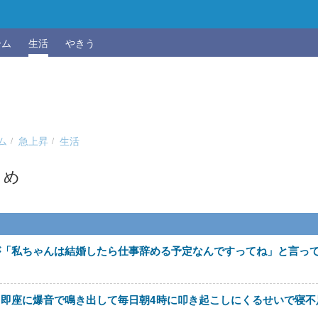
ーム
生活
やきう
ム
急上昇
生活
とめ
が「私ちゃんは結婚したら仕事辞める予定なんですってね」と言っ
即座に爆音で鳴き出して毎日朝4時に叩き起こしにくるせいで寝不