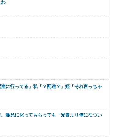
たわ
配達に行ってる」私「？配達？」姪「それ言っちゃ
夫。義兄に叱ってもらっても「兄貴より俺になつい