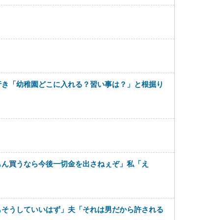
行き「幼稚園どこに入れる？習い事は？」と根掘り
もん買うなら今後一切金を出さねぇぞ」私「え
もそうしていいはず」夫「それは男だから許される