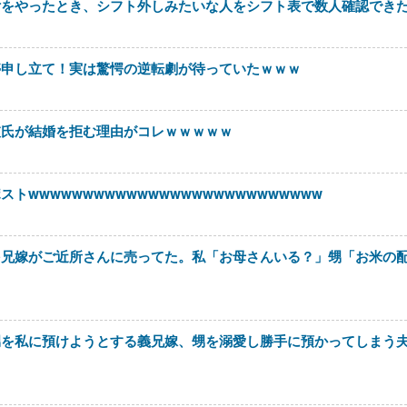
付をやったとき、シフト外しみたいな人をシフト表で数人確認でき
停申し立て！実は驚愕の逆転劇が待っていたｗｗｗ
彼氏が結婚を拒む理由がコレｗｗｗｗｗ
wwwwwwwwwwwwwwwwwwwwwwwwwww
を兄嫁がご近所さんに売ってた。私「お母さんいる？」甥「お米の
甥を私に預けようとする義兄嫁、甥を溺愛し勝手に預かってしまう