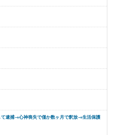
して逮捕→心神喪失で僅か数ヶ月で釈放→生活保護