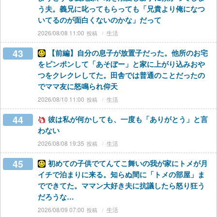
う夫。義兄に叱ってもらっても「兄貴より俺になつ
いてるのが面白くないのかな」だって
2026/08/08 11:00
生活
43
【前編】自分の息子が放置子だった。他所のお宅
をピンポンして「あそぼー」と家に上がり込みおや
つをクレクレしてた。田舎では普通のことだったの
でママ友に怒鳴られ仰天
2026/08/10 11:00
生活
44
彼は私が何かしても、一度も「ありがとう」と言
わない
2026/08/08 19:35
生活
45
初めての子供でてんてこ舞いの我が家にトメが月
イチで泊まりに来る。知らぬ間に「トメの部屋」ま
でできてた。ママン大好き夫に抗議したら怒り狂う
だろうな…
2026/08/09 07:00
生活