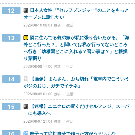
12
日本人女性「”セルフプレジャー”のことをもっと
オープンに話したい」
2026/08/10 08:01
生活
13
隣に住んでる義弟嫁が私に張り合いたがる。「海
外どこ行った？」と聞いては私が行ってないところ
へ行き「幼稚園どこに入れる？習い事は？」と根掘
り葉掘り
2026/08/08 17:00
生活
14
【画像】まんさん、ぶち切れ「電車内でこういう
ポジのおじ、ガチでイラネ」
2026/08/09 01:00
生活
15
【速報】ユニクロの置くだけセルフレジ、スーパ
ーにも導入へ
2026/08/07 21:01
生活
16
餃子って絶対自分で作った方がうまいよな