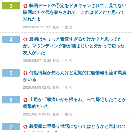
3
映画デートの予定をドタキャンされて、見てない
映画のチケ代を奢らされて、これはダメだと思って
別れたよ
2026/08/07 21:05
生活
4
最初はちょっと素直すぎるだけか？と思ってた
が、マウンティング癖が凄まじいと分かって切った
友人がいた
2026/08/07 19:35
生活
5
何処情報か知らんけど定期的に嘘情報を流す馬鹿
がいる
2026/08/08 02:05
生活
6
上司が「頭痛いから帰るわ」って帰宅したことが
衝撃的だった
2026/08/10 00:05
生活
7
義実家に里帰り世話になってはどうかと言われて