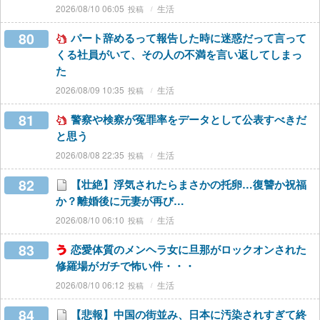
2026/08/10 06:05
生活
80
パート辞めるって報告した時に迷惑だって言って
くる社員がいて、その人の不満を言い返してしまっ
た
2026/08/09 10:35
生活
81
警察や検察が冤罪率をデータとして公表すべきだ
と思う
2026/08/08 22:35
生活
82
【壮絶】浮気されたらまさかの托卵…復讐か祝福
か？離婚後に元妻が再び…
2026/08/10 06:10
生活
83
恋愛体質のメンヘラ女に旦那がロックオンされた
修羅場がガチで怖い件・・・
2026/08/10 06:12
生活
84
【悲報】中国の街並み、日本に汚染されすぎて終