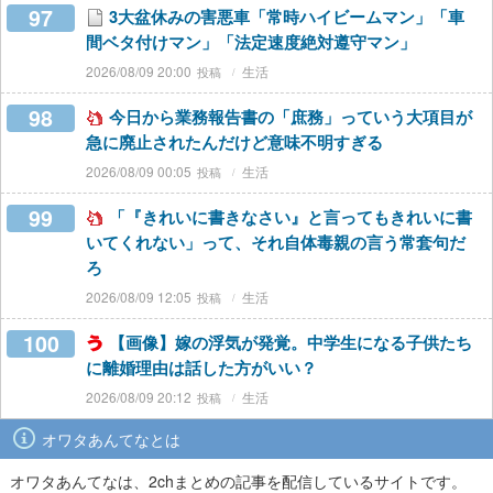
97
3大盆休みの害悪車「常時ハイビームマン」「車
間ベタ付けマン」「法定速度絶対遵守マン」
2026/08/09 20:00
生活
98
今日から業務報告書の「庶務」っていう大項目が
急に廃止されたんだけど意味不明すぎる
2026/08/09 00:05
生活
99
「『きれいに書きなさい』と言ってもきれいに書
いてくれない」って、それ自体毒親の言う常套句だ
ろ
2026/08/09 12:05
生活
100
【画像】嫁の浮気が発覚。中学生になる子供たち
に離婚理由は話した方がいい？
2026/08/09 20:12
生活
オワタあんてなとは
オワタあんてなは、2chまとめの記事を配信しているサイトです。