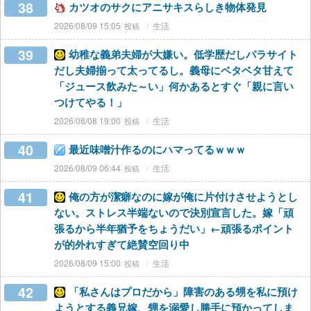
38
カツオのサクにアニサキスらしき物体発見
2026/08/09 15:05
生活
39
幼稚な義弟夫婦が大嫌い。低学歴だしパラサイト
だし夫婦揃って太ってるし。義母にベタベタ甘えて
「ジュース飲みた～い」何かあるとすぐ「親に言い
つけてやる！」
2026/08/08 19:00
生活
40
最近味噌汁作るのにハマってるｗｗｗ
2026/08/09 06:44
生活
41
俺の方が潔癖なのに嫁が俺に片付けさせようとし
ない。ストレス半端ないので決別宣言した。嫁「頑
張るから半年猶予をちょうだい」←頑張るポイント
が的外れすぎて絶賛空回り中
2026/08/09 15:00
生活
42
「私さんはプロだから」障害のある甥を私に預け
ようとする義兄嫁、甥を溺愛し勝手に預かってしま