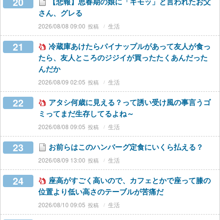
20
【悲報】思春期の娘に「キモッ」と言われたお父
さん、グレる
2026/08/08 09:00
生活
21
冷蔵庫あけたらパイナップルがあって友人が食っ
たら、友人ところのジジイが買ったたくあんだった
んだか
2026/08/09 02:05
生活
22
アタシ何歳に見える？って誘い受け風の事言うゴ
ミってまだ生存してるよね～
2026/08/08 09:05
生活
23
お前らはこのハンバーグ定食にいくら払える？
2026/08/09 13:00
生活
24
座高がすごく高いので、カフェとかで座って膝の
位置より低い高さのテーブルが苦痛だ
2026/08/10 09:05
生活