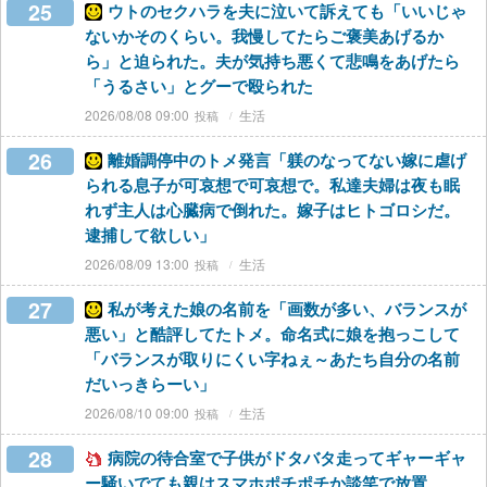
25
ウトのセクハラを夫に泣いて訴えても「いいじゃ
ないかそのくらい。我慢してたらご褒美あげるか
ら」と迫られた。夫が気持ち悪くて悲鳴をあげたら
「うるさい」とグーで殴られた
2026/08/08 09:00
生活
26
離婚調停中のトメ発言「躾のなってない嫁に虐げ
られる息子が可哀想で可哀想で。私達夫婦は夜も眠
れず主人は心臓病で倒れた。嫁子はヒトゴロシだ。
逮捕して欲しい」
2026/08/09 13:00
生活
27
私が考えた娘の名前を「画数が多い、バランスが
悪い」と酷評してたトメ。命名式に娘を抱っこして
「バランスが取りにくい字ねぇ～あたち自分の名前
だいっきらーい」
2026/08/10 09:00
生活
28
病院の待合室で子供がドタバタ走ってギャーギャ
ー騒いでても親はスマホポチポチか談笑で放置