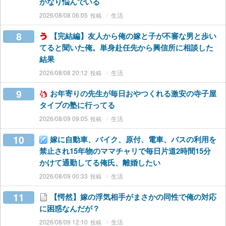
かなり悩んでいる
2026/08/08 06:05
生活
8
【完結編】友人から俺の嫁と子が不審な男と歩い
てると聞いた俺。単身赴任先から興信所に相談した
結果
2026/08/08 20:12
生活
9
お年寄りの先生が毎日おやつくれる激安の寺子屋
タイプの塾に行ってる
2026/08/09 09:05
生活
10
嫁に自動車、バイク、原付、電車、バスの利用を
禁止され15年物のママチャリで毎日片道2時間15分
かけて通勤してる俺氏、離婚したい
2026/08/09 00:33
生活
11
【愕然】嫁の浮気相手がまさかの同性で俺の対応
に困惑なんだが？
2026/08/09 12:10
生活