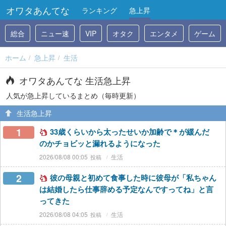
オワタあんてな
ランキング
急上昇
総合
ニュー速
VIP
オタク
エンタメ
ゲーム
ホーム
急上昇
生活
オワタあんてな 生活急上昇
人気が急上昇しているまとめ（毎時更新）
生活急上昇
1
33歳くらいから太ったせいか加齢で＊が緩んだ
のかチョビッと漏れるようになった
2026/08/08 00:05
生活
2
彼の母親と初めて食事した時に彼母が「私ちゃん
は結婚したら仕事辞める予定なんですってね」と言
ってきた
2026/08/08 04:05
生活