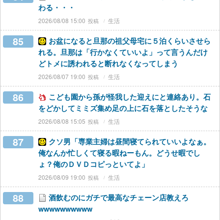
わる・・・
2026/08/08 15:00
生活
85
お盆になると旦那の祖父母宅に５泊くらいさせら
れる。旦那は「行かなくていいよ」って言うんだけ
どトメに誘われると断れなくなってしまう
2026/08/07 19:00
生活
86
こども園から孫が怪我した迎えにと連絡あり。石
をどかしてミミズ集め足の上に石を落としたそうな
2026/08/08 15:05
生活
87
クソ男「専業主婦は昼間寝てられていいよなぁ。
俺なんか忙しくて寝る暇ねーもん。どうせ暇でし
ょ？俺のＤＶＤコピっといてよ」
2026/08/09 19:00
生活
88
酒飲むのにガチで最高なチェーン店教えろ
wwwwwwwwww