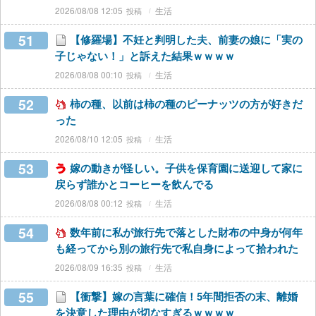
2026/08/08 12:05
生活
51
【修羅場】不妊と判明した夫、前妻の娘に「実の
子じゃない！」と訴えた結果ｗｗｗｗ
2026/08/08 00:10
生活
52
柿の種、以前は柿の種のピーナッツの方が好きだ
った
2026/08/10 12:05
生活
53
嫁の動きが怪しい。子供を保育園に送迎して家に
戻らず誰かとコーヒーを飲んでる
2026/08/08 00:12
生活
54
数年前に私が旅行先で落とした財布の中身が何年
も経ってから別の旅行先で私自身によって拾われた
2026/08/09 16:35
生活
55
【衝撃】嫁の言葉に確信！5年間拒否の末、離婚
を決意した理由が切なすぎるｗｗｗｗ