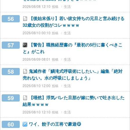
2026/08/08 12:10
生活
56
【後始末係り】若い彼女持ちの元旦と営み続ける
32歳女の役割がコレｗｗｗｗ
2026/08/10 00:10
生活
57
【警告】職務経歴書の『最初の5行に書くべきこ
と』がこれ
2026/08/09 08:01
生活
58
鬼滅作者「鱗滝式呼吸術にしたい..」編集「絶対
売れない。水の呼吸にしましょう」
2026/08/10 12:00
生活
59
【唖然】浮気バレた旦那が嫁に勢いで吐き出した
結果ｗｗｗｗ
2026/08/10 12:10
生活
60
ワイ、餃子の王将で豪遊😋