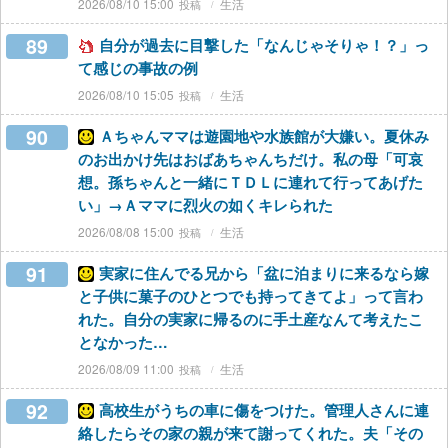
2026/08/10 15:00
生活
89
自分が過去に目撃した「なんじゃそりゃ！？」っ
て感じの事故の例
2026/08/10 15:05
生活
90
Ａちゃんママは遊園地や水族館が大嫌い。夏休み
のお出かけ先はおばあちゃんちだけ。私の母「可哀
想。孫ちゃんと一緒にＴＤＬに連れて行ってあげた
い」→Ａママに烈火の如くキレられた
2026/08/08 15:00
生活
91
実家に住んでる兄から「盆に泊まりに来るなら嫁
と子供に菓子のひとつでも持ってきてよ」って言わ
れた。自分の実家に帰るのに手土産なんて考えたこ
となかった…
2026/08/09 11:00
生活
92
高校生がうちの車に傷をつけた。管理人さんに連
絡したらその家の親が来て謝ってくれた。夫「その