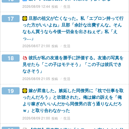
2026/08/09 12:44
生活
17
旦那の祖父が亡くなった。私「エプロン持って行
った方がいいよね」旦那「余計な出費すんな。そん
なもん買うなら今後一切金を出さねぇぞ」私「え
っ…」
2026/08/07 21:00
生活
18
彼氏が私の友達を勝手に評価する。友達の写真を
見せたら「この子はモテそう」「この子は彼氏でき
なさそう」
2026/08/09 21:05
生活
19
嫁が昇進した。嫉妬した同僚男に「枕で仕事を取
ったんだろう」と吹聴された。俺は嫁の訴えを「俺
より稼ぎがいいんだから同僚男の言う通りなんだろ
ｗ」と取り合わなかった
2026/08/09 21:00
生活