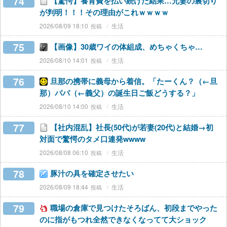
74
【驚愕】養育費を払い続けた結果…元妻の裏切り
が判明！！！その理由がこれｗｗｗｗ
2026/08/09 18:10
生活
75
【画像】30歳ワイの体組成、めちゃくちゃ…
2026/08/10 14:01
生活
76
旦那の携帯に義母から着信。「たーくん？（←旦
那）パパ（←義父）の誕生日ご飯どうする？」
2026/08/10 14:00
生活
77
【社内混乱】社長(50代)が若妻(20代)と結婚→初
対面で驚愕のタメ口連発wwww
2026/08/08 06:10
生活
78
豚汁の具を確定させたい
2026/08/09 18:44
生活
79
職場の倉庫で見つけたそろばん、初段までやった
のに指がもつれ全然できなくなってて大ショック