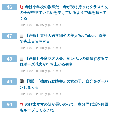
46
母は小学校の教師だ。母が受け持ったクラスの女
の子が中学でいじめを受けているようで母を頼って
くる
2026/08/09 07:35
生活
47
【悲報】東科大医学部卒の美人YouTuber、直美
で炎上ｗｗｗｗｗ
2026/08/08 20:00
生活
48
【画像】長良花火大会、AIレベルの綺麗すぎるプ
ロポーズ花火が打ち上がる㊗🎇
2026/08/10 00:00
生活
49
【闇】『強度行動障害』の女の子、自分をグーパ
ンしまくる
2026/08/08 20:01
生活
50
のび太ママの話が長いのって、多分同じ話を何回
もループしてるよね