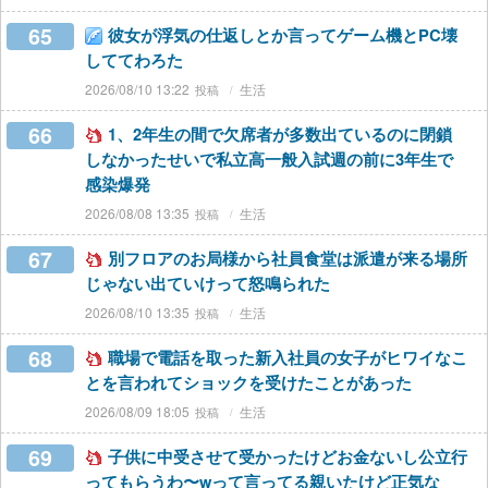
65
彼女が浮気の仕返しとか言ってゲーム機とPC壊
しててわろた
2026/08/10 13:22
生活
66
1、2年生の間で欠席者が多数出ているのに閉鎖
しなかったせいで私立高一般入試週の前に3年生で
感染爆発
2026/08/08 13:35
生活
67
別フロアのお局様から社員食堂は派遣が来る場所
じゃない出ていけって怒鳴られた
2026/08/10 13:35
生活
68
職場で電話を取った新入社員の女子がヒワイなこ
とを言われてショックを受けたことがあった
2026/08/09 18:05
生活
69
子供に中受させて受かったけどお金ないし公立行
ってもらうわ〜wって言ってる親いたけど正気な