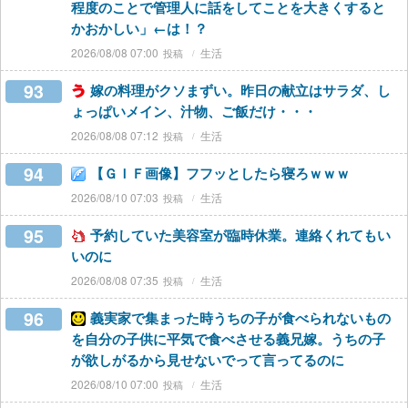
程度のことで管理人に話をしてことを大きくすると
かおかしい」←は！？
2026/08/08 07:00
生活
93
嫁の料理がクソまずい。昨日の献立はサラダ、し
ょっぱいメイン、汁物、ご飯だけ・・・
2026/08/08 07:12
生活
94
【ＧＩＦ画像】フフッとしたら寝ろｗｗｗ
2026/08/10 07:03
生活
95
予約していた美容室が臨時休業。連絡くれてもい
いのに
2026/08/08 07:35
生活
96
義実家で集まった時うちの子が食べられないもの
を自分の子供に平気で食べさせる義兄嫁。うちの子
が欲しがるから見せないでって言ってるのに
2026/08/10 07:00
生活