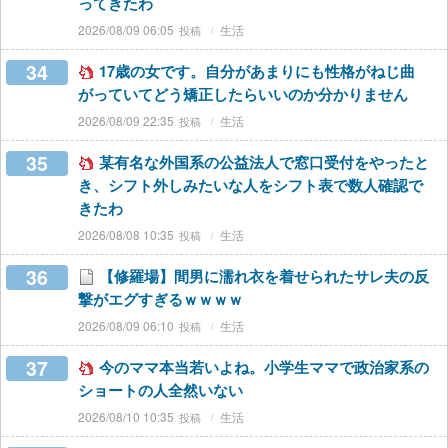
ってきたわ
2026/08/09 06:05
生活
34
17歳の女です。自分があまりにも性格がねじ曲
がっていてどう矯正したらいいのか分かりません
2026/08/09 22:35
生活
35
某有名な外国系の公益法人で窓口受付をやったと
き、シフト外しみたいな人をシフト表で数人確認で
きたわ
2026/08/08 10:35
生活
36
【修羅場】間男に濡れ衣を着せられたサレ夫の反
撃がエグすぎるｗｗｗｗ
2026/08/09 06:10
生活
37
今のママ本当若いよね。小学生ママで政治家系の
ショートの人全然いない
2026/08/10 10:35
生活