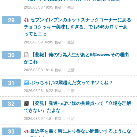
2026/08/08 18:05
生活
29
セブンイレブンのホットスナックコーナーにある
チョコクッキー美味しすぎる。でも545カロリーあ
ってヒエっ
2026/08/09 04:05
生活
30
【悲報】俺の行為人生があと5年wwwwその理由
がこれ
2026/08/08 18:10
生活
31
ぶっちゃけ22歳超えた女ってキツくね？
2026/08/08 18:22
生活
32
【発見】発達っぽい奴の共通点って『立場を理解
できない』だよな
2026/08/09 14:01
生活
33
最近字を書く時にあり得ない間違いするようにな