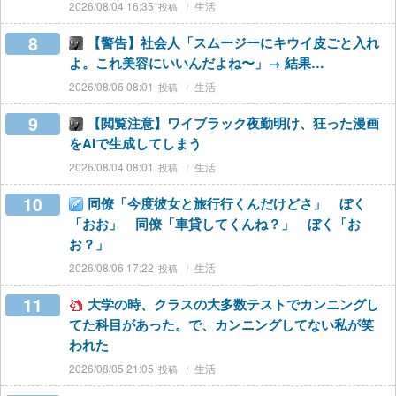
2026/08/04 16:35
生活
8
【警告】社会人「スムージーにキウイ皮ごと入れ
よ。これ美容にいいんだよね〜」→ 結果…
2026/08/06 08:01
生活
9
【閲覧注意】ワイブラック夜勤明け、狂った漫画
をAIで生成してしまう
2026/08/04 08:01
生活
10
同僚「今度彼女と旅行行くんだけどさ」 ぼく
「おお」 同僚「車貸してくんね？」 ぼく「お
お？」
2026/08/06 17:22
生活
11
大学の時、クラスの大多数テストでカンニングし
てた科目があった。で、カンニングしてない私が笑
われた
2026/08/05 21:05
生活