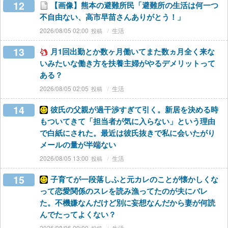
12
【画像】熊本の避難所民「避難所の生活は何一つ
不自由ない、高市早苗さんありがとう！」
2026/08/05 02:00
生活
13
月1回出勤とか数ヶ月働いてまた数ヵ月全く来な
いみたいな働き方を扶養主婦がやるデメリットって
ある？
2026/08/05 02:05
生活
14
彼氏の父親が過干渉すぎて引く。新居を決める時
もついてきて「担当者が気に入らない」という理由
で白紙にされた。最近は彼氏抜きで私に会いたがり
メールの量が半端ない
2026/08/05 13:00
生活
15
子育てが一段落しふと元カレのことが懐かしくな
って恋愛関係のスレを読み漁ってたのが夫にバレ
た。不機嫌なんだけど別に妄想なんだから妻が何読
んでたってよくない？
2026/08/06 09:00
生活