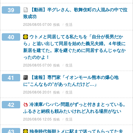
39
【動画】半グレさん、歌舞伎町の人混みの中で拉
致成功
2026/08/05 07:00
生活
40
ウトメと同居してる私たちを「自分が長男だか
ら」と追い出して同居を始めた義兄夫婦。４年後に
新居を建てた。家を継ぐために同居するんじゃなか
ったのかよ！
2026/08/05 07:00
生活
41
【速報】専門家「イオンモール熊本の爆心地
に”こんなもの”があったんだけど…」
2026/08/06 20:01
生活
42
冷凍庫パンパン問題がずっと付きまとっている。
ふるさと納税も頼みたいけれど入れる場所がない
2026/08/06 12:05
生活
43
独身時代毎朝トメに駅まで送ってもらってた夫