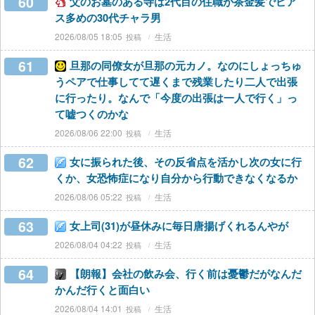
60
父のお墓のある寺は2代目の住職が茶金髪でピア
ス多めの30代チャラ男
2026/08/05 18:05
生活
61
旦那の同僚女が旦那の元カノ。なのにしょっちゅ
うペアで仕事してて遅くまで残業したり二人で出張
に行ったり。なんで「今度の出張は一人で行く」っ
て嘘つくのかな
2026/08/06 22:00
生活
62
女に振られた後、その反省点を活かし次の女に行
くか、女恐怖症になり自分から行動できなくなるか
2026/08/06 05:22
生活
63
女上司(31)が昼休みに毎日唐揚げくれるんやが
2026/08/04 04:22
生活
64
【朗報】会社の飲み会、行く前は憂鬱だがなんだ
かんだ行くと面白い
2026/08/04 14:01
生活