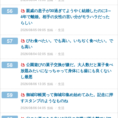
56
親戚の息子が30過ぎてようやく結婚したのに3～
4年で離婚。相手の女性の言い分がモラハラだった
らしい
2026/08/05 09:05
生活
57
びわ食べたい。でも高い。いちぢく食べたい。で
も高い
2026/08/04 02:05
生活
58
公園遊びの菓子交換が嫌だ。大人数だと菓子食べ
放題みたいになっちゃって身体にも歯にも良くない
し最悪
2026/08/06 13:35
生活
59
御城印帳買って御城印集め始めてみた。記念に押
すスタンプのようなものね
2026/08/06 04:05
生活