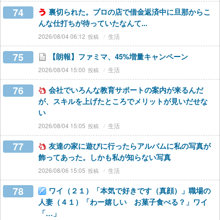
74
裏切られた。プロの店で借金返済中に旦那からこ
んな仕打ちが待っていたなんて...
2026/08/04 06:12
生活
75
【朗報】ファミマ、45%増量キャンペーン
2026/08/04 15:00
生活
76
会社でいろんな教育サポートの案内が来るんだ
が、スキルを上げたところでメリットが見いだせな
い
2026/08/04 15:05
生活
77
友達の家に遊びに行ったらアルバムに私の写真が
飾ってあった。しかも私が知らない写真
2026/08/06 15:05
生活
78
ワイ（２１）「本気で好きです（真顔）」職場の
人妻（４１）「わー嬉しい お菓子食べる？」ワイ
「…」