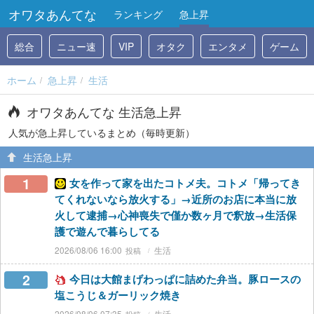
オワタあんてな
ランキング
急上昇
総合
ニュー速
VIP
オタク
エンタメ
ゲーム
ホーム
急上昇
生活
オワタあんてな 生活急上昇
人気が急上昇しているまとめ（毎時更新）
生活急上昇
1
女を作って家を出たコトメ夫。コトメ「帰ってき
てくれないなら放火する」→近所のお店に本当に放
火して逮捕→心神喪失で僅か数ヶ月で釈放→生活保
護で遊んで暮らしてる
2026/08/06 16:00
生活
2
今日は大館まげわっぱに詰めた弁当。豚ロースの
塩こうじ＆ガーリック焼き
2026/08/06 07:35
生活