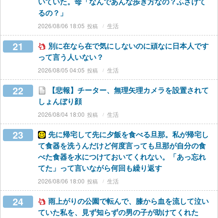
いていた。母「なんであんな歩き方なの？ふざけて
るの？」
2026/08/06 18:05
生活
21
別に在なら在で気にしないのに頑なに日本人です
って言う人いない？
2026/08/05 04:05
生活
22
【悲報】チーター、無理矢理カメラを設置されて
しょんぼり顔
2026/08/04 18:00
生活
23
先に帰宅して先に夕飯を食べる旦那。私が帰宅し
て食器を洗うんだけど何度言っても旦那が自分の食
べた食器を水につけておいてくれない。「あっ忘れ
てた」って言いながら何回も繰り返す
2026/08/06 18:00
生活
24
雨上がりの公園で転んで、膝から血を流して泣い
ていた私を、見ず知らずの男の子が助けてくれた