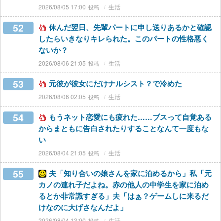
2026/08/05 17:00
生活
52
休んだ翌日、先輩パートに申し送りあるかと確認
したらいきなりキレられた。このパートの性格悪く
ないか？
2026/08/06 21:05
生活
53
元彼が彼女にだけナルシスト？で冷めた
2026/08/06 02:05
生活
54
もうネット恋愛にも疲れた……ブスって自覚ある
からまともに告白されたりすることなんて一度もな
い
2026/08/04 21:05
生活
55
夫「知り合いの娘さんを家に泊めるから」私「元
カノの連れ子だよね。赤の他人の中学生を家に泊め
るとか非常識すぎる」夫「はぁ？ゲームしに来るだ
けなのに大げさなんだよ」
2026/08/04 13:00
生活