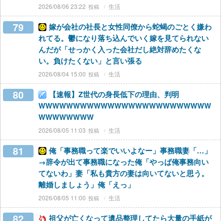
2026/08/06 23:22
生活
79
嫁が会社の社長と女性同僚から蛇蝎のごとく嫌わ
れてる。鬱になり落ち込んでいく嫁を見てられない
んだが「せっかく入った会社だし絶対辞めたくな
い。負けたくない」と言い張る
2026/08/04 15:00
生活
80
【速報】Z世代の身長低下の理由、判明
WWWWWWWWWWWWWWWWWWWWWWWWW
WWWWWWWW
2026/08/05 11:03
生活
81
俺「事務職って楽でいいよなー」事務職妻「…」
→辞令が出て事務職になった俺「やっぱ俺事務向い
てないわ」妻「私も貴方の妻は向いてないと思う。
離婚しましょう」俺「えっ」
2026/08/05 11:00
生活
82
祖父が亡くなって遺品整理してたら大量の手紙が