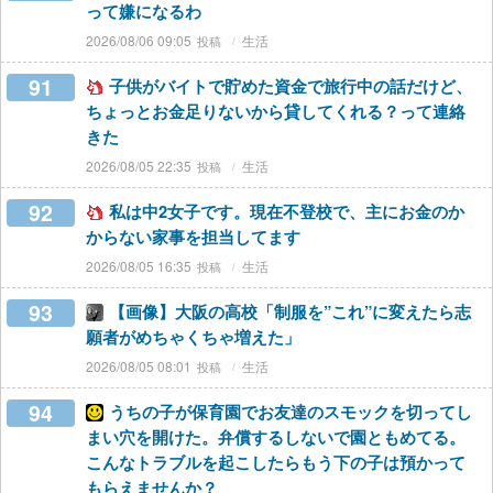
って嫌になるわ
2026/08/06 09:05
生活
91
子供がバイトで貯めた資金で旅行中の話だけど、
ちょっとお金足りないから貸してくれる？って連絡
きた
2026/08/05 22:35
生活
92
私は中2女子です。現在不登校で、主にお金のか
からない家事を担当してます
2026/08/05 16:35
生活
93
【画像】大阪の高校「制服を”これ”に変えたら志
願者がめちゃくちゃ増えた」
2026/08/05 08:01
生活
94
うちの子が保育園でお友達のスモックを切ってし
まい穴を開けた。弁償するしないで園ともめてる。
こんなトラブルを起こしたらもう下の子は預かって
もらえませんか？