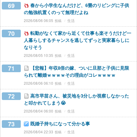
69
春から小学生なんだけど、6畳のリビングに子供
の勉強机置くのって無理だよね
2026/08/06 06:05
生活
70
転勤がなくて家から近くて仕事も楽そうだけど一
人暮らしするチャンスを逃してずっと実家暮らしに
なりそう
2026/08/05 10:35
生活
71
【悲報】年収8倍の嫁、ついに旦那と子供に見限
られて離婚ｗｗｗｗその理由がコレｗｗｗｗ
2026/08/06 06:10
生活
72
高市早苗さん、被災地を3分しか視察しなかった
と叩かれてしまう😭
2026/08/04 06:00
生活
73
既婚子持ちになって分かる事
2026/08/04 22:33
生活