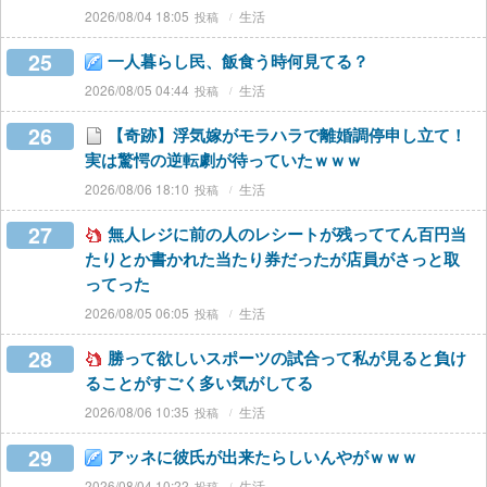
2026/08/04 18:05
生活
25
一人暮らし民、飯食う時何見てる？
2026/08/05 04:44
生活
26
【奇跡】浮気嫁がモラハラで離婚調停申し立て！
実は驚愕の逆転劇が待っていたｗｗｗ
2026/08/06 18:10
生活
27
無人レジに前の人のレシートが残っててん百円当
たりとか書かれた当たり券だったが店員がさっと取
ってった
2026/08/05 06:05
生活
28
勝って欲しいスポーツの試合って私が見ると負け
ることがすごく多い気がしてる
2026/08/06 10:35
生活
29
アッネに彼氏が出来たらしいんやがｗｗｗ
2026/08/04 10:22
生活