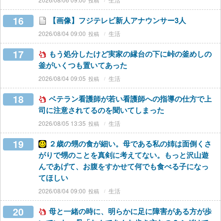
16
【画像】フジテレビ新人アナウンサー3人
2026/08/04 09:00
生活
17
もう処分したけど実家の縁台の下に峠の釜めしの
釜がいくつも置いてあった
2026/08/04 09:05
生活
18
ベテラン看護師が若い看護師への指導の仕方で上
司に注意されてるのを聞いてしまった
2026/08/05 13:35
生活
19
２歳の甥の食が細い。母である私の姉は面倒くさ
がりで甥のことを真剣に考えてない。もっと沢山遊
んであげて、お腹をすかせて何でも食べる子になっ
てほしい
2026/08/04 09:00
生活
20
母と一緒の時に、明らかに足に障害がある方が歩