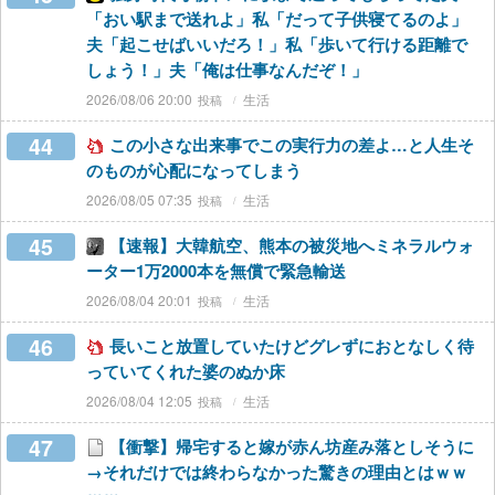
「おい駅まで送れよ」私「だって子供寝てるのよ」
夫「起こせばいいだろ！」私「歩いて行ける距離で
しょう！」夫「俺は仕事なんだぞ！」
2026/08/06 20:00
生活
44
この小さな出来事でこの実行力の差よ…と人生そ
のものが心配になってしまう
2026/08/05 07:35
生活
45
【速報】大韓航空、熊本の被災地へミネラルウォ
ーター1万2000本を無償で緊急輸送
2026/08/04 20:01
生活
46
長いこと放置していたけどグレずにおとなしく待
っていてくれた婆のぬか床
2026/08/04 12:05
生活
47
【衝撃】帰宅すると嫁が赤ん坊産み落としそうに
→それだけでは終わらなかった驚きの理由とはｗｗ