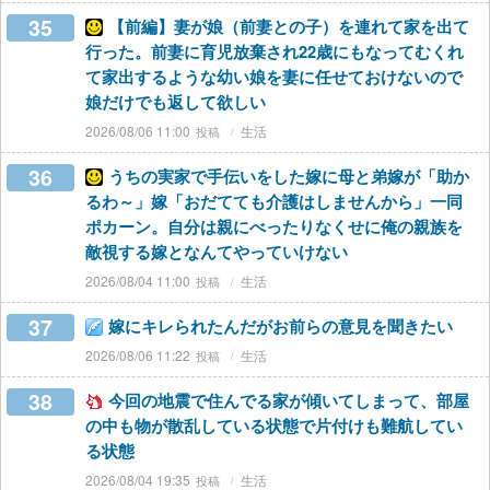
35
【前編】妻が娘（前妻との子）を連れて家を出て
行った。前妻に育児放棄され22歳にもなってむくれ
て家出するような幼い娘を妻に任せておけないので
娘だけでも返して欲しい
2026/08/06 11:00
生活
36
うちの実家で手伝いをした嫁に母と弟嫁が「助か
るわ～」嫁「おだてても介護はしませんから」一同
ポカーン。自分は親にべったりなくせに俺の親族を
敵視する嫁となんてやっていけない
2026/08/04 11:00
生活
37
嫁にキレられたんだがお前らの意見を聞きたい
2026/08/06 11:22
生活
38
今回の地震で住んでる家が傾いてしまって、部屋
の中も物が散乱している状態で片付けも難航してい
る状態
2026/08/04 19:35
生活