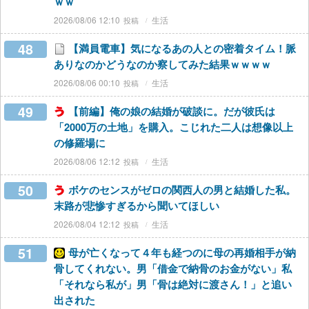
ｗｗ
2026/08/06 12:10
生活
48
【満員電車】気になるあの人との密着タイム！脈
ありなのかどうなのか察してみた結果ｗｗｗｗ
2026/08/06 00:10
生活
49
【前編】俺の娘の結婚が破談に。だが彼氏は
「2000万の土地」を購入。こじれた二人は想像以上
の修羅場に
2026/08/06 12:12
生活
50
ボケのセンスがゼロの関西人の男と結婚した私。
末路が悲惨すぎるから聞いてほしい
2026/08/04 12:12
生活
51
母が亡くなって４年も経つのに母の再婚相手が納
骨してくれない。男「借金で納骨のお金がない」私
「それなら私が」男「骨は絶対に渡さん！」と追い
出された