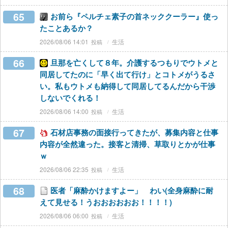
65
お前ら『ペルチェ素子の首ネッククーラー』使っ
たことあるか？
2026/08/06 14:01
生活
66
旦那を亡くして８年。介護するつもりでウトメと
同居してたのに「早く出て行け」とコトメがうるさ
い。私もウトメも納得して同居してるんだから干渉
しないでくれる！
2026/08/06 14:00
生活
67
石材店事務の面接行ってきたが、募集内容と仕事
内容が全然違った。接客と清掃、草取りとかが仕事
ｗ
2026/08/06 22:35
生活
68
医者「麻酔かけますよー」 わい(全身麻酔に耐
えて見せる！うおおおおおお！！！！)
2026/08/06 06:00
生活