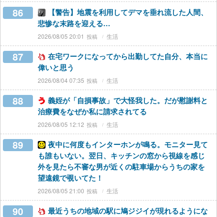
86
【警告】地震を利用してデマを垂れ流した人間、
悲惨な末路を迎える…
2026/08/05 20:01
生活
87
在宅ワークになってから出勤してた自分、本当に
偉いと思う
2026/08/04 07:35
生活
88
義姪が「自損事故」で大怪我した。だが慰謝料と
治療費をなぜか私に請求されてる
2026/08/05 12:12
生活
89
夜中に何度もインターホンが鳴る。モニター見て
も誰もいない。翌日、キッチンの窓から視線を感じ
外を見たら不審な男が近くの駐車場からうちの家を
望遠鏡で覗いてた！
2026/08/05 21:00
生活
90
最近うちの地域の駅に鳩ジジイが現れるようにな