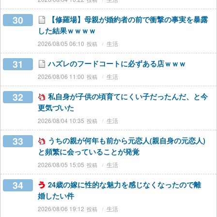
30
【修羅場】母親が婚約者の前で衝撃の事実を暴露
した結果ｗｗｗｗ
2026/08/05 06:10
生活
31
ハズレのフードコートに必ずある店ｗｗｗ
2026/08/06 11:00
生活
32
私自身が子供の頃育てにくい子だったんだ、と今
更気づいた
2026/08/04 10:35
生活
33
うちの親が何年も前から元恋人(親自身の元恋人)
と頻繁に会っていることが発覚
2026/08/05 15:05
生活
34
24歳の嫁に性的な魅力を感じなくなったので離
婚したい件
2026/08/06 19:12
生活