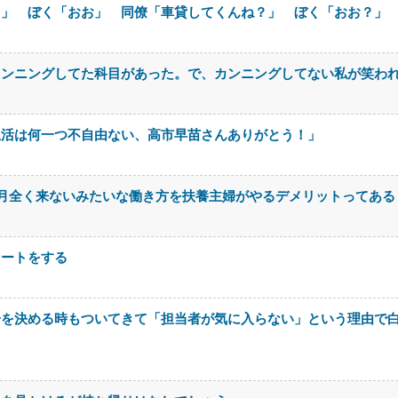
さ」 ぼく「おお」 同僚「車貸してくんね？」 ぼく「おお？」
カンニングしてた科目があった。で、カンニングしてない私が笑わ
生活は何一つ不自由ない、高市早苗さんありがとう！」
月全く来ないみたいな働き方を扶養主婦がやるデメリットってある
イートをする
居を決める時もついてきて「担当者が気に入らない」という理由で