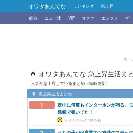
オワタあんてな
ランキング
急上昇
総合
ニュー速
VIP
オタク
エンタメ
ゲ
ホー
オワタあんてな 急上昇生活ま
人気が急上昇しているまとめ（毎時更新）
急上昇生活まとめ
1
夜中に何度もインターホンが鳴る。
遠鏡で覗いてた！
2026/08/05 21:00
2
うちの子が保育園でお友達のスモッ