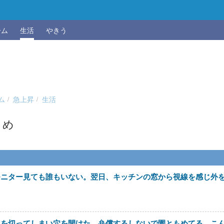
ーム
生活
やきう
ム
急上昇
生活
とめ
モニター見ても誰もいない。翌日、キッチンの窓から視線を感じ外
クを切ってしまい穴を開けた。弁償するしないで園ともめてる。こ