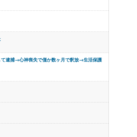
た
して逮捕→心神喪失で僅か数ヶ月で釈放→生活保護