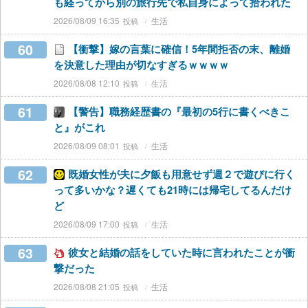
も経ってから別の旅行先で私自身によって拾われた
2026/08/09 16:35
生活
60
【衝撃】嫁の言葉に確信！5年間拒否の末、離婚
を決意した理由が切なすぎるｗｗｗｗ
2026/08/08 12:10
生活
61
【警告】職務経歴書の『最初の5行に書くべきこ
と』がこれ
2026/08/09 08:01
生活
62
既婚女性が夫に夕飯も用意せず週２で遊びに行く
って多いかな？遅くても21時には帰宅してるんだけ
ど
2026/08/09 17:00
生活
63
彼女と結婚の話をしていた時に言われたことが衝
撃だった
2026/08/08 21:05
生活