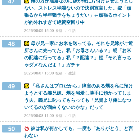
47
俺の方が潔癖なのに嫁が俺に片付けさせようとし
ない。ストレス半端ないので決別宣言した。嫁「頑
張るから半年猶予をちょうだい」←頑張るポイント
が的外れすぎて絶賛空回り中
2026/08/09 15:00
生活
48
母が兄一家にお米を送ってる。それを兄嫁がご近
所さんに売ってた。私「お母さんいる？」甥「お米
の配達に行ってる」私「？配達？」姪「それ言っち
ゃダメなんだよ！」ガチャ
2026/08/07 15:00
生活
49
「私さんはプロだから」障害のある甥を私に預け
ようとする義兄嫁、甥を溺愛し勝手に預かってしま
う夫。義兄に叱ってもらっても「兄貴より俺になつ
いてるのが面白くないのかな」だって
2026/08/08 11:00
生活
50
彼は私が何かしても、一度も「ありがとう」と言
わない