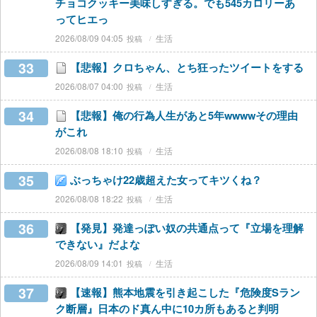
チョコクッキー美味しすぎる。でも545カロリーあ
ってヒエっ
2026/08/09 04:05
生活
33
【悲報】クロちゃん、とち狂ったツイートをする
2026/08/07 04:00
生活
34
【悲報】俺の行為人生があと5年wwwwその理由
がこれ
2026/08/08 18:10
生活
35
ぶっちゃけ22歳超えた女ってキツくね？
2026/08/08 18:22
生活
36
【発見】発達っぽい奴の共通点って『立場を理解
できない』だよな
2026/08/09 14:01
生活
37
【速報】熊本地震を引き起こした『危険度Sラン
ク断層』日本のド真ん中に10カ所もあると判明