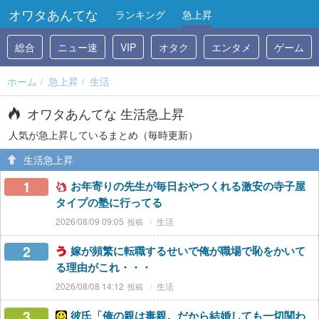
オワタあんてな
ランキング
急上昇
総合
ニュー速
VIP
オタク
エンタメ
ゲーム
ホーム
急上昇
生活
オワタあんてな 生活急上昇
人気が急上昇しているまとめ（毎時更新）
生活急上昇
1
お年寄りの先生が毎日おやつくれる激安の寺子屋
タイプの塾に行ってる
2026/08/09 09:05
生活
2
嫁が頻繁に転職するせいで俺が職場で恥をかいて
る理由がこれ・・・
2026/08/08 14:12
生活
3
彼氏「俺の親は毒親。だから結婚しても一切関わ