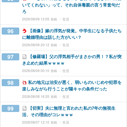
いてくれない」って、それ自体毒親の言う常套句だ
ろ
2026/08/09 12:05
生活
96
【画像】嫁の浮気が発覚。中学生になる子供たち
に離婚理由は話した方がいい？
2026/08/09 20:12
生活
97
【修羅場】父の浮気相手がまさかの男！？私が突
き止めた結果ｗｗｗｗ
2026/08/09 00:10
生活
98
私の地元は治安が悪く、弱いものいじめや犯罪を
楽しみながら行うことが陽キャの条件だった
2026/08/08 16:35
生活
99
【切実】夫に無理と言われた私の7年の無視生
活、その理由がコレｗｗｗ
2026/08/07 12:10
生活