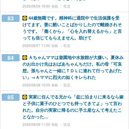
2026/08/09 19:00
生活
83
44歳無職です。精神科に通院中で生活保護を受
けてます。妻に酷いことばかりしたので離婚されそ
うです。「働くから」「心を入れ替えるから」と言
っても信じてもらえません。助けて
2026/08/07 11:00
生活
84
Ａちゃんママは遊園地や水族館が大嫌い。夏休み
のお出かけ先はおばあちゃんちだけ。私の母「可哀
想。孫ちゃんと一緒にＴＤＬに連れて行ってあげた
い」→Ａママに烈火の如くキレられた
2026/08/08 15:00
生活
85
実家に住んでる兄から「盆に泊まりに来るなら嫁
と子供に菓子のひとつでも持ってきてよ」って言わ
れた。自分の実家に帰るのに手土産なんて考えたこ
となかった…
2026/08/09 11:00
生活