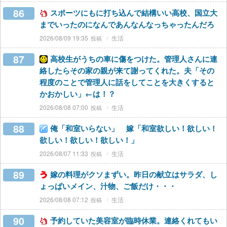
86
スポーツにもに打ち込んで結構いい高校、国立大
までいったのになんであんなんなっちゃったんだろ
2026/08/09 19:35
生活
87
高校生がうちの車に傷をつけた。管理人さんに連
絡したらその家の親が来て謝ってくれた。夫「その
程度のことで管理人に話をしてことを大きくすると
かおかしい」←は！？
2026/08/08 07:00
生活
88
俺「和室いらない」 嫁「和室欲しい！欲しい！
欲しい！欲しい！欲しい！」
2026/08/07 11:33
生活
89
嫁の料理がクソまずい。昨日の献立はサラダ、し
ょっぱいメイン、汁物、ご飯だけ・・・
2026/08/08 07:12
生活
90
予約していた美容室が臨時休業。連絡くれてもい