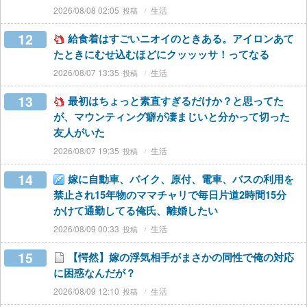
2026/08/08 02:05
生活
12
給食着はすごいニオイのときある。アイロンあて
たときにむせ込むほどにクッッッサ！ってなる
2026/08/07 13:35
生活
13
最初はちょっと素直すぎるだけか？と思ってた
が、マウンティング癖が凄まじいと分かって切った
友人がいた
2026/08/07 19:35
生活
14
嫁に自動車、バイク、原付、電車、バスの利用を
禁止され15年物のママチャリで毎日片道2時間15分
かけて通勤してる俺氏、離婚したい
2026/08/09 00:33
生活
15
【愕然】嫁の浮気相手がまさかの同性で俺の対応
に困惑なんだが？
2026/08/09 12:10
生活