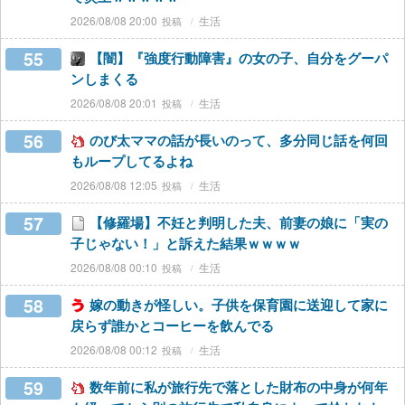
2026/08/08 20:00
生活
55
【闇】『強度行動障害』の女の子、自分をグーパ
ンしまくる
2026/08/08 20:01
生活
56
のび太ママの話が長いのって、多分同じ話を何回
もループしてるよね
2026/08/08 12:05
生活
57
【修羅場】不妊と判明した夫、前妻の娘に「実の
子じゃない！」と訴えた結果ｗｗｗｗ
2026/08/08 00:10
生活
58
嫁の動きが怪しい。子供を保育園に送迎して家に
戻らず誰かとコーヒーを飲んでる
2026/08/08 00:12
生活
59
数年前に私が旅行先で落とした財布の中身が何年