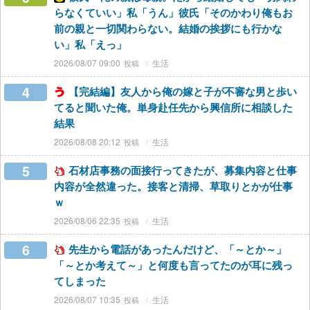
らなくていい」私「うん」彼氏「そのかわり俺もお
前の親と一切関わらない。結婚の挨拶にも行かな
い」私「えっ」
2026/08/07 09:00
生活
4
【完結編】友人から俺の嫁と子が不審な男と歩い
てると聞いた俺。単身赴任先から興信所に相談した
結果
2026/08/08 20:12
生活
5
石材店事務の面接行ってきたが、募集内容と仕事
内容が全然違った。接客と清掃、草取りとかが仕事
ｗ
2026/08/06 22:35
生活
6
先生から電話があったんだけど、「～とか～」
「～とか考えて～」と何度も言ってたのが耳に残っ
てしまった
2026/08/07 10:35
生活