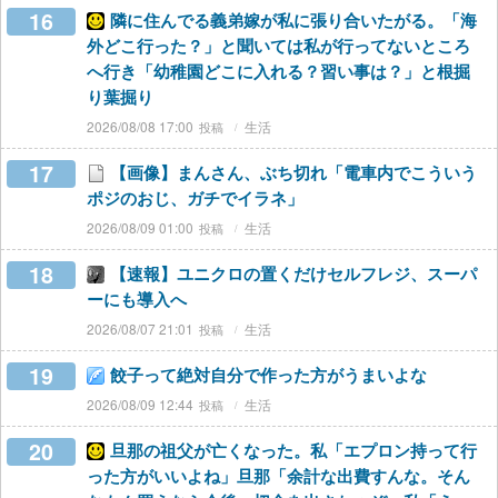
16
隣に住んでる義弟嫁が私に張り合いたがる。「海
外どこ行った？」と聞いては私が行ってないところ
へ行き「幼稚園どこに入れる？習い事は？」と根掘
り葉掘り
2026/08/08 17:00
生活
17
【画像】まんさん、ぶち切れ「電車内でこういう
ポジのおじ、ガチでイラネ」
2026/08/09 01:00
生活
18
【速報】ユニクロの置くだけセルフレジ、スーパ
ーにも導入へ
2026/08/07 21:01
生活
19
餃子って絶対自分で作った方がうまいよな
2026/08/09 12:44
生活
20
旦那の祖父が亡くなった。私「エプロン持って行
った方がいいよね」旦那「余計な出費すんな。そん