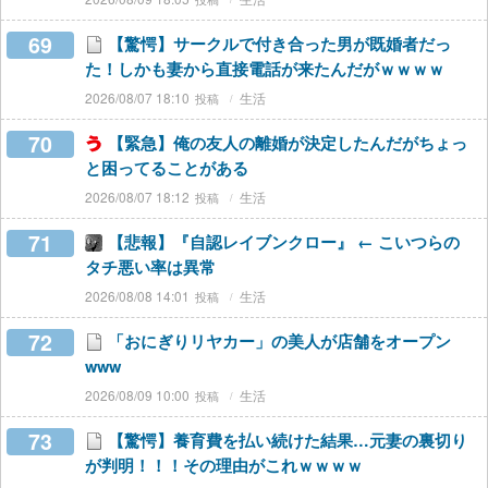
69
【驚愕】サークルで付き合った男が既婚者だっ
た！しかも妻から直接電話が来たんだがｗｗｗｗ
2026/08/07 18:10
生活
70
【緊急】俺の友人の離婚が決定したんだがちょっ
と困ってることがある
2026/08/07 18:12
生活
71
【悲報】『自認レイブンクロー』 ← こいつらの
タチ悪い率は異常
2026/08/08 14:01
生活
72
「おにぎりリヤカー」の美人が店舗をオープン
www
2026/08/09 10:00
生活
73
【驚愕】養育費を払い続けた結果…元妻の裏切り
が判明！！！その理由がこれｗｗｗｗ