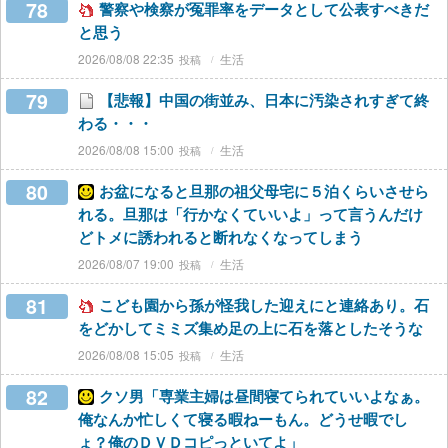
78
警察や検察が冤罪率をデータとして公表すべきだ
と思う
2026/08/08 22:35
生活
79
【悲報】中国の街並み、日本に汚染されすぎて終
わる・・・
2026/08/08 15:00
生活
80
お盆になると旦那の祖父母宅に５泊くらいさせら
れる。旦那は「行かなくていいよ」って言うんだけ
どトメに誘われると断れなくなってしまう
2026/08/07 19:00
生活
81
こども園から孫が怪我した迎えにと連絡あり。石
をどかしてミミズ集め足の上に石を落としたそうな
2026/08/08 15:05
生活
82
クソ男「専業主婦は昼間寝てられていいよなぁ。
俺なんか忙しくて寝る暇ねーもん。どうせ暇でし
ょ？俺のＤＶＤコピっといてよ」