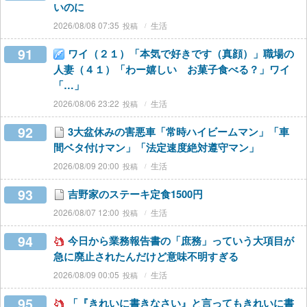
いのに
2026/08/08 07:35
生活
91
ワイ（２１）「本気で好きです（真顔）」職場の
人妻（４１）「わー嬉しい お菓子食べる？」ワイ
「…」
2026/08/06 23:22
生活
92
3大盆休みの害悪車「常時ハイビームマン」「車
間ベタ付けマン」「法定速度絶対遵守マン」
2026/08/09 20:00
生活
93
吉野家のステーキ定食1500円
2026/08/07 12:00
生活
94
今日から業務報告書の「庶務」っていう大項目が
急に廃止されたんだけど意味不明すぎる
2026/08/09 00:05
生活
95
「『きれいに書きなさい』と言ってもきれいに書