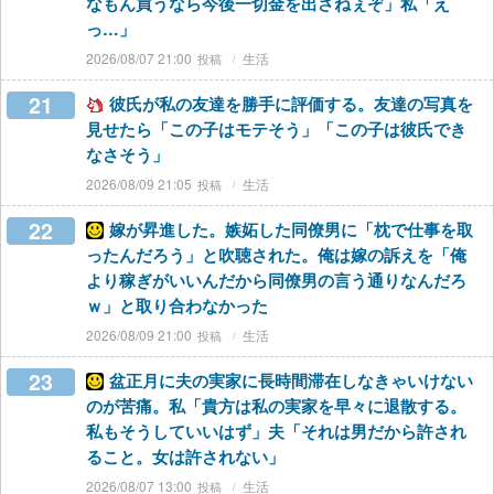
なもん買うなら今後一切金を出さねぇぞ」私「え
っ…」
2026/08/07 21:00
生活
21
彼氏が私の友達を勝手に評価する。友達の写真を
見せたら「この子はモテそう」「この子は彼氏でき
なさそう」
2026/08/09 21:05
生活
22
嫁が昇進した。嫉妬した同僚男に「枕で仕事を取
ったんだろう」と吹聴された。俺は嫁の訴えを「俺
より稼ぎがいいんだから同僚男の言う通りなんだろ
ｗ」と取り合わなかった
2026/08/09 21:00
生活
23
盆正月に夫の実家に長時間滞在しなきゃいけない
のが苦痛。私「貴方は私の実家を早々に退散する。
私もそうしていいはず」夫「それは男だから許され
ること。女は許されない」
2026/08/07 13:00
生活