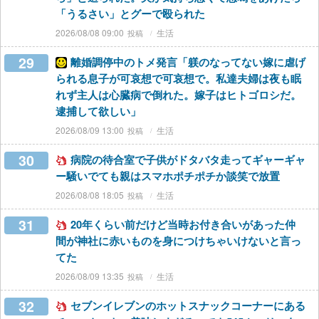
「うるさい」とグーで殴られた
2026/08/08 09:00
生活
29
離婚調停中のトメ発言「躾のなってない嫁に虐げ
られる息子が可哀想で可哀想で。私達夫婦は夜も眠
れず主人は心臓病で倒れた。嫁子はヒトゴロシだ。
逮捕して欲しい」
2026/08/09 13:00
生活
30
病院の待合室で子供がドタバタ走ってギャーギャ
ー騒いでても親はスマホポチポチか談笑で放置
2026/08/08 18:05
生活
31
20年くらい前だけど当時お付き合いがあった仲
間が神社に赤いものを身につけちゃいけないと言っ
てた
2026/08/09 13:35
生活
32
セブンイレブンのホットスナックコーナーにある