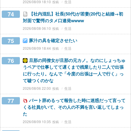
2026/08/09 18:10
生活
74
【社内混乱】社長(50代)が若妻(20代)と結婚→初
対面で驚愕のタメ口連発wwww
2026/08/08 06:10
生活
75
豚汁の具を確定させたい
2026/08/09 18:44
生活
76
旦那の同僚女が旦那の元カノ。なのにしょっちゅ
うペアで仕事してて遅くまで残業したり二人で出張
に行ったり。なんで「今度の出張は一人で行く」っ
て嘘つくのかな
2026/08/06 22:00
生活
77
パート辞めるって報告した時に迷惑だって言って
くる社員がいて、その人の不満を言い返してしまっ
た
2026/08/09 10:35
生活