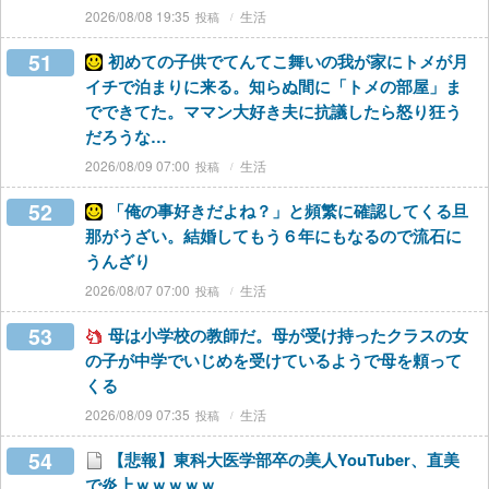
2026/08/08 19:35
生活
51
初めての子供でてんてこ舞いの我が家にトメが月
イチで泊まりに来る。知らぬ間に「トメの部屋」ま
でできてた。ママン大好き夫に抗議したら怒り狂う
だろうな…
2026/08/09 07:00
生活
52
「俺の事好きだよね？」と頻繁に確認してくる旦
那がうざい。結婚してもう６年にもなるので流石に
うんざり
2026/08/07 07:00
生活
53
母は小学校の教師だ。母が受け持ったクラスの女
の子が中学でいじめを受けているようで母を頼って
くる
2026/08/09 07:35
生活
54
【悲報】東科大医学部卒の美人YouTuber、直美
で炎上ｗｗｗｗｗ