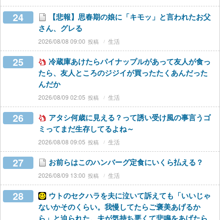
24
【悲報】思春期の娘に「キモッ」と言われたお父
さん、グレる
2026/08/08 09:00
生活
25
冷蔵庫あけたらパイナップルがあって友人が食っ
たら、友人ところのジジイが買ったたくあんだった
んだか
2026/08/09 02:05
生活
26
アタシ何歳に見える？って誘い受け風の事言うゴ
ミってまだ生存してるよね～
2026/08/08 09:05
生活
27
お前らはこのハンバーグ定食にいくら払える？
2026/08/09 13:00
生活
28
ウトのセクハラを夫に泣いて訴えても「いいじゃ
ないかそのくらい。我慢してたらご褒美あげるか
ら」と迫られた。夫が気持ち悪くて悲鳴をあげたら