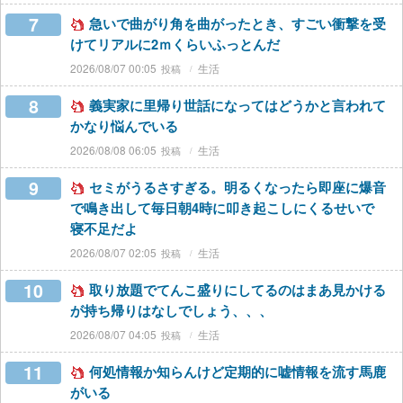
7
急いで曲がり角を曲がったとき、すごい衝撃を受
けてリアルに2ｍくらいふっとんだ
2026/08/07 00:05
生活
8
義実家に里帰り世話になってはどうかと言われて
かなり悩んでいる
2026/08/08 06:05
生活
9
セミがうるさすぎる。明るくなったら即座に爆音
で鳴き出して毎日朝4時に叩き起こしにくるせいで
寝不足だよ
2026/08/07 02:05
生活
10
取り放題でてんこ盛りにしてるのはまあ見かける
が持ち帰りはなしでしょう、、、
2026/08/07 04:05
生活
11
何処情報か知らんけど定期的に嘘情報を流す馬鹿
がいる