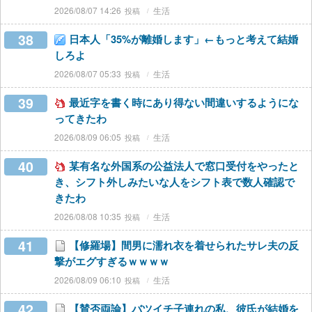
2026/08/07 14:26
生活
38
日本人「35%が離婚します」←もっと考えて結婚
しろよ
2026/08/07 05:33
生活
39
最近字を書く時にあり得ない間違いするようにな
ってきたわ
2026/08/09 06:05
生活
40
某有名な外国系の公益法人で窓口受付をやったと
き、シフト外しみたいな人をシフト表で数人確認で
きたわ
2026/08/08 10:35
生活
41
【修羅場】間男に濡れ衣を着せられたサレ夫の反
撃がエグすぎるｗｗｗｗ
2026/08/09 06:10
生活
42
【賛否両論】バツイチ子連れの私、彼氏が結婚を