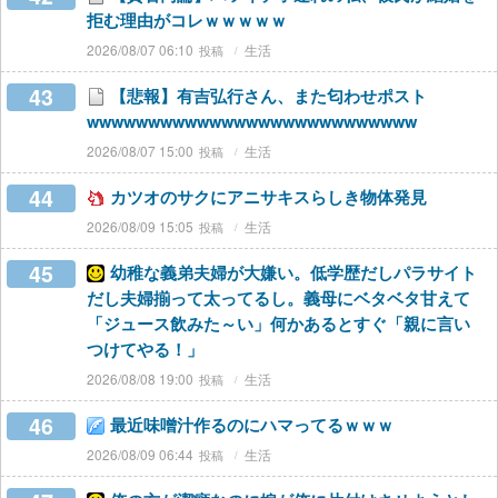
拒む理由がコレｗｗｗｗｗ
2026/08/07 06:10
生活
43
【悲報】有吉弘行さん、また匂わせポスト
wwwwwwwwwwwwwwwwwwwwwwwwwww
2026/08/07 15:00
生活
44
カツオのサクにアニサキスらしき物体発見
2026/08/09 15:05
生活
45
幼稚な義弟夫婦が大嫌い。低学歴だしパラサイト
だし夫婦揃って太ってるし。義母にベタベタ甘えて
「ジュース飲みた～い」何かあるとすぐ「親に言い
つけてやる！」
2026/08/08 19:00
生活
46
最近味噌汁作るのにハマってるｗｗｗ
2026/08/09 06:44
生活