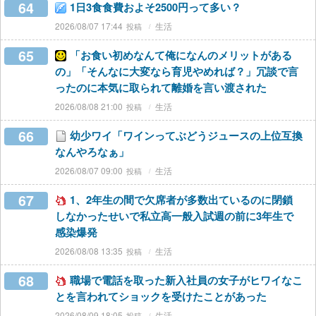
64
1日3食食費およそ2500円って多い？
2026/08/07 17:44
生活
65
「お食い初めなんて俺になんのメリットがある
の」「そんなに大変なら育児やめれば？」冗談で言
ったのに本気に取られて離婚を言い渡された
2026/08/08 21:00
生活
66
幼少ワイ「ワインってぶどうジュースの上位互換
なんやろなぁ」
2026/08/07 09:00
生活
67
1、2年生の間で欠席者が多数出ているのに閉鎖
しなかったせいで私立高一般入試週の前に3年生で
感染爆発
2026/08/08 13:35
生活
68
職場で電話を取った新入社員の女子がヒワイなこ
とを言われてショックを受けたことがあった
2026/08/09 18:05
生活