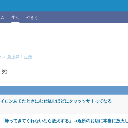
ーム
生活
やきう
ム
急上昇
生活
とめ
アイロンあてたときにむせ込むほどにクッッッサ！ってなる
メ「帰ってきてくれないなら放火する」→近所のお店に本当に放火