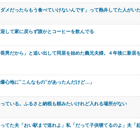
もダメだったらもう食べていけないんです」って熱弁してた人がい
送迎して家に戻らず誰かとコーヒーを飲んでる
が長男だから」と追い出して同居を始めた義兄夫婦。４年後に新居
爆心地に”こんなもの”があったんだけど…」
とっている。ふるさと納税も頼みたいけれど入れる場所がない
らってた夫「おい駅まで送れよ」私「だって子供寝てるのよ」夫「