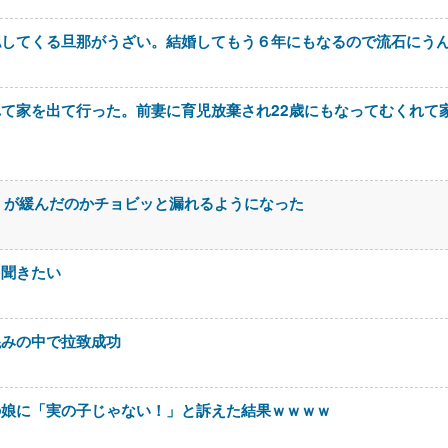
認してくる旦那がうざい。結婚してもう６年にもなるので流石にう
て家を出て行った。前妻に育児放棄され22歳にもなってむくれて
＊が緩んだのかチョビッと漏れるようになった
を聞きたい
混みの中で拉致成功
の娘に「実の子じゃない！」と訴えた結果ｗｗｗｗ