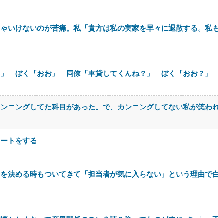
きゃいけないのが苦痛。私「貴方は私の実家を早々に退散する。私
さ」 ぼく「おお」 同僚「車貸してくんね？」 ぼく「おお？」
カンニングしてた科目があった。で、カンニングしてない私が笑わ
イートをする
居を決める時もついてきて「担当者が気に入らない」という理由で