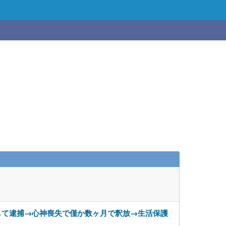
して逮捕→心神喪失で僅か数ヶ月で釈放→生活保護