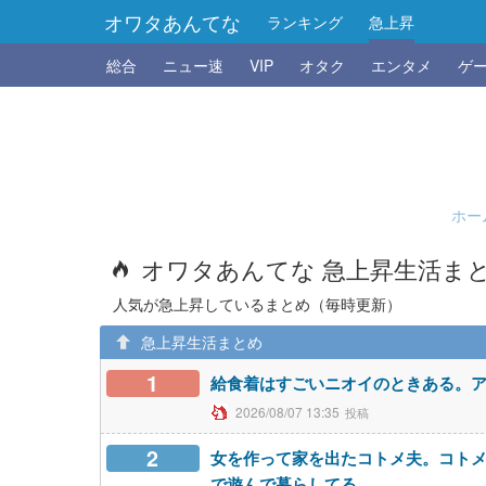
オワタあんてな
ランキング
急上昇
総合
ニュー速
VIP
オタク
エンタメ
ゲ
ホー
オワタあんてな 急上昇生活ま
人気が急上昇しているまとめ（毎時更新）
急上昇生活まとめ
1
給食着はすごいニオイのときある。
2026/08/07 13:35
2
女を作って家を出たコトメ夫。コト
で遊んで暮らしてる