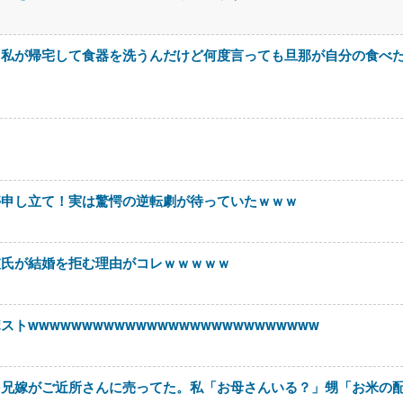
。私が帰宅して食器を洗うんだけど何度言っても旦那が自分の食べ
停申し立て！実は驚愕の逆転劇が待っていたｗｗｗ
彼氏が結婚を拒む理由がコレｗｗｗｗｗ
wwwwwwwwwwwwwwwwwwwwwwwwwww
を兄嫁がご近所さんに売ってた。私「お母さんいる？」甥「お米の