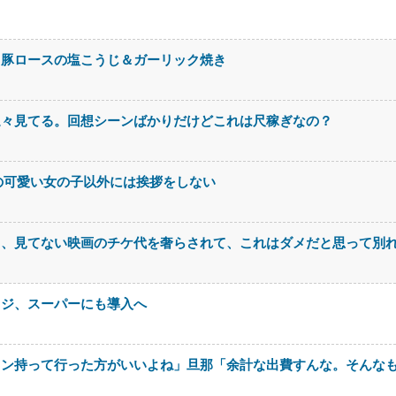
。豚ロースの塩こうじ＆ガーリック焼き
延々見てる。回想シーンばかりだけどこれは尺稼ぎなの？
の可愛い女の子以外には挨拶をしない
て、見てない映画のチケ代を奢らされて、これはダメだと思って別
レジ、スーパーにも導入へ
ロン持って行った方がいいよね」旦那「余計な出費すんな。そんな