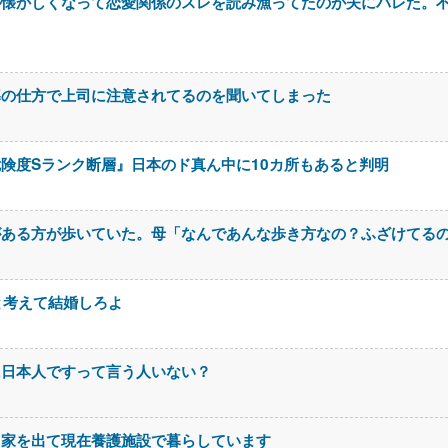
が懐かしくなって恋愛関係のスレを読み漁ってたのが夫にバレた。
導の仕方で上司に注意されてるのを聞いてしまった
険度Sランク断層』日本のド真ん中に10カ所もあると判明
がある方が歩いていた。母「なんであんな歩き方なの？ふざけてる
と考えて結婚しろよ
に日本人ですって言う人いない？
て家を出て現在養護施設で暮らしています