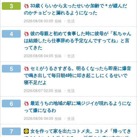
3
33歳くらいから太ったせいか加齢で＊が緩んだ
のかチョビッと漏れるようになった
2026/08/08 00:05
生活
4
彼の母親と初めて食事した時に彼母が「私ちゃん
は結婚したら仕事辞める予定なんですってね」と言
ってきた
2026/08/08 04:05
生活
5
セミがうるさすぎる。明るくなったら即座に爆音
で鳴き出して毎日朝4時に叩き起こしにくるせいで
寝不足だよ
2026/08/07 02:05
生活
6
最近うちの地域の駅に鳩ジジイが現れるようにな
って嫌になるわ
2026/08/06 09:05
生活
7
女を作って家を出たコトメ夫。コトメ「帰ってき