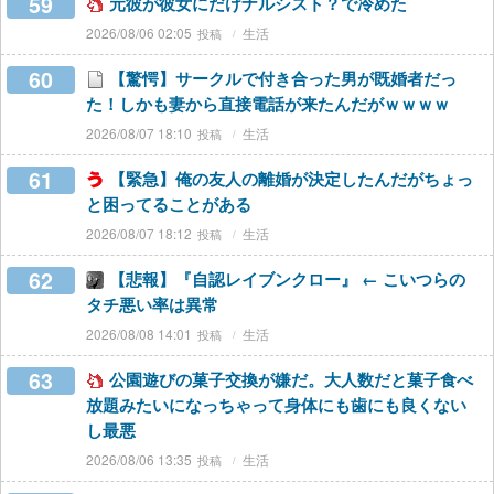
59
元彼が彼女にだけナルシスト？で冷めた
2026/08/06 02:05
生活
60
【驚愕】サークルで付き合った男が既婚者だっ
た！しかも妻から直接電話が来たんだがｗｗｗｗ
2026/08/07 18:10
生活
61
【緊急】俺の友人の離婚が決定したんだがちょっ
と困ってることがある
2026/08/07 18:12
生活
62
【悲報】『自認レイブンクロー』 ← こいつらの
タチ悪い率は異常
2026/08/08 14:01
生活
63
公園遊びの菓子交換が嫌だ。大人数だと菓子食べ
放題みたいになっちゃって身体にも歯にも良くない
し最悪
2026/08/06 13:35
生活