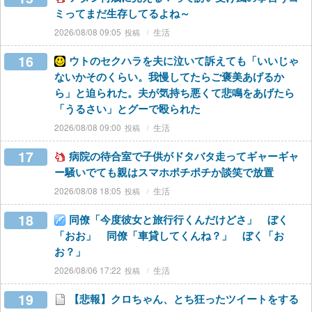
ミってまだ生存してるよね～
2026/08/08 09:05
生活
16
ウトのセクハラを夫に泣いて訴えても「いいじゃ
ないかそのくらい。我慢してたらご褒美あげるか
ら」と迫られた。夫が気持ち悪くて悲鳴をあげたら
「うるさい」とグーで殴られた
2026/08/08 09:00
生活
17
病院の待合室で子供がドタバタ走ってギャーギャ
ー騒いでても親はスマホポチポチか談笑で放置
2026/08/08 18:05
生活
18
同僚「今度彼女と旅行行くんだけどさ」 ぼく
「おお」 同僚「車貸してくんね？」 ぼく「お
お？」
2026/08/06 17:22
生活
19
【悲報】クロちゃん、とち狂ったツイートをする