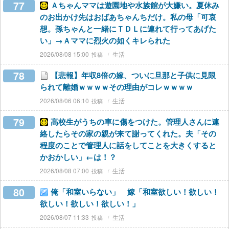
77
Ａちゃんママは遊園地や水族館が大嫌い。夏休み
のお出かけ先はおばあちゃんちだけ。私の母「可哀
想。孫ちゃんと一緒にＴＤＬに連れて行ってあげた
い」→Ａママに烈火の如くキレられた
2026/08/08 15:00
生活
78
【悲報】年収8倍の嫁、ついに旦那と子供に見限
られて離婚ｗｗｗｗその理由がコレｗｗｗｗ
2026/08/06 06:10
生活
79
高校生がうちの車に傷をつけた。管理人さんに連
絡したらその家の親が来て謝ってくれた。夫「その
程度のことで管理人に話をしてことを大きくすると
かおかしい」←は！？
2026/08/08 07:00
生活
80
俺「和室いらない」 嫁「和室欲しい！欲しい！
欲しい！欲しい！欲しい！」
2026/08/07 11:33
生活