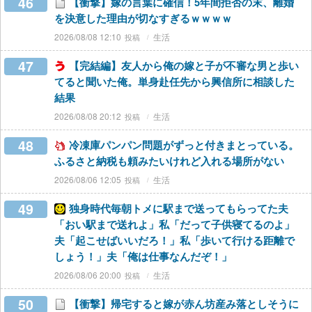
46
【衝撃】嫁の言葉に確信！5年間拒否の末、離婚
を決意した理由が切なすぎるｗｗｗｗ
2026/08/08 12:10
生活
47
【完結編】友人から俺の嫁と子が不審な男と歩い
てると聞いた俺。単身赴任先から興信所に相談した
結果
2026/08/08 20:12
生活
48
冷凍庫パンパン問題がずっと付きまとっている。
ふるさと納税も頼みたいけれど入れる場所がない
2026/08/06 12:05
生活
49
独身時代毎朝トメに駅まで送ってもらってた夫
「おい駅まで送れよ」私「だって子供寝てるのよ」
夫「起こせばいいだろ！」私「歩いて行ける距離で
しょう！」夫「俺は仕事なんだぞ！」
2026/08/06 20:00
生活
50
【衝撃】帰宅すると嫁が赤ん坊産み落としそうに