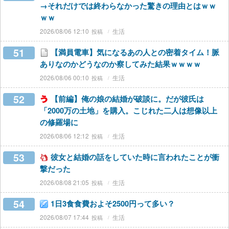
→それだけでは終わらなかった驚きの理由とはｗｗ
ｗｗ
2026/08/06 12:10
生活
51
【満員電車】気になるあの人との密着タイム！脈
ありなのかどうなのか察してみた結果ｗｗｗｗ
2026/08/06 00:10
生活
52
【前編】俺の娘の結婚が破談に。だが彼氏は
「2000万の土地」を購入。こじれた二人は想像以上
の修羅場に
2026/08/06 12:12
生活
53
彼女と結婚の話をしていた時に言われたことが衝
撃だった
2026/08/08 21:05
生活
54
1日3食食費およそ2500円って多い？
2026/08/07 17:44
生活