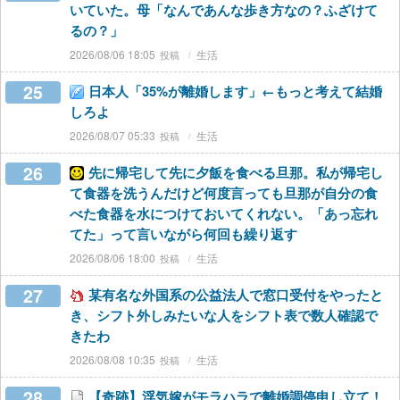
いていた。母「なんであんな歩き方なの？ふざけて
るの？」
2026/08/06 18:05
生活
25
日本人「35%が離婚します」←もっと考えて結婚
しろよ
2026/08/07 05:33
生活
26
先に帰宅して先に夕飯を食べる旦那。私が帰宅し
て食器を洗うんだけど何度言っても旦那が自分の食
べた食器を水につけておいてくれない。「あっ忘れ
てた」って言いながら何回も繰り返す
2026/08/06 18:00
生活
27
某有名な外国系の公益法人で窓口受付をやったと
き、シフト外しみたいな人をシフト表で数人確認で
きたわ
2026/08/08 10:35
生活
28
【奇跡】浮気嫁がモラハラで離婚調停申し立て！