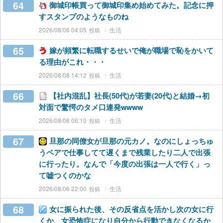
64
御城印帳買って御城印集め始めてみた。記念に押
すスタンプのようなものね
2026/08/06 04:05
生活
65
嫁が頻繁に転職するせいで俺が職場で恥をかいて
る理由がこれ・・・
2026/08/08 14:12
生活
66
【社内混乱】社長(50代)が若妻(20代)と結婚→初
対面で驚愕のタメ口連発wwww
2026/08/08 06:10
生活
67
旦那の同僚女が旦那の元カノ。なのにしょっちゅ
うペアで仕事してて遅くまで残業したり二人で出張
に行ったり。なんで「今度の出張は一人で行く」っ
て嘘つくのかな
2026/08/06 22:00
生活
68
女に振られた後、その反省点を活かし次の女に行
くか、女恐怖症になり自分から行動できなくなるか