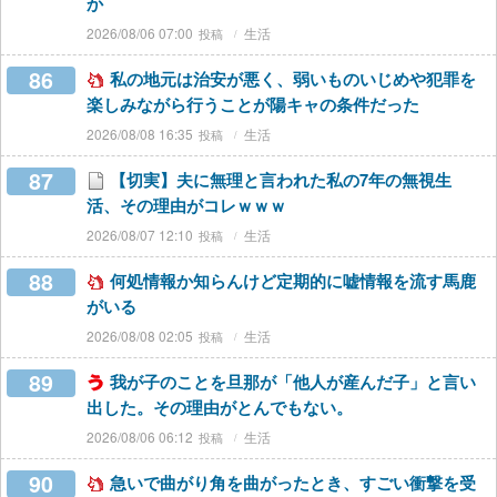
か
2026/08/06 07:00
生活
86
私の地元は治安が悪く、弱いものいじめや犯罪を
楽しみながら行うことが陽キャの条件だった
2026/08/08 16:35
生活
87
【切実】夫に無理と言われた私の7年の無視生
活、その理由がコレｗｗｗ
2026/08/07 12:10
生活
88
何処情報か知らんけど定期的に嘘情報を流す馬鹿
がいる
2026/08/08 02:05
生活
89
我が子のことを旦那が「他人が産んだ子」と言い
出した。その理由がとんでもない。
2026/08/06 06:12
生活
90
急いで曲がり角を曲がったとき、すごい衝撃を受