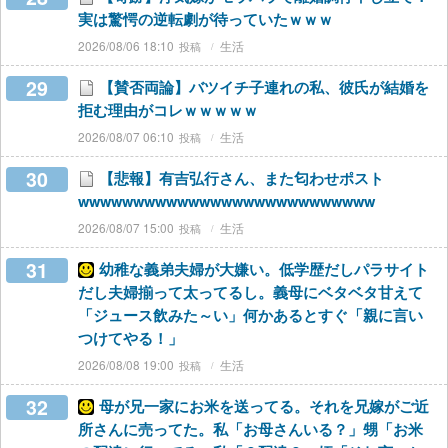
実は驚愕の逆転劇が待っていたｗｗｗ
2026/08/06 18:10
生活
29
【賛否両論】バツイチ子連れの私、彼氏が結婚を
拒む理由がコレｗｗｗｗｗ
2026/08/07 06:10
生活
30
【悲報】有吉弘行さん、また匂わせポスト
wwwwwwwwwwwwwwwwwwwwwwwwwww
2026/08/07 15:00
生活
31
幼稚な義弟夫婦が大嫌い。低学歴だしパラサイト
だし夫婦揃って太ってるし。義母にベタベタ甘えて
「ジュース飲みた～い」何かあるとすぐ「親に言い
つけてやる！」
2026/08/08 19:00
生活
32
母が兄一家にお米を送ってる。それを兄嫁がご近
所さんに売ってた。私「お母さんいる？」甥「お米