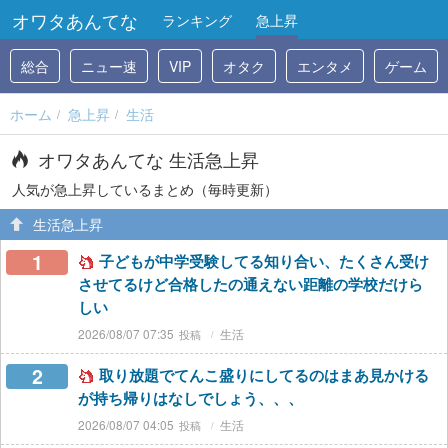
オワタあんてな
ランキング
急上昇
総合
ニュー速
VIP
オタク
エンタメ
ゲーム
ホーム
急上昇
生活
オワタあんてな 生活急上昇
人気が急上昇しているまとめ（毎時更新）
生活急上昇
1
子どもが中学受験してる知り合い、たくさん受け
させてるけど合格したの通えない距離の学校だけら
しい
2026/08/07 07:35
生活
2
取り放題でてんこ盛りにしてるのはまあ見かける
が持ち帰りはなしでしょう、、、
2026/08/07 04:05
生活