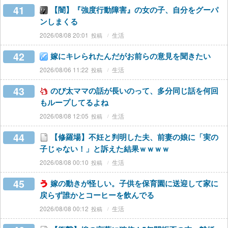
41
【闇】『強度行動障害』の女の子、自分をグーパ
ンしまくる
2026/08/08 20:01
生活
42
嫁にキレられたんだがお前らの意見を聞きたい
2026/08/06 11:22
生活
43
のび太ママの話が長いのって、多分同じ話を何回
もループしてるよね
2026/08/08 12:05
生活
44
【修羅場】不妊と判明した夫、前妻の娘に「実の
子じゃない！」と訴えた結果ｗｗｗｗ
2026/08/08 00:10
生活
45
嫁の動きが怪しい。子供を保育園に送迎して家に
戻らず誰かとコーヒーを飲んでる
2026/08/08 00:12
生活