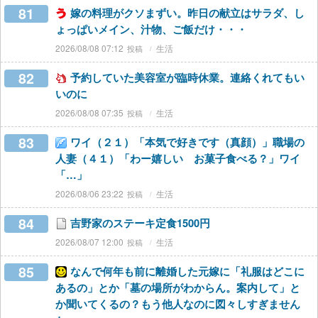
81
嫁の料理がクソまずい。昨日の献立はサラダ、し
ょっぱいメイン、汁物、ご飯だけ・・・
2026/08/08 07:12
生活
82
予約していた美容室が臨時休業。連絡くれてもい
いのに
2026/08/08 07:35
生活
83
ワイ（２１）「本気で好きです（真顔）」職場の
人妻（４１）「わー嬉しい お菓子食べる？」ワイ
「…」
2026/08/06 23:22
生活
84
吉野家のステーキ定食1500円
2026/08/07 12:00
生活
85
なんで何年も前に離婚した元嫁に「礼服はどこに
あるの」とか「墓の場所がわからん。案内して」と
か聞いてくるの？もう他人なのに図々しすぎません