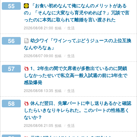
55
「お食い初めなんて俺になんのメリットがある
の」「そんなに大変なら育児やめれば？」冗談で言
ったのに本気に取られて離婚を言い渡された
2026/08/08 21:00
生活
56
幼少ワイ「ワインってぶどうジュースの上位互換
なんやろなぁ」
2026/08/07 09:00
生活
57
1、2年生の間で欠席者が多数出ているのに閉鎖
しなかったせいで私立高一般入試週の前に3年生で
感染爆発
2026/08/08 13:35
生活
58
休んだ翌日、先輩パートに申し送りあるかと確認
したらいきなりキレられた。このパートの性格悪く
ないか？
2026/08/06 21:05
生活