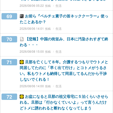
2026/08/06 05:22
生活
69
お前ら『ペルチェ素子の首ネッククーラー』使っ
たことあるか？
2026/08/06 14:01
生活
70
【悲報】中国の街並み、日本に汚染されすぎて終
わる・・・
2026/08/08 15:00
生活
71
旦那を亡くして８年。介護するつもりでウトメと
同居してたのに「早く出て行け」とコトメがうるさ
い。私もウトメも納得して同居してるんだから干渉
しないでくれる！
2026/08/06 14:00
生活
72
お盆になると旦那の祖父母宅に５泊くらいさせら
れる。旦那は「行かなくていいよ」って言うんだけ
どトメに誘われると断れなくなってしまう