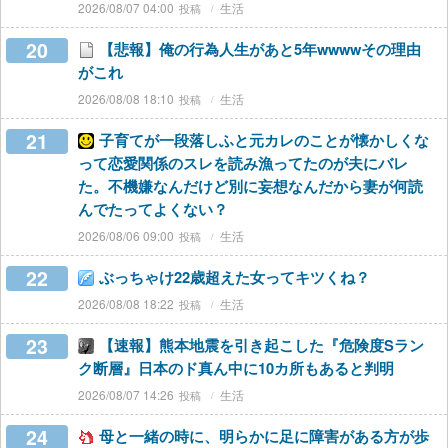
2026/08/07 04:00
生活
20
【悲報】俺の行為人生があと5年wwwwその理由
がこれ
2026/08/08 18:10
生活
21
子育てが一段落しふと元カレのことが懐かしくな
って恋愛関係のスレを読み漁ってたのが夫にバレ
た。不機嫌なんだけど別に妄想なんだから妻が何読
んでたってよくない？
2026/08/06 09:00
生活
22
ぶっちゃけ22歳超えた女ってキツくね？
2026/08/08 18:22
生活
23
【速報】熊本地震を引き起こした『危険度Sラン
ク断層』日本のド真ん中に10カ所もあると判明
2026/08/07 14:26
生活
24
母と一緒の時に、明らかに足に障害がある方が歩