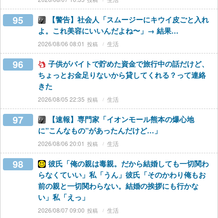
95
【警告】社会人「スムージーにキウイ皮ごと入れ
よ。これ美容にいいんだよね〜」→ 結果…
2026/08/06 08:01
生活
96
子供がバイトで貯めた資金で旅行中の話だけど、
ちょっとお金足りないから貸してくれる？って連絡
きた
2026/08/05 22:35
生活
97
【速報】専門家「イオンモール熊本の爆心地
に”こんなもの”があったんだけど…」
2026/08/06 20:01
生活
98
彼氏「俺の親は毒親。だから結婚しても一切関わ
らなくていい」私「うん」彼氏「そのかわり俺もお
前の親と一切関わらない。結婚の挨拶にも行かな
い」私「えっ」
2026/08/07 09:00
生活