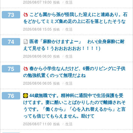
2026/08/07 19:00
生活
73
こども園から孫が怪我した迎えにと連絡あり。石
をどかしてミミズ集め足の上に石を落としたそうな
2026/08/08 15:05
生活
74
医者「麻酔かけますよー」 わい(全身麻酔に耐
えて見せる！うおおおおおお！！！！)
2026/08/06 06:00
生活
75
春から小学生なんだけど、6畳のリビングに子供
の勉強机置くのって無理だよね
2026/08/06 06:05
生活
76
44歳無職です。精神科に通院中で生活保護を受
けてます。妻に酷いことばかりしたので離婚されそ
うです。「働くから」「心を入れ替えるから」と言
っても信じてもらえません。助けて
2026/08/07 11:00
生活