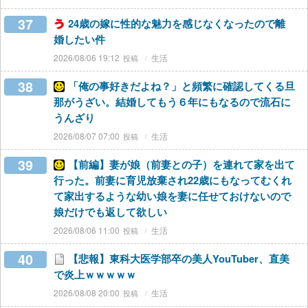
37
24歳の嫁に性的な魅力を感じなくなったので離
婚したい件
2026/08/06 19:12
生活
38
「俺の事好きだよね？」と頻繁に確認してくる旦
那がうざい。結婚してもう６年にもなるので流石に
うんざり
2026/08/07 07:00
生活
39
【前編】妻が娘（前妻との子）を連れて家を出て
行った。前妻に育児放棄され22歳にもなってむくれ
て家出するような幼い娘を妻に任せておけないので
娘だけでも返して欲しい
2026/08/06 11:00
生活
40
【悲報】東科大医学部卒の美人YouTuber、直美
で炎上ｗｗｗｗｗ
2026/08/08 20:00
生活