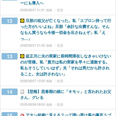
ーにも導入へ
2026/08/07 21:01
生活
12
旦那の祖父が亡くなった。私「エプロン持って行
った方がいいよね」旦那「余計な出費すんな。そん
なもん買うなら今後一切金を出さねぇぞ」私「え
っ…」
2026/08/07 21:00
生活
13
盆正月に夫の実家に長時間滞在しなきゃいけない
のが苦痛。私「貴方は私の実家を早々に退散する。
私もそうしていいはず」夫「それは男だから許され
ること。女は許されない」
2026/08/07 13:00
生活
14
【悲報】思春期の娘に「キモッ」と言われたお父
さん、グレる
2026/08/08 09:00
生活
15
アタシ何歳に見える？って誘い受け風の事言うゴ