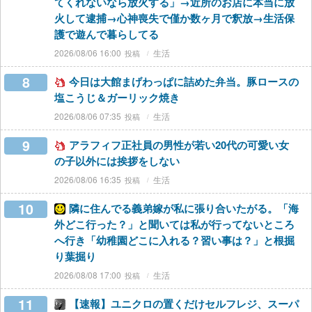
てくれないなら放火する」→近所のお店に本当に放
火して逮捕→心神喪失で僅か数ヶ月で釈放→生活保
護で遊んで暮らしてる
2026/08/06 16:00
生活
8
今日は大館まげわっぱに詰めた弁当。豚ロースの
塩こうじ＆ガーリック焼き
2026/08/06 07:35
生活
9
アラフィフ正社員の男性が若い20代の可愛い女
の子以外には挨拶をしない
2026/08/06 16:35
生活
10
隣に住んでる義弟嫁が私に張り合いたがる。「海
外どこ行った？」と聞いては私が行ってないところ
へ行き「幼稚園どこに入れる？習い事は？」と根掘
り葉掘り
2026/08/08 17:00
生活
11
【速報】ユニクロの置くだけセルフレジ、スーパ