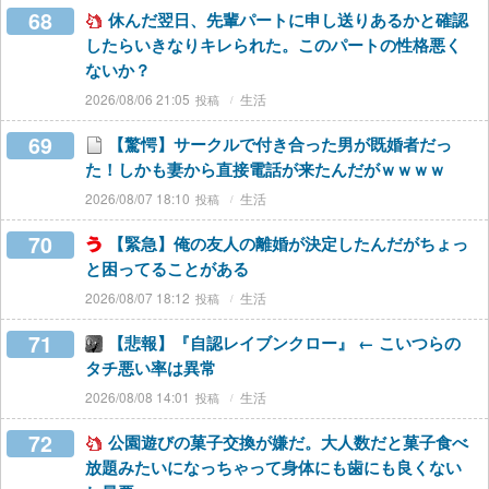
68
休んだ翌日、先輩パートに申し送りあるかと確認
したらいきなりキレられた。このパートの性格悪く
ないか？
2026/08/06 21:05
生活
69
【驚愕】サークルで付き合った男が既婚者だっ
た！しかも妻から直接電話が来たんだがｗｗｗｗ
2026/08/07 18:10
生活
70
【緊急】俺の友人の離婚が決定したんだがちょっ
と困ってることがある
2026/08/07 18:12
生活
71
【悲報】『自認レイブンクロー』 ← こいつらの
タチ悪い率は異常
2026/08/08 14:01
生活
72
公園遊びの菓子交換が嫌だ。大人数だと菓子食べ
放題みたいになっちゃって身体にも歯にも良くない