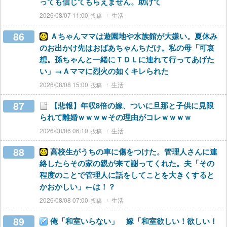
っても信じてもらえません。助けて
2026/08/07 11:00
生活
86
Ａちゃんママは遊園地や水族館が大嫌い。夏休み
のお出かけ先はおばあちゃんちだけ。私の母「可哀
想。孫ちゃんと一緒にＴＤＬに連れて行ってあげた
い」→Ａママに烈火の如くキレられた
2026/08/08 15:00
生活
87
【悲報】年収8倍の嫁、ついに旦那と子供に見限
られて離婚ｗｗｗｗその理由がコレｗｗｗｗ
2026/08/06 06:10
生活
88
高校生がうちの車に傷をつけた。管理人さんに連
絡したらその家の親が来て謝ってくれた。夫「その
程度のことで管理人に話をしてことを大きくすると
かおかしい」←は！？
2026/08/08 07:00
生活
89
俺「和室いらない」 嫁「和室欲しい！欲しい！