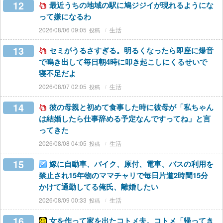
12
最近うちの地域の駅に鳩ジジイが現れるようにな
って嫌になるわ
2026/08/06 09:05
生活
13
セミがうるさすぎる。明るくなったら即座に爆音
で鳴き出して毎日朝4時に叩き起こしにくるせいで
寝不足だよ
2026/08/07 02:05
生活
14
彼の母親と初めて食事した時に彼母が「私ちゃん
は結婚したら仕事辞める予定なんですってね」と言
ってきた
2026/08/08 04:05
生活
15
嫁に自動車、バイク、原付、電車、バスの利用を
禁止され15年物のママチャリで毎日片道2時間15分
かけて通勤してる俺氏、離婚したい
2026/08/09 00:33
生活
16
女を作って家を出たコトメ夫。コトメ「帰ってき