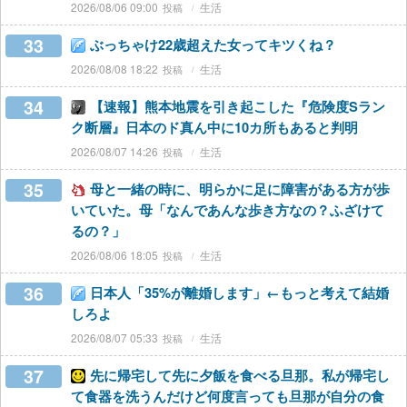
2026/08/06 09:00
生活
33
ぶっちゃけ22歳超えた女ってキツくね？
2026/08/08 18:22
生活
34
【速報】熊本地震を引き起こした『危険度Sラン
ク断層』日本のド真ん中に10カ所もあると判明
2026/08/07 14:26
生活
35
母と一緒の時に、明らかに足に障害がある方が歩
いていた。母「なんであんな歩き方なの？ふざけて
るの？」
2026/08/06 18:05
生活
36
日本人「35%が離婚します」←もっと考えて結婚
しろよ
2026/08/07 05:33
生活
37
先に帰宅して先に夕飯を食べる旦那。私が帰宅し
て食器を洗うんだけど何度言っても旦那が自分の食