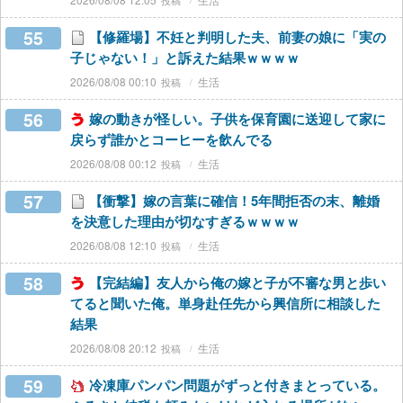
55
【修羅場】不妊と判明した夫、前妻の娘に「実の
子じゃない！」と訴えた結果ｗｗｗｗ
2026/08/08 00:10
生活
56
嫁の動きが怪しい。子供を保育園に送迎して家に
戻らず誰かとコーヒーを飲んでる
2026/08/08 00:12
生活
57
【衝撃】嫁の言葉に確信！5年間拒否の末、離婚
を決意した理由が切なすぎるｗｗｗｗ
2026/08/08 12:10
生活
58
【完結編】友人から俺の嫁と子が不審な男と歩い
てると聞いた俺。単身赴任先から興信所に相談した
結果
2026/08/08 20:12
生活
59
冷凍庫パンパン問題がずっと付きまとっている。