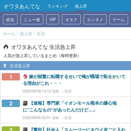
オワタあんてな
ランキング
急上昇
総合
ニュー速
VIP
オタク
エンタメ
ゲーム
ホーム
急上昇
生活
オワタあんてな 生活急上昇
人気が急上昇しているまとめ（毎時更新）
生活急上昇
1
嫁が頻繁に転職するせいで俺が職場で恥をかいて
る理由がこれ・・・
2026/08/08 14:12
生活
2
【速報】専門家「イオンモール熊本の爆心地
に”こんなもの”があったんだけど…」
2026/08/06 20:01
生活
3
【警告】社会人「スムージーにキウイ皮ごと入れ