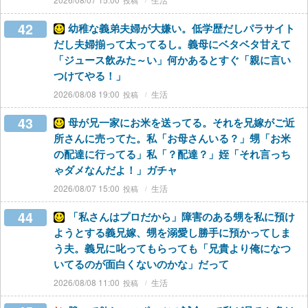
42
幼稚な義弟夫婦が大嫌い。低学歴だしパラサイト
だし夫婦揃って太ってるし。義母にベタベタ甘えて
「ジュース飲みた～い」何かあるとすぐ「親に言い
つけてやる！」
2026/08/08 19:00
生活
43
母が兄一家にお米を送ってる。それを兄嫁がご近
所さんに売ってた。私「お母さんいる？」甥「お米
の配達に行ってる」私「？配達？」姪「それ言っち
ゃダメなんだよ！」ガチャ
2026/08/07 15:00
生活
44
「私さんはプロだから」障害のある甥を私に預け
ようとする義兄嫁、甥を溺愛し勝手に預かってしま
う夫。義兄に叱ってもらっても「兄貴より俺になつ
いてるのが面白くないのかな」だって
2026/08/08 11:00
生活