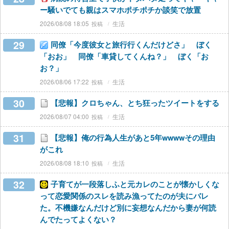
ー騒いでても親はスマホポチポチか談笑で放置
2026/08/08 18:05
生活
29
同僚「今度彼女と旅行行くんだけどさ」 ぼく
「おお」 同僚「車貸してくんね？」 ぼく「お
お？」
2026/08/06 17:22
生活
30
【悲報】クロちゃん、とち狂ったツイートをする
2026/08/07 04:00
生活
31
【悲報】俺の行為人生があと5年wwwwその理由
がこれ
2026/08/08 18:10
生活
32
子育てが一段落しふと元カレのことが懐かしくな
って恋愛関係のスレを読み漁ってたのが夫にバレ
た。不機嫌なんだけど別に妄想なんだから妻が何読
んでたってよくない？