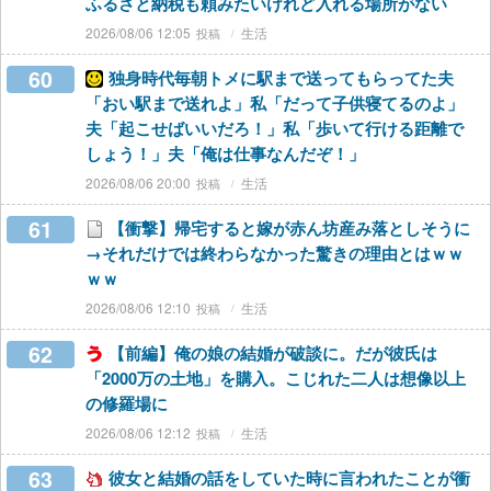
ふるさと納税も頼みたいけれど入れる場所がない
2026/08/06 12:05
生活
60
独身時代毎朝トメに駅まで送ってもらってた夫
「おい駅まで送れよ」私「だって子供寝てるのよ」
夫「起こせばいいだろ！」私「歩いて行ける距離で
しょう！」夫「俺は仕事なんだぞ！」
2026/08/06 20:00
生活
61
【衝撃】帰宅すると嫁が赤ん坊産み落としそうに
→それだけでは終わらなかった驚きの理由とはｗｗ
ｗｗ
2026/08/06 12:10
生活
62
【前編】俺の娘の結婚が破談に。だが彼氏は
「2000万の土地」を購入。こじれた二人は想像以上
の修羅場に
2026/08/06 12:12
生活
63
彼女と結婚の話をしていた時に言われたことが衝