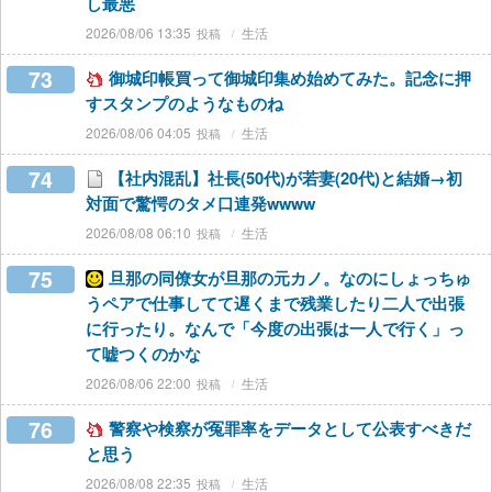
し最悪
2026/08/06 13:35
生活
73
御城印帳買って御城印集め始めてみた。記念に押
すスタンプのようなものね
2026/08/06 04:05
生活
74
【社内混乱】社長(50代)が若妻(20代)と結婚→初
対面で驚愕のタメ口連発wwww
2026/08/08 06:10
生活
75
旦那の同僚女が旦那の元カノ。なのにしょっちゅ
うペアで仕事してて遅くまで残業したり二人で出張
に行ったり。なんで「今度の出張は一人で行く」っ
て嘘つくのかな
2026/08/06 22:00
生活
76
警察や検察が冤罪率をデータとして公表すべきだ
と思う
2026/08/08 22:35
生活