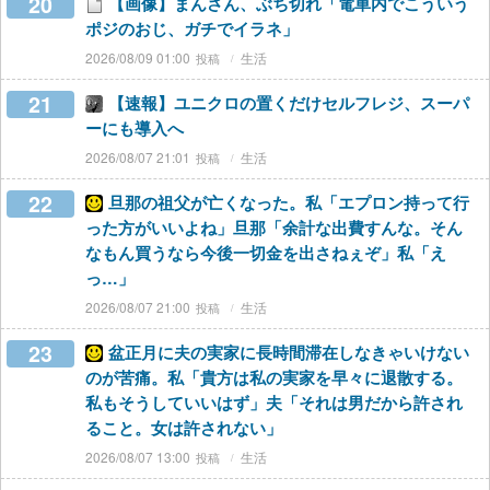
20
【画像】まんさん、ぶち切れ「電車内でこういう
ポジのおじ、ガチでイラネ」
2026/08/09 01:00
生活
21
【速報】ユニクロの置くだけセルフレジ、スーパ
ーにも導入へ
2026/08/07 21:01
生活
22
旦那の祖父が亡くなった。私「エプロン持って行
った方がいいよね」旦那「余計な出費すんな。そん
なもん買うなら今後一切金を出さねぇぞ」私「え
っ…」
2026/08/07 21:00
生活
23
盆正月に夫の実家に長時間滞在しなきゃいけない
のが苦痛。私「貴方は私の実家を早々に退散する。
私もそうしていいはず」夫「それは男だから許され
ること。女は許されない」
2026/08/07 13:00
生活