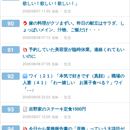
欲しい！欲しい！欲しい！」
2026/08/07 11:33
生活
90
嫁の料理がクソまずい。昨日の献立はサラダ、し
ょっぱいメイン、汁物、ご飯だけ・・・
2026/08/08 07:12
生活
91
予約していた美容室が臨時休業。連絡くれてもい
いのに
2026/08/08 07:35
生活
92
ワイ（２１）「本気で好きです（真顔）」職場の
人妻（４１）「わー嬉しい お菓子食べる？」ワイ
「…」
2026/08/06 23:22
生活
93
吉野家のステーキ定食1500円
2026/08/07 12:00
生活
94
今日から業務報告書の「庶務」っていう大項目が