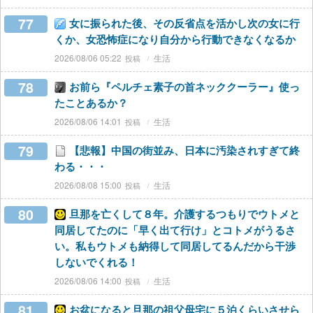
77
女に振られた後、その反省点を活かし次の女に行
くか、女恐怖症になり自分から行動できなくなるか
2026/08/06 05:22
生活
78
お前ら『ペルチェ素子の首ネッククーラー』使っ
たことあるか？
2026/08/06 14:01
生活
79
【悲報】中国の街並み、日本に汚染されすぎて終
わる・・・
2026/08/08 15:00
生活
80
旦那を亡くして８年。介護するつもりでウトメと
同居してたのに「早く出て行け」とコトメがうるさ
い。私もウトメも納得して同居してるんだから干渉
しないでくれる！
2026/08/06 14:00
生活
81
お盆になると旦那の祖父母宅に５泊くらいさせら