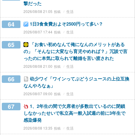
撃だった
2026/08/08 21:05
生活
64
1日3食食費およそ2500円って多い？
2026/08/07 17:44
生活
65
「お食い初めなんて俺になんのメリットがある
の」「そんなに大変なら育児やめれば？」冗談で言
ったのに本気に取られて離婚を言い渡された
2026/08/08 21:00
生活
66
幼少ワイ「ワインってぶどうジュースの上位互換
なんやろなぁ」
2026/08/07 09:00
生活
67
1、2年生の間で欠席者が多数出ているのに閉鎖
しなかったせいで私立高一般入試週の前に3年生で
感染爆発
2026/08/08 13:35
生活