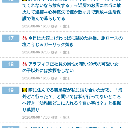
てくれないなら放火する」→近所のお店に本当に放
火して逮捕→心神喪失で僅か数ヶ月で釈放→生活保
護で遊んで暮らしてる
2026/08/06 16:00
生活
17
今日は大館まげわっぱに詰めた弁当。豚ロースの
塩こうじ＆ガーリック焼き
2026/08/06 07:35
生活
18
アラフィフ正社員の男性が若い20代の可愛い女
の子以外には挨拶をしない
2026/08/06 16:35
生活
19
隣に住んでる義弟嫁が私に張り合いたがる。「海
外どこ行った？」と聞いては私が行ってないところ
へ行き「幼稚園どこに入れる？習い事は？」と根掘
り葉掘り
2026/08/08 17:00
生活