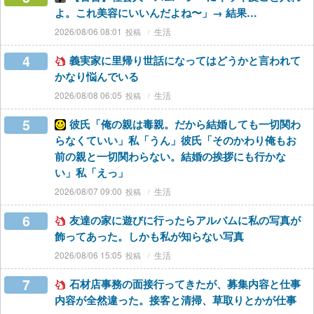
よ。これ美容にいいんだよね〜」→ 結果…
2026/08/06 08:01
生活
4
義実家に里帰り世話になってはどうかと言われて
かなり悩んでいる
2026/08/08 06:05
生活
5
彼氏「俺の親は毒親。だから結婚しても一切関わ
らなくていい」私「うん」彼氏「そのかわり俺もお
前の親と一切関わらない。結婚の挨拶にも行かな
い」私「えっ」
2026/08/07 09:00
生活
6
友達の家に遊びに行ったらアルバムに私の写真が
飾ってあった。しかも私が知らない写真
2026/08/06 15:05
生活
7
石材店事務の面接行ってきたが、募集内容と仕事
内容が全然違った。接客と清掃、草取りとかが仕事