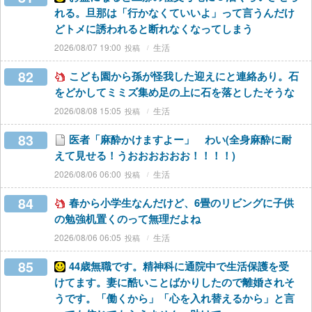
れる。旦那は「行かなくていいよ」って言うんだけ
どトメに誘われると断れなくなってしまう
2026/08/07 19:00
生活
82
こども園から孫が怪我した迎えにと連絡あり。石
をどかしてミミズ集め足の上に石を落としたそうな
2026/08/08 15:05
生活
83
医者「麻酔かけますよー」 わい(全身麻酔に耐
えて見せる！うおおおおおお！！！！)
2026/08/06 06:00
生活
84
春から小学生なんだけど、6畳のリビングに子供
の勉強机置くのって無理だよね
2026/08/06 06:05
生活
85
44歳無職です。精神科に通院中で生活保護を受
けてます。妻に酷いことばかりしたので離婚されそ
うです。「働くから」「心を入れ替えるから」と言