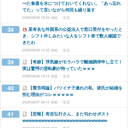
べた食器を水につけておいてくれない。「あっ忘れ
てた」って言いながら何回も繰り返す
2026/08/06 18:00
生活
38
某有名な外国系の公益法人で窓口受付をやったと
き、シフト外しみたいな人をシフト表で数人確認で
きたわ
2026/08/08 10:35
生活
39
【奇跡】浮気嫁がモラハラで離婚調停申し立て！
実は驚愕の逆転劇が待っていたｗｗｗ
2026/08/06 18:10
生活
40
【賛否両論】バツイチ子連れの私、彼氏が結婚を
拒む理由がコレｗｗｗｗｗ
2026/08/07 06:10
生活
41
【悲報】有吉弘行さん、また匂わせポスト
wwwwwwwwwwwwwwwwwwwwwwwwwww
2026/08/07 15:00
生活