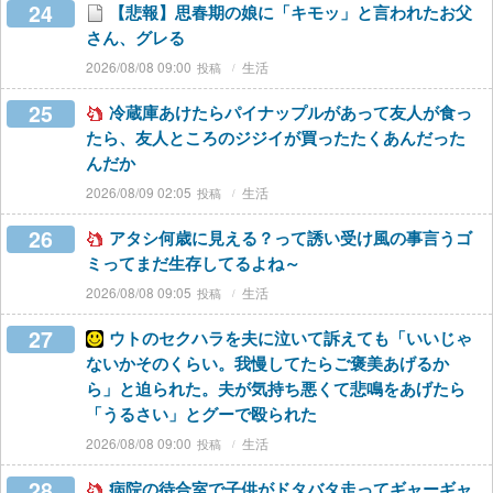
24
【悲報】思春期の娘に「キモッ」と言われたお父
さん、グレる
2026/08/08 09:00
生活
25
冷蔵庫あけたらパイナップルがあって友人が食っ
たら、友人ところのジジイが買ったたくあんだった
んだか
2026/08/09 02:05
生活
26
アタシ何歳に見える？って誘い受け風の事言うゴ
ミってまだ生存してるよね～
2026/08/08 09:05
生活
27
ウトのセクハラを夫に泣いて訴えても「いいじゃ
ないかそのくらい。我慢してたらご褒美あげるか
ら」と迫られた。夫が気持ち悪くて悲鳴をあげたら
「うるさい」とグーで殴られた
2026/08/08 09:00
生活
28
病院の待合室で子供がドタバタ走ってギャーギャ