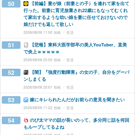
50
【前編】妻が娘（前妻との子）を連れて家を出て
行った。前妻に育児放棄され22歳にもなってむくれ
て家出するような幼い娘を妻に任せておけないので
娘だけでも返して欲しい
2026/08/06 11:00
生活
51
【悲報】東科大医学部卒の美人YouTuber、直美
で炎上ｗｗｗｗｗ
2026/08/08 20:00
生活
52
【闇】『強度行動障害』の女の子、自分をグーパ
ンしまくる
2026/08/08 20:01
生活
53
嫁にキレられたんだがお前らの意見を聞きたい
2026/08/06 11:22
生活
54
のび太ママの話が長いのって、多分同じ話を何回
もループしてるよね
2026/08/08 12:05
生活