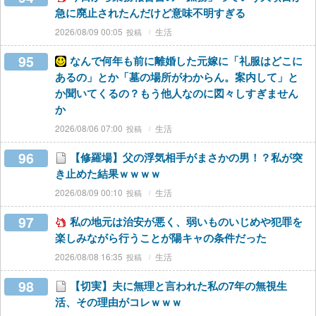
急に廃止されたんだけど意味不明すぎる
2026/08/09 00:05
生活
95
なんで何年も前に離婚した元嫁に「礼服はどこに
あるの」とか「墓の場所がわからん。案内して」と
か聞いてくるの？もう他人なのに図々しすぎません
か
2026/08/06 07:00
生活
96
【修羅場】父の浮気相手がまさかの男！？私が突
き止めた結果ｗｗｗｗ
2026/08/09 00:10
生活
97
私の地元は治安が悪く、弱いものいじめや犯罪を
楽しみながら行うことが陽キャの条件だった
2026/08/08 16:35
生活
98
【切実】夫に無理と言われた私の7年の無視生
活、その理由がコレｗｗｗ