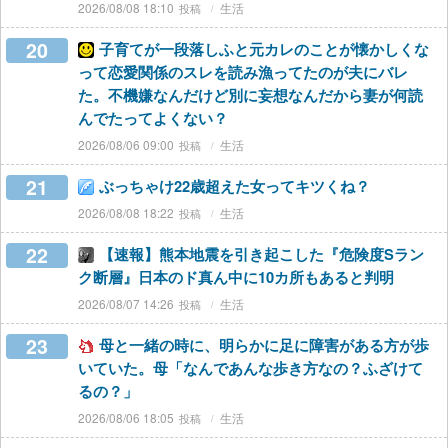
2026/08/08 18:10
生活
20
子育てが一段落しふと元カレのことが懐かしくな
って恋愛関係のスレを読み漁ってたのが夫にバレ
た。不機嫌なんだけど別に妄想なんだから妻が何読
んでたってよくない？
2026/08/06 09:00
生活
21
ぶっちゃけ22歳超えた女ってキツくね？
2026/08/08 18:22
生活
22
【速報】熊本地震を引き起こした『危険度Sラン
ク断層』日本のド真ん中に10カ所もあると判明
2026/08/07 14:26
生活
23
母と一緒の時に、明らかに足に障害がある方が歩
いていた。母「なんであんな歩き方なの？ふざけて
るの？」
2026/08/06 18:05
生活