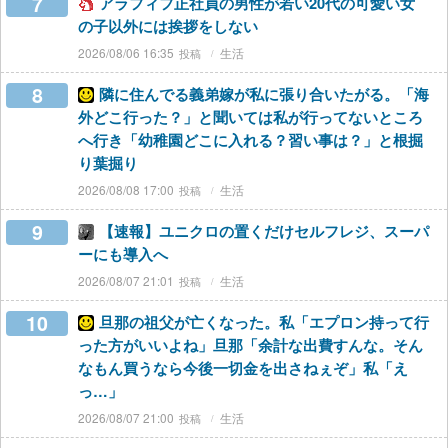
7
アラフィフ正社員の男性が若い20代の可愛い女
の子以外には挨拶をしない
2026/08/06 16:35
生活
8
隣に住んでる義弟嫁が私に張り合いたがる。「海
外どこ行った？」と聞いては私が行ってないところ
へ行き「幼稚園どこに入れる？習い事は？」と根掘
り葉掘り
2026/08/08 17:00
生活
9
【速報】ユニクロの置くだけセルフレジ、スーパ
ーにも導入へ
2026/08/07 21:01
生活
10
旦那の祖父が亡くなった。私「エプロン持って行
った方がいいよね」旦那「余計な出費すんな。そん
なもん買うなら今後一切金を出さねぇぞ」私「え
っ…」
2026/08/07 21:00
生活