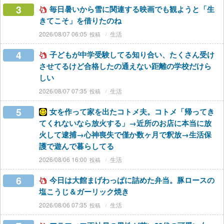
3
毎日暑いから雪に関連する映画でも観ようと「生
きてこそ」を借りたのね
2026/08/07 06:05
生活
4
子どもが中学受験してる知り合い、たくさん受け
させてるけど合格したの通えない距離の学校だけら
しい
2026/08/07 07:35
生活
5
女を作って家を出たコトメ夫。コトメ「帰ってき
てくれないなら放火する」→近所のお店に本当に放
火して逮捕→心神喪失で僅か数ヶ月で釈放→生活保
護で遊んで暮らしてる
2026/08/06 16:00
生活
6
今日は大館まげわっぱに詰めた弁当。豚ロースの
塩こうじ＆ガーリック焼き
2026/08/06 07:35
生活