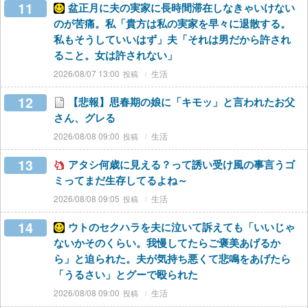
11
盆正月に夫の実家に長時間滞在しなきゃいけない
のが苦痛。私「貴方は私の実家を早々に退散する。
私もそうしていいはず」夫「それは男だから許され
ること。女は許されない」
2026/08/07 13:00
生活
12
【悲報】思春期の娘に「キモッ」と言われたお父
さん、グレる
2026/08/08 09:00
生活
13
アタシ何歳に見える？って誘い受け風の事言うゴ
ミってまだ生存してるよね～
2026/08/08 09:05
生活
14
ウトのセクハラを夫に泣いて訴えても「いいじゃ
ないかそのくらい。我慢してたらご褒美あげるか
ら」と迫られた。夫が気持ち悪くて悲鳴をあげたら
「うるさい」とグーで殴られた
2026/08/08 09:00
生活