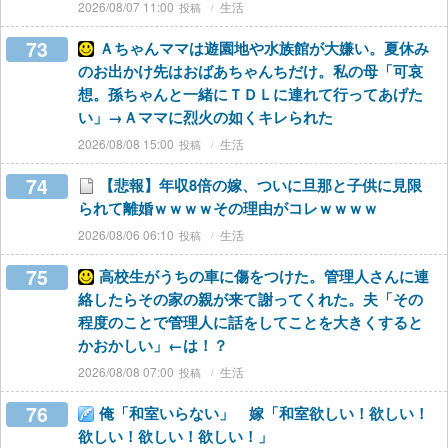
2026/08/07 11:00
生活
73
Ａちゃんママは遊園地や水族館が大嫌い。夏休み
のお出かけ先はおばあちゃんちだけ。私の母「可哀
想。孫ちゃんと一緒にＴＤＬに連れて行ってあげた
い」→Ａママに烈火の如くキレられた
2026/08/08 15:00
生活
74
【悲報】年収8倍の嫁、ついに旦那と子供に見限
られて離婚ｗｗｗｗその理由がコレｗｗｗｗ
2026/08/06 06:10
生活
75
高校生がうちの車に傷をつけた。管理人さんに連
絡したらその家の親が来て謝ってくれた。夫「その
程度のことで管理人に話をしてことを大きくすると
かおかしい」←は！？
2026/08/08 07:00
生活
76
俺「和室いらない」 嫁「和室欲しい！欲しい！
欲しい！欲しい！欲しい！」