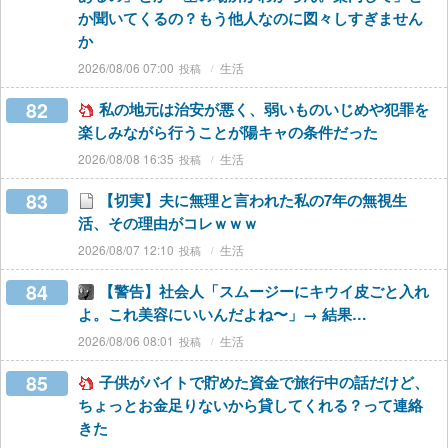
か聞いてくるの？もう他人なのに図々しすぎません
か
2026/08/06 07:00
生活
82
私の地元は治安が悪く、弱いものいじめや犯罪を
楽しみながら行うことが陽キャの条件だった
2026/08/08 16:35
生活
83
【切実】夫に無理と言われた私の7年の無視生
活、その理由がコレｗｗｗ
2026/08/07 12:10
生活
84
【警告】社会人「スムージーにキウイ皮ごと入れ
よ。これ美容にいいんだよね〜」→ 結果…
2026/08/06 08:01
生活
85
子供がバイトで貯めた資金で旅行中の話だけど、
ちょっとお金足りないから貸してくれる？って連絡
きた