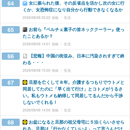
64
女に振られた後、その反省点を活かし次の女に行
くか、女恐怖症になり自分から行動できなくなるか
2026/08/06 05:22
生活
65
お前ら『ペルチェ素子の首ネッククーラー』使っ
たことあるか？
2026/08/06 14:01
生活
66
【悲報】中国の街並み、日本に汚染されすぎて終
わる・・・
2026/08/08 15:00
生活
67
旦那を亡くして８年。介護するつもりでウトメと
同居してたのに「早く出て行け」とコトメがうるさ
い。私もウトメも納得して同居してるんだから干渉
しないでくれる！
2026/08/06 14:00
生活
68
お盆になると旦那の祖父母宅に５泊くらいさせら
れる。旦那は「行かなくていいよ」って言うんだけ