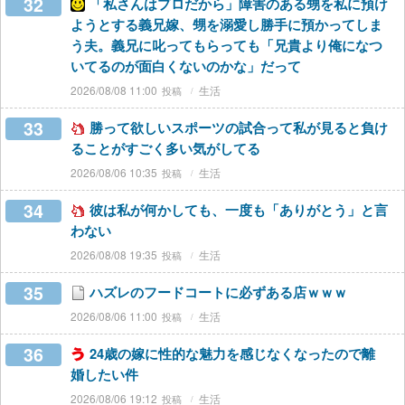
32
「私さんはプロだから」障害のある甥を私に預け
ようとする義兄嫁、甥を溺愛し勝手に預かってしま
う夫。義兄に叱ってもらっても「兄貴より俺になつ
いてるのが面白くないのかな」だって
2026/08/08 11:00
生活
33
勝って欲しいスポーツの試合って私が見ると負け
ることがすごく多い気がしてる
2026/08/06 10:35
生活
34
彼は私が何かしても、一度も「ありがとう」と言
わない
2026/08/08 19:35
生活
35
ハズレのフードコートに必ずある店ｗｗｗ
2026/08/06 11:00
生活
36
24歳の嫁に性的な魅力を感じなくなったので離
婚したい件
2026/08/06 19:12
生活