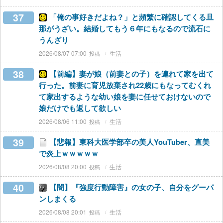
37
「俺の事好きだよね？」と頻繁に確認してくる旦
那がうざい。結婚してもう６年にもなるので流石に
うんざり
2026/08/07 07:00
生活
38
【前編】妻が娘（前妻との子）を連れて家を出て
行った。前妻に育児放棄され22歳にもなってむくれ
て家出するような幼い娘を妻に任せておけないので
娘だけでも返して欲しい
2026/08/06 11:00
生活
39
【悲報】東科大医学部卒の美人YouTuber、直美
で炎上ｗｗｗｗｗ
2026/08/08 20:00
生活
40
【闇】『強度行動障害』の女の子、自分をグーパ
ンしまくる
2026/08/08 20:01
生活