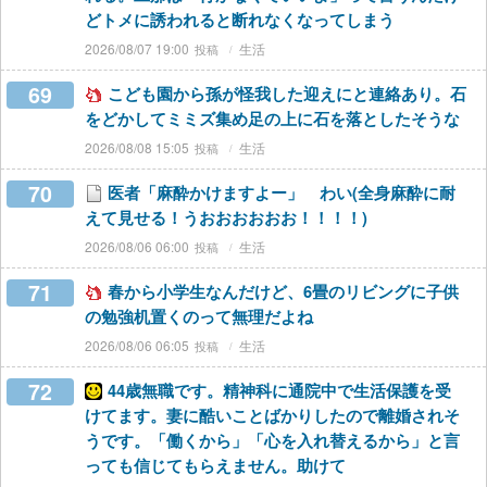
どトメに誘われると断れなくなってしまう
2026/08/07 19:00
生活
69
こども園から孫が怪我した迎えにと連絡あり。石
をどかしてミミズ集め足の上に石を落としたそうな
2026/08/08 15:05
生活
70
医者「麻酔かけますよー」 わい(全身麻酔に耐
えて見せる！うおおおおおお！！！！)
2026/08/06 06:00
生活
71
春から小学生なんだけど、6畳のリビングに子供
の勉強机置くのって無理だよね
2026/08/06 06:05
生活
72
44歳無職です。精神科に通院中で生活保護を受
けてます。妻に酷いことばかりしたので離婚されそ
うです。「働くから」「心を入れ替えるから」と言
っても信じてもらえません。助けて