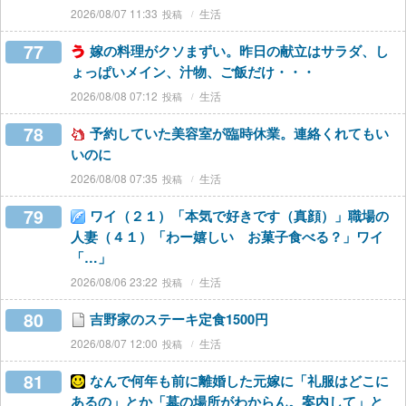
2026/08/07 11:33
生活
77
嫁の料理がクソまずい。昨日の献立はサラダ、し
ょっぱいメイン、汁物、ご飯だけ・・・
2026/08/08 07:12
生活
78
予約していた美容室が臨時休業。連絡くれてもい
いのに
2026/08/08 07:35
生活
79
ワイ（２１）「本気で好きです（真顔）」職場の
人妻（４１）「わー嬉しい お菓子食べる？」ワイ
「…」
2026/08/06 23:22
生活
80
吉野家のステーキ定食1500円
2026/08/07 12:00
生活
81
なんで何年も前に離婚した元嫁に「礼服はどこに
あるの」とか「墓の場所がわからん。案内して」と