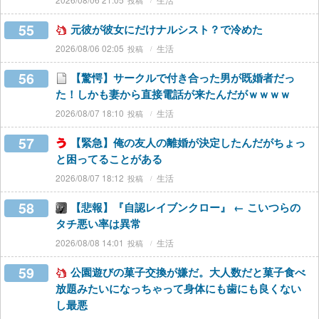
55
元彼が彼女にだけナルシスト？で冷めた
2026/08/06 02:05
生活
56
【驚愕】サークルで付き合った男が既婚者だっ
た！しかも妻から直接電話が来たんだがｗｗｗｗ
2026/08/07 18:10
生活
57
【緊急】俺の友人の離婚が決定したんだがちょっ
と困ってることがある
2026/08/07 18:12
生活
58
【悲報】『自認レイブンクロー』 ← こいつらの
タチ悪い率は異常
2026/08/08 14:01
生活
59
公園遊びの菓子交換が嫌だ。大人数だと菓子食べ
放題みたいになっちゃって身体にも歯にも良くない
し最悪