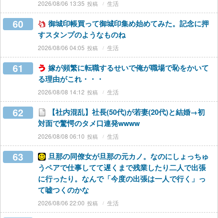
2026/08/06 13:35
生活
60
御城印帳買って御城印集め始めてみた。記念に押
すスタンプのようなものね
2026/08/06 04:05
生活
61
嫁が頻繁に転職するせいで俺が職場で恥をかいて
る理由がこれ・・・
2026/08/08 14:12
生活
62
【社内混乱】社長(50代)が若妻(20代)と結婚→初
対面で驚愕のタメ口連発wwww
2026/08/08 06:10
生活
63
旦那の同僚女が旦那の元カノ。なのにしょっちゅ
うペアで仕事してて遅くまで残業したり二人で出張
に行ったり。なんで「今度の出張は一人で行く」っ
て嘘つくのかな
2026/08/06 22:00
生活