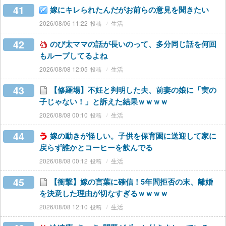
41
嫁にキレられたんだがお前らの意見を聞きたい
2026/08/06 11:22
生活
42
のび太ママの話が長いのって、多分同じ話を何回
もループしてるよね
2026/08/08 12:05
生活
43
【修羅場】不妊と判明した夫、前妻の娘に「実の
子じゃない！」と訴えた結果ｗｗｗｗ
2026/08/08 00:10
生活
44
嫁の動きが怪しい。子供を保育園に送迎して家に
戻らず誰かとコーヒーを飲んでる
2026/08/08 00:12
生活
45
【衝撃】嫁の言葉に確信！5年間拒否の末、離婚
を決意した理由が切なすぎるｗｗｗｗ
2026/08/08 12:10
生活