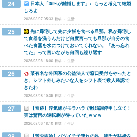
24
日本人「35%が離婚します」←もっと考えて結婚
しろよ
2026/08/07 05:33
生活
25
先に帰宅して先に夕飯を食べる旦那。私が帰宅し
て食器を洗うんだけど何度言っても旦那が自分の食
べた食器を水につけておいてくれない。「あっ忘れ
てた」って言いながら何回も繰り返す
2026/08/06 18:00
生活
26
某有名な外国系の公益法人で窓口受付をやったと
き、シフト外しみたいな人をシフト表で数人確認で
きたわ
2026/08/08 10:35
生活
27
【奇跡】浮気嫁がモラハラで離婚調停申し立て！
実は驚愕の逆転劇が待っていたｗｗｗ
2026/08/06 18:10
生活
28
【賛否両論】バツイチ子連れの私、彼氏が結婚を