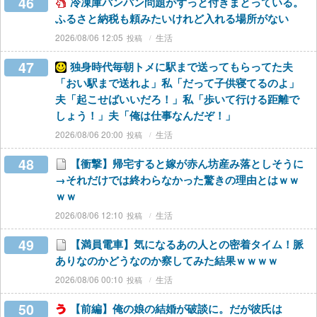
46
冷凍庫パンパン問題がずっと付きまとっている。
ふるさと納税も頼みたいけれど入れる場所がない
2026/08/06 12:05
生活
47
独身時代毎朝トメに駅まで送ってもらってた夫
「おい駅まで送れよ」私「だって子供寝てるのよ」
夫「起こせばいいだろ！」私「歩いて行ける距離で
しょう！」夫「俺は仕事なんだぞ！」
2026/08/06 20:00
生活
48
【衝撃】帰宅すると嫁が赤ん坊産み落としそうに
→それだけでは終わらなかった驚きの理由とはｗｗ
ｗｗ
2026/08/06 12:10
生活
49
【満員電車】気になるあの人との密着タイム！脈
ありなのかどうなのか察してみた結果ｗｗｗｗ
2026/08/06 00:10
生活
50
【前編】俺の娘の結婚が破談に。だが彼氏は