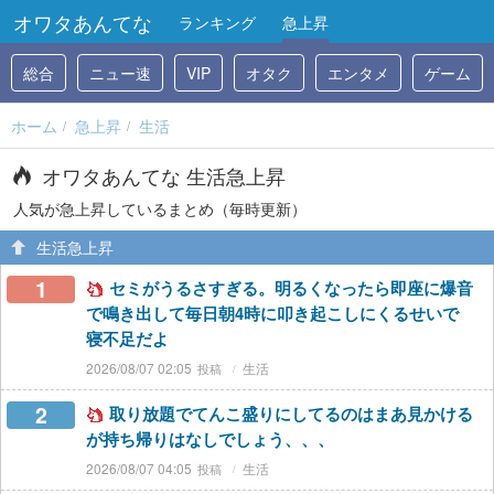
オワタあんてな
ランキング
急上昇
総合
ニュー速
VIP
オタク
エンタメ
ゲーム
ホーム
急上昇
生活
オワタあんてな 生活急上昇
人気が急上昇しているまとめ（毎時更新）
生活急上昇
1
セミがうるさすぎる。明るくなったら即座に爆音
で鳴き出して毎日朝4時に叩き起こしにくるせいで
寝不足だよ
2026/08/07 02:05
生活
2
取り放題でてんこ盛りにしてるのはまあ見かける
が持ち帰りはなしでしょう、、、
2026/08/07 04:05
生活