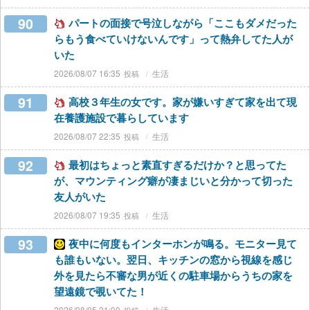
90
パートの面接で号泣しながら「ここもダメだった
らもう食べていけないんです」って熱弁してた人が
いた
2026/08/07 16:35
生活
91
高校３年生の女です。家が嫌いすぎて家を出て現
在養護施設で暮らしています
2026/08/07 22:35
生活
92
最初はちょっと素直すぎるだけか？と思ってた
が、マウンティング癖が凄まじいと分かって切った
友人がいた
2026/08/07 19:35
生活
93
夜中に何度もインターホンが鳴る。モニター見て
も誰もいない。翌日、キッチンの窓から視線を感じ
外を見たら不審な男が近くの駐車場からうちの家を
望遠鏡で覗いてた！
2026/08/05 21:00
生活