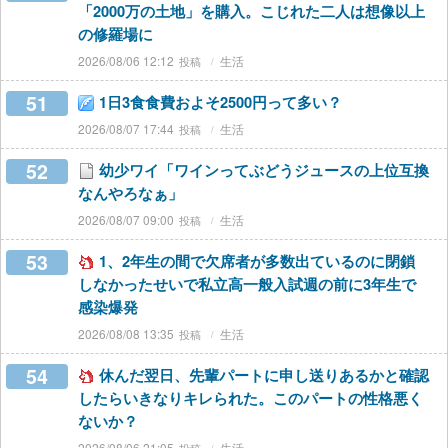
「2000万の土地」を購入。こじれた二人は想像以上
の修羅場に
2026/08/06 12:12
生活
51
1日3食食費およそ2500円って多い？
2026/08/07 17:44
生活
52
幼少ワイ「ワインってぶどうジュースの上位互換
なんやろなぁ」
2026/08/07 09:00
生活
53
1、2年生の間で欠席者が多数出ているのに閉鎖
しなかったせいで私立高一般入試週の前に3年生で
感染爆発
2026/08/08 13:35
生活
54
休んだ翌日、先輩パートに申し送りあるかと確認
したらいきなりキレられた。このパートの性格悪く
ないか？
2026/08/06 21:05
生活