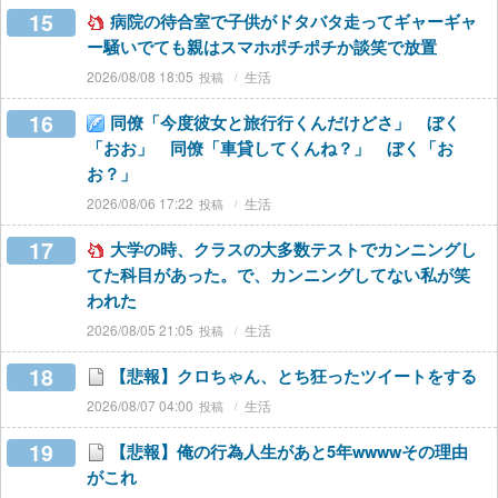
15
病院の待合室で子供がドタバタ走ってギャーギャ
ー騒いでても親はスマホポチポチか談笑で放置
2026/08/08 18:05
生活
16
同僚「今度彼女と旅行行くんだけどさ」 ぼく
「おお」 同僚「車貸してくんね？」 ぼく「お
お？」
2026/08/06 17:22
生活
17
大学の時、クラスの大多数テストでカンニングし
てた科目があった。で、カンニングしてない私が笑
われた
2026/08/05 21:05
生活
18
【悲報】クロちゃん、とち狂ったツイートをする
2026/08/07 04:00
生活
19
【悲報】俺の行為人生があと5年wwwwその理由
がこれ