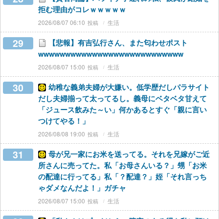
拒む理由がコレｗｗｗｗｗ
2026/08/07 06:10
生活
29
【悲報】有吉弘行さん、また匂わせポスト
wwwwwwwwwwwwwwwwwwwwwwwwwww
2026/08/07 15:00
生活
30
幼稚な義弟夫婦が大嫌い。低学歴だしパラサイト
だし夫婦揃って太ってるし。義母にベタベタ甘えて
「ジュース飲みた～い」何かあるとすぐ「親に言い
つけてやる！」
2026/08/08 19:00
生活
31
母が兄一家にお米を送ってる。それを兄嫁がご近
所さんに売ってた。私「お母さんいる？」甥「お米
の配達に行ってる」私「？配達？」姪「それ言っち
ゃダメなんだよ！」ガチャ
2026/08/07 15:00
生活